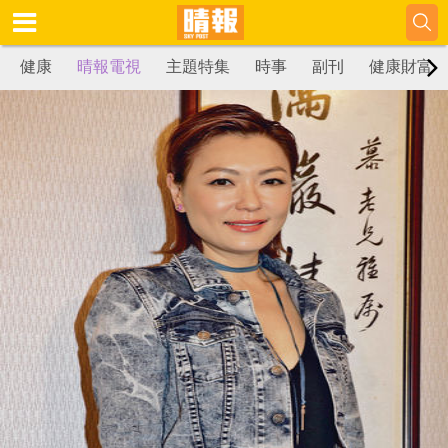
健康
晴報電視
主題特集
時事
副刊
健康財富