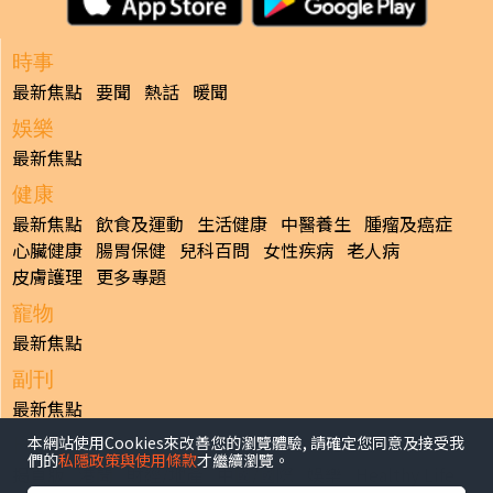
時事
最新焦點
要聞
熱話
暖聞
娛樂
最新焦點
健康
最新焦點
飲食及運動
生活健康
中醫養生
腫瘤及癌症
心臟健康
腸胃保健
兒科百問
女性疾病
老人病
皮膚護理
更多專題
寵物
最新焦點
副刊
最新焦點
本網站使用Cookies來改善您的瀏覽體驗, 請確定您同意及接受我
日報
們的
私隱政策與使用條款
才繼續瀏覽。
揭頁版
港聞
財經/地產
中國/國際
娛樂
Healthy Life