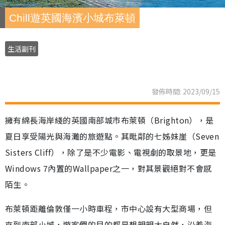
Chill遊英國海濱小城布萊頓
生活副刊
發佈時間: 2023/09/15
擁有綿長海岸綫的英國南部城市布萊頓（Brighton），是
夏日享受陽光與海灘的旅遊點。其毗鄰的七姊妹崖（Seven
Sisters Cliff），除了是不少電影、電視劇的取景地，更是
Windows 7內置的Wallpaper之一，對其景觀絕對不會感
陌生。
布萊頓距離倫敦僅一小時車程，市中心設有大型商場，但
來到南部小城，遊客們的目的都是想親親大自然，沿着海