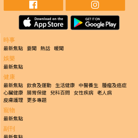
時事
最新焦點
要聞
熱話
暖聞
娛樂
最新焦點
健康
最新焦點
飲食及運動
生活健康
中醫養生
腫瘤及癌症
心臟健康
腸胃保健
兒科百問
女性疾病
老人病
皮膚護理
更多專題
寵物
最新焦點
副刊
最新焦點