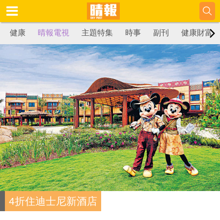
健康
晴報電視
主題特集
時事
副刊
健康財富
4折住迪士尼新酒店