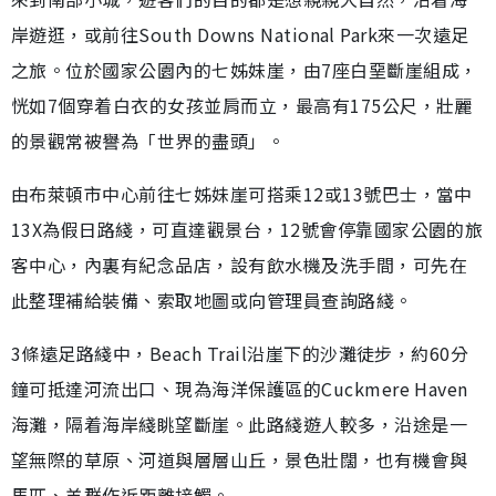
岸遊逛，或前往South Downs National Park來一次遠足
之旅。位於國家公園內的七姊妹崖，由7座白堊斷崖組成，
恍如7個穿着白衣的女孩並肩而立，最高有175公尺，壯麗
的景觀常被譽為「世界的盡頭」。
由布萊頓市中心前往七姊妹崖可搭乘12或13號巴士，當中
13X為假日路綫，可直達觀景台，12號會停靠國家公園的旅
客中心，內裏有紀念品店，設有飲水機及洗手間，可先在
此整理補給裝備、索取地圖或向管理員查詢路綫。
3條遠足路綫中，Beach Trail沿崖下的沙灘徒步，約60分
鐘可抵達河流出口、現為海洋保護區的Cuckmere Haven
海灘，隔着海岸綫眺望斷崖。此路綫遊人較多，沿途是一
望無際的草原、河道與層層山丘，景色壯闊，也有機會與
馬匹、羊群作近距離接觸。