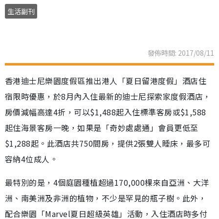
生活副刊
發佈時間: 2017/08/11
香港迪士尼樂園度假區推出港人「夏日留港度假」酒店住
宿限時優惠，於8月內入住最新的迪士尼探索家度假酒店，
房價減幅高達4折，可以$1,488起入住標準客房或$1,588
起住海景客房一晚，如果是「奇妙處處通」會員更低至
$1,288起。此酒店共750間房，提供2張雙人睡床，最多可
容納4位成人。
最特別的是，4個庭園種植超過170,000棵來自亞洲、大洋
洲、南美洲及非洲的植物，不少是罕見的瓶子樹。此外，
配合樂園「Marvel夏日超級英雄」活動，入住酒店時多付