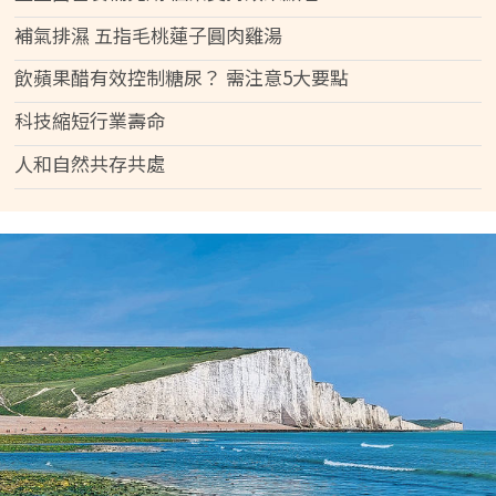
補氣排濕 五指毛桃蓮子圓肉雞湯
飲蘋果醋有效控制糖尿？ 需注意5大要點
科技縮短行業壽命
人和自然共存共處