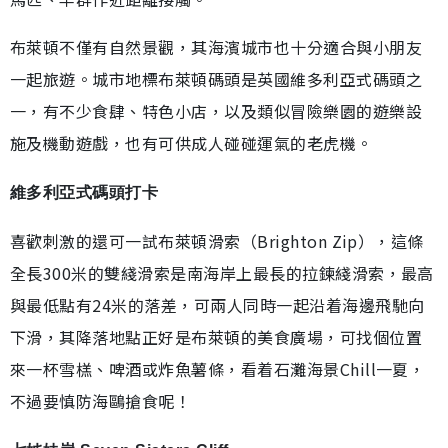
布萊頓不僅有自然景觀，其海濱城市也十分適合與小朋友
一起旅遊。城市地標布萊頓碼頭是英國維多利亞式碼頭之
一，有不少食肆、特色小店，以及類似冒險樂園的遊樂設
施及機動遊戲，也有可供成人碰碰運氣的老虎機。
維多利亞式碼頭打卡
喜歡刺激的還可一試布萊頓滑索（Brighton Zip），這條
全長300米的雙綫滑索是南海岸上最長的拉鍊綫滑索，最高
與最低點有24米的落差，可兩人同時一起沿着海邊飛馳向
下滑，其降落地點正好是布萊頓的美食廣場，可找個位置
來一杯雪榚、啤酒或炸魚薯條，看着石灘海景Chill一夏，
不過要慎防海鷗搶食呢！