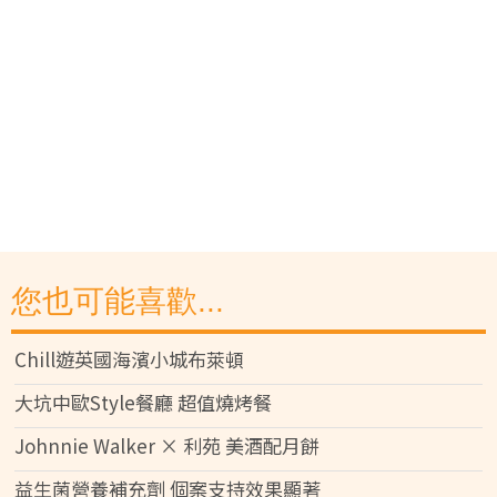
您也可能喜歡...
Chill遊英國海濱小城布萊頓
大坑中歐Style餐廳 超值燒烤餐
Johnnie Walker × 利苑 美酒配月餅
益生菌營養補充劑 個案支持效果顯著