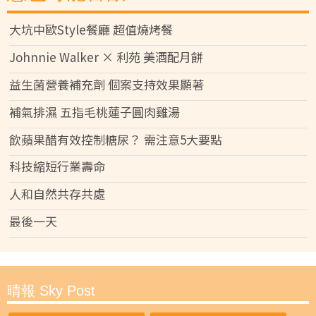
大坑中歐Style餐廳 超值燒烤餐
Johnnie Walker × 利苑 美酒配月餅
益生菌營養補充劑 個案支持效果顯著
補氣排濕 五指毛桃蓮子圓肉雞湯
飲蘋果醋有效控制糖尿？ 需注意5大要點
科技縮短行業壽命
人和自然共存共處
最後一天
晴報 Sky Post