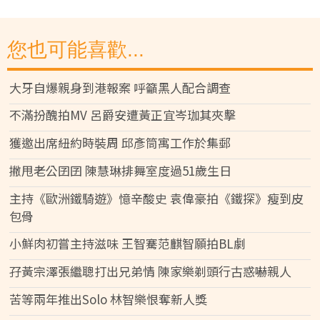
您也可能喜歡...
大牙自爆親身到港報案 呼籲黑人配合調查
不滿扮醜拍MV 呂爵安遭黃正宜岑珈其夾擊
獲邀出席紐約時裝周 邱彥筒寓工作於集郵
撇甩老公囝囝 陳慧琳排舞室度過51歲生日
主持《歐洲鐵騎遊》憶辛酸史 袁偉豪拍《鐵探》瘦到皮
包骨
小鮮肉初嘗主持滋味 王智騫范麒智願拍BL劇
孖黃宗澤張繼聰打出兄弟情 陳家樂剃頭行古惑嚇親人
苦等兩年推出Solo 林智樂恨奪新人獎