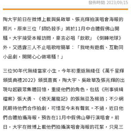
發佈時間: 2023/09/15
陶大宇前日在微博上載與吳啟華、張兆輝拍演唱會海報的
照片，原來三位「師奶殺手」將於11月中合體假佛山開
騷。大宇接受本報訪問，豪言必唱「飲歌」《倒轉地球》
外，又透露三人不止唱歌咁簡單︰「我哋有遊戲、互動同
小品劇，開開心心做場騷！」
三位90年代無綫當家小生，今年初重返無綫任《萬千星輝
頒獎典禮2022》頒獎嘉賓，陶大宇、吳啟華及張兆輝的出
現勾起觀眾集體回憶，重提他們的角色，包括《刑事偵緝
檔案》張大勇、《倚天屠龍記》的張無忌及楊逍；不少網
民期待他們合作拍劇，可惜至今未有聲氣。不過，近日他
們合體拍攝海報，預告在11月中假佛山舉行演唱會。前
日，大宇在微博上載他們拍攝演唱會海報的花絮，只見三