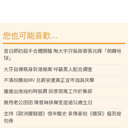
您也可能喜歡...
昔日師奶殺手合體開騷 陶大宇孖吳啟華張兆輝「倒轉地
球」
大牙自爆親身到港報案 呼籲黑人配合調查
不滿扮醜拍MV 呂爵安遭黃正宜岑珈其夾擊
獲邀出席紐約時裝周 邱彥筒寓工作於集郵
撇甩老公囝囝 陳慧琳排舞室度過51歲生日
主持《歐洲鐵騎遊》憶辛酸史 袁偉豪拍《鐵探》瘦到皮
包骨