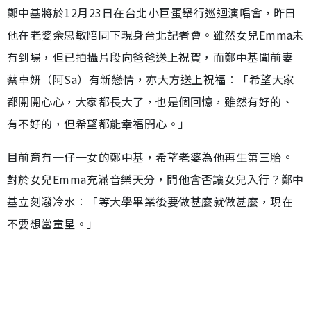
鄭中基將於12月23日在台北小巨蛋舉行巡迴演唱會，昨日
他在老婆余思敏陪同下現身台北記者會。雖然女兒Emma未
有到場，但已拍攝片段向爸爸送上祝賀，而鄭中基聞前妻
蔡卓妍（阿Sa）有新戀情，亦大方送上祝福︰「希望大家
都開開心心，大家都長大了，也是個回憶，雖然有好的、
有不好的，但希望都能幸福開心。」
目前育有一仔一女的鄭中基，希望老婆為他再生第三胎。
對於女兒Emma充滿音樂天分，問他會否讓女兒入行？鄭中
基立刻潑冷水︰「等大學畢業後要做甚麼就做甚麼，現在
不要想當童星。」