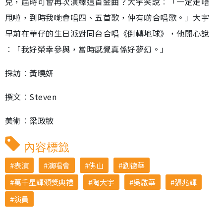
兒，屆時可會再次演繹這首金曲？大宇笑說︰「一定走唔
甩啦，到時我哋會唱四、五首歌，仲有啲合唱歌。」大宇
早前在華仔的生日派對同台合唱《倒轉地球》，他開心說
︰「我好榮幸參與，當時感覺真係好夢幻。」
採訪︰黃曉妍
撰文︰Steven
美術︰梁政敏
內容標籤
表演
演唱會
佛山
劉德華
萬千星輝頒獎典禮
陶大宇
吳啟華
張兆輝
演員