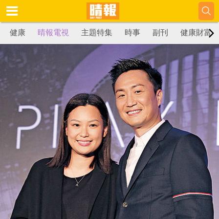
健康
晴報電視
主題特集
時事
副刊
健康財富