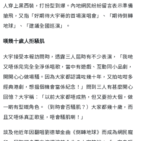
人穿上黑西裝，打扮型到爆。內地網民紛紛留言表示準備
搶飛，又指「好期待大宇哥的首場演唱會」、「期待倒轉
地球」、「建議全國巡演」。
嘆幾十歲人拒騷肌
大宇接受本報訪問時，透露三人屆時有不少表演，「我哋
又唔係完完全全淨係唱歌，當中有遊戲、互動同小品劇，
開開心心做場騷。因為大家都認識咗幾十年，又拍咗咁多
經典港劇，想搵個機會當係紀念！」問到三人有甚麼開心
回憶？大宇稱︰「以前大家都唔成熟，但又要扮大個，做
一啲有型嘅角色。（到時會否騷肌？）大家都幾十歲，而
且又唔係真正歌星，唔會騷肌喇！」
談及他近年因翻唱劉德華金曲《倒轉地球》而成為網民寵