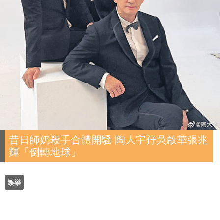
昔日師奶殺手合體開騷 陶大宇孖吳啟華張兆
輝「倒轉地球」
娛樂