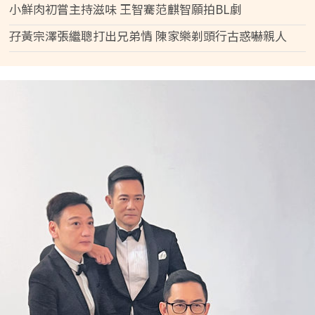
小鮮肉初嘗主持滋味 王智騫范麒智願拍BL劇
孖黃宗澤張繼聰打出兄弟情 陳家樂剃頭行古惑嚇親人