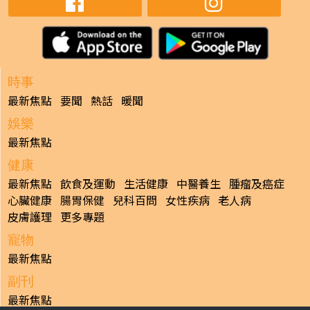
時事
最新焦點
要聞
熱話
暖聞
娛樂
最新焦點
健康
最新焦點
飲食及運動
生活健康
中醫養生
腫瘤及癌症
心臟健康
腸胃保健
兒科百問
女性疾病
老人病
皮膚護理
更多專題
寵物
最新焦點
副刊
最新焦點