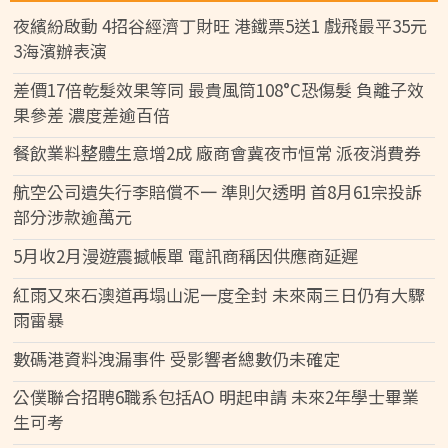
夜繽紛啟動 4招谷經濟丁財旺 港鐵票5送1 戲飛最平35元
3海濱辦表演
差價17倍乾髮效果等同 最貴風筒108°C恐傷髮 負離子效
果參差 濃度差逾百倍
餐飲業料整體生意增2成 廠商會冀夜市恒常 派夜消費券
航空公司遺失行李賠償不一 準則欠透明 首8月61宗投訴
部分涉款逾萬元
5月收2月漫遊震撼帳單 電訊商稱因供應商延遲
紅雨又來石澳道再塌山泥一度全封 未來兩三日仍有大驟
雨雷暴
數碼港資料洩漏事件 受影響者總數仍未確定
公僕聯合招聘6職系包括AO 明起申請 未來2年學士畢業
生可考