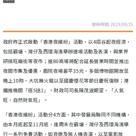
發佈時間: 2023/09/15
政府昨正式啟動「香港夜繽紛」活動，以4招谷起夜經濟，
包括觀塘、灣仔及西環海濱舉辦連場活動及表演，與業界
研搞旺廟街等夜市；逾80商場將配合延長營業時間並推出
夜間市集及優惠，戲院夜場最平35元，多個博物館開放至
晚上10時，大坑舞火龍以至國慶煙花等節日慶祝復辦；港
鐵推晚間「搭5送1」。財政司司長陳茂波期望，「人氣
旺，自然財氣旺」。
「香港夜繽紛」活動分4方面，其中發展局聯同不同機構，
由本月底起至11月底，逢周末在觀塘、灣仔及西環海濱舉
行一系列免費活動，如音樂及無人機表演，以至電影放