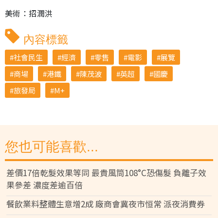
美術：招潤洪
內容標籤
社會民生
經濟
零售
電影
展覽
商場
港鐵
陳茂波
英超
國慶
旅發局
M+
您也可能喜歡...
差價17倍乾髮效果等同 最貴風筒108°C恐傷髮 負離子效
果參差 濃度差逾百倍
餐飲業料整體生意增2成 廠商會冀夜市恒常 派夜消費券