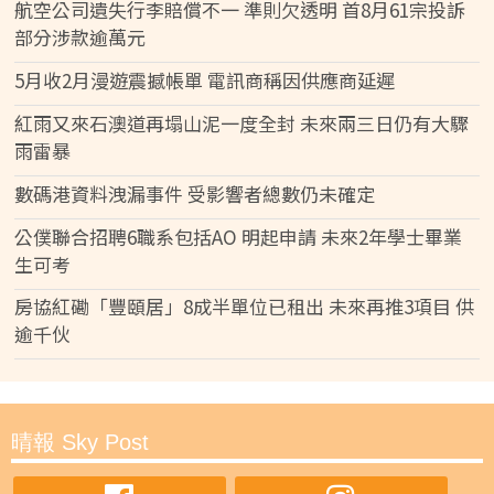
航空公司遺失行李賠償不一 準則欠透明 首8月61宗投訴
部分涉款逾萬元
5月收2月漫遊震撼帳單 電訊商稱因供應商延遲
紅雨又來石澳道再塌山泥一度全封 未來兩三日仍有大驟
雨雷暴
數碼港資料洩漏事件 受影響者總數仍未確定
公僕聯合招聘6職系包括AO 明起申請 未來2年學士畢業
生可考
房協紅磡「豐頤居」8成半單位已租出 未來再推3項目 供
逾千伙
晴報 Sky Post