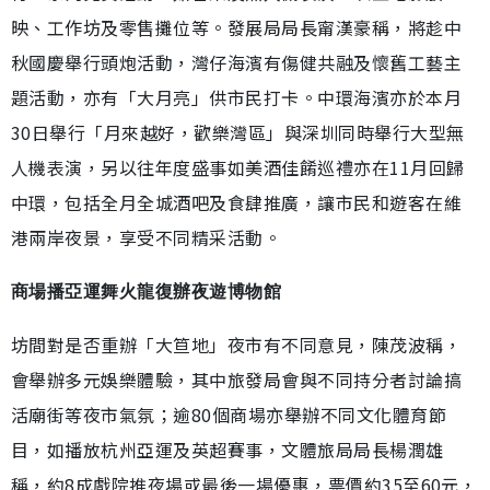
映、工作坊及零售攤位等。發展局局長甯漢豪稱，將趁中
秋國慶舉行頭炮活動，灣仔海濱有傷健共融及懷舊工藝主
題活動，亦有「大月亮」供市民打卡。中環海濱亦於本月
30日舉行「月來越好，歡樂灣區」與深圳同時舉行大型無
人機表演，另以往年度盛事如美酒佳餚巡禮亦在11月回歸
中環，包括全月全城酒吧及食肆推廣，讓市民和遊客在維
港兩岸夜景，享受不同精采活動。
商場播亞運舞火龍復辦夜遊博物館
坊間對是否重辦「大笪地」夜市有不同意見，陳茂波稱，
會舉辦多元娛樂體驗，其中旅發局會與不同持分者討論搞
活廟街等夜市氣氛；逾80個商場亦舉辦不同文化體育節
目，如播放杭州亞運及英超賽事，文體旅局局長楊潤雄
稱，約8成戲院推夜場或最後一場優惠，票價約35至60元，