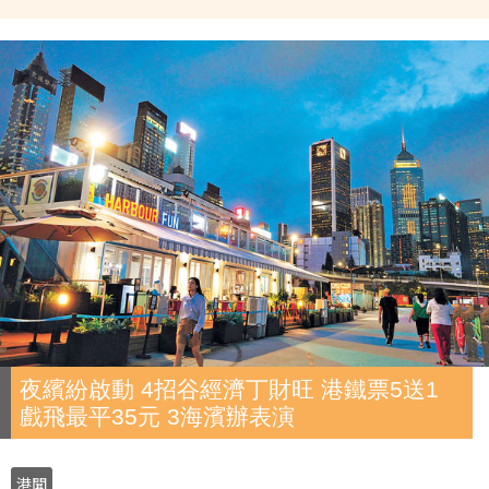
夜繽紛啟動 4招谷經濟丁財旺 港鐵票5送1
戲飛最平35元 3海濱辦表演
港聞