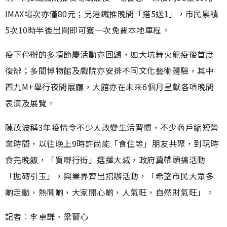
IMAX場次亦僅80元；另港鐵推晚間「搭5送1」，市民累積
5次10時半後出閘即可獲一次免費本地車程。
疫下停辦的多項節慶活動亦回歸，如大坑舞火龍疫後首度
復辦；多間博物館及戲院亦安排不同文化藝術體驗，其中
西九M+舉行夜間展廳，大館亦在未來6個月呈獻各項晚間
表演及展覽。
陳茂波稱3年疫情令不少人改變生活習慣，不少商戶縮短營
業時間，以往晚上9時許尚能「食住等」朋友共聚，到現時
食完晚飯，「買嘢行街」選擇大減，政府冀帶頭搞活動
「拋磚引玉」，與業界齊出招辦活動，「希望市民大眾多
啲走動，熱鬧啲，大家開心啲，人氣旺，自然財氣旺」。
記者︰李卓謙、梁薾心