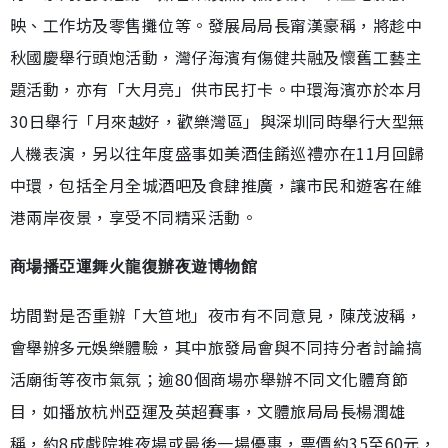
映、工作坊及零售攤位等。發展局局長甯漢豪稱，將趁中
秋國慶舉行頭炮活動，灣仔海濱有傷健共融及懷舊工藝主
題活動，亦有「大月亮」供市民打卡。中環海濱亦於本月
30日舉行「月來越好，歡樂灣區」與深圳同時舉行大型無
人機表演，另以往年度盛事如美酒佳餚巡禮亦在11月回歸
中環，包括全月全城酒吧及食肆推廣，讓市民和遊客在維
港兩岸夜景，享受不同精采活動。
商場播亞運舞火龍復辦夜遊博物館
坊間對是否重辦「大笪地」夜市有不同意見，陳茂波稱，
會舉辦多元娛樂體驗，其中旅發局會與不同持分者討論搞
活廟街等夜市氣氛；逾80個商場亦舉辦不同文化體育節
目，如播放杭州亞運及英超賽事，文體旅局局長楊潤雄
稱，約8成戲院推夜場或最後一場優惠，票價約35至60元，