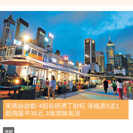
夜繽紛啟動 4招谷經濟丁財旺 港鐵票5送1
戲飛最平35元 3海濱辦表演
港聞