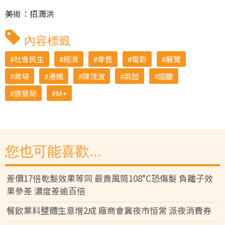
美術：招潤洪
內容標籤
社會民生
經濟
零售
電影
展覽
商場
港鐵
陳茂波
英超
國慶
旅發局
M+
您也可能喜歡...
差價17倍乾髮效果等同 最貴風筒108°C恐傷髮 負離子效
果參差 濃度差逾百倍
餐飲業料整體生意增2成 廠商會冀夜市恒常 派夜消費券