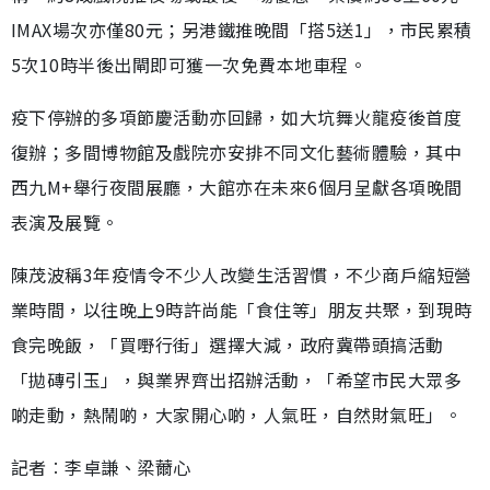
IMAX場次亦僅80元；另港鐵推晚間「搭5送1」，市民累積
5次10時半後出閘即可獲一次免費本地車程。
疫下停辦的多項節慶活動亦回歸，如大坑舞火龍疫後首度
復辦；多間博物館及戲院亦安排不同文化藝術體驗，其中
西九M+舉行夜間展廳，大館亦在未來6個月呈獻各項晚間
表演及展覽。
陳茂波稱3年疫情令不少人改變生活習慣，不少商戶縮短營
業時間，以往晚上9時許尚能「食住等」朋友共聚，到現時
食完晚飯，「買嘢行街」選擇大減，政府冀帶頭搞活動
「拋磚引玉」，與業界齊出招辦活動，「希望市民大眾多
啲走動，熱鬧啲，大家開心啲，人氣旺，自然財氣旺」。
記者︰李卓謙、梁薾心