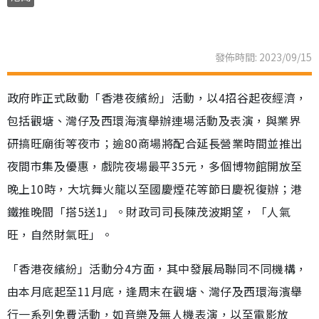
發佈時間: 2023/09/15
政府昨正式啟動「香港夜繽紛」活動，以4招谷起夜經濟，
包括觀塘、灣仔及西環海濱舉辦連場活動及表演，與業界
研搞旺廟街等夜市；逾80商場將配合延長營業時間並推出
夜間市集及優惠，戲院夜場最平35元，多個博物館開放至
晚上10時，大坑舞火龍以至國慶煙花等節日慶祝復辦；港
鐵推晚間「搭5送1」。財政司司長陳茂波期望，「人氣
旺，自然財氣旺」。
「香港夜繽紛」活動分4方面，其中發展局聯同不同機構，
由本月底起至11月底，逢周末在觀塘、灣仔及西環海濱舉
行一系列免費活動，如音樂及無人機表演，以至電影放