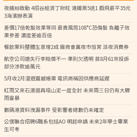
夜繽紛啟動 4招谷經濟丁財旺 港鐵票5送1 戲飛最平35元
3海濱辦表演
差價17倍乾髮效果等同 最貴風筒108°C恐傷髮 負離子效
果參差 濃度差逾百倍
餐飲業料整體生意增2成 廠商會冀夜市恒常 派夜消費券
航空公司遺失行李賠償不一 準則欠透明 首8月61宗投訴
部分涉款逾萬元
5月收2月漫遊震撼帳單 電訊商稱因供應商延遲
紅雨又來石澳道再塌山泥一度全封 未來兩三日仍有大驟
雨雷暴
數碼港資料洩漏事件 受影響者總數仍未確定
公僕聯合招聘6職系包括AO 明起申請 未來2年學士畢業
生可考