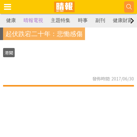
健康
晴報電視
主題特集
時事
副刊
健康財富
起伏跌宕二十年：悲慟感傷
港聞
發佈時間: 2017/06/30