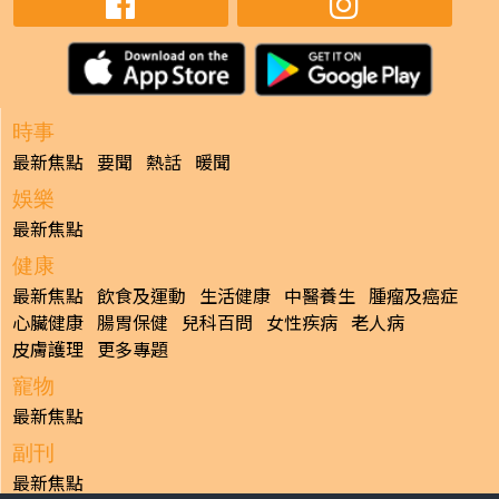
時事
最新焦點
要聞
熱話
暖聞
娛樂
最新焦點
健康
最新焦點
飲食及運動
生活健康
中醫養生
腫瘤及癌症
心臟健康
腸胃保健
兒科百問
女性疾病
老人病
皮膚護理
更多專題
寵物
最新焦點
副刊
最新焦點