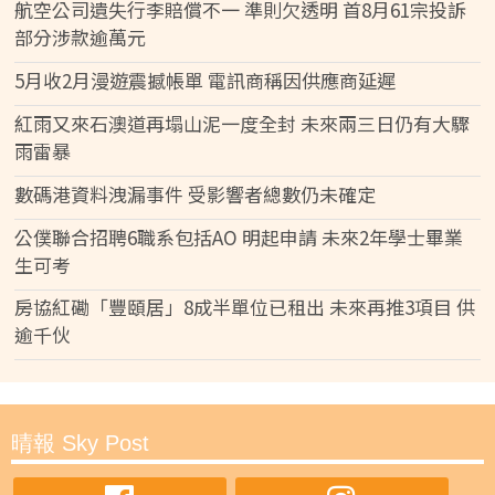
航空公司遺失行李賠償不一 準則欠透明 首8月61宗投訴
部分涉款逾萬元
5月收2月漫遊震撼帳單 電訊商稱因供應商延遲
紅雨又來石澳道再塌山泥一度全封 未來兩三日仍有大驟
雨雷暴
數碼港資料洩漏事件 受影響者總數仍未確定
公僕聯合招聘6職系包括AO 明起申請 未來2年學士畢業
生可考
房協紅磡「豐頤居」8成半單位已租出 未來再推3項目 供
逾千伙
晴報 Sky Post