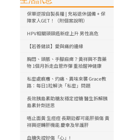
生活訊息
保單逆按自製長糧 | 充裕退休儲備 + 保
障家人GET！（附個案說明）
HPV相關頭頸癌新症上升 男性高危
【若善健談】愛與痛的邊緣
胸悶、頭脹、手腳麻痺？黃祥興不靠藥
物 1個月拆走血管炸彈 重拾醒神健康
私密處痕癢、灼痛、異味來襲 Grace教
路：每日1粒解決「私密」問題
長效胰島素助糖友穩定控糖 醫生拆解胰
島素針劑迷思
唔止面黃 生痘痘 長期攰都可能肝損傷 黃
祥興逆轉肝機能 慶幸及早護肝
血糖失控好傷「心」!