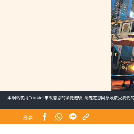
本網站使用Cookies來改善您的瀏覽體驗, 請確定您同意及接受我們
夜繽紛啟動 4招谷經濟丁
35元 3海濱辦表演
分享
港聞