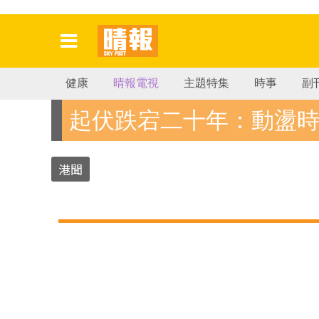
健康
晴報電視
主題特集
時事
副
起伏跌宕二十年：動盪
港聞