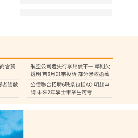
廠商會冀
航空公司遺失行李賠償不一 準則欠
透明 首8月61宗投訴 部分涉款逾萬
元
響者總數
公僕聯合招聘6職系包括AO 明起申
請 未來2年學士畢業生可考