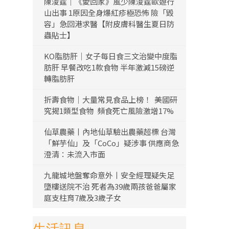
陳浚霆｜《愛回家》風少陳浚霆歐遊行
山出事 1原因全身爆紅疹極恐怖 險「毀
容」急回港求醫【附皮膚科醫生夏日防
蟲貼士】
KO脂肪肝｜女子每日食三文治變中度脂
肪肝 早餐改吃1款食物 半年激減15磅逆
轉脂肪肝
折壽食物｜大量常見食品上榜！ 美國研
究揭1類型食物 頻食死亡風險激增17%
仙草農藥丨內地仙草驗出農藥超標 台灣
「鮮芋仙」及「CoCo」疑涉事 供應商急
澄清：未流入市面
九龍城地盤奪命意外丨安全經理疑失足
墮樓送院不治 死者為39歲兩孩爸爸屬家
庭支柱育7歲及3歲子女