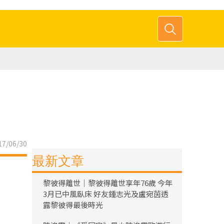
7/06/30
最新文章
黎彼得離世｜黎彼得離世享年76歲 今年
3月已中風臥床 好友鍾志光及盧宛茵透
露黎彼得最後時光