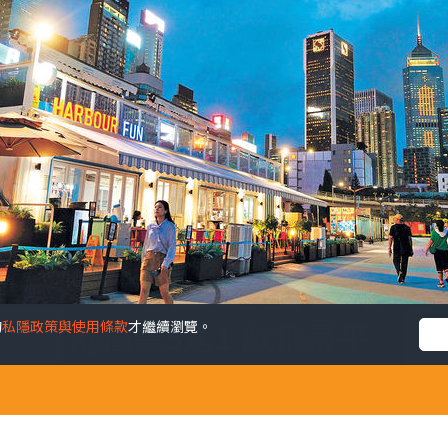
的
私隱政策與使用條款
才繼續瀏覽。
財旺 港鐵票5送1 戲飛最平