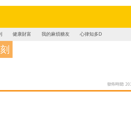
刊
健康財富
我的麻煩糖友
心律知多D
時刻
發佈時間: 201