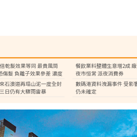
7倍乾髮效果等同 最貴風筒
餐飲業料整體生意增2成 
°C恐傷髮 負離子效果參差 濃度
夜市恒常 派夜消費券
倍
來石澳道再塌山泥一度全封
數碼港資料洩漏事件 受影
三日仍有大驟雨雷暴
仍未確定