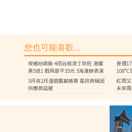
您也可能喜歡...
夜繽紛啟動 4招谷經濟丁財旺 港鐵
差價1
票5送1 戲飛最平35元 3海濱辦表演
108
差逾百
5月收2月漫遊震撼帳單 電訊商稱因
紅雨又
供應商延遲
未來兩