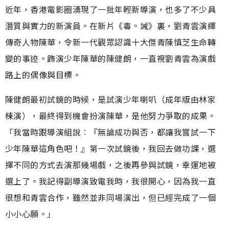
近年，香港電影圈湧現了一批年輕新導演，也多了不少具
潛質與實力的新演員。在新片《毒。誡》裏，劉青雲演繹
傳奇人物陳華，令新一代觀眾認識十大傑青陳慎芝生命轉
變的事迹。飾演少年陳華的陳健朗，一直視劉青雲為演戲
路上的偶像與目標。
陳健朗最初試鏡的時候，是試演少年喇叭（成年版由林家
棟演），最終得到機會扮演陳華，是他努力爭取的成果。
「我當時跟導演組說︰『無論成功與否，都讓我嘗試一下
少年陳華這角色吧！』第一次試鏡後，我回去做功課，選
擇不同的方式去演那幾場戲，之後再參與試鏡，幸運地被
選上了。我記得副導演致電我時，我很開心，因為我一直
很想和青雲合作，雖然並非同場演出，但已經完成了一個
小小心願。」