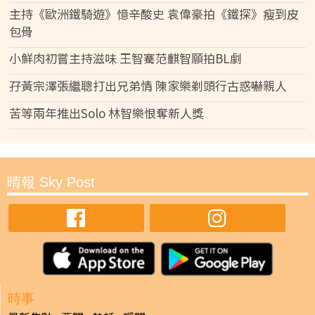
主持《歐洲鐵騎遊》憶辛酸史 袁偉豪拍《鐵探》瘦到皮
包骨
小鮮肉初嘗主持滋味 王智騫范麒智願拍BL劇
孖黃宗澤張繼聰打出兄弟情 陳家樂剃頭行古惑嚇親人
苦等兩年推出Solo 林智樂恨奪新人獎
晴報 Sky Post
時事