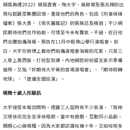
頒獎典禮2022》頒獎嘉賓，陶大宇、吳啟華及張兆輝的出
現勾起觀眾集體回憶，重提他們的角色，包括《刑事偵緝
檔案》張大勇、《倚天屠龍記》的張無忌及楊逍；不少網
民期待他們合作拍劇，可惜至今未有聲氣。不過，近日他
們合體拍攝海報，預告在11月中假佛山舉行演唱會。前
日，大宇在微博上載他們拍攝演唱會海報的花絮，只見三
人穿上黑西裝，打扮型到爆。內地網民紛紛留言表示準備
搶飛，又指「好期待大宇哥的首場演唱會」、「期待倒轉
地球」、「建議全國巡演」。
嘆幾十歲人拒騷肌
大宇接受本報訪問時，透露三人屆時有不少表演，「我哋
又唔係完完全全淨係唱歌，當中有遊戲、互動同小品劇，
開開心心做場騷。因為大家都認識咗幾十年，又拍咗咁多