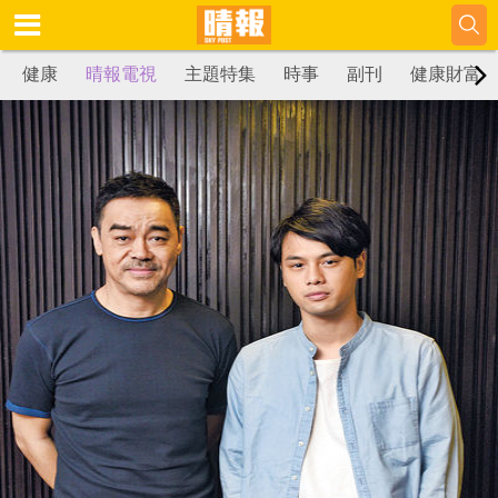
健康
晴報電視
主題特集
時事
副刊
健康財富