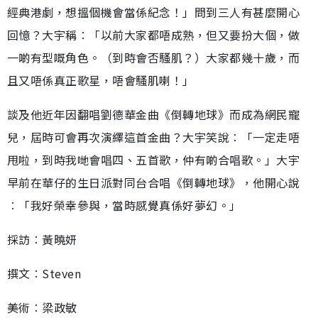
經典港劇，想搵個機會當係紀念！」問到三人有甚麼開心
回憶？大宇稱︰「以前大家都唔成熟，但又要扮大個，做
一啲有型嘅角色。（到時會否騷肌？）大家都幾十歲，而
且又唔係真正歌星，唔會騷肌喇！」
談及他近年因翻唱劉德華金曲《倒轉地球》而成為網民寵
兒，屆時可會再次演繹這首金曲？大宇笑說︰「一定走唔
甩啦，到時我哋會唱四、五首歌，仲有啲合唱歌。」大宇
早前在華仔的生日派對同台合唱《倒轉地球》，他開心說
︰「我好榮幸參與，當時感覺真係好夢幻。」
採訪︰黃曉妍
撰文︰Steven
美術︰梁政敏