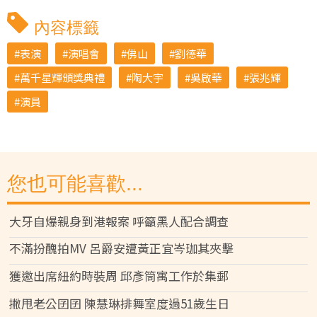
內容標籤
表演
演唱會
佛山
劉德華
萬千星輝頒獎典禮
陶大宇
吳啟華
張兆輝
演員
您也可能喜歡...
大牙自爆親身到港報案 呼籲黑人配合調查
不滿扮醜拍MV 呂爵安遭黃正宜岑珈其夾擊
獲邀出席紐約時裝周 邱彥筒寓工作於集郵
撇甩老公囝囝 陳慧琳排舞室度過51歲生日