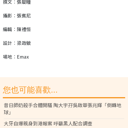
撰文︰張靛瞳
攝影︰張賓尼
編輯︰陳禮恒
設計︰梁政敏
場地︰Emax
您也可能喜歡...
昔日師奶殺手合體開騷 陶大宇孖吳啟華張兆輝「倒轉地
球」
大牙自爆親身到港報案 呼籲黑人配合調查