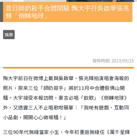
昔日師奶殺手合體開騷 陶大宇孖吳啟華張兆
輝「倒轉地球」
娛樂
發佈時間: 2023/09/15
陶大宇前日在微博上載與吳啟華、張兆輝拍演唱會海報的
照片，原來三位「師奶殺手」將於11月中合體假佛山開
騷。大宇接受本報訪問，豪言必唱「飲歌」《倒轉地球》
外，又透露三人不止唱歌咁簡單︰「我哋有遊戲、互動同
小品劇，開開心心做場騷！」
三位90年代無綫當家小生，今年初重返無綫任《萬千星輝