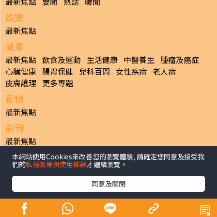
最新焦點
要聞
熱話
暖聞
娛樂
最新焦點
健康
最新焦點
飲食及運動
生活健康
中醫養生
腫瘤及癌症
心臟健康
腸胃保健
兒科百問
女性疾病
老人病
皮膚護理
更多專題
寵物
最新焦點
副刊
最新焦點
本網站使用Cookies來改善您的瀏覽體驗, 請確定您同意及接受我
日報
們的
私隱政策與使用條款
才繼續瀏覽。
揭頁版
港聞
財經/地產
中國/國際
娛樂
Healthy Life
生活副刊
親子/教育
體育
專題/人物
昔日晴報
同意及關閉
香港經濟日報版權所有©2026
>