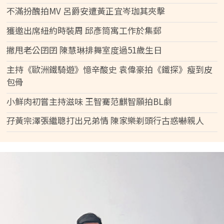
不滿扮醜拍MV 呂爵安遭黃正宜岑珈其夾擊
獲邀出席紐約時裝周 邱彥筒寓工作於集郵
撇甩老公囝囝 陳慧琳排舞室度過51歲生日
主持《歐洲鐵騎遊》憶辛酸史 袁偉豪拍《鐵探》瘦到皮
包骨
小鮮肉初嘗主持滋味 王智騫范麒智願拍BL劇
孖黃宗澤張繼聰打出兄弟情 陳家樂剃頭行古惑嚇親人