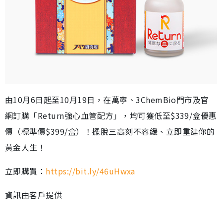
由10月6日起至10月19日，在萬寧、3ChemBio門市及官
網訂購「Return強心血管配方」，均可獲低至$339/盒優惠
價（標準價$399/盒）！擺脫三高刻不容緩、立即重建你的
黃金人生！
立即購買：
https://bit.ly/46uHwxa
資訊由客戶提供