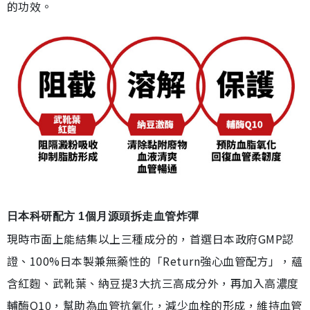
的功效。
日本科研配方 1個月源頭拆走血管炸彈
現時市面上能結集以上三種成分的，首選日本政府GMP認
證、100%日本製兼無藥性的「Return強心血管配方」，蘊
含紅麴、武靴葉、納豆提3大抗三高成分外，再加入高濃度
輔酶Q10，幫助為血管抗氧化，減少血栓的形成，維持血管