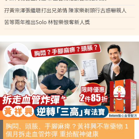
孖黃宗澤張繼聰打出兄弟情 陳家樂剃頭行古惑嚇親人
苦等兩年推出Solo 林智樂恨奪新人獎
胸悶、頭脹、手腳麻痺？黃祥興不靠藥物 1
個月拆走血管炸彈 重拾醒神健康