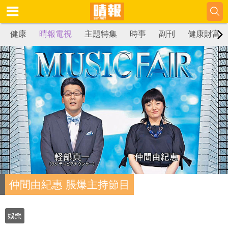
健康
晴報電視
主題特集
時事
副刊
健康財富
仲間由紀惠 脹爆主持節目
娛樂