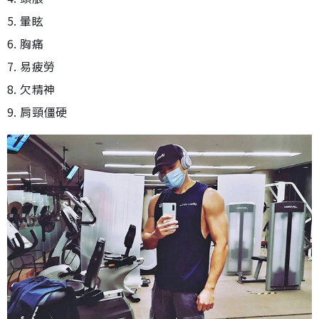
5. 暈眩
6. 胸痛
7. 易疲勞
8. 欠精神
9. 肩頸僵硬