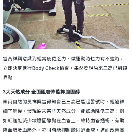
當黃祥興意識到經常疲倦乏力、做運動時也力有不逮時，
立即決定進行Body Check檢查，果然發現原來三高已到臨
界點！
3大天然成分 全面阻糖降脂抑膽固醇
崇尚自然的黃祥興當得知自己三高已響起警號時，經過詳
細了解後，發現原來某些天然成分，能幫助降低三高！例
如紅麴能減少壞膽固醇黏在血管上，維持血管通暢，有助
降血脂及血壓外，亦同時能抑制膽固醇合成，進而改善高