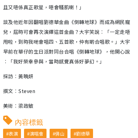
且又唔係真正歌星，唔會騷肌喇！」
談及他近年因翻唱劉德華金曲《倒轉地球》而成為網民寵
兒，屆時可會再次演繹這首金曲？大宇笑說︰「一定走唔
甩啦，到時我哋會唱四、五首歌，仲有啲合唱歌。」大宇
早前在華仔的生日派對同台合唱《倒轉地球》，他開心說
︰「我好榮幸參與，當時感覺真係好夢幻。」
採訪︰黃曉妍
撰文︰Steven
美術︰梁政敏
內容標籤
表演
演唱會
佛山
劉德華