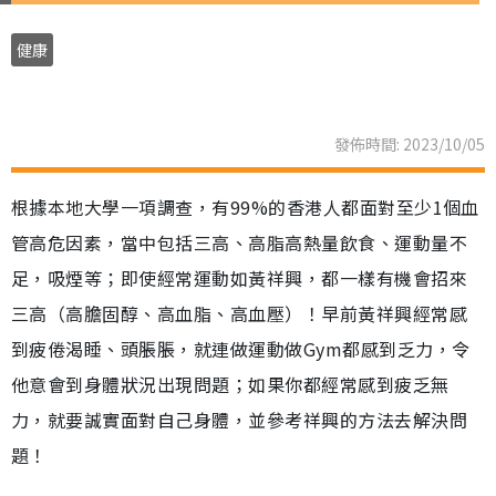
健康
發佈時間: 2023/10/05
根據本地大學一項調查，有99%的香港人都面對至少1個血
管高危因素，當中包括三高、高脂高熱量飲食、運動量不
足，吸煙等；即使經常運動如黃祥興，都一樣有機會招來
三高（高膽固醇、高血脂、高血壓）！早前黃祥興經常感
到疲倦渴睡、頭脹脹，就連做運動做Gym都感到乏力，令
他意會到身體狀況出現問題；如果你都經常感到疲乏無
力，就要誠實面對自己身體，並參考祥興的方法去解決問
題！