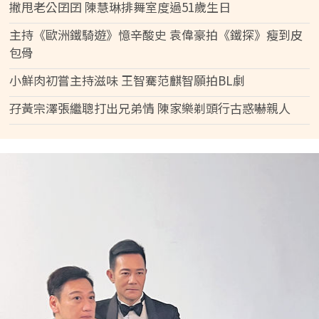
撇甩老公囝囝 陳慧琳排舞室度過51歲生日
主持《歐洲鐵騎遊》憶辛酸史 袁偉豪拍《鐵探》瘦到皮
包骨
小鮮肉初嘗主持滋味 王智騫范麒智願拍BL劇
孖黃宗澤張繼聰打出兄弟情 陳家樂剃頭行古惑嚇親人