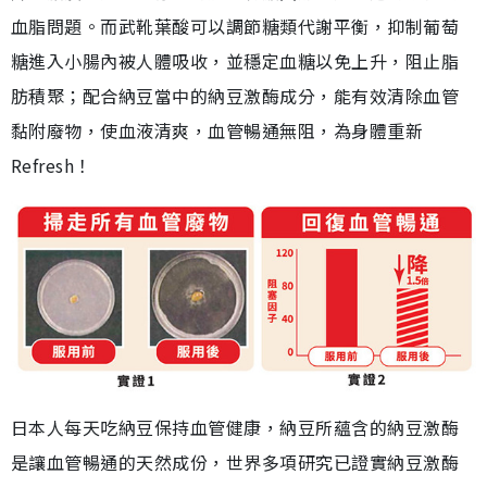
血脂問題。而武靴葉酸可以調節糖類代謝平衡，抑制葡萄
糖進入小腸內被人體吸收，並穩定血糖以免上升，阻止脂
肪積聚；配合納豆當中的納豆激酶成分，能有效清除血管
黏附廢物，使血液清爽，血管暢通無阻，為身體重新
Refresh！
日本人每天吃納豆保持血管健康，納豆所蘊含的納豆激酶
是讓血管暢通的天然成份，世界多項研究已證實納豆激酶