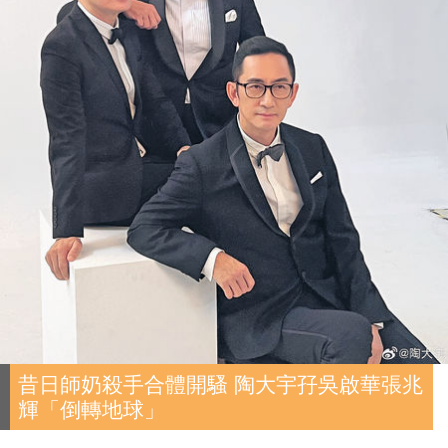
昔日師奶殺手合體開騷 陶大宇孖吳啟華張兆
輝「倒轉地球」