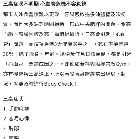
三高症狀不明顯 心血管危機不容忽視
都市人外食習慣難以更改，容易吸收過多油鹽糖及澱粉
質，而且大多缺乏時間運動，形成中央肥胖的問題，令高
血脂、高膽固醇及高血壓悄悄逼近。三高會引起「心血
管」問題，而這項香港3大健康殺手之一，死亡率更高達
30%！除了飲食，年齡、遺傳及作息日夜顛倒，都是引起
「心血管」問題成因之一。即使如黃祥興般經常做Gym，
亦有機會與三高遇上，所以若發現身體經常出現以下狀
況，就要及時進行Body Check！
三高症狀：
1. 手腳麻痹
2. 容易心悸
3. 胸悶
4. 頭脹