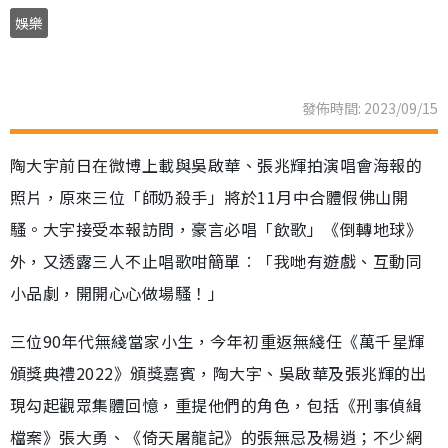
娛樂
發佈時間: 2023/09/15
陶大宇前日在微博上載與吳啟華、張兆輝拍演唱會海報的
照片，原來三位「師奶殺手」將於11月中合體假佛山開
騷。大宇接受本報訪問，豪言必唱「飲歌」《倒轉地球》
外，又透露三人不止唱歌咁簡單︰「我哋有遊戲、互動同
小品劇，開開心心做場騷！」
三位90年代無綫當家小生，今年初重返無綫任《萬千星輝
頒獎典禮2022》頒獎嘉賓，陶大宇、吳啟華及張兆輝的出
現勾起觀眾集體回憶，重提他們的角色，包括《刑事偵緝
檔案》張大勇、《倚天屠龍記》的張無忌及楊逍；不少網