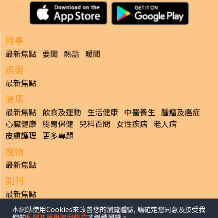
時事
最新焦點
要聞
熱話
暖聞
娛樂
最新焦點
健康
最新焦點
飲食及運動
生活健康
中醫養生
腫瘤及癌症
心臟健康
腸胃保健
兒科百問
女性疾病
老人病
皮膚護理
更多專題
寵物
最新焦點
副刊
最新焦點
本網站使用Cookies來改善您的瀏覽體驗, 請確定您同意及接受我
日報
們的
私隱政策與使用條款
才繼續瀏覽。