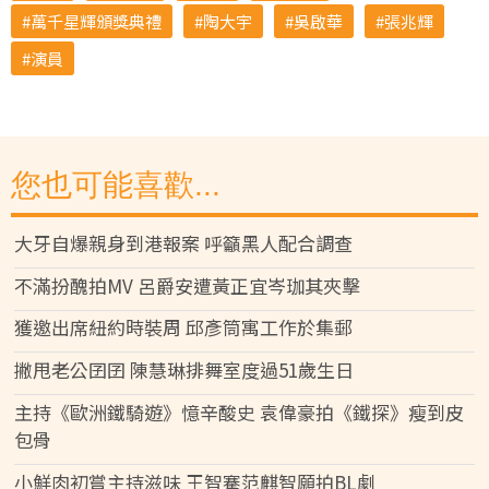
萬千星輝頒獎典禮
陶大宇
吳啟華
張兆輝
演員
您也可能喜歡...
大牙自爆親身到港報案 呼籲黑人配合調查
不滿扮醜拍MV 呂爵安遭黃正宜岑珈其夾擊
獲邀出席紐約時裝周 邱彥筒寓工作於集郵
撇甩老公囝囝 陳慧琳排舞室度過51歲生日
主持《歐洲鐵騎遊》憶辛酸史 袁偉豪拍《鐵探》瘦到皮
包骨
小鮮肉初嘗主持滋味 王智騫范麒智願拍BL劇