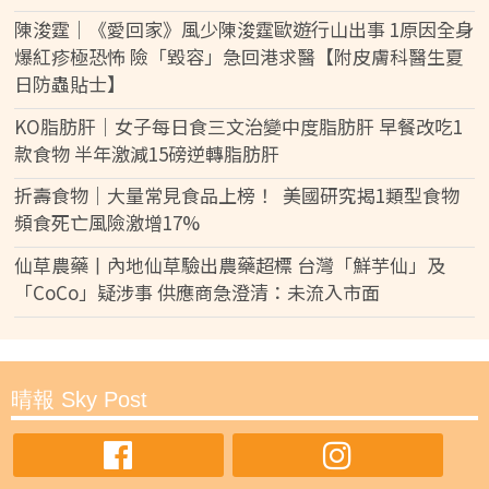
陳浚霆｜《愛回家》風少陳浚霆歐遊行山出事 1原因全身
爆紅疹極恐怖 險「毀容」急回港求醫【附皮膚科醫生夏
日防蟲貼士】
KO脂肪肝｜女子每日食三文治變中度脂肪肝 早餐改吃1
款食物 半年激減15磅逆轉脂肪肝
折壽食物｜大量常見食品上榜！ 美國研究揭1類型食物
頻食死亡風險激增17%
仙草農藥丨內地仙草驗出農藥超標 台灣「鮮芋仙」及
「CoCo」疑涉事 供應商急澄清：未流入市面
晴報 Sky Post