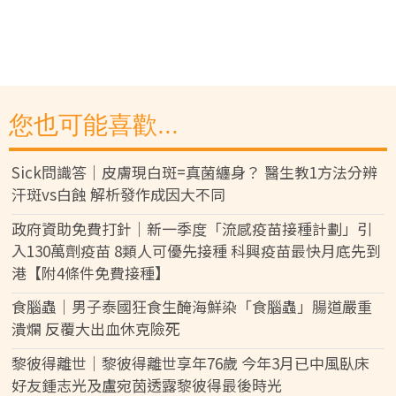
您也可能喜歡...
Sick問識答｜皮膚現白斑=真菌纏身？ 醫生教1方法分辨
汗斑vs白蝕 解析發作成因大不同
政府資助免費打針｜新一季度「流感疫苗接種計劃」引
入130萬劑疫苗 8類人可優先接種 科興疫苗最快月底先到
港【附4條件免費接種】
食腦蟲｜男子泰國狂食生醃海鮮染「食腦蟲」腸道嚴重
潰爛 反覆大出血休克險死
黎彼得離世｜黎彼得離世享年76歲 今年3月已中風臥床
好友鍾志光及盧宛茵透露黎彼得最後時光