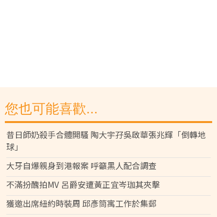
您也可能喜歡...
昔日師奶殺手合體開騷 陶大宇孖吳啟華張兆輝「倒轉地
球」
大牙自爆親身到港報案 呼籲黑人配合調查
不滿扮醜拍MV 呂爵安遭黃正宜岑珈其夾擊
獲邀出席紐約時裝周 邱彥筒寓工作於集郵