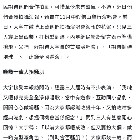
民期待他們合作拍劇，可惜至今未有聲氣。不過，近日他
們合體拍攝海報，預告在11月中假佛山舉行演唱會。前
日，大宇在微博上載他們拍攝演唱會海報的花絮，只見三
人穿上黑西裝，打扮型到爆。內地網民紛紛留言表示準備
搶飛，又指「好期待大宇哥的首場演唱會」、「期待倒轉
地球」、「建議全國巡演」。
嘆幾十歲人拒騷肌
大宇接受本報訪問時，透露三人屆時有不少表演，「我哋
又唔係完完全全淨係唱歌，當中有遊戲、互動同小品劇，
開開心心做場騷。因為大家都認識咗幾十年，又拍咗咁多
經典港劇，想搵個機會當係紀念！」問到三人有甚麼開心
回憶？大宇稱︰「以前大家都唔成熟，但又要扮大個，做
一啲有型嘅角色。（到時會否騷肌？）大家都幾十歲，而