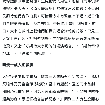
現勾起觀眾集體回憶，重提他們的角色，包括《刑事偵緝
檔案》張大勇、《倚天屠龍記》的張無忌及楊逍；不少網
民期待他們合作拍劇，可惜至今未有聲氣。不過，近日他
們合體拍攝海報，預告在11月中假佛山舉行演唱會。前
日，大宇在微博上載他們拍攝演唱會海報的花絮，只見三
人穿上黑西裝，打扮型到爆。內地網民紛紛留言表示準備
搶飛，又指「好期待大宇哥的首場演唱會」、「期待倒轉
地球」、「建議全國巡演」。
嘆幾十歲人拒騷肌
大宇接受本報訪問時，透露三人屆時有不少表演，「我哋
又唔係完完全全淨係唱歌，當中有遊戲、互動同小品劇，
開開心心做場騷。因為大家都認識咗幾十年，又拍咗咁多
經典港劇，想搵個機會當係紀念！」問到三人有甚麼開心