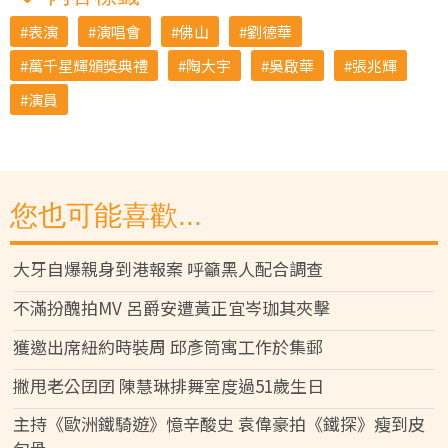
表演
演唱會
佛山
劉德華
萬千星輝頒獎典禮
陶大宇
吳啟華
張兆輝
演員
您也可能喜歡...
大牙自爆親身到港報案 呼籲黑人配合調查
不滿扮醜拍MV 呂爵安遭黃正宜岑珈其夾擊
獲邀出席紐約時裝周 邱彥筒寓工作於集郵
撇甩老公囝囝 陳慧琳排舞室度過51歲生日
主持《歐洲鐵騎遊》憶辛酸史 袁偉豪拍《鐵探》瘦到皮