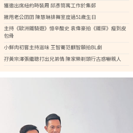
獲邀出席紐約時裝周 邱彥筒寓工作於集郵
撇甩老公囝囝 陳慧琳排舞室度過51歲生日
主持《歐洲鐵騎遊》憶辛酸史 袁偉豪拍《鐵探》瘦到皮
包骨
小鮮肉初嘗主持滋味 王智騫范麒智願拍BL劇
孖黃宗澤張繼聰打出兄弟情 陳家樂剃頭行古惑嚇親人