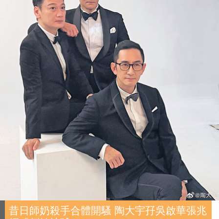
昔日師奶殺手合體開騷 陶大宇孖吳啟華張兆