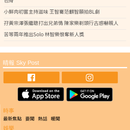
包骨
小鮮肉初嘗主持滋味 王智騫范麒智願拍BL劇
孖黃宗澤張繼聰打出兄弟情 陳家樂剃頭行古惑嚇親人
苦等兩年推出Solo 林智樂恨奪新人獎
晴報 Sky Post
時事
最新焦點
要聞
熱話
暖聞
娛樂