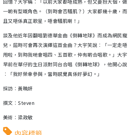
回憶？大宇稱︰「以前大家都唔成熟，但又要扮大個，做
一啲有型嘅角色。（到時會否騷肌？）大家都幾十歲，而
且又唔係真正歌星，唔會騷肌喇！」
談及他近年因翻唱劉德華金曲《倒轉地球》而成為網民寵
兒，屆時可會再次演繹這首金曲？大宇笑說︰「一定走唔
甩啦，到時我哋會唱四、五首歌，仲有啲合唱歌。」大宇
早前在華仔的生日派對同台合唱《倒轉地球》，他開心說
︰「我好榮幸參與，當時感覺真係好夢幻。」
採訪︰黃曉妍
撰文︰Steven
美術︰梁政敏
內容標籤