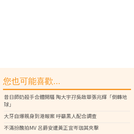
您也可能喜歡...
昔日師奶殺手合體開騷 陶大宇孖吳啟華張兆輝「倒轉地
球」
大牙自爆親身到港報案 呼籲黑人配合調查
不滿扮醜拍MV 呂爵安遭黃正宜岑珈其夾擊