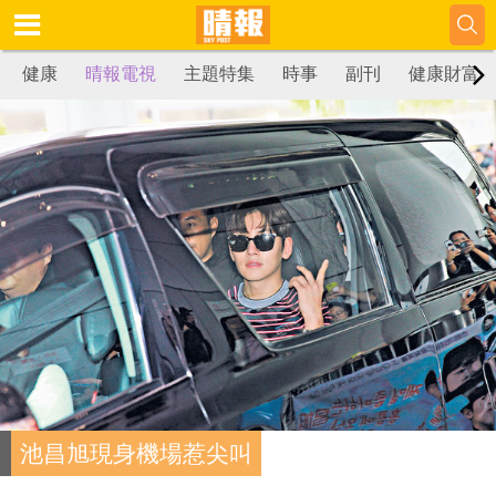
健康
晴報電視
主題特集
時事
副刊
健康財富
池昌旭現身機場惹尖叫