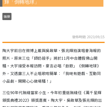
輝「倒轉地球」
娛樂
發佈時間: 2023/09/15
陶大宇前日在微博上載與吳啟華、張兆輝拍演唱會海報的
照片，原來三位「師奶殺手」將於11月中合體假佛山開
騷。大宇接受本報訪問，豪言必唱「飲歌」《倒轉地球》
外，又透露三人不止唱歌咁簡單︰「我哋有遊戲、互動同
小品劇，開開心心做場騷！」
三位90年代無綫當家小生，今年初重返無綫任《萬千星輝
頒獎典禮2022》頒獎嘉賓，陶大宇、吳啟華及張兆輝的出