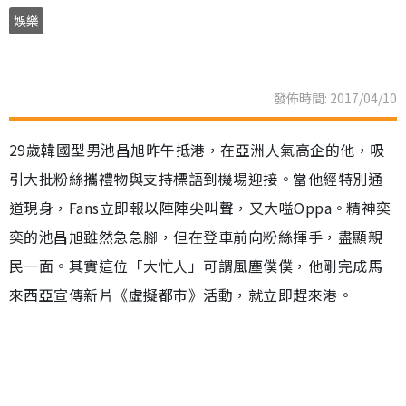
娛樂
發佈時間: 2017/04/10
29歲韓國型男池昌旭昨午抵港，在亞洲人氣高企的他，吸
引大批粉絲攜禮物與支持標語到機場迎接。當他經特別通
道現身，Fans立即報以陣陣尖叫聲，又大嗌Oppa。精神奕
奕的池昌旭雖然急急腳，但在登車前向粉絲揮手，盡顯親
民一面。其實這位「大忙人」可謂風塵僕僕，他剛完成馬
來西亞宣傳新片《虛擬都市》活動，就立即趕來港。