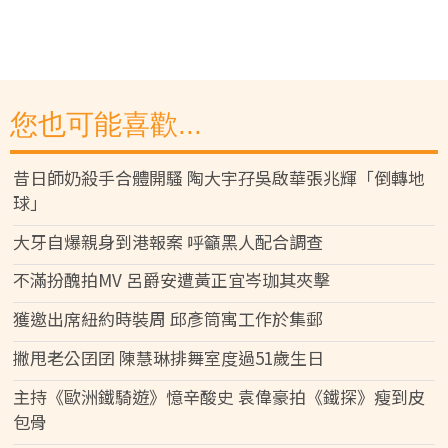
您也可能喜歡...
昔日師奶殺手合體開騷 陶大宇孖吳啟華張兆輝「倒轉地
球」
大牙自爆親身到港報案 呼籲黑人配合調查
不滿扮醜拍MV 呂爵安遭黃正宜岑珈其夾擊
獲邀出席紐約時裝周 邱彥筒寓工作於集郵
撇甩老公囝囝 陳慧琳排舞室度過51歲生日
主持《歐洲鐵騎遊》憶辛酸史 袁偉豪拍《鐵探》瘦到皮
包骨