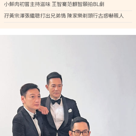
小鮮肉初嘗主持滋味 王智騫范麒智願拍BL劇
孖黃宗澤張繼聰打出兄弟情 陳家樂剃頭行古惑嚇親人