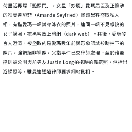
荷里活再爆「艷照門」，女星「妙麗」愛瑪屈臣及正懷孕
的雅曼達施菲（Amanda Seyfried）慘遭黑客盜取私人
相，有指愛瑪一輯試穿泳衣的照片，連同一輯不見樣貌的
女子裸照，被黑客放上暗網（dark web）。其後，愛瑪發
言人澄清，被盜取的是愛瑪數年前與形象師試衫時拍下的
照片，強調絕非裸照，又指事件已交律師處理。至於雅曼
達則被公開與前男友Justin Long拍拖時的親密照，包括出
浴裸照等，雅曼達透過律師要求網站刪相。