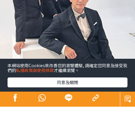
本網站使用Cookies來改善您的瀏覽體驗, 請確定您同意及接受我
們的
私隱政策與使用條款
才繼續瀏覽。
同意及關閉
昔日師奶殺手合體開騷 陶大宇孖吳啟華張兆
輝「倒轉地球」
娛樂