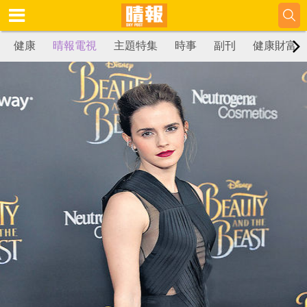
健康
晴報電視
主題特集
時事
副刊
健康財富