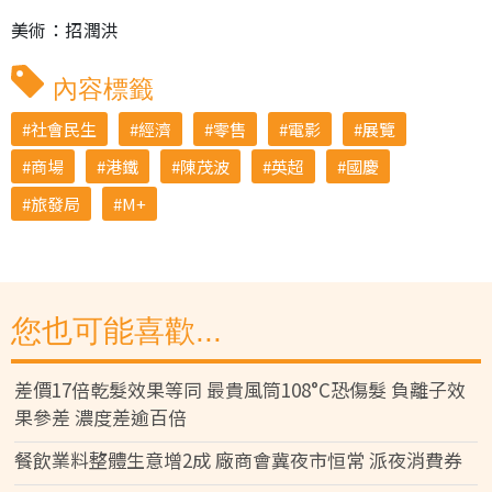
美術：招潤洪
內容標籤
社會民生
經濟
零售
電影
展覽
商場
港鐵
陳茂波
英超
國慶
旅發局
M+
您也可能喜歡...
差價17倍乾髮效果等同 最貴風筒108°C恐傷髮 負離子效
果參差 濃度差逾百倍
餐飲業料整體生意增2成 廠商會冀夜市恒常 派夜消費券