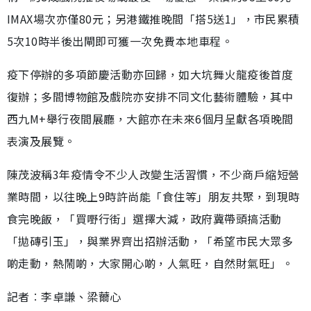
IMAX場次亦僅80元；另港鐵推晚間「搭5送1」，市民累積
5次10時半後出閘即可獲一次免費本地車程。
疫下停辦的多項節慶活動亦回歸，如大坑舞火龍疫後首度
復辦；多間博物館及戲院亦安排不同文化藝術體驗，其中
西九M+舉行夜間展廳，大館亦在未來6個月呈獻各項晚間
表演及展覽。
陳茂波稱3年疫情令不少人改變生活習慣，不少商戶縮短營
業時間，以往晚上9時許尚能「食住等」朋友共聚，到現時
食完晚飯，「買嘢行街」選擇大減，政府冀帶頭搞活動
「拋磚引玉」，與業界齊出招辦活動，「希望市民大眾多
啲走動，熱鬧啲，大家開心啲，人氣旺，自然財氣旺」。
記者︰李卓謙、梁薾心