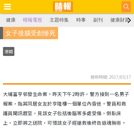
健康
晴報電視
主題特集
時事
副刊
健康財富
女子後腦受創慘死
港聞
發佈時間: 2017/03/17
大埔富亨邨發生命案。昨天下午2時許，警方接到一名男子
報案，指其同居女友於亨隆樓一個單位內昏迷。警員和救
護員聞訊趕至，見該女子包括後腦等多處受傷，倒臥床
上，立即將之送院，可惜該女子經搶救後終告返魂無術。