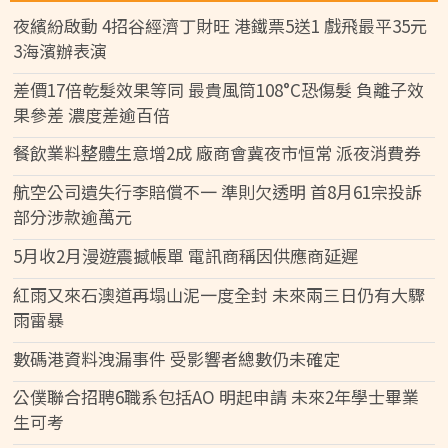
夜繽紛啟動 4招谷經濟丁財旺 港鐵票5送1 戲飛最平35元
3海濱辦表演
差價17倍乾髮效果等同 最貴風筒108°C恐傷髮 負離子效
果參差 濃度差逾百倍
餐飲業料整體生意增2成 廠商會冀夜市恒常 派夜消費券
航空公司遺失行李賠償不一 準則欠透明 首8月61宗投訴
部分涉款逾萬元
5月收2月漫遊震撼帳單 電訊商稱因供應商延遲
紅雨又來石澳道再塌山泥一度全封 未來兩三日仍有大驟
雨雷暴
數碼港資料洩漏事件 受影響者總數仍未確定
公僕聯合招聘6職系包括AO 明起申請 未來2年學士畢業
生可考