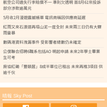
航空公司遺失行李賠償不一 準則欠透明 首8月61宗投訴
部分涉款逾萬元
5月收2月漫遊震撼帳單 電訊商稱因供應商延遲
紅雨又來石澳道再塌山泥一度全封 未來兩三日仍有大驟
雨雷暴
數碼港資料洩漏事件 受影響者總數仍未確定
公僕聯合招聘6職系包括AO 明起申請 未來2年學士畢業
生可考
房協紅磡「豐頤居」8成半單位已租出 未來再推3項目 供
逾千伙
晴報 Sky Post