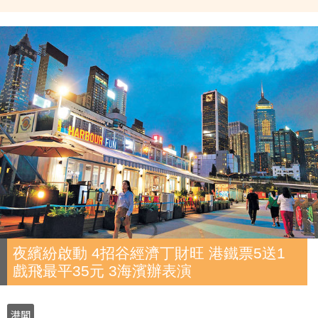
夜繽紛啟動 4招谷經濟丁財旺 港鐵票5送1
戲飛最平35元 3海濱辦表演
港聞