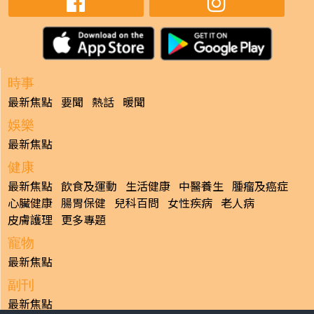
時事
最新焦點
要聞
熱話
暖聞
娛樂
最新焦點
健康
最新焦點
飲食及運動
生活健康
中醫養生
腫瘤及癌症
心臟健康
腸胃保健
兒科百問
女性疾病
老人病
皮膚護理
更多專題
寵物
最新焦點
副刊
最新焦點