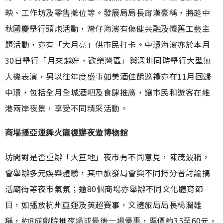
映、工作坊及零售攤位等。發展局局長甯漢豪稱，將趁中
秋國慶舉行頭炮活動，灣仔海濱有傷健共融及懷舊工藝主
題活動，亦有「大月亮」供市民打卡。中環海濱亦於本月
30日舉行「月來越好，歡樂灣區」與深圳同時舉行大型無
人機表演，另以往年度盛事如美酒佳餚巡禮亦在11月回歸
中環，包括全月全城酒吧及食肆推廣，讓市民和遊客在維
港兩岸夜景，享受不同精采活動。
商場播亞運舞火龍復辦夜遊博物館
坊間對是否重辦「大笪地」夜市有不同意見，陳茂波稱，
會舉辦多元娛樂體驗，其中旅發局會與不同持分者討論搞
活廟街等夜市氣氛；逾80個商場亦舉辦不同文化體育節
目，如播放杭州亞運及英超賽事，文體旅局局長楊潤雄
稱，約8成戲院推夜場或最後一場優惠，票價約35至60元，