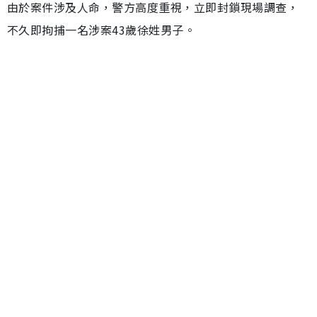
由於案件涉及人命，警方高度重視，立即封鎖現場調查，
不久即拘捕一名涉案43歲徐姓男子。