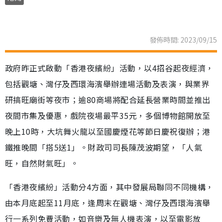
發佈時間: 2023/09/15
政府昨正式啟動「香港夜繽紛」活動，以4招谷起夜經濟，
包括觀塘、灣仔及西環海濱舉辦連場活動及表演，與業界
研搞旺廟街等夜市；逾80商場將配合延長營業時間並推出
夜間市集及優惠，戲院夜場最平35元，多個博物館開放至
晚上10時，大坑舞火龍以至國慶煙花等節日慶祝復辦；港
鐵推晚間「搭5送1」。財政司司長陳茂波期望，「人氣
旺，自然財氣旺」。
「香港夜繽紛」活動分4方面，其中發展局聯同不同機構，
由本月底起至11月底，逢周末在觀塘、灣仔及西環海濱舉
行一系列免費活動，如音樂及無人機表演，以至電影放