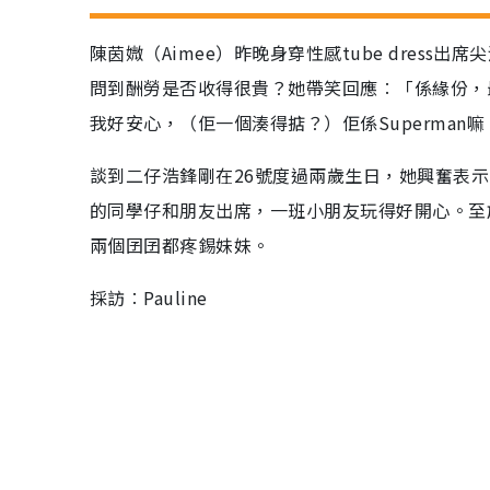
陳茵媺（Aimee）昨晚身穿性感tube dress
問到酬勞是否收得很貴？她帶笑回應︰「係緣份，
我好安心，（佢一個湊得掂？）佢係Superman嘛
談到二仔浩鋒剛在26號度過兩歲生日，她興奮表示
的同學仔和朋友出席，一班小朋友玩得好開心。至於傳
兩個囝囝都疼錫妹妹。
採訪︰Pauline