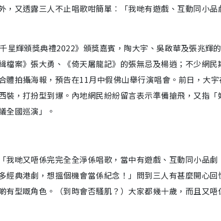
外，又透露三人不止唱歌咁簡單︰「我哋有遊戲、互動同小品
千星輝頒獎典禮2022》頒獎嘉賓，陶大宇、吳啟華及張兆輝
緝檔案》張大勇、《倚天屠龍記》的張無忌及楊逍；不少網民
合體拍攝海報，預告在11月中假佛山舉行演唱會。前日，大宇
西裝，打扮型到爆。內地網民紛紛留言表示準備搶飛，又指「
議全國巡演」。
「我哋又唔係完完全全淨係唱歌，當中有遊戲、互動同小品劇
多經典港劇，想搵個機會當係紀念！」問到三人有甚麼開心回
啲有型嘅角色。（到時會否騷肌？）大家都幾十歲，而且又唔