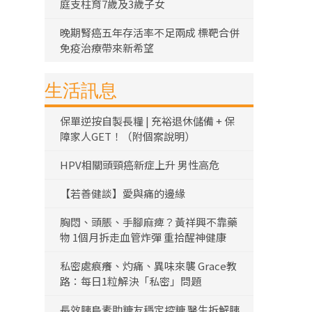
庭支柱育7歲及3歲子女
晚期腎癌五年存活率不足兩成 標靶合併
免疫治療帶來新希望
生活訊息
保單逆按自製長糧 | 充裕退休儲備 + 保
障家人GET！（附個案說明）
HPV相關頭頸癌新症上升 男性高危
【若善健談】愛與痛的邊緣
胸悶、頭脹、手腳麻痺？黃祥興不靠藥
物 1個月拆走血管炸彈 重拾醒神健康
私密處痕癢、灼痛、異味來襲 Grace教
路：每日1粒解決「私密」問題
長效胰島素助糖友穩定控糖 醫生拆解胰