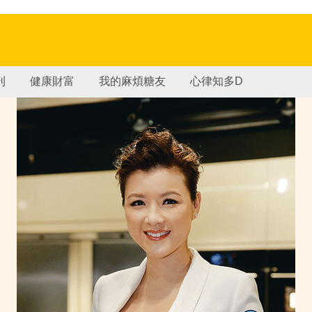
刊
健康財富
我的麻煩糖友
心律知多D