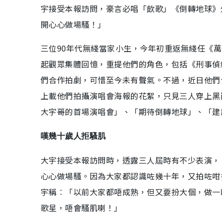
宇接受本報訪問，豪言必唱「飲歌」《倒轉地球》
開心心做場騷！」
三位90年代無綫當家小生，今年初重返無綫任《萬
起觀眾集體回憶，重提他們的角色，包括《刑事偵
們合作拍劇，可惜至今未有聲氣。不過，近日他們
上載他們拍攝演唱會海報的花絮，只見三人穿上黑
大宇哥的首場演唱會」、「期待倒轉地球」、「建
嘆幾十歲人拒騷肌
大宇接受本報訪問時，透露三人屆時有不少表演，
心心做場騷。因為大家都認識咗幾十年，又拍咗咁
宇稱︰「以前大家都唔成熟，但又要扮大個，做一
歌星，唔會騷肌喇！」