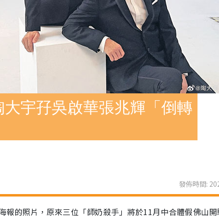
陶大宇孖吳啟華張兆輝「倒轉
發佈時間: 202
海報的照片，原來三位「師奶殺手」將於11月中合體假佛山開