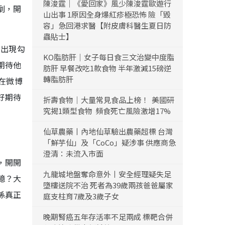
陳浚霆｜《愛回家》風少陳浚霆歐遊行
劇，開
山出事 1原因全身爆紅疹極恐怖 險「毀
容」急回港求醫【附皮膚科醫生夏日防
蟲貼士】
的出現勾
KO脂肪肝｜女子每日食三文治變中度脂
期待他
肪肝 早餐改吃1款食物 半年激減15磅逆
轉脂肪肝
在微博
好期待
折壽食物｜大量常見食品上榜！ 美國研
究揭1類型食物 頻食死亡風險激增17%
仙草農藥丨內地仙草驗出農藥超標 台灣
「鮮芋仙」及「CoCo」疑涉事 供應商急
澄清：未流入市面
，開開
九龍城地盤奪命意外丨安全經理疑失足
憶？大
墮樓送院不治 死者為39歲兩孩爸爸屬家
係真正
庭支柱育7歲及3歲子女
晚期腎癌五年存活率不足兩成 標靶合併