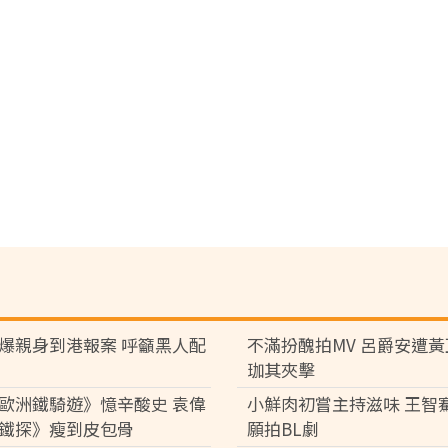
爆親身到港報案 呼籲黑人配
不滿扮醜拍MV 呂爵安遭
珈其夾擊
歐洲鐵騎遊》憶辛酸史 袁偉
小鮮肉初嘗主持滋味 王智
鐵探》瘦到皮包骨
願拍BL劇