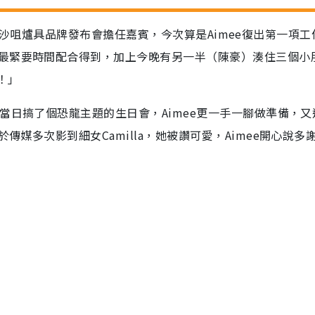
出席尖沙咀爐具品牌發布會擔任嘉賓，今次算是Aimee復出第一項
最緊要時間配合得到，加上今晚有另一半（陳豪）湊住三個小
！」
當日搞了個恐龍主題的生日會，Aimee更一手一腳做準備，又
媒多次影到細女Camilla，她被讚可愛，Aimee開心說多