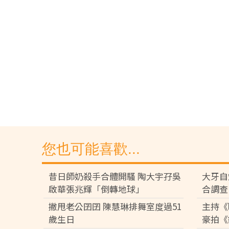
您也可能喜歡...
昔日師奶殺手合體開騷 陶大宇孖吳
大牙自
啟華張兆輝「倒轉地球」
合調查
撇甩老公囝囝 陳慧琳排舞室度過51
主持《
歲生日
豪拍《