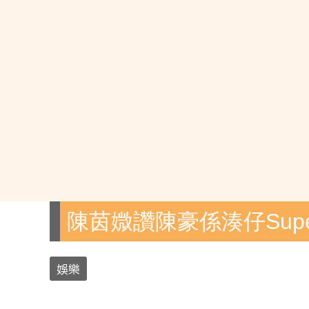
陳茵媺讚陳豪係湊仔Supe
娛樂