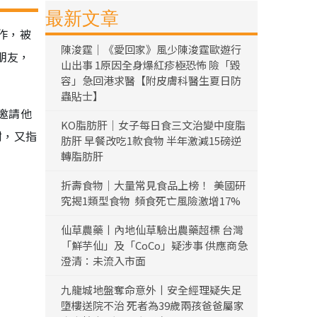
最新文章
工作，被
陳浚霆｜《愛回家》風少陳浚霆歐遊行
朋友，
山出事 1原因全身爆紅疹極恐怖 險「毀
容」急回港求醫【附皮膚科醫生夏日防
蟲貼士】
邀請他
KO脂肪肝｜女子每日食三文治變中度脂
謝，又指
肪肝 早餐改吃1款食物 半年激減15磅逆
轉脂肪肝
折壽食物｜大量常見食品上榜！ 美國研
究揭1類型食物 頻食死亡風險激增17%
仙草農藥丨內地仙草驗出農藥超標 台灣
「鮮芋仙」及「CoCo」疑涉事 供應商急
澄清：未流入市面
九龍城地盤奪命意外丨安全經理疑失足
墮樓送院不治 死者為39歲兩孩爸爸屬家