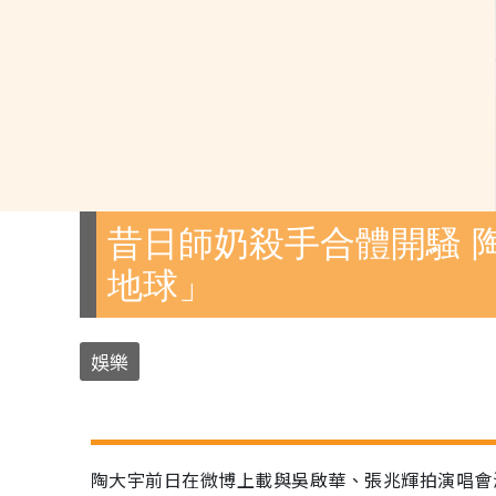
昔日師奶殺手合體開騷 
地球」
娛樂
陶大宇前日在微博上載與吳啟華、張兆輝拍演唱會