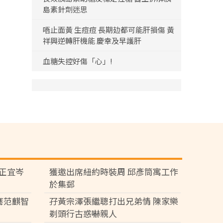
島素針劑迷思
唔止面黃 生痘痘 長期攰都可能肝損傷 黃
祥興逆轉肝機能 慶幸及早護肝
血糖失控好傷「心」!
黃正宜岑
獲邀出席紐約時裝周 邱彥筒寓工作
於集郵
騫范麒智
孖黃宗澤張繼聰打出兄弟情 陳家樂
剃頭行古惑嚇親人