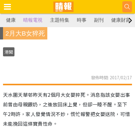
健康
晴報電視
主題特集
時事
副刊
健康財富
2月大B女猝死
港聞
發佈時間: 2017/02/17
天水圍天華邨昨天有2個月大女嬰猝死。消息指該女嬰出事
前曾由母親餵奶，之後放回床上覺，但卻一睡不醒。至下
午2時許，家人發覺情況不妙，慌忙報警把女嬰送院，可惜
未能挽回這條寶貴性命。