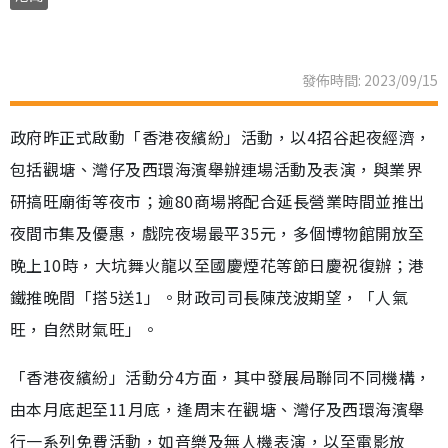
發佈時間: 2023/09/15
政府昨正式啟動「香港夜繽紛」活動，以4招谷起夜經濟，
包括觀塘、灣仔及西環海濱舉辦連場活動及表演，與業界
研搞旺廟街等夜市；逾80商場將配合延長營業時間並推出
夜間市集及優惠，戲院夜場最平35元，多個博物館開放至
晚上10時，大坑舞火龍以至國慶煙花等節日慶祝復辦；港
鐵推晚間「搭5送1」。財政司司長陳茂波期望，「人氣
旺，自然財氣旺」。
「香港夜繽紛」活動分4方面，其中發展局聯同不同機構，
由本月底起至11月底，逢周末在觀塘、灣仔及西環海濱舉
行一系列免費活動，如音樂及無人機表演，以至電影放