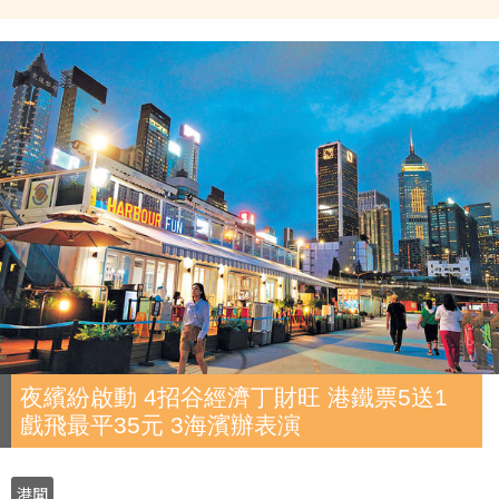
夜繽紛啟動 4招谷經濟丁財旺 港鐵票5送1
戲飛最平35元 3海濱辦表演
港聞