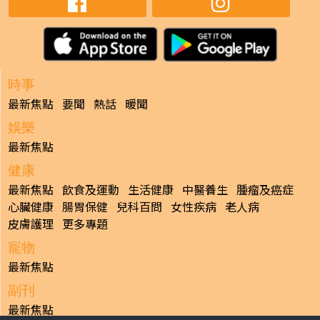
時事
最新焦點
要聞
熱話
暖聞
娛樂
最新焦點
健康
最新焦點
飲食及運動
生活健康
中醫養生
腫瘤及癌症
心臟健康
腸胃保健
兒科百問
女性疾病
老人病
皮膚護理
更多專題
寵物
最新焦點
副刊
最新焦點