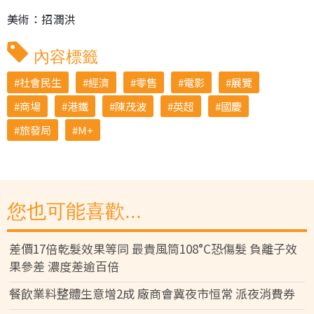
美術：招潤洪
內容標籤
社會民生
經濟
零售
電影
展覽
商場
港鐵
陳茂波
英超
國慶
旅發局
M+
您也可能喜歡...
差價17倍乾髮效果等同 最貴風筒108°C恐傷髮 負離子效
果參差 濃度差逾百倍
餐飲業料整體生意增2成 廠商會冀夜市恒常 派夜消費券