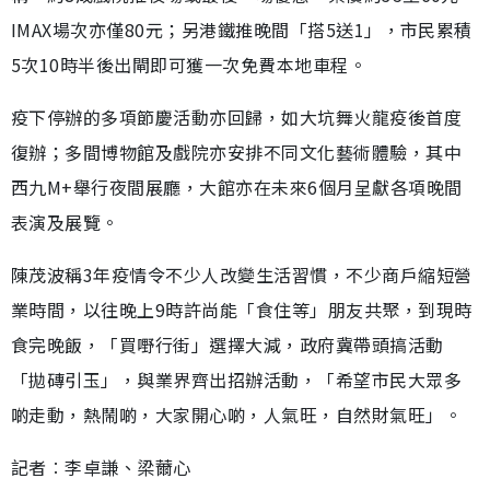
IMAX場次亦僅80元；另港鐵推晚間「搭5送1」，市民累積
5次10時半後出閘即可獲一次免費本地車程。
疫下停辦的多項節慶活動亦回歸，如大坑舞火龍疫後首度
復辦；多間博物館及戲院亦安排不同文化藝術體驗，其中
西九M+舉行夜間展廳，大館亦在未來6個月呈獻各項晚間
表演及展覽。
陳茂波稱3年疫情令不少人改變生活習慣，不少商戶縮短營
業時間，以往晚上9時許尚能「食住等」朋友共聚，到現時
食完晚飯，「買嘢行街」選擇大減，政府冀帶頭搞活動
「拋磚引玉」，與業界齊出招辦活動，「希望市民大眾多
啲走動，熱鬧啲，大家開心啲，人氣旺，自然財氣旺」。
記者︰李卓謙、梁薾心