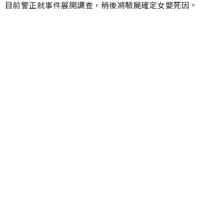
目前警正就事件展開調查，稍後將驗屍確定女嬰死因。