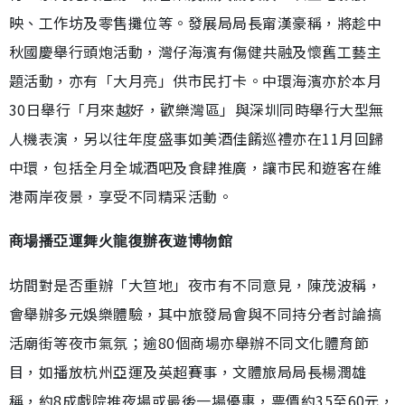
映、工作坊及零售攤位等。發展局局長甯漢豪稱，將趁中
秋國慶舉行頭炮活動，灣仔海濱有傷健共融及懷舊工藝主
題活動，亦有「大月亮」供市民打卡。中環海濱亦於本月
30日舉行「月來越好，歡樂灣區」與深圳同時舉行大型無
人機表演，另以往年度盛事如美酒佳餚巡禮亦在11月回歸
中環，包括全月全城酒吧及食肆推廣，讓市民和遊客在維
港兩岸夜景，享受不同精采活動。
商場播亞運舞火龍復辦夜遊博物館
坊間對是否重辦「大笪地」夜市有不同意見，陳茂波稱，
會舉辦多元娛樂體驗，其中旅發局會與不同持分者討論搞
活廟街等夜市氣氛；逾80個商場亦舉辦不同文化體育節
目，如播放杭州亞運及英超賽事，文體旅局局長楊潤雄
稱，約8成戲院推夜場或最後一場優惠，票價約35至60元，