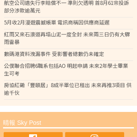
航空公司遺失行李賠償不一 準則欠透明 首8月61宗投訴
部分涉款逾萬元
5月收2月漫遊震撼帳單 電訊商稱因供應商延遲
紅雨又來石澳道再塌山泥一度全封 未來兩三日仍有大驟
雨雷暴
數碼港資料洩漏事件 受影響者總數仍未確定
公僕聯合招聘6職系包括AO 明起申請 未來2年學士畢業
生可考
房協紅磡「豐頤居」8成半單位已租出 未來再推3項目 供
逾千伙
晴報 Sky Post