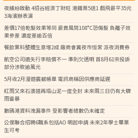
夜繽紛啟動 4招谷經濟丁財旺 港鐵票5送1 戲飛最平35元
3海濱辦表演
差價17倍乾髮效果等同 最貴風筒108°C恐傷髮 負離子效
果參差 濃度差逾百倍
餐飲業料整體生意增2成 廠商會冀夜市恒常 派夜消費券
航空公司遺失行李賠償不一 準則欠透明 首8月61宗投訴
部分涉款逾萬元
5月收2月漫遊震撼帳單 電訊商稱因供應商延遲
紅雨又來石澳道再塌山泥一度全封 未來兩三日仍有大驟
雨雷暴
數碼港資料洩漏事件 受影響者總數仍未確定
公僕聯合招聘6職系包括AO 明起申請 未來2年學士畢業
生可考