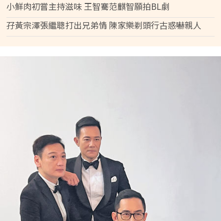
小鮮肉初嘗主持滋味 王智騫范麒智願拍BL劇
孖黃宗澤張繼聰打出兄弟情 陳家樂剃頭行古惑嚇親人