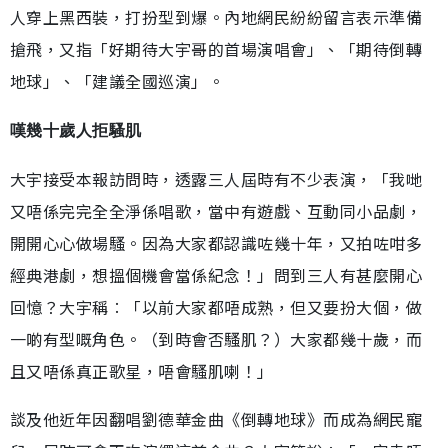
人穿上黑西裝，打扮型到爆。內地網民紛紛留言表示準備
搶飛，又指「好期待大宇哥的首場演唱會」、「期待倒轉
地球」、「建議全國巡演」。
嘆幾十歲人拒騷肌
大宇接受本報訪問時，透露三人屆時有不少表演，「我哋
又唔係完完全全淨係唱歌，當中有遊戲、互動同小品劇，
開開心心做場騷。因為大家都認識咗幾十年，又拍咗咁多
經典港劇，想搵個機會當係紀念！」問到三人有甚麼開心
回憶？大宇稱︰「以前大家都唔成熟，但又要扮大個，做
一啲有型嘅角色。（到時會否騷肌？）大家都幾十歲，而
且又唔係真正歌星，唔會騷肌喇！」
談及他近年因翻唱劉德華金曲《倒轉地球》而成為網民寵