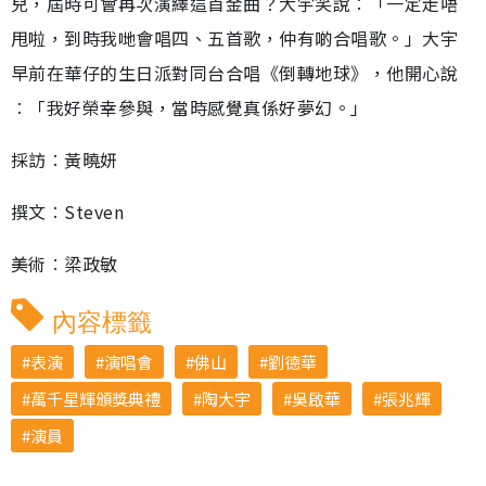
兒，屆時可會再次演繹這首金曲？大宇笑說︰「一定走唔
甩啦，到時我哋會唱四、五首歌，仲有啲合唱歌。」大宇
早前在華仔的生日派對同台合唱《倒轉地球》，他開心說
︰「我好榮幸參與，當時感覺真係好夢幻。」
採訪︰黃曉妍
撰文︰Steven
美術︰梁政敏
內容標籤
表演
演唱會
佛山
劉德華
萬千星輝頒獎典禮
陶大宇
吳啟華
張兆輝
演員