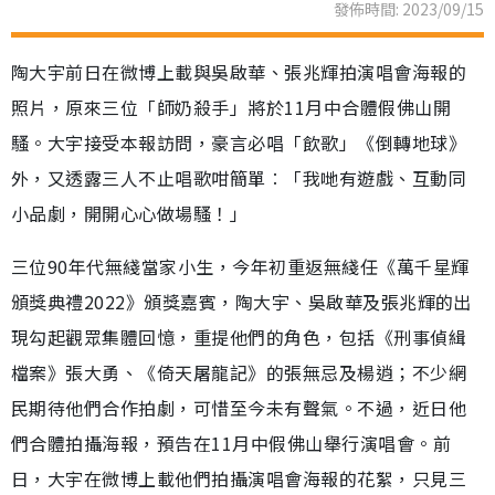
發佈時間: 2023/09/15
陶大宇前日在微博上載與吳啟華、張兆輝拍演唱會海報的
照片，原來三位「師奶殺手」將於11月中合體假佛山開
騷。大宇接受本報訪問，豪言必唱「飲歌」《倒轉地球》
外，又透露三人不止唱歌咁簡單︰「我哋有遊戲、互動同
小品劇，開開心心做場騷！」
三位90年代無綫當家小生，今年初重返無綫任《萬千星輝
頒獎典禮2022》頒獎嘉賓，陶大宇、吳啟華及張兆輝的出
現勾起觀眾集體回憶，重提他們的角色，包括《刑事偵緝
檔案》張大勇、《倚天屠龍記》的張無忌及楊逍；不少網
民期待他們合作拍劇，可惜至今未有聲氣。不過，近日他
們合體拍攝海報，預告在11月中假佛山舉行演唱會。前
日，大宇在微博上載他們拍攝演唱會海報的花絮，只見三