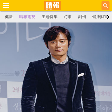
健康
晴報電視
主題特集
時事
副刊
健康財富