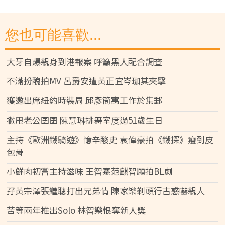
您也可能喜歡...
大牙自爆親身到港報案 呼籲黑人配合調查
不滿扮醜拍MV 呂爵安遭黃正宜岑珈其夾擊
獲邀出席紐約時裝周 邱彥筒寓工作於集郵
撇甩老公囝囝 陳慧琳排舞室度過51歲生日
主持《歐洲鐵騎遊》憶辛酸史 袁偉豪拍《鐵探》瘦到皮
包骨
小鮮肉初嘗主持滋味 王智騫范麒智願拍BL劇
孖黃宗澤張繼聰打出兄弟情 陳家樂剃頭行古惑嚇親人
苦等兩年推出Solo 林智樂恨奪新人獎