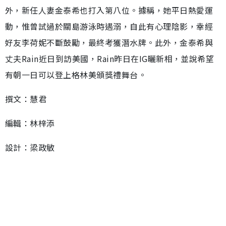
外，新任人妻金泰希也打入第八位。據稱，她平日熱愛運
動，惟曾試過於關島游泳時遇溺，自此有心理陰影，幸經
好友李荷妮不斷鼓勵，最終考獲潛水牌。此外，金泰希與
丈夫Rain近日到訪美國，Rain昨日在IG曬新相，並說希望
有朝一日可以登上格林美頒獎禮舞台。
撰文：慧君
編輯：林梓添
設計：梁政敏