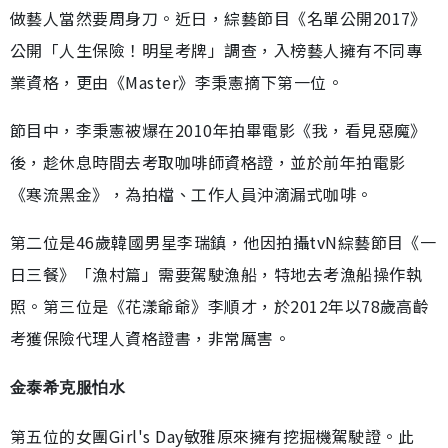
做藝人當然要周身刀。近日，綜藝節目《名單公開2017》
公開「人生保險！明星考牌」調查，入榜藝人擁有不同專
業資格，更由《Master》李秉憲摘下第一位。
節目中，李秉憲被爆在2010年拍畢電影《我，看見惡魔》
後，趁休息時間去考取咖啡師資格證，並於前年拍電影
《寒流黑金》，為拍檔、工作人員沖滴漏式咖啡。
第二位是46歲韓國男星李瑞鎮，他因拍攝tvN綜藝節目《一
日三餐》「漁村篇」需要駕駛漁船，特地去考漁船操作執
照。第三位是《花漾爺爺》李順才，於2012年以78歲高齡
考獲保險代理人資格證書，非常厲害。
金泰希克服怕水
第五位的女團Girl's Day敏雅原來擁有挖掘機駕駛證。此