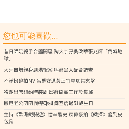
您也可能喜歡...
昔日師奶殺手合體開騷 陶大宇孖吳啟華張兆輝「倒轉地
球」
大牙自爆親身到港報案 呼籲黑人配合調查
不滿扮醜拍MV 呂爵安遭黃正宜岑珈其夾擊
獲邀出席紐約時裝周 邱彥筒寓工作於集郵
撇甩老公囝囝 陳慧琳排舞室度過51歲生日
主持《歐洲鐵騎遊》憶辛酸史 袁偉豪拍《鐵探》瘦到皮
包骨