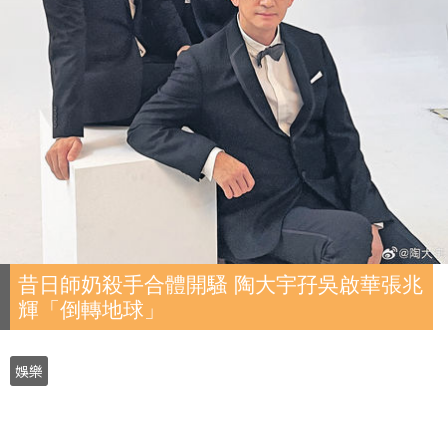
昔日師奶殺手合體開騷 陶大宇孖吳啟華張兆
輝「倒轉地球」
娛樂