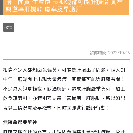
唔止面黃 生痘痘 長期攰都可能肝損傷 黃祥
興逆轉肝機能 慶幸及早護肝
健康
發佈時間: 2023/10/05
相信不少人都知面色偏黃，可能是肝臟出了問題，但人到
中年，無端面上出現大量痘痘，其實都可能與肝臟有關！
不少港人經常捱夜，飲酒應酬，造成肝臟嚴重負荷，加上
飲食無節制，亦特別容易患「富貴病」肝脂肪，所以如出
現以上情況需及早檢查，同時立即進行護肝行動！
無跡象都要留神
肝臟又稱沉默的器官，出現問題時甚少會發生症狀，故此