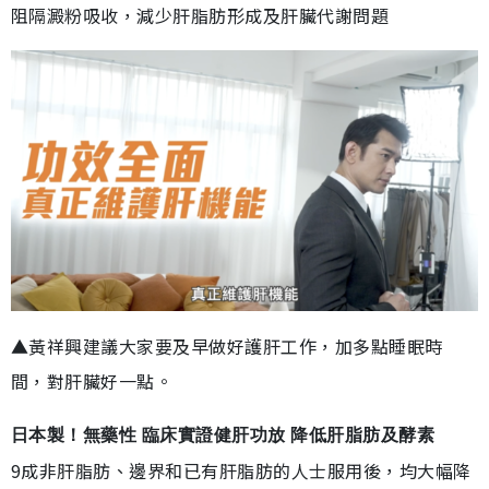
阻隔澱粉吸收，減少肝脂肪形成及肝臟代謝問題
▲黃祥興建議大家要及早做好護肝工作，加多點睡眠時
間，對肝臟好一點。
日本製！無藥性 臨床實證健肝功放 降低肝脂肪及酵素
9成非肝脂肪、邊界和已有肝脂肪的人士服用後，均大幅降