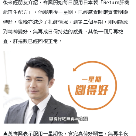
後來經朋友介紹，祥興開始每日服用日本製「Return肝機
能再生配方」，他服用後一星期，已經感覺睡眠質素明顯
轉好，夜晚亦減少了扎醒情況。到第二個星期，則明顯感
到精神變好，無再成日保持攰的感覺。其後一個月再檢
查，肝指數已經回復正常。
▲黃祥興表示服用一星期後，食完真係好瞓左，無再半夜