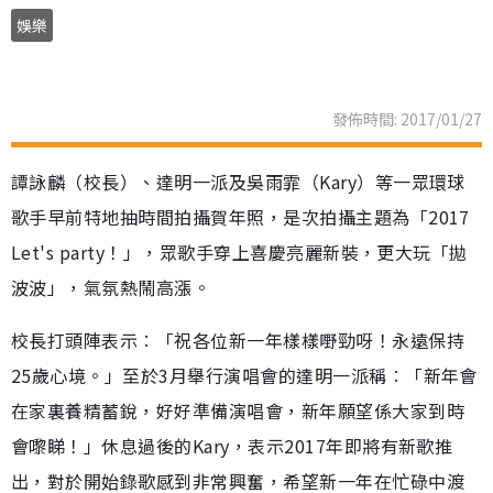
娛樂
發佈時間: 2017/01/27
譚詠麟（校長）、達明一派及吳雨霏（Kary）等一眾環球
歌手早前特地抽時間拍攝賀年照，是次拍攝主題為「2017
Let's party！」，眾歌手穿上喜慶亮麗新裝，更大玩「拋
波波」，氣氛熱鬧高漲。
校長打頭陣表示︰「祝各位新一年樣樣嘢勁呀！永遠保持
25歲心境。」至於3月舉行演唱會的達明一派稱︰「新年會
在家裏養精蓄銳，好好準備演唱會，新年願望係大家到時
會嚟睇！」休息過後的Kary，表示2017年即將有新歌推
出，對於開始錄歌感到非常興奮，希望新一年在忙碌中渡