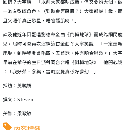
回憶？大宇稱︰「以前大家都唔成熟，但又要扮大個，做
一啲有型嘅角色。（到時會否騷肌？）大家都幾十歲，而
且又唔係真正歌星，唔會騷肌喇！」
談及他近年因翻唱劉德華金曲《倒轉地球》而成為網民寵
兒，屆時可會再次演繹這首金曲？大宇笑說︰「一定走唔
甩啦，到時我哋會唱四、五首歌，仲有啲合唱歌。」大宇
早前在華仔的生日派對同台合唱《倒轉地球》，他開心說
︰「我好榮幸參與，當時感覺真係好夢幻。」
採訪︰黃曉妍
撰文︰Steven
美術︰梁政敏
內容標籤