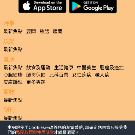
時事
最新焦點
要聞
熱話
暖聞
娛樂
最新焦點
健康
最新焦點
飲食及運動
生活健康
中醫養生
腫瘤及癌症
心臟健康
腸胃保健
兒科百問
女性疾病
老人病
皮膚護理
更多專題
寵物
最新焦點
副刊
最新焦點
本網站使用Cookies來改善您的瀏覽體驗, 請確定您同意及接受我
日報
們的
私隱政策與使用條款
才繼續瀏覽。