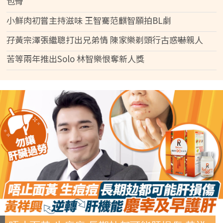
包骨
小鮮肉初嘗主持滋味 王智騫范麒智願拍BL劇
孖黃宗澤張繼聰打出兄弟情 陳家樂剃頭行古惑嚇親人
苦等兩年推出Solo 林智樂恨奪新人獎