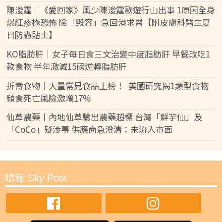
陳浚霆｜《愛回家》風少陳浚霆歐遊行山出事 1原因全身
爆紅疹極恐怖 險「毀容」急回港求醫【附皮膚科醫生夏
日防蟲貼士】
KO脂肪肝｜女子每日食三文治變中度脂肪肝 早餐改吃1
款食物 半年激減15磅逆轉脂肪肝
折壽食物｜大量常見食品上榜！ 美國研究揭1類型食物
頻食死亡風險激增17%
仙草農藥丨內地仙草驗出農藥超標 台灣「鮮芋仙」及
「CoCo」疑涉事 供應商急澄清：未流入市面
晴報 Sky Post