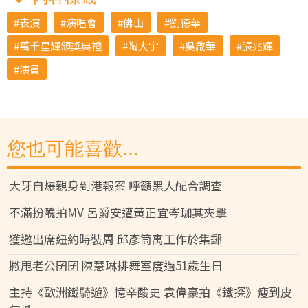
表演
演唱會
佛山
劉德華
萬千星輝頒獎典禮
陶大宇
吳啟華
張兆輝
演員
您也可能喜歡...
大牙自爆親身到港報案 呼籲黑人配合調查
不滿扮醜拍MV 呂爵安遭黃正宜岑珈其夾擊
獲邀出席紐約時裝周 邱彥筒寓工作於集郵
撇甩老公囝囝 陳慧琳排舞室度過51歲生日
主持《歐洲鐵騎遊》憶辛酸史 袁偉豪拍《鐵探》瘦到皮