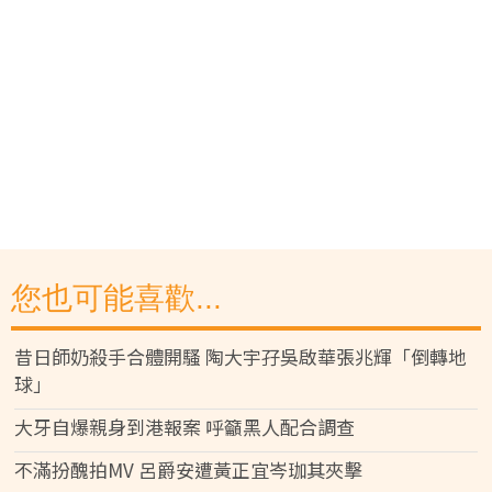
您也可能喜歡...
昔日師奶殺手合體開騷 陶大宇孖吳啟華張兆輝「倒轉地
球」
大牙自爆親身到港報案 呼籲黑人配合調查
不滿扮醜拍MV 呂爵安遭黃正宜岑珈其夾擊