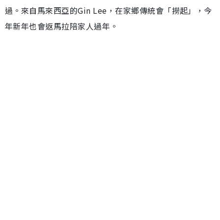
過。來自馬來西亞的Gin Lee，在家鄉傳統會「撈起」，今
年新年也會返馬拉陪家人過年。