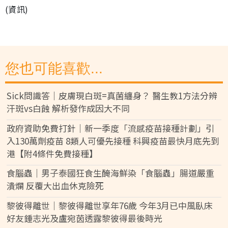
(資訊)
您也可能喜歡...
Sick問識答｜皮膚現白斑=真菌纏身？ 醫生教1方法分辨
汗斑vs白蝕 解析發作成因大不同
政府資助免費打針｜新一季度「流感疫苗接種計劃」引
入130萬劑疫苗 8類人可優先接種 科興疫苗最快月底先到
港【附4條件免費接種】
食腦蟲｜男子泰國狂食生醃海鮮染「食腦蟲」腸道嚴重
潰爛 反覆大出血休克險死
黎彼得離世｜黎彼得離世享年76歲 今年3月已中風臥床
好友鍾志光及盧宛茵透露黎彼得最後時光