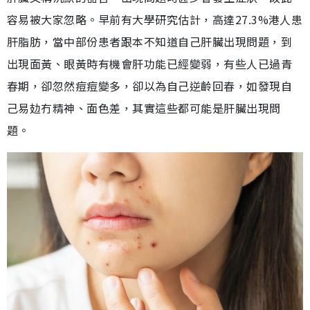
容易被大家忽略。早前有大學研究估計，高達27.3%港人患
肝脂肪，當中部份患者跟本不知道自己肝臟出現問題，到
出現面黃、眼黃時有機會肝功能已經變弱，有些人已過青
春期，卻忽然痘痘變多，卻以為自己逆齡回春，如發現自
己易攰冇精神、面色差，其實這些都可能是肝臟出現問
題。