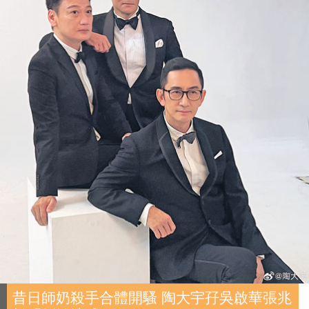
昔日師奶殺手合體開騷 陶大宇孖吳啟華張兆