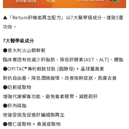
▲「Return肝機能再生配方」以7大醫學級成分，達致5重
功效。
7大醫學級成分
●意大利火山朝鮮薊
臨床實證有效減少肝脂肪、降低肝酵素(AST、ALT)、體脂
●OPITAC®專利穀胱甘肽 (圓酵母) + 晶球薑黃素
對抗自由基，降低酒精破壞，改善宿醉症狀，肌膚去黃
●奶薊提取物
增強代謝解毒功能，避免毒素積聚，減壓疏肝
●肝內磷脂
修復受損及促進肝臟細胞再生
●欖仁提取物 + 桑葉提取物