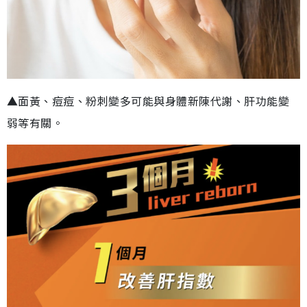
▲面黃、痘痘、粉刺變多可能與身體新陳代謝、肝功能變
弱等有關。