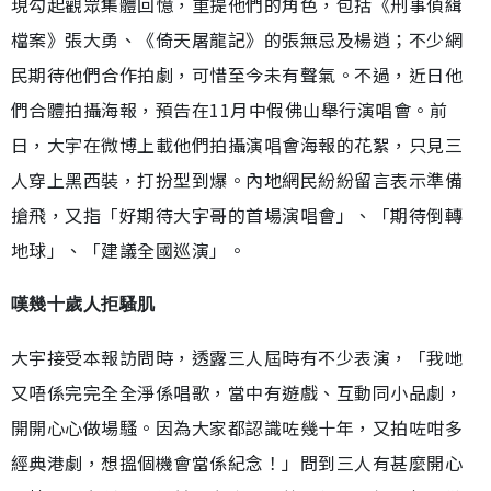
現勾起觀眾集體回憶，重提他們的角色，包括《刑事偵緝
檔案》張大勇、《倚天屠龍記》的張無忌及楊逍；不少網
民期待他們合作拍劇，可惜至今未有聲氣。不過，近日他
們合體拍攝海報，預告在11月中假佛山舉行演唱會。前
日，大宇在微博上載他們拍攝演唱會海報的花絮，只見三
人穿上黑西裝，打扮型到爆。內地網民紛紛留言表示準備
搶飛，又指「好期待大宇哥的首場演唱會」、「期待倒轉
地球」、「建議全國巡演」。
嘆幾十歲人拒騷肌
大宇接受本報訪問時，透露三人屆時有不少表演，「我哋
又唔係完完全全淨係唱歌，當中有遊戲、互動同小品劇，
開開心心做場騷。因為大家都認識咗幾十年，又拍咗咁多
經典港劇，想搵個機會當係紀念！」問到三人有甚麼開心