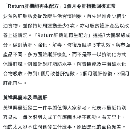
「Return肝機能再生配方」1個月令肝指數回復正常
要預防肝脂肪要從改變生活習慣開始，首先是進食少糖少
油食物，並保持每周運動最少3次，亦可服食護肝產品以改
善上述情況。「Return肝機能再生配方」透過7大醫學級成
分，做到清肝、強化、解毒、修復及阻隔 5重功效。與市面
產品不同，多方面維護肝機能，而不是單一以抗氧化方式
保護肝臟，例如針對肝脂肪水平、解毒機能及平衡碳水化
合物吸收，做到1個月改善肝指數，2個月護肝修復，3個月
肝能再生。
黃祥興慶幸及早護肝
黃祥興最近發生一件事頗值得大家參考，他表示最近特別
容易攰，每次跟朋友或工作應酬也提不起勁。有天早上，
他的太太忍不住問他發生什麼事，原因是他的面色頗差。