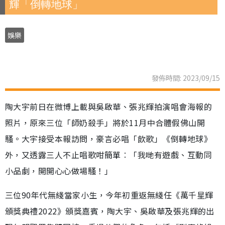
輝「倒轉地球」
娛樂
發佈時間: 2023/09/15
陶大宇前日在微博上載與吳啟華、張兆輝拍演唱會海報的
照片，原來三位「師奶殺手」將於11月中合體假佛山開
騷。大宇接受本報訪問，豪言必唱「飲歌」《倒轉地球》
外，又透露三人不止唱歌咁簡單︰「我哋有遊戲、互動同
小品劇，開開心心做場騷！」
三位90年代無綫當家小生，今年初重返無綫任《萬千星輝
頒獎典禮2022》頒獎嘉賓，陶大宇、吳啟華及張兆輝的出