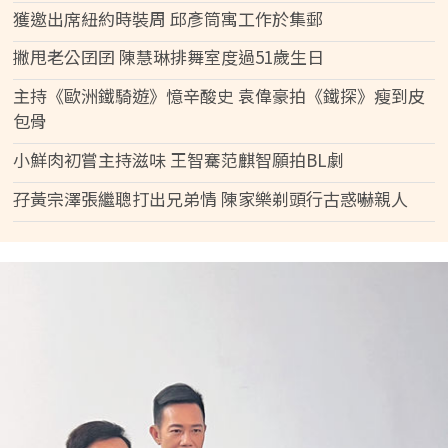
獲邀出席紐約時裝周 邱彥筒寓工作於集郵
撇甩老公囝囝 陳慧琳排舞室度過51歲生日
主持《歐洲鐵騎遊》憶辛酸史 袁偉豪拍《鐵探》瘦到皮
包骨
小鮮肉初嘗主持滋味 王智騫范麒智願拍BL劇
孖黃宗澤張繼聰打出兄弟情 陳家樂剃頭行古惑嚇親人