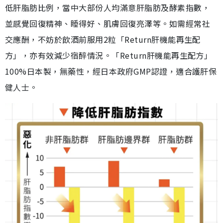
低肝脂肪比例，當中大部份人均滿意肝脂肪及酵素指數，
並感覺回復精神、睡得好、肌膚回復亮澤等。如需經常社
交應酬，不妨於飲酒前服用2粒「Return肝機能再生配
方」，亦有效減少宿醉情況。「Return肝機能再生配方」
100%日本製，無藥性，經日本政府GMP認證，適合護肝保
健人士。