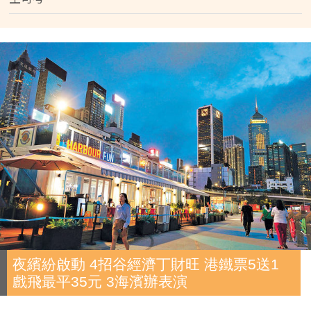
夜繽紛啟動 4招谷經濟丁財旺 港鐵票5送1
戲飛最平35元 3海濱辦表演