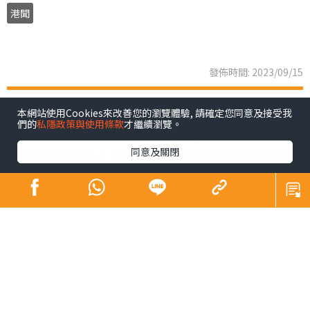
港聞
發佈時間: 2023/09/15
政府昨正式啟動「香港夜繽紛」活動，以4招谷起夜經濟，
本網站使用Cookies來改善您的瀏覽體驗, 請確定您同意及接受我
們的
私隱政策與使用條款
才繼續瀏覽。
包括觀塘、灣仔及西環海濱舉辦連場活動及表演，與業界
同意及關閉
研搞旺廟街等夜市；逾80商場將配合延長營業時間並推出
夜間市集及優惠，戲院夜場最平35元，多個博物館開放至
晚上10時，大坑舞火龍以至國慶煙花等節日慶祝復辦；港
鐵推晚間「搭5送1」。財政司司長陳茂波期望，「人氣
旺，自然財氣旺」。
「香港夜繽紛」活動分4方面，其中發展局聯同不同機構，
由本月底起至11月底，逢周末在觀塘、灣仔及西環海濱舉