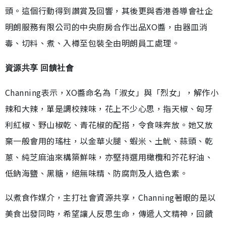
頭。這個行動得到讚賞及回響，其後更與香港善導會社企
明朗服務有限公司的中央廚房合作出品XO醬，由器皿消
毒、切料、煮、入樽至包裝全由明朗員工處理。
資源共享 回饋社會
Channing表示，XO醬命名為「淑女」與「烈女」，解作小
辣和大辣，單是調校辣味，花上不少心思，指天椒、匈牙
利紅椒、野山椒乾、青花椒的配搭，令食味奔放。她又放
棄一般會用的瑤柱，以金華火腿、蝦米、土魷、蒜頭、乾
蔥、純芝麻油來構築鮮味，亦堅持選用橄欖和芥花籽油、
低鈉海鹽、黑糖，絕無味精、防腐劑及人造色素。
以煮食作媒介，主打社會資源共享，Channing著眼的是以
美食出發同時，希望讓人反思生命，傳遞人文精神，回饋