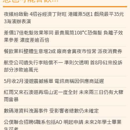
夜繽紛啟動 4招谷經濟丁財旺 港鐵票5送1 戲飛最平35元
3海濱辦表演
差價17倍乾髮效果等同 最貴風筒108°C恐傷髮 負離子效
果參差 濃度差逾百倍
餐飲業料整體生意增2成 廠商會冀夜市恒常 派夜消費券
航空公司遺失行李賠償不一 準則欠透明 首8月61宗投訴
部分涉款逾萬元
5月收2月漫遊震撼帳單 電訊商稱因供應商延遲
紅雨又來石澳道再塌山泥一度全封 未來兩三日仍有大驟
雨雷暴
數碼港資料洩漏事件 受影響者總數仍未確定
公僕聯合招聘6職系包括AO 明起申請 未來2年學士畢業
生可考