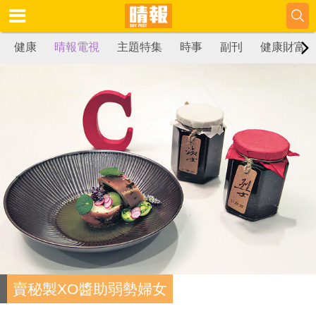
健康
晴報電視
主題特集
時事
副刊
健康財富
賣秘製XO醬助弱勢婦女