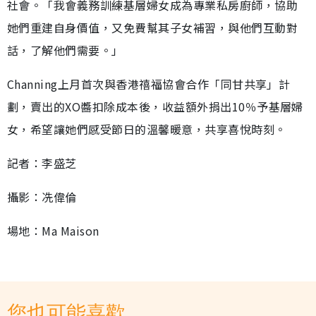
社會。「我會義務訓練基層婦女成為專業私房廚師，協助
她們重建自身價值，又免費幫其子女補習，與他們互動對
話，了解他們需要。」
Channing上月首次與香港禧福協會合作「同甘共享」計
劃，賣出的XO醬扣除成本後，收益額外捐出10％予基層婦
女，希望讓她們感受節日的溫馨暖意，共享喜悅時刻。
記者：李盛芝
攝影：冼偉倫
場地：Ma Maison
您也可能喜歡...