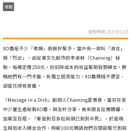
港聞
發佈時間: 2017/01/23
XO醬是不少「煮婦」廚房好幫手，當中有一款叫「淑女」
與「烈女」，由從事文化創作的李卓舲（Channing）秘
製，每樽定價250元，但扣除成本的收益幫助弱勢婦女，教
曉她們有一門手藝，有獨立經濟能力。XO醬價錢不便宜，
卻是花得有意義。
「Message in a Dish」創辦人Channing愛煮食，當初在家
中少量生產秘製XO醬，與友好分享，後來朋友反應踴躍，
加單至百瓶，「單是剝百多粒蒜頭已剝到半死」，於是萌
生與低收入婦女合作，時薪100元聘請她們在閒餘幫忙剝蒜