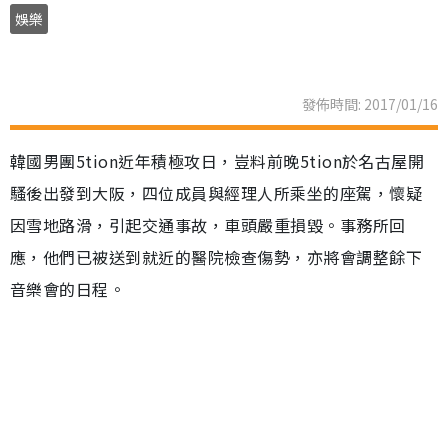
娛樂
發佈時間: 2017/01/16
韓國男團5tion近年積極攻日，豈料前晚5tion於名古屋開
騷後出發到大阪，四位成員與經理人所乘坐的座駕，懷疑
因雪地路滑，引起交通事故，車頭嚴重損毀。事務所回
應，他們已被送到就近的醫院檢查傷勢，亦將會調整餘下
音樂會的日程。