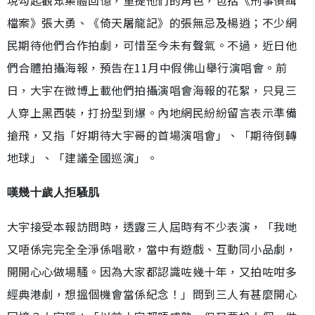
檔案》張大勇、《倚天屠龍記》的張無忌及楊逍；不少網
民期待他們合作拍劇，可惜至今未有聲氣。不過，近日他
們合體拍攝海報，預告在11月中假佛山舉行演唱會。前
日，大宇在微博上載他們拍攝演唱會海報的花絮，只見三
人穿上黑西裝，打扮型到爆。內地網民紛紛留言表示準備
搶飛，又指「好期待大宇哥的首場演唱會」、「期待倒轉
地球」、「建議全國巡演」。
嘆幾十歲人拒騷肌
大宇接受本報訪問時，透露三人屆時有不少表演，「我哋
又唔係完完全全淨係唱歌，當中有遊戲、互動同小品劇，
開開心心做場騷。因為大家都認識咗幾十年，又拍咗咁多
經典港劇，想搵個機會當係紀念！」問到三人有甚麼開心