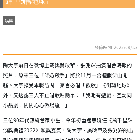
輝「倒轉地球」
娛樂
發佈時間: 2023/09/15
陶大宇前日在微博上載與吳啟華、張兆輝拍演唱會海報的
照片，原來三位「師奶殺手」將於11月中合體假佛山開
騷。大宇接受本報訪問，豪言必唱「飲歌」《倒轉地球》
外，又透露三人不止唱歌咁簡單︰「我哋有遊戲、互動同
小品劇，開開心心做場騷！」
三位90年代無綫當家小生，今年初重返無綫任《萬千星輝
頒獎典禮2022》頒獎嘉賓，陶大宇、吳啟華及張兆輝的出
現勾起觀眾集體回憶，重提他們的角色，包括《刑事偵緝