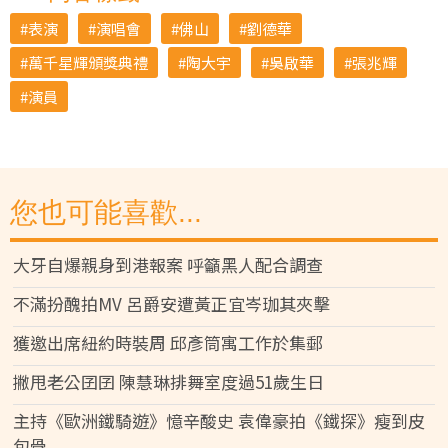
表演
演唱會
佛山
劉德華
萬千星輝頒獎典禮
陶大宇
吳啟華
張兆輝
演員
您也可能喜歡...
大牙自爆親身到港報案 呼籲黑人配合調查
不滿扮醜拍MV 呂爵安遭黃正宜岑珈其夾擊
獲邀出席紐約時裝周 邱彥筒寓工作於集郵
撇甩老公囝囝 陳慧琳排舞室度過51歲生日
主持《歐洲鐵騎遊》憶辛酸史 袁偉豪拍《鐵探》瘦到皮
包骨