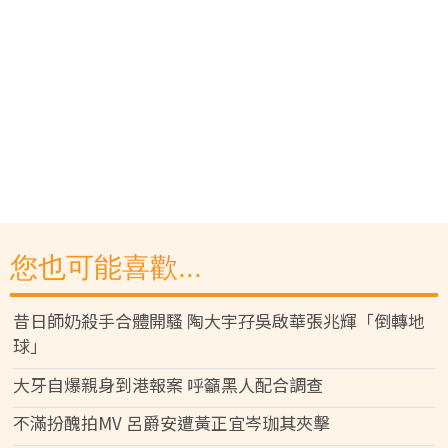
您也可能喜歡...
昔日師奶殺手合體開騷 陶大宇孖吳啟華張兆輝「倒轉地
球」
大牙自爆親身到港報案 呼籲黑人配合調查
不滿扮醜拍MV 呂爵安遭黃正宜岑珈其夾擊