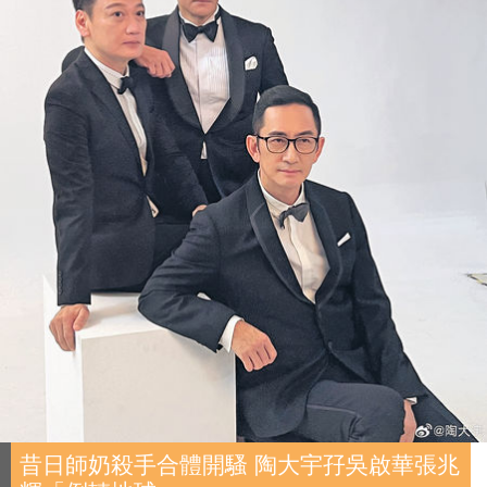
昔日師奶殺手合體開騷 陶大宇孖吳啟華張兆