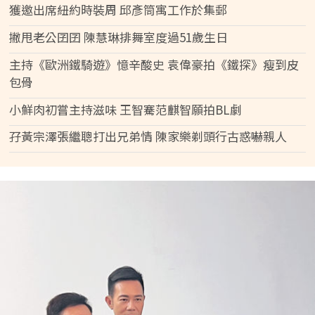
獲邀出席紐約時裝周 邱彥筒寓工作於集郵
撇甩老公囝囝 陳慧琳排舞室度過51歲生日
主持《歐洲鐵騎遊》憶辛酸史 袁偉豪拍《鐵探》瘦到皮
包骨
小鮮肉初嘗主持滋味 王智騫范麒智願拍BL劇
孖黃宗澤張繼聰打出兄弟情 陳家樂剃頭行古惑嚇親人