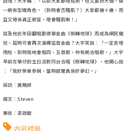
回憶？大宇稱︰「以前大家都唔成熟，但又要扮大個，做
一啲有型嘅角色。（到時會否騷肌？）大家都幾十歲，而
且又唔係真正歌星，唔會騷肌喇！」
談及他近年因翻唱劉德華金曲《倒轉地球》而成為網民寵
兒，屆時可會再次演繹這首金曲？大宇笑說︰「一定走唔
甩啦，到時我哋會唱四、五首歌，仲有啲合唱歌。」大宇
早前在華仔的生日派對同台合唱《倒轉地球》，他開心說
︰「我好榮幸參與，當時感覺真係好夢幻。」
採訪︰黃曉妍
撰文︰Steven
美術︰梁政敏
內容標籤