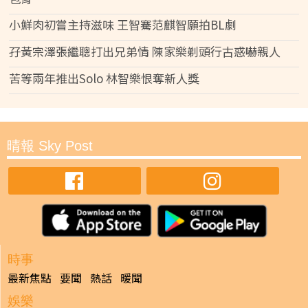
小鮮肉初嘗主持滋味 王智騫范麒智願拍BL劇
孖黃宗澤張繼聰打出兄弟情 陳家樂剃頭行古惑嚇親人
苦等兩年推出Solo 林智樂恨奪新人獎
晴報 Sky Post
時事
最新焦點
要聞
熱話
暖聞
娛樂