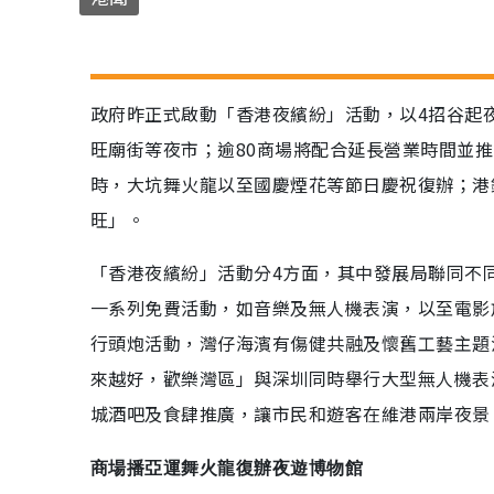
政府昨正式啟動「香港夜繽紛」活動，以4招谷起
旺廟街等夜市；逾80商場將配合延長營業時間並推
時，大坑舞火龍以至國慶煙花等節日慶祝復辦；港
旺」。
「香港夜繽紛」活動分4方面，其中發展局聯同不
一系列免費活動，如音樂及無人機表演，以至電影
行頭炮活動，灣仔海濱有傷健共融及懷舊工藝主題
來越好，歡樂灣區」與深圳同時舉行大型無人機表
城酒吧及食肆推廣，讓市民和遊客在維港兩岸夜景
商場播亞運舞火龍復辦夜遊博物館