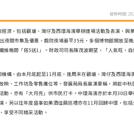
發佈時間: 202
夜經濟，包括觀塘、灣仔及西環海濱舉辦連場活動及表演，與
出夜間市集及優惠，戲院夜場最平35元，多個博物館開放至晚
鐵推晚間「搭5送1」。財政司司長陳茂波期望，「人氣旺，自
同機構，由本月底起至11月底，逢周末在觀塘、灣仔及西環海
放映、工作坊及零售攤位等。發展局局長甯漢豪稱，將趁中秋
活動，亦有「大月亮」供市民打卡。中環海濱亦於本月30日舉
演，另以往年度盛事如美酒佳餚巡禮亦在11月回歸中環，包括
，享受不同精采活動。