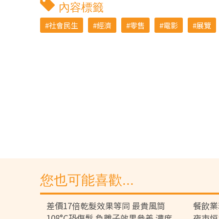
內容標籤
社會民生
經濟
零售
電影
展覽
您也可能喜歡...
差價17倍乾髮效果等同 最貴風筒
餐飲業
108°C恐傷髮 負離子效果參差 濃度
夜市恒