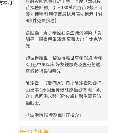
政府資助免費打針｜新一季度「流感疫
方本月
苗接種計劃」引入130萬劑疫苗 8類人可
優先接種 科興疫苗最快月底先到港【附
4條件免費接種】
食腦蟲｜男子泰國狂食生醃海鮮染「食
腦蟲」腸道嚴重潰爛 反覆大出血休克險
死
黎彼得離世｜黎彼得離世享年76歲 今年
3月已中風臥床 好友鍾志光及盧宛茵透
露黎彼得最後時光
陳浚霆｜《愛回家》風少陳浚霆歐遊行
山出事 1原因全身爆紅疹極恐怖 險「毀
容」急回港求醫【附皮膚科醫生夏日防
蟲貼士】
「生活晴報 今期至HIT推介」