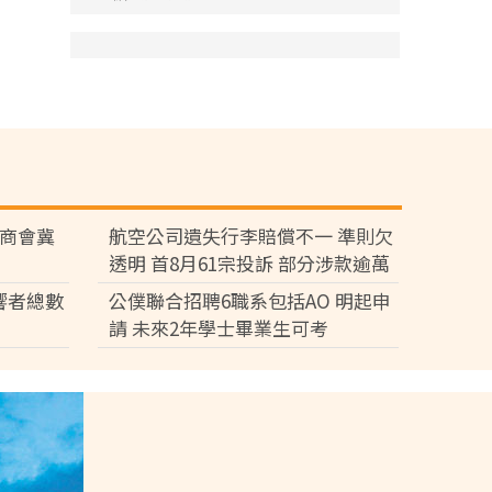
廠商會冀
航空公司遺失行李賠償不一 準則欠
透明 首8月61宗投訴 部分涉款逾萬
元
響者總數
公僕聯合招聘6職系包括AO 明起申
請 未來2年學士畢業生可考