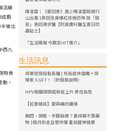
搞活廟
陳浚霆｜《愛回家》風少陳浚霆歐遊行
8成戲
山出事 1原因全身爆紅疹極恐怖 險「毀
容」急回港求醫【附皮膚科醫生夏日防
時半後出
蟲貼士】
「生活晴報 今期至HIT推介」
中西九
生活訊息
現時食
保單逆按自製長糧 | 充裕退休儲備 + 保
障家人GET！（附個案說明）
走動，
HPV相關頭頸癌新症上升 男性高危
【若善健談】愛與痛的邊緣
胸悶、頭脹、手腳麻痺？黃祥興不靠藥
物 1個月拆走血管炸彈 重拾醒神健康