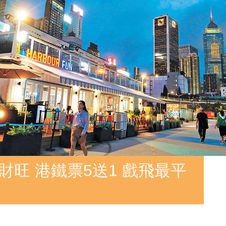
財旺 港鐵票5送1 戲飛最平