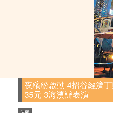
夜繽紛啟動 4招谷經濟丁
35元 3海濱辦表演
港聞