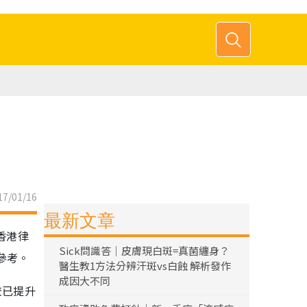
7/01/16
最新文章
香港律
Sick問識答｜皮膚現白斑=真菌纏身？
參考。
醫生教1方法分辨汗斑vs白蝕 解析發作
成因大不同
校已提升