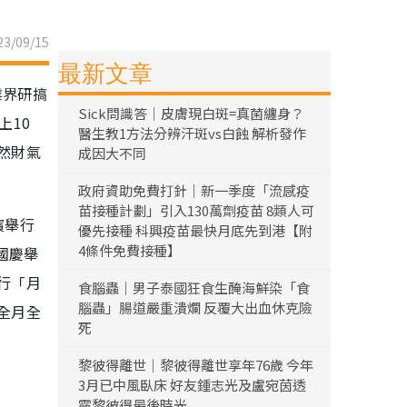
3/09/15
最新文章
業界研搞
Sick問識答｜皮膚現白斑=真菌纏身？
上10
醫生教1方法分辨汗斑vs白蝕 解析發作
然財氣
成因大不同
政府資助免費打針｜新一季度「流感疫
苗接種計劃」引入130萬劑疫苗 8類人可
濱舉行
優先接種 科興疫苗最快月底先到港【附
4條件免費接種】
國慶舉
行「月
食腦蟲｜男子泰國狂食生醃海鮮染「食
腦蟲」腸道嚴重潰爛 反覆大出血休克險
全月全
死
黎彼得離世｜黎彼得離世享年76歲 今年
3月已中風臥床 好友鍾志光及盧宛茵透
露黎彼得最後時光