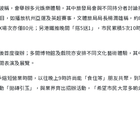
波稱，會舉辦多元娛樂體驗，其中旅發局會與不同持分者討論
節目，如播放杭州亞運及英超賽事，文體旅局局長楊潤雄稱，約
AX場次亦僅80元；另港鐵推晚間「搭5送1」，市民累積5次10
後首度復辦；多間博物館及戲院亦安排不同文化藝術體驗，其
晚間表演及展覽。
戶縮短營業時間，以往晚上9時許尚能「食住等」朋友共聚，到
動「拋磚引玉」，與業界齊出招辦活動，「希望市民大眾多啲