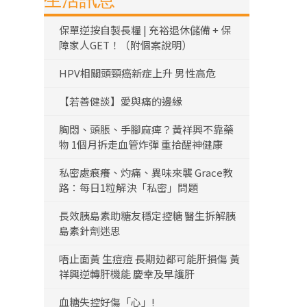
生活訊息
保單逆按自製長糧 | 充裕退休儲備 + 保
障家人GET！（附個案說明）
HPV相關頭頸癌新症上升 男性高危
【若善健談】愛與痛的邊緣
胸悶、頭脹、手腳麻痺？黃祥興不靠藥
物 1個月拆走血管炸彈 重拾醒神健康
私密處痕癢、灼痛、異味來襲 Grace教
路：每日1粒解決「私密」問題
長效胰島素助糖友穩定控糖 醫生拆解胰
島素針劑迷思
唔止面黃 生痘痘 長期攰都可能肝損傷 黃
祥興逆轉肝機能 慶幸及早護肝
血糖失控好傷「心」!