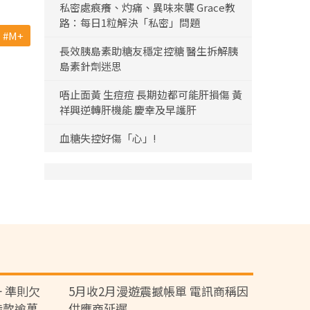
私密處痕癢、灼痛、異味來襲 Grace教
路：每日1粒解決「私密」問題
M+
長效胰島素助糖友穩定控糖 醫生拆解胰
島素針劑迷思
唔止面黃 生痘痘 長期攰都可能肝損傷 黃
祥興逆轉肝機能 慶幸及早護肝
血糖失控好傷「心」!
 準則欠
5月收2月漫遊震撼帳單 電訊商稱因
涉款逾萬
供應商延遲