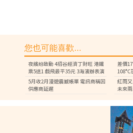
您也可能喜歡...
夜繽紛啟動 4招谷經濟丁財旺 港鐵
差價1
票5送1 戲飛最平35元 3海濱辦表演
108
差逾百
5月收2月漫遊震撼帳單 電訊商稱因
紅雨又
供應商延遲
未來兩