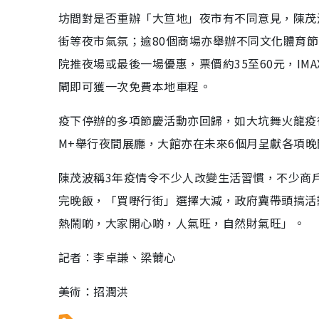
坊間對是否重辦「大笪地」夜市有不同意見，陳茂
街等夜市氣氛；逾80個商場亦舉辦不同文化體育
院推夜場或最後一場優惠，票價約35至60元，IM
閘即可獲一次免費本地車程。
疫下停辦的多項節慶活動亦回歸，如大坑舞火龍疫
M+舉行夜間展廳，大館亦在未來6個月呈獻各項
陳茂波稱3年疫情令不少人改變生活習慣，不少商
完晚飯，「買嘢行街」選擇大減，政府冀帶頭搞活
熱鬧啲，大家開心啲，人氣旺，自然財氣旺」。
記者︰李卓謙、梁薾心
美術：招潤洪