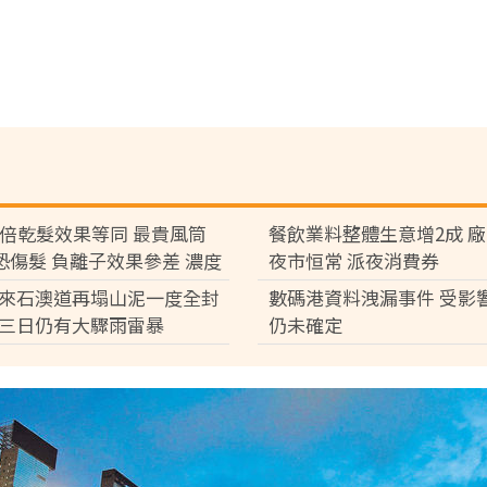
7倍乾髮效果等同 最貴風筒
餐飲業料整體生意增2成 
°C恐傷髮 負離子效果參差 濃度
夜市恒常 派夜消費券
倍
來石澳道再塌山泥一度全封
數碼港資料洩漏事件 受影
三日仍有大驟雨雷暴
仍未確定