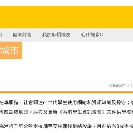
刊
健康財富
我的麻煩糖友
心律知多D
驅城市
發佈時間: 201
在專欄指，社會關注e-世代學生使用網絡和資訊知識及操守；
害或誤成幫兇。局方又更新《香港學生資訊素養》文件供學校
為港近千所公營學校課室安裝無綫網絡設施，目前約有8成學