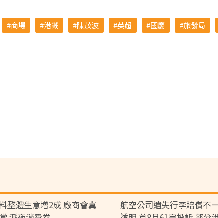
商場
港鐵
陳茂波
英超
國慶
旅發局
料整體生意增2成 廠商會冀
航空公司遺失行李賠償不一
常 派夜消費券
透明 首8月61宗投訴 部分