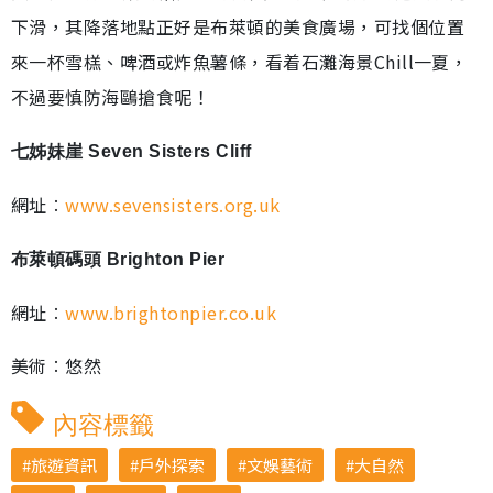
下滑，其降落地點正好是布萊頓的美食廣場，可找個位置
來一杯雪榚、啤酒或炸魚薯條，看着石灘海景Chill一夏，
不過要慎防海鷗搶食呢！
七姊妹崖 Seven Sisters Cliff
網址︰
www.sevensisters.org.uk
布萊頓碼頭 Brighton Pier
網址︰
www.brightonpier.co.uk
美術︰悠然
內容標籤
旅遊資訊
戶外探索
文娛藝術
大自然