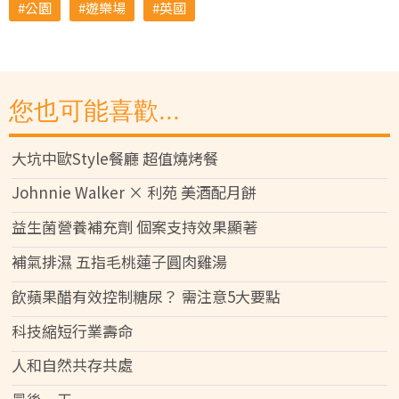
公園
遊樂場
英國
您也可能喜歡...
大坑中歐Style餐廳 超值燒烤餐
Johnnie Walker × 利苑 美酒配月餅
益生菌營養補充劑 個案支持效果顯著
補氣排濕 五指毛桃蓮子圓肉雞湯
飲蘋果醋有效控制糖尿？ 需注意5大要點
科技縮短行業壽命
人和自然共存共處