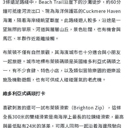
3條遠足路綫中，Beach Trail沿崖下的沙灘徒步，約60分
鐘可抵達河流出口、現為海洋保護區的Cuckmere Haven
海灘，隔着海岸綫眺望斷崖。此路綫遊人較多，沿途是一
望無際的草原、河道與層層山丘，景色壯闊，也有機會與
馬匹、羊群作近距離接觸。
布萊頓不僅有自然景觀，其海濱城市也十分適合與小朋友
一起旅遊。城市地標布萊頓碼頭是英國維多利亞式碼頭之
一，有不少食肆、特色小店，以及類似冒險樂園的遊樂設
施及機動遊戲，也有可供成人碰碰運氣的老虎機。
維多利亞式碼頭打卡
喜歡刺激的還可一試布萊頓滑索（Brighton Zip），這條
全長300米的雙綫滑索是南海岸上最長的拉鍊綫滑索，最高
與最低點有24米的落差，可兩人同時一起沿着海邊飛馳向