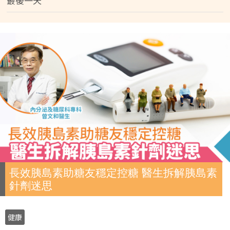
最後一天
長效胰島素助糖友穩定控糖 醫生拆解胰島素
針劑迷思
健康