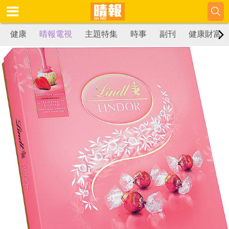
健康
晴報電視
主題特集
時事
副刊
健康財富