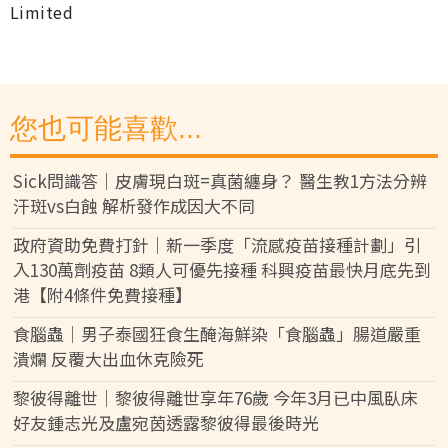
Limited
您也可能喜歡...
Sick問識答｜皮膚現白斑=真菌纏身？ 醫生教1方法分辨
汗斑vs白蝕 解析發作成因大不同
政府資助免費打針｜新一季度「流感疫苗接種計劃」引
入130萬劑疫苗 8類人可優先接種 科興疫苗最快月底先到
港【附4條件免費接種】
食腦蟲｜男子泰國狂食生醃海鮮染「食腦蟲」腸道嚴重
潰爛 反覆大出血休克險死
黎彼得離世｜黎彼得離世享年76歲 今年3月已中風臥床
好友鍾志光及盧宛茵透露黎彼得最後時光