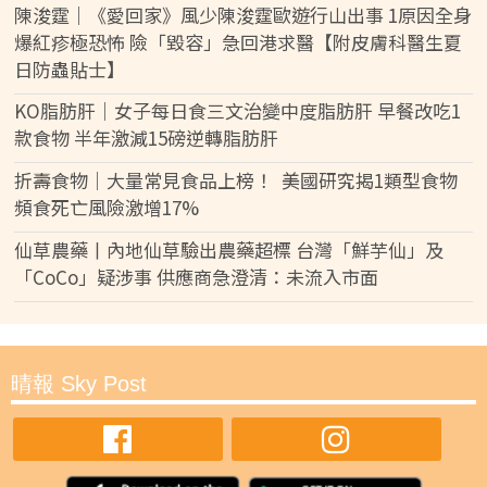
陳浚霆｜《愛回家》風少陳浚霆歐遊行山出事 1原因全身
爆紅疹極恐怖 險「毀容」急回港求醫【附皮膚科醫生夏
日防蟲貼士】
KO脂肪肝｜女子每日食三文治變中度脂肪肝 早餐改吃1
款食物 半年激減15磅逆轉脂肪肝
折壽食物｜大量常見食品上榜！ 美國研究揭1類型食物
頻食死亡風險激增17%
仙草農藥丨內地仙草驗出農藥超標 台灣「鮮芋仙」及
「CoCo」疑涉事 供應商急澄清：未流入市面
晴報 Sky Post