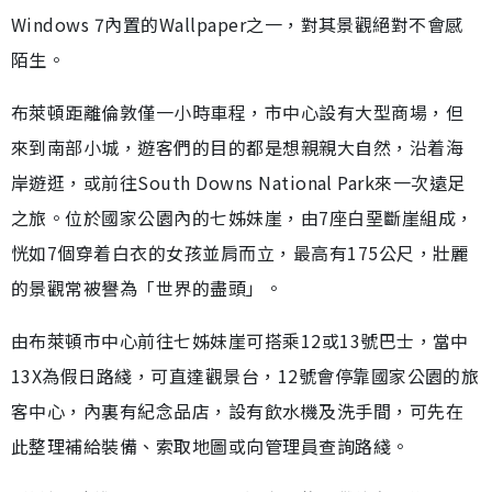
Windows 7內置的Wallpaper之一，對其景觀絕對不會感
陌生。
布萊頓距離倫敦僅一小時車程，市中心設有大型商場，但
來到南部小城，遊客們的目的都是想親親大自然，沿着海
岸遊逛，或前往South Downs National Park來一次遠足
之旅。位於國家公園內的七姊妹崖，由7座白堊斷崖組成，
恍如7個穿着白衣的女孩並肩而立，最高有175公尺，壯麗
的景觀常被譽為「世界的盡頭」。
由布萊頓市中心前往七姊妹崖可搭乘12或13號巴士，當中
13X為假日路綫，可直達觀景台，12號會停靠國家公園的旅
客中心，內裏有紀念品店，設有飲水機及洗手間，可先在
此整理補給裝備、索取地圖或向管理員查詢路綫。