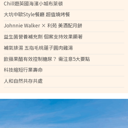
Chill遊英國海濱小城布萊頓
大坑中歐Style餐廳 超值燒烤餐
Johnnie Walker × 利苑 美酒配月餅
益生菌營養補充劑 個案支持效果顯著
補氣排濕 五指毛桃蓮子圓肉雞湯
飲蘋果醋有效控制糖尿？ 需注意5大要點
科技縮短行業壽命
人和自然共存共處