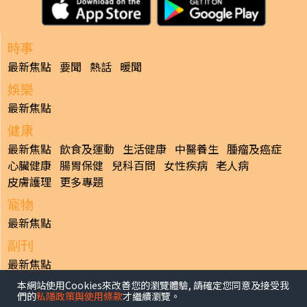
時事
最新焦點
要聞
熱話
暖聞
娛樂
最新焦點
健康
最新焦點
飲食及運動
生活健康
中醫養生
腫瘤及癌症
心臟健康
腸胃保健
兒科百問
女性疾病
老人病
皮膚護理
更多專題
寵物
最新焦點
副刊
最新焦點
本網站使用Cookies來改善您的瀏覽體驗, 請確定您同意及接受我
日報
們的
私隱政策與使用條款
才繼續瀏覽。
揭頁版
港聞
財經/地產
中國/國際
娛樂
Healthy Life