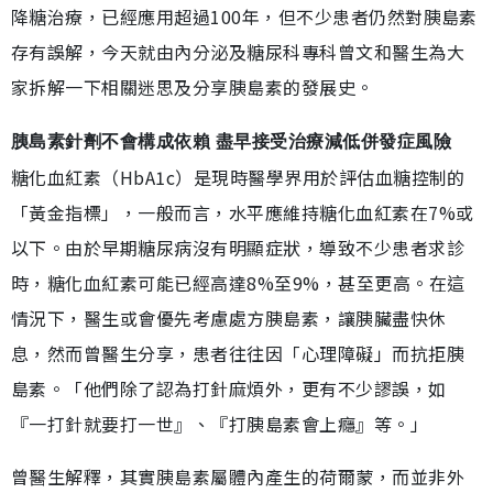
降糖治療，已經應用超過100年，但不少患者仍然對胰島素
存有誤解，今天就由內分泌及糖尿科專科曾文和醫生為大
家拆解一下相關迷思及分享胰島素的發展史。
胰島素針劑不會構成依賴 盡早接受治療減低併發症風險
糖化血紅素（HbA1c）是現時醫學界用於評估血糖控制的
「黃金指標」，一般而言，水平應維持糖化血紅素在7%或
以下。由於早期糖尿病沒有明顯症狀，導致不少患者求診
時，糖化血紅素可能已經高達8%至9%，甚至更高。在這
情況下，醫生或會優先考慮處方胰島素，讓胰臟盡快休
息，然而曾醫生分享，患者往往因「心理障礙」而抗拒胰
島素。「他們除了認為打針麻煩外，更有不少謬誤，如
『一打針就要打一世』、『打胰島素會上癮』等。」
曾醫生解釋，其實胰島素屬體內產生的荷爾蒙，而並非外