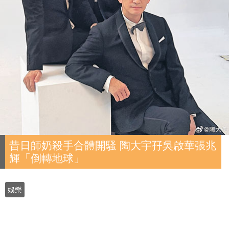
昔日師奶殺手合體開騷 陶大宇孖吳啟華張兆
輝「倒轉地球」
娛樂