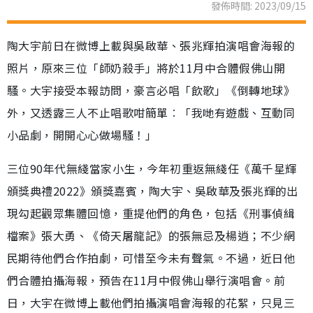
發佈時間: 2023/09/15
陶大宇前日在微博上載與吳啟華、張兆輝拍演唱會海報的
照片，原來三位「師奶殺手」將於11月中合體假佛山開
騷。大宇接受本報訪問，豪言必唱「飲歌」《倒轉地球》
外，又透露三人不止唱歌咁簡單︰「我哋有遊戲、互動同
小品劇，開開心心做場騷！」
三位90年代無綫當家小生，今年初重返無綫任《萬千星輝
頒獎典禮2022》頒獎嘉賓，陶大宇、吳啟華及張兆輝的出
現勾起觀眾集體回憶，重提他們的角色，包括《刑事偵緝
檔案》張大勇、《倚天屠龍記》的張無忌及楊逍；不少網
民期待他們合作拍劇，可惜至今未有聲氣。不過，近日他
們合體拍攝海報，預告在11月中假佛山舉行演唱會。前
日，大宇在微博上載他們拍攝演唱會海報的花絮，只見三