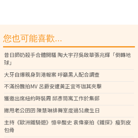
您也可能喜歡...
昔日師奶殺手合體開騷 陶大宇孖吳啟華張兆輝「倒轉地
球」
大牙自爆親身到港報案 呼籲黑人配合調查
不滿扮醜拍MV 呂爵安遭黃正宜岑珈其夾擊
獲邀出席紐約時裝周 邱彥筒寓工作於集郵
撇甩老公囝囝 陳慧琳排舞室度過51歲生日
主持《歐洲鐵騎遊》憶辛酸史 袁偉豪拍《鐵探》瘦到皮
包骨