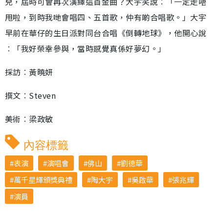
兒，屆時可會再次演繹這首金曲？大宇笑說︰「一定走唔
甩啦，到時我哋會唱四、五首歌，仲有啲合唱歌。」大宇
早前在華仔的生日派對同台合唱《倒轉地球》，他開心說
︰「我好榮幸參與，當時感覺真係好夢幻。」
採訪︰黃曉妍
撰文︰Steven
美術︰梁政敏
內容標籤
表演
演唱會
佛山
劉德華
萬千星輝頒獎典禮
陶大宇
吳啟華
張兆輝
演員