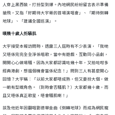
人穿上黑西裝，打扮型到爆。內地網民紛紛留言表示準備
搶飛，又指「好期待大宇哥的首場演唱會」、「期待倒轉
地球」、「建議全國巡演」。
嘆幾十歲人拒騷肌
大宇接受本報訪問時，透露三人屆時有不少表演，「我哋
又唔係完完全全淨係唱歌，當中有遊戲、互動同小品劇，
開開心心做場騷。因為大家都認識咗幾十年，又拍咗咁多
經典港劇，想搵個機會當係紀念！」問到三人有甚麼開心
回憶？大宇稱︰「以前大家都唔成熟，但又要扮大個，做
一啲有型嘅角色。（到時會否騷肌？）大家都幾十歲，而
且又唔係真正歌星，唔會騷肌喇！」
談及他近年因翻唱劉德華金曲《倒轉地球》而成為網民寵