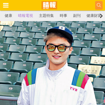
健康
晴報電視
主題特集
時事
副刊
健康財富