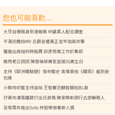
您也可能喜歡...
大牙自爆親身到港報案 呼籲黑人配合調查
不滿扮醜拍MV 呂爵安遭黃正宜岑珈其夾擊
獲邀出席紐約時裝周 邱彥筒寓工作於集郵
撇甩老公囝囝 陳慧琳排舞室度過51歲生日
主持《歐洲鐵騎遊》憶辛酸史 袁偉豪拍《鐵探》瘦到皮
包骨
小鮮肉初嘗主持滋味 王智騫范麒智願拍BL劇
孖黃宗澤張繼聰打出兄弟情 陳家樂剃頭行古惑嚇親人
苦等兩年推出Solo 林智樂恨奪新人獎