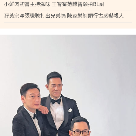
小鮮肉初嘗主持滋味 王智騫范麒智願拍BL劇
孖黃宗澤張繼聰打出兄弟情 陳家樂剃頭行古惑嚇親人