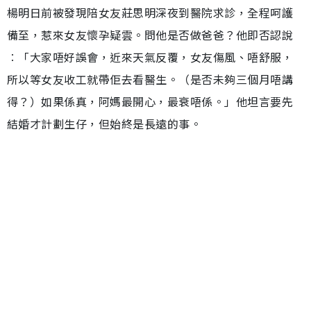
楊明日前被發現陪女友莊思明深夜到醫院求診，全程呵護
備至，惹來女友懷孕疑雲。問他是否做爸爸？他即否認說
︰「大家唔好誤會，近來天氣反覆，女友傷風、唔舒服，
所以等女友收工就帶佢去看醫生。（是否未夠三個月唔講
得？）如果係真，阿媽最開心，最衰唔係。」他坦言要先
結婚才計劃生仔，但始終是長遠的事。