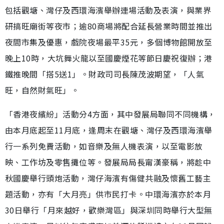
包括觀塘、灣仔及西環海濱舉辦連場活動及表演，與業界
研搞旺廟街等夜市；逾80商場將配合延長營業時間並推出
夜間市集及優惠，戲院夜場最平35元，多個博物館開放至
晚上10時，大坑舞火龍以至國慶煙花等節日慶祝復辦；港
鐵推晚間「搭5送1」。財政司司長陳茂波期望，「人氣
旺，自然財氣旺」。
「香港夜繽紛」活動分4方面，其中發展局聯同不同機構，
由本月底起至11月底，逢周末在觀塘、灣仔及西環海濱舉
行一系列免費活動，如音樂及無人機表演，以至電影放
映、工作坊及零售攤位等。發展局局長甯漢豪稱，將趁中
秋國慶舉行頭炮活動，灣仔海濱有傷健共融及懷舊工藝主
題活動，亦有「大月亮」供市民打卡。中環海濱亦於本月
30日舉行「月來越好，歡樂灣區」與深圳同時舉行大型無