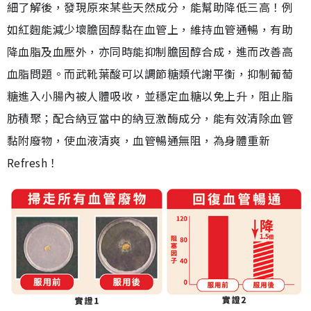
細了解後，發現原來某些天然成分，能幫助降低三高！例
如紅麴能減少壞膽固醇黏在血管上，維持血管通暢，有助
降血脂及血壓外，亦同時能抑制膽固醇合成，進而改善高
血脂問題。而武靴葉酸可以調節糖類代謝平衡，抑制葡萄
糖進入小腸內被人體吸收，並穩定血糖以免上升，阻止脂
肪積聚；配合納豆當中的納豆激酶成分，能有效清除血管
黏附廢物，使血液清爽，血管暢通無阻，為身體重新
Refresh！