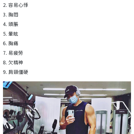
2. 容易心悸
3. 胸悶
4. 頭脹
5. 暈眩
6. 胸痛
7. 易疲勞
8. 欠精神
9. 肩頸僵硬