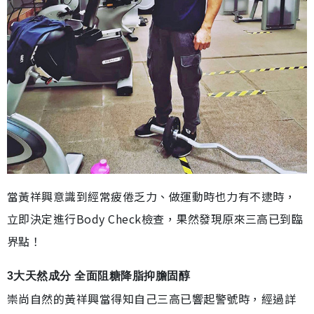
當黃祥興意識到經常疲倦乏力、做運動時也力有不逮時，
立即決定進行Body Check檢查，果然發現原來三高已到臨
界點！
3大天然成分 全面阻糖降脂抑膽固醇
崇尚自然的黃祥興當得知自己三高已響起警號時，經過詳