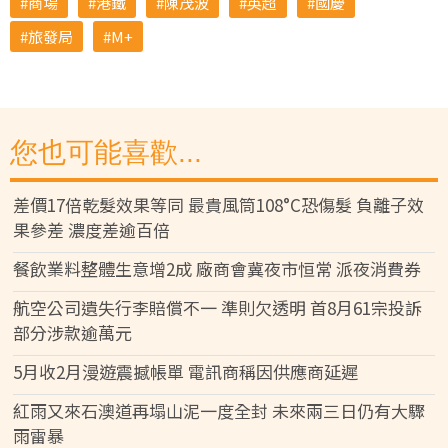
商場
港鐵
陳茂波
英超
國慶
旅發局
M+
您也可能喜歡...
差價17倍乾髮效果等同 最貴風筒108°C恐傷髮 負離子效
果參差 濃度差逾百倍
餐飲業料整體生意增2成 廠商會冀夜市恒常 派夜消費券
航空公司遺失行李賠償不一 準則欠透明 首8月61宗投訴
部分涉款逾萬元
5月收2月漫遊震撼帳單 電訊商稱因供應商延遲
紅雨又來石澳道再塌山泥一度全封 未來兩三日仍有大驟
雨雷暴