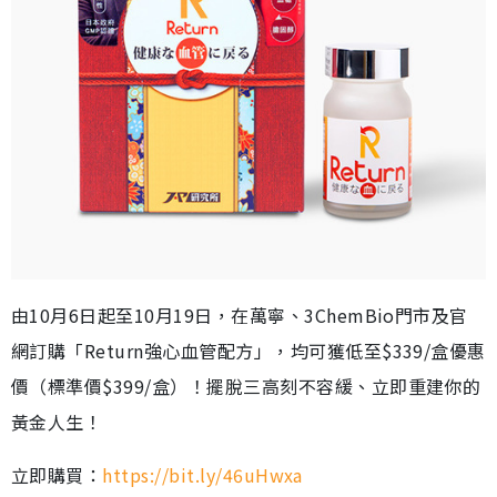
由10月6日起至10月19日，在萬寧、3ChemBio門市及官
網訂購「Return強心血管配方」，均可獲低至$339/盒優惠
價（標準價$399/盒）！擺脫三高刻不容緩、立即重建你的
黃金人生！
立即購買：
https://bit.ly/46uHwxa