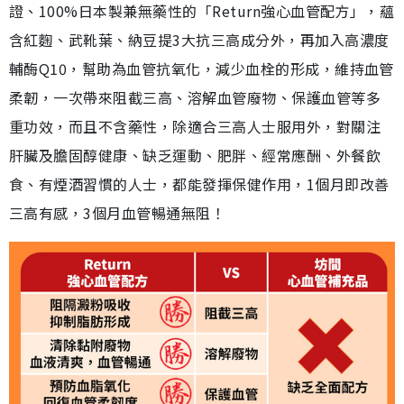
證、100%日本製兼無藥性的「Return強心血管配方」，蘊
含紅麴、武靴葉、納豆提3大抗三高成分外，再加入高濃度
輔酶Q10，幫助為血管抗氧化，減少血栓的形成，維持血管
柔韌，一次帶來阻截三高、溶解血管廢物、保護血管等多
重功效，而且不含藥性，除適合三高人士服用外，對關注
肝臟及膽固醇健康、缺乏運動、肥胖、經常應酬、外餐飲
食、有煙酒習慣的人士，都能發揮保健作用，1個月即改善
三高有感，3個月血管暢通無阻！