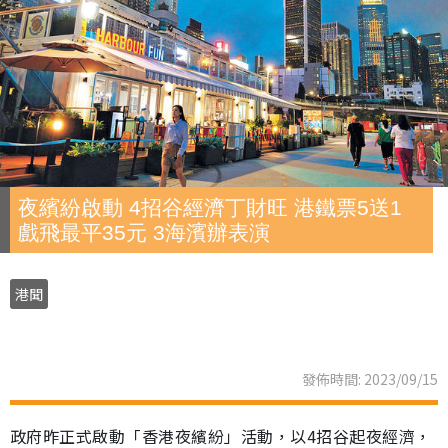
夜繽紛啟動 4招谷經濟丁財旺 港鐵票5送1
戲飛最平35元 3海濱辦表演
港聞
發佈時間: 2023/09/15
政府昨正式啟動「香港夜繽紛」活動，以4招谷起夜經濟，