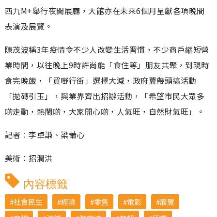
西九M+舉行夜間展廳，大館亦在未來6個月呈獻各項晚間
表演及展覽。
陳茂波稱3年疫情令不少人改變生活習慣，不少商戶縮短營
業時間，以往晚上9時許尚能「食住等」朋友共聚，到現時
食完晚飯，「買嘢行街」選擇大減，政府冀帶頭搞活動
「拋磚引玉」，與業界齊出招辦活動，「希望市民大眾多
啲走動，熱鬧啲，大家開心啲，人氣旺，自然財氣旺」。
記者︰李卓謙、梁薾心
美術：招潤洪
內容標籤
社會民生
經濟
零售
電影
展覽