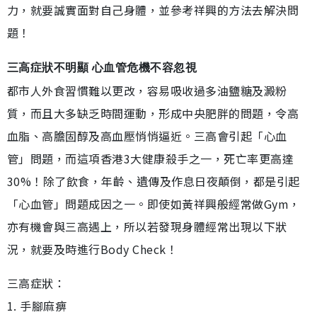
力，就要誠實面對自己身體，並參考祥興的方法去解決問
題！
三高症狀不明顯 心血管危機不容忽視
都市人外食習慣難以更改，容易吸收過多油鹽糖及澱粉
質，而且大多缺乏時間運動，形成中央肥胖的問題，令高
血脂、高膽固醇及高血壓悄悄逼近。三高會引起「心血
管」問題，而這項香港3大健康殺手之一，死亡率更高達
30%！除了飲食，年齡、遺傳及作息日夜顛倒，都是引起
「心血管」問題成因之一。即使如黃祥興般經常做Gym，
亦有機會與三高遇上，所以若發現身體經常出現以下狀
況，就要及時進行Body Check！
三高症狀：
1. 手腳麻痹