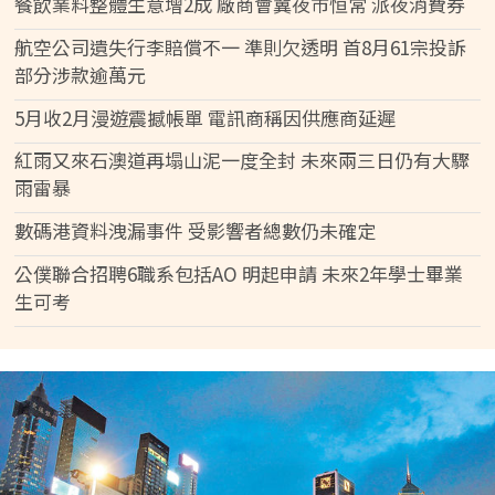
餐飲業料整體生意增2成 廠商會冀夜市恒常 派夜消費券
航空公司遺失行李賠償不一 準則欠透明 首8月61宗投訴
部分涉款逾萬元
5月收2月漫遊震撼帳單 電訊商稱因供應商延遲
紅雨又來石澳道再塌山泥一度全封 未來兩三日仍有大驟
雨雷暴
數碼港資料洩漏事件 受影響者總數仍未確定
公僕聯合招聘6職系包括AO 明起申請 未來2年學士畢業
生可考