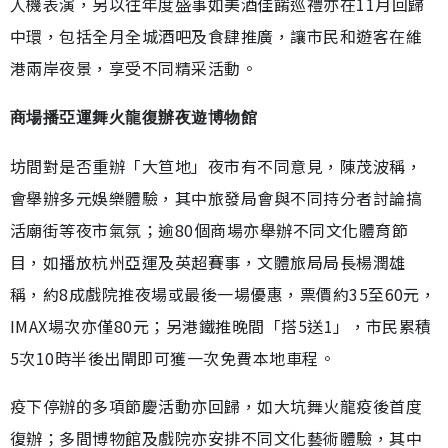
人機表演，另以往年度盛事如美酒佳餚巡禮亦在11月回歸
中環，包括全月全城酒吧及食肆推廣，讓市民和遊客在維
港兩岸夜景，享受不同精采活動。
商場播亞運舞火龍復辦夜遊博物館
坊間對是否重辦「大笪地」夜市有不同意見，陳茂波稱，
會舉辦多元娛樂體驗，其中旅發局會與不同持分者討論搞
活廟街等夜市氣氛；逾80個商場亦舉辦不同文化體育節
目，如播放杭州亞運及英超賽事，文體旅局局長楊潤雄
稱，約8成戲院推夜場或最後一場優惠，票價約35至60元，
IMAX場次亦僅80元；另港鐵推晚間「搭5送1」，市民累積
5次10時半後出閘即可獲一次免費本地車程。
疫下停辦的多項節慶活動亦回歸，如大坑舞火龍疫後首度
復辦；多間博物館及戲院亦安排不同文化藝術體驗，其中