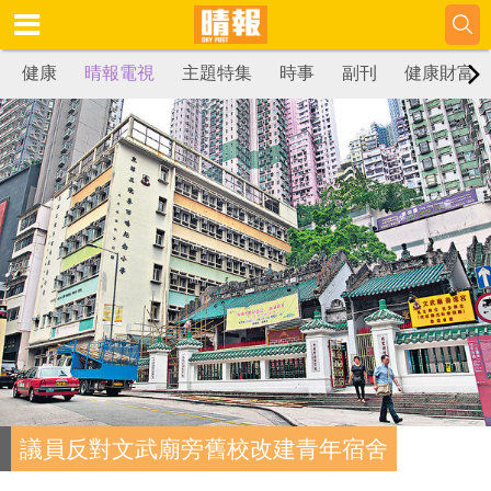
健康
晴報電視
主題特集
時事
副刊
健康財富
議員反對文武廟旁舊校改建青年宿舍