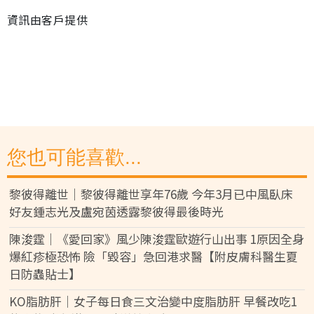
資訊由客戶提供
您也可能喜歡...
黎彼得離世｜黎彼得離世享年76歲 今年3月已中風臥床
好友鍾志光及盧宛茵透露黎彼得最後時光
陳浚霆｜《愛回家》風少陳浚霆歐遊行山出事 1原因全身
爆紅疹極恐怖 險「毀容」急回港求醫【附皮膚科醫生夏
日防蟲貼士】
KO脂肪肝｜女子每日食三文治變中度脂肪肝 早餐改吃1