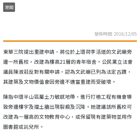
港聞
發佈時間: 2016/12/05
東華三院提出重建申請，將位於上環荷李活道的文武廟旁
邊一所舊校，改建為樓高21層的青年宿舍。公民黨立法會
議員陳淑莊反對有關申請，認為文武廟已列為法定古蹟，
其建築及文物價值會因旁邊不適當重建而受破壞。
陳指中環半山區屬土力敏感地帶，進行打樁工程有機會導
致旁邊樓宇及擋土牆出現裂痕及沉降。她建議該所舊校可
改建為一層高的文物教育中心，或保留現有建築物並用作
圖書館或託兒所。