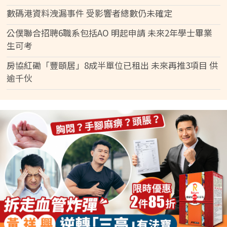
數碼港資料洩漏事件 受影響者總數仍未確定
公僕聯合招聘6職系包括AO 明起申請 未來2年學士畢業
生可考
房協紅磡「豐頤居」8成半單位已租出 未來再推3項目 供
逾千伙