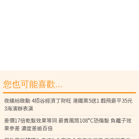
您也可能喜歡...
夜繽紛啟動 4招谷經濟丁財旺 港鐵票5送1 戲飛最平35元
3海濱辦表演
差價17倍乾髮效果等同 最貴風筒108°C恐傷髮 負離子效
果參差 濃度差逾百倍