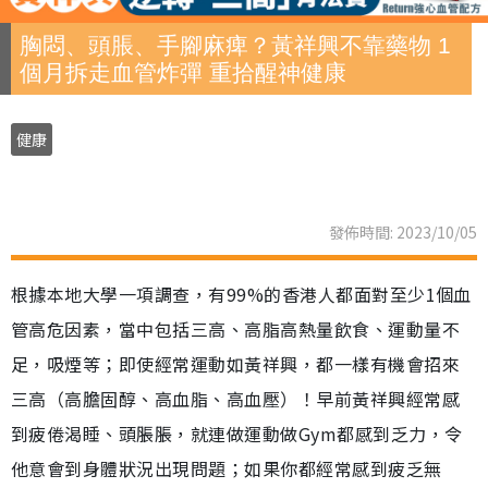
胸悶、頭脹、手腳麻痺？黃祥興不靠藥物 1
個月拆走血管炸彈 重拾醒神健康
健康
發佈時間: 2023/10/05
根據本地大學一項調查，有99%的香港人都面對至少1個血
管高危因素，當中包括三高、高脂高熱量飲食、運動量不
足，吸煙等；即使經常運動如黃祥興，都一樣有機會招來
三高（高膽固醇、高血脂、高血壓）！早前黃祥興經常感
到疲倦渴睡、頭脹脹，就連做運動做Gym都感到乏力，令
他意會到身體狀況出現問題；如果你都經常感到疲乏無