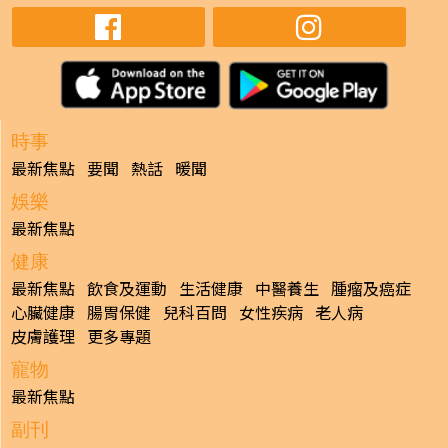
時事
最新焦點
要聞
熱話
暖聞
娛樂
最新焦點
健康
最新焦點
飲食及運動
生活健康
中醫養生
腫瘤及癌症
心臟健康
腸胃保健
兒科百問
女性疾病
老人病
皮膚護理
更多專題
寵物
最新焦點
副刊