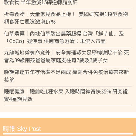
款食物 半年激減15磅逆轉脂肪肝
折壽食物｜大量常見食品上榜！ 美國研究揭1類型食物
頻食死亡風險激增17%
仙草農藥丨內地仙草驗出農藥超標 台灣「鮮芋仙」及
「CoCo」疑涉事 供應商急澄清：未流入市面
九龍城地盤奪命意外丨安全經理疑失足墮樓送院不治 死
者為39歲兩孩爸爸屬家庭支柱育7歲及3歲子女
晚期腎癌五年存活率不足兩成 標靶合併免疫治療帶來新
希望
睡眠健康｜睡前吃1種水果 入睡時間神奇快35% 研究證
實4星期見效
晴報 Sky Post