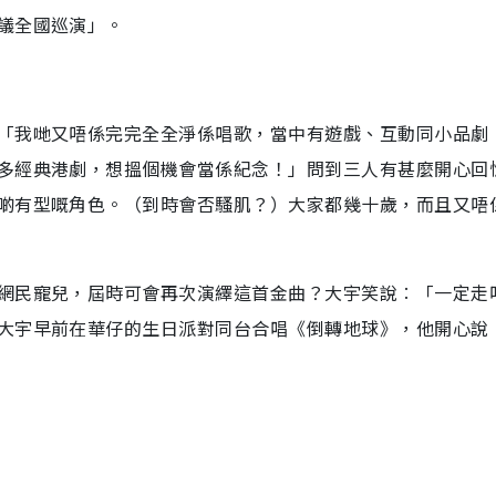
議全國巡演」。
「我哋又唔係完完全全淨係唱歌，當中有遊戲、互動同小品劇
多經典港劇，想搵個機會當係紀念！」問到三人有甚麼開心回
啲有型嘅角色。（到時會否騷肌？）大家都幾十歲，而且又唔
網民寵兒，屆時可會再次演繹這首金曲？大宇笑說︰「一定走
大宇早前在華仔的生日派對同台合唱《倒轉地球》，他開心說