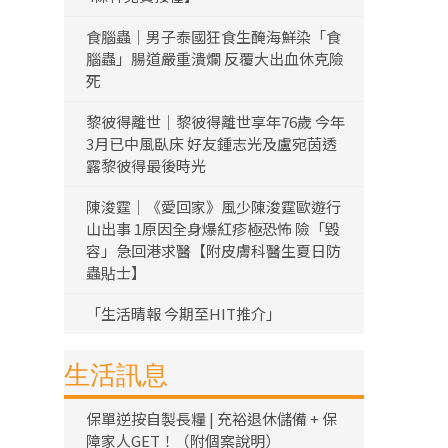
食腦蟲｜男子泰國狂食生醃海鮮染「食
腦蟲」腸道嚴重潰爛 反覆大出血休克險
死
黎彼得離世｜黎彼得離世享年76歲 今年
3月已中風臥床 好友鍾志光及盧宛茵透
露黎彼得最後時光
陳浚霆｜《愛回家》風少陳浚霆歐遊行
山出事 1原因全身爆紅疹極恐怖 險「毀
容」急回港求醫【附皮膚科醫生夏日防
蟲貼士】
「生活晴報 今期至HIT推介」
生活訊息
保單逆按自製長糧 | 充裕退休儲備 + 保
障家人GET！（附個案說明）