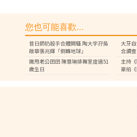
您也可能喜歡...
昔日師奶殺手合體開騷 陶大宇孖吳
大牙自
啟華張兆輝「倒轉地球」
合調查
撇甩老公囝囝 陳慧琳排舞室度過51
主持《
歲生日
豪拍《