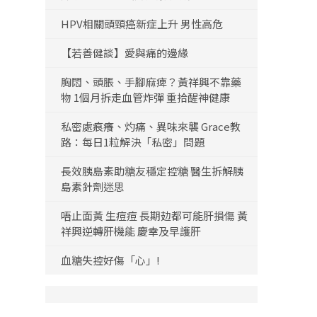
HPV相關頭頸癌新症上升 男性高危
【若善健談】愛與痛的邊緣
胸悶、頭脹、手腳麻痺？黃祥興不靠藥
物 1個月拆走血管炸彈 重拾醒神健康
私密處痕癢、灼痛、異味來襲 Grace教
路：每日1粒解決「私密」問題
長效胰島素助糖友穩定控糖 醫生拆解胰
島素針劑迷思
唔止面黃 生痘痘 長期攰都可能肝損傷 黃
祥興逆轉肝機能 慶幸及早護肝
血糖失控好傷「心」!