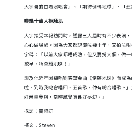
大宇哥的首場演唱會」、「期待倒轉地球」、「建
嘆幾十歲人拒騷肌
大宇接受本報訪問時，透露三人屆時有不少表演，
心心做場騷。因為大家都認識咗幾十年，又拍咗咁
宇稱︰「以前大家都唔成熟，但又要扮大個，做一
歌星，唔會騷肌喇！」
談及他近年因翻唱劉德華金曲《倒轉地球》而成為
啦，到時我哋會唱四、五首歌，仲有啲合唱歌。」
好榮幸參與，當時感覺真係好夢幻。」
採訪︰黃曉妍
撰文︰Steven