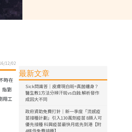
6/12/02
最新文章
不時在
Sick問識答｜皮膚現白斑=真菌纏身？
，指劉
醫生教1方法分辨汗斑vs白蝕 解析發作
劉翔工
成因大不同
政府資助免費打針｜新一季度「流感疫
苗接種計劃」引入130萬劑疫苗 8類人可
優先接種 科興疫苗最快月底先到港【附
4條件免費接種】