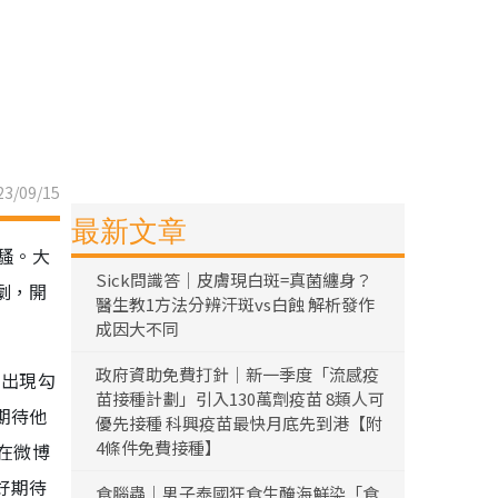
3/09/15
最新文章
騷。大
Sick問識答｜皮膚現白斑=真菌纏身？
劇，開
醫生教1方法分辨汗斑vs白蝕 解析發作
成因大不同
政府資助免費打針｜新一季度「流感疫
的出現勾
苗接種計劃」引入130萬劑疫苗 8類人可
期待他
優先接種 科興疫苗最快月底先到港【附
4條件免費接種】
在微博
好期待
食腦蟲｜男子泰國狂食生醃海鮮染「食