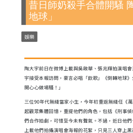
昔日師奶殺手合體開騷 
地球」
娛樂
陶大宇前日在微博上載與吳啟華、張兆輝拍演唱會
宇接受本報訪問，豪言必唱「飲歌」《倒轉地球》
開心心做場騷！」
三位90年代無綫當家小生，今年初重返無綫任《萬
起觀眾集體回憶，重提他們的角色，包括《刑事偵
們合作拍劇，可惜至今未有聲氣。不過，近日他們
上載他們拍攝演唱會海報的花絮，只見三人穿上黑