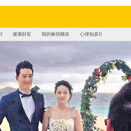
刊
健康財富
我的麻煩糖友
心律知多D