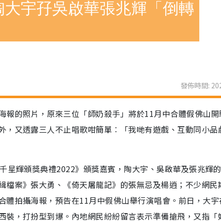
陶大宇孖吳啟華張兆輝「倒轉
發佈時間: 202
海報的照片，原來三位「師奶殺手」將於11月中合體假佛山開
外，又透露三人不止唱歌咁簡單︰「我哋有遊戲、互動同小品
千星輝頒獎典禮2022》頒獎嘉賓，陶大宇、吳啟華及張兆輝
緝檔案》張大勇、《倚天屠龍記》的張無忌及楊逍；不少網民
合體拍攝海報，預告在11月中假佛山舉行演唱會。前日，大宇
西裝，打扮型到爆。內地網民紛紛留言表示準備搶飛，又指「