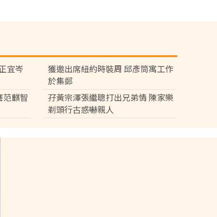
黃正宜岑
獲邀出席紐約時裝周 邱彥筒寓工作
於集郵
騫范麒智
孖黃宗澤張繼聰打出兄弟情 陳家樂
剃頭行古惑嚇親人