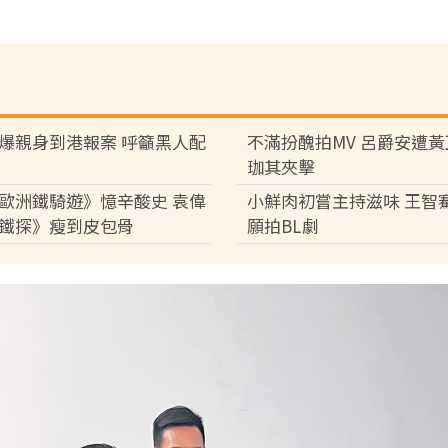
爆親身到港報案 呼籲黑人配
不滿扮醜拍MV 呂爵安遭
珈其夾擊
歐洲鐵騎遊》憶辛酸史 袁偉
小鮮肉初嘗主持滋味 王智
鐵探》瘦到皮包骨
願拍BL劇