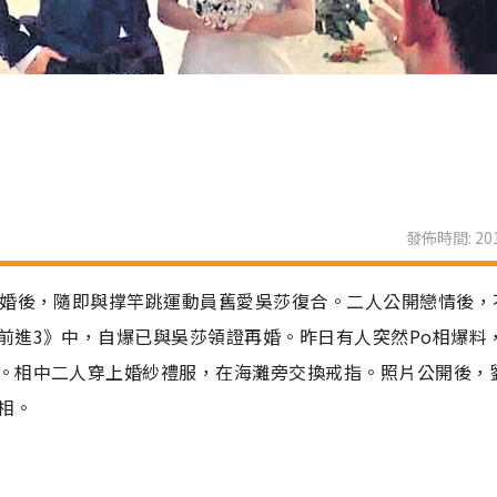
發佈時間: 201
離婚後，隨即與撑竿跳運動員舊愛吳莎復合。二人公開戀情後，
前進3》中，自爆已與吳莎領證再婚。昨日有人突然Po相爆料
。相中二人穿上婚紗禮服，在海灘旁交換戒指。照片公開後，
相。