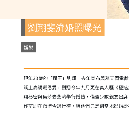
劉翔斐濟婚照曝光
娛樂
現年33歲的「欄王」劉翔，去年宣布與葛天閃電
網上高調曬恩愛，劉翔今年九月更在真人騷《極速
翔秘密與吳莎去斐濟舉行婚禮，僅邀少數親友出席
作室即在微博否認行禮，稱他們只是到當地影婚紗