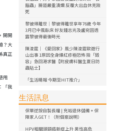
腦蟲」腸道嚴重潰爛 反覆大出血休克險
死
黎彼得離世｜黎彼得離世享年76歲 今年
3月已中風臥床 好友鍾志光及盧宛茵透
，開開
露黎彼得最後時光
憶？大
陳浚霆｜《愛回家》風少陳浚霆歐遊行
係真正
山出事 1原因全身爆紅疹極恐怖 險「毀
容」急回港求醫【附皮膚科醫生夏日防
蟲貼士】
唔甩
「生活晴報 今期至HIT推介」
︰「我
生活訊息
保單逆按自製長糧 | 充裕退休儲備 + 保
障家人GET！（附個案說明）
HPV相關頭頸癌新症上升 男性高危