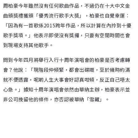
周柏豪今年雖然沒有任何歌曲作品，不過仍在十大中文金
曲頒獎禮獲頒「優秀流行歌手大獎」，柏豪也自覺幸運︰
「因為有一首歌係2015跨年作品，所以計算在內拎到十優
歌手獎項。」他表示即使沒有獎攞，只要有空閒時間也會
到現場支持其他歌手。
問到今年四月將舉行入行十周年演唱會的柏豪是否考慮轉
會？他說︰「現階段仲傾緊，都會出碟嘅，至於幾時約滿
就不便透露，呢啲人生大事會好認真咁傾，反正自己唔太
心急。」據知十周年演唱會依然由華納主辦，柏豪表示並
非公司挽留他的條件，亦否認被華納「雪藏」。