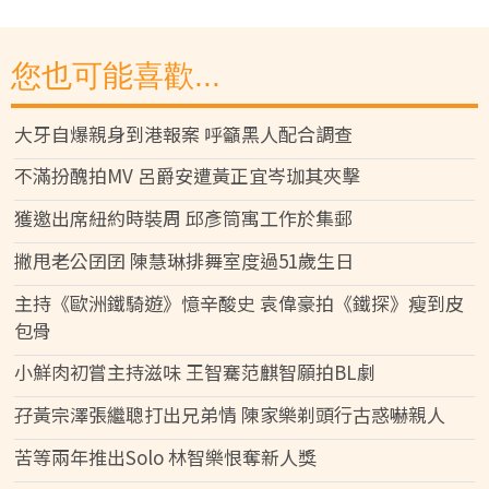
您也可能喜歡...
大牙自爆親身到港報案 呼籲黑人配合調查
不滿扮醜拍MV 呂爵安遭黃正宜岑珈其夾擊
獲邀出席紐約時裝周 邱彥筒寓工作於集郵
撇甩老公囝囝 陳慧琳排舞室度過51歲生日
主持《歐洲鐵騎遊》憶辛酸史 袁偉豪拍《鐵探》瘦到皮
包骨
小鮮肉初嘗主持滋味 王智騫范麒智願拍BL劇
孖黃宗澤張繼聰打出兄弟情 陳家樂剃頭行古惑嚇親人
苦等兩年推出Solo 林智樂恨奪新人獎