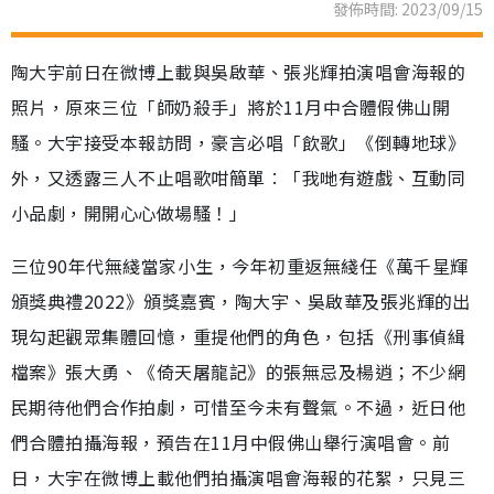
發佈時間: 2023/09/15
陶大宇前日在微博上載與吳啟華、張兆輝拍演唱會海報的
照片，原來三位「師奶殺手」將於11月中合體假佛山開
騷。大宇接受本報訪問，豪言必唱「飲歌」《倒轉地球》
外，又透露三人不止唱歌咁簡單︰「我哋有遊戲、互動同
小品劇，開開心心做場騷！」
三位90年代無綫當家小生，今年初重返無綫任《萬千星輝
頒獎典禮2022》頒獎嘉賓，陶大宇、吳啟華及張兆輝的出
現勾起觀眾集體回憶，重提他們的角色，包括《刑事偵緝
檔案》張大勇、《倚天屠龍記》的張無忌及楊逍；不少網
民期待他們合作拍劇，可惜至今未有聲氣。不過，近日他
們合體拍攝海報，預告在11月中假佛山舉行演唱會。前
日，大宇在微博上載他們拍攝演唱會海報的花絮，只見三