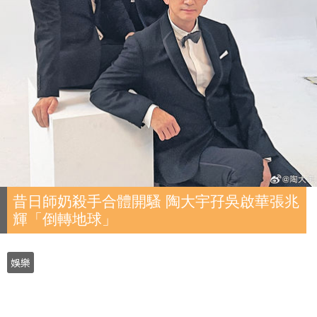
昔日師奶殺手合體開騷 陶大宇孖吳啟華張兆
輝「倒轉地球」
娛樂