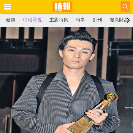
健康
晴報電視
主題特集
時事
副刊
健康財富