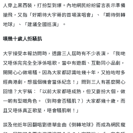
人穿上黑西裝，打扮型到爆。內地網民紛紛留言表示準備
搶飛，又指「好期待大宇哥的首場演唱會」、「期待倒轉
地球」、「建議全國巡演」。
嘆幾十歲人拒騷肌
大宇接受本報訪問時，透露三人屆時有不少表演，「我哋
又唔係完完全全淨係唱歌，當中有遊戲、互動同小品劇，
開開心心做場騷。因為大家都認識咗幾十年，又拍咗咁多
經典港劇，想搵個機會當係紀念！」問到三人有甚麼開心
回憶？大宇稱︰「以前大家都唔成熟，但又要扮大個，做
一啲有型嘅角色。（到時會否騷肌？）大家都幾十歲，而
且又唔係真正歌星，唔會騷肌喇！」
談及他近年因翻唱劉德華金曲《倒轉地球》而成為網民寵