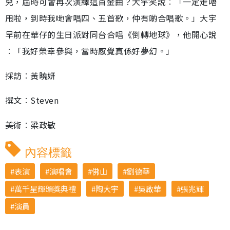
兒，屆時可會再次演繹這首金曲？大宇笑說︰「一定走唔
甩啦，到時我哋會唱四、五首歌，仲有啲合唱歌。」大宇
早前在華仔的生日派對同台合唱《倒轉地球》，他開心說
︰「我好榮幸參與，當時感覺真係好夢幻。」
採訪︰黃曉妍
撰文︰Steven
美術︰梁政敏
內容標籤
表演
演唱會
佛山
劉德華
萬千星輝頒獎典禮
陶大宇
吳啟華
張兆輝
演員