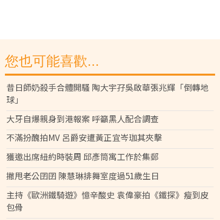
您也可能喜歡...
昔日師奶殺手合體開騷 陶大宇孖吳啟華張兆輝「倒轉地
球」
大牙自爆親身到港報案 呼籲黑人配合調查
不滿扮醜拍MV 呂爵安遭黃正宜岑珈其夾擊
獲邀出席紐約時裝周 邱彥筒寓工作於集郵
撇甩老公囝囝 陳慧琳排舞室度過51歲生日
主持《歐洲鐵騎遊》憶辛酸史 袁偉豪拍《鐵探》瘦到皮
包骨