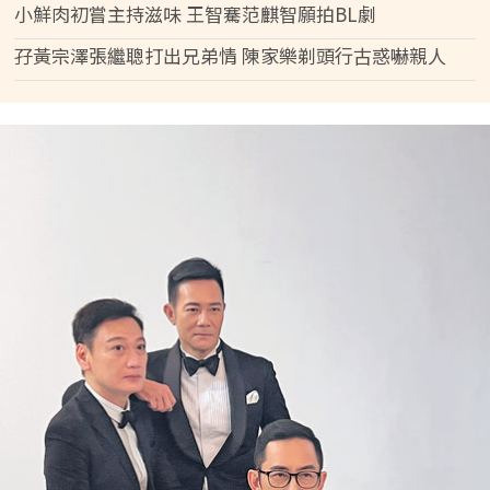
小鮮肉初嘗主持滋味 王智騫范麒智願拍BL劇
孖黃宗澤張繼聰打出兄弟情 陳家樂剃頭行古惑嚇親人