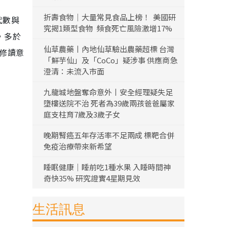
折壽食物｜大量常見食品上榜！ 美國研
代數與
究揭1類型食物 頻食死亡風險激增17%
，多於
仙草農藥丨內地仙草驗出農藥超標 台灣
令修讀意
「鮮芋仙」及「CoCo」疑涉事 供應商急
澄清：未流入市面
九龍城地盤奪命意外丨安全經理疑失足
墮樓送院不治 死者為39歲兩孩爸爸屬家
庭支柱育7歲及3歲子女
晚期腎癌五年存活率不足兩成 標靶合併
免疫治療帶來新希望
睡眠健康｜睡前吃1種水果 入睡時間神
奇快35% 研究證實4星期見效
生活訊息