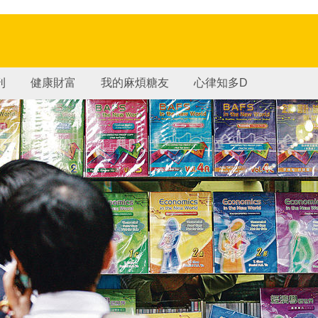
刊
健康財富
我的麻煩糖友
心律知多D