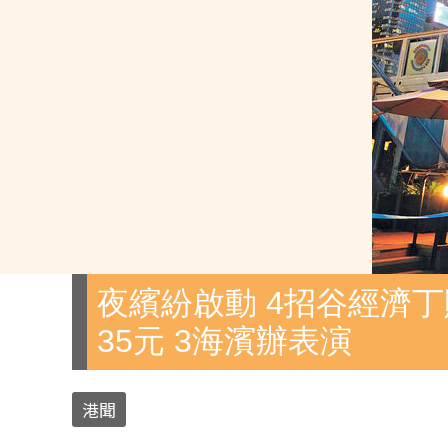
夜繽紛啟動 4招谷經濟丁
35元 3海濱辦表演
港聞