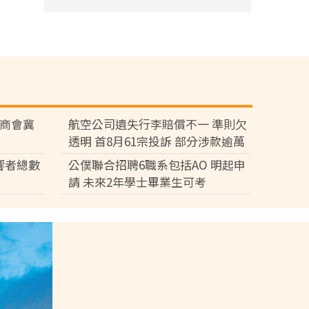
廠商會冀
航空公司遺失行李賠償不一 準則欠
透明 首8月61宗投訴 部分涉款逾萬
元
響者總數
公僕聯合招聘6職系包括AO 明起申
請 未來2年學士畢業生可考