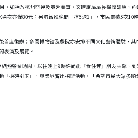
節目，如播放杭州亞運及英超賽事，文體旅局局長楊潤雄稱，約
AX場次亦僅80元；另港鐵推晚間「搭5送1」，市民累積5次10
後首度復辦；多間博物館及戲院亦安排不同文化藝術體驗，其
晚間表演及展覽。
戶縮短營業時間，以往晚上9時許尚能「食住等」朋友共聚，到
動「拋磚引玉」，與業界齊出招辦活動，「希望市民大眾多啲