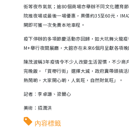
街等夜市氣氛；逾80個商場亦舉辦不同文化體育
院推夜場或最後一場優惠，票價約35至60元，IM
閘即可獲一次免費本地車程。
疫下停辦的多項節慶活動亦回歸，如大坑舞火龍疫
M+舉行夜間展廳，大館亦在未來6個月呈獻各項
陳茂波稱3年疫情令不少人改變生活習慣，不少商
完晚飯，「買嘢行街」選擇大減，政府冀帶頭搞活
熱鬧啲，大家開心啲，人氣旺，自然財氣旺」。
記者︰李卓謙、梁薾心
美術：招潤洪
內容標籤