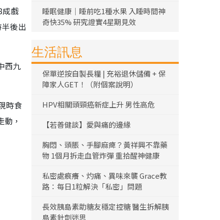
8成戲
睡眠健康｜睡前吃1種水果 入睡時間神
奇快35% 研究證實4星期見效
時半後出
生活訊息
中西九
保單逆按自製長糧 | 充裕退休儲備 + 保
障家人GET！（附個案說明）
現時食
HPV相關頭頸癌新症上升 男性高危
走動，
【若善健談】愛與痛的邊緣
胸悶、頭脹、手腳麻痺？黃祥興不靠藥
物 1個月拆走血管炸彈 重拾醒神健康
私密處痕癢、灼痛、異味來襲 Grace教
路：每日1粒解決「私密」問題
長效胰島素助糖友穩定控糖 醫生拆解胰
島素針劑迷思