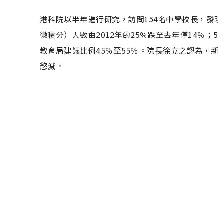
港科院以半年進行研究，訪問154名中學校長，
微積分）人數由2012年的25％跌至去年僅14％
教育局建議比例45％至55％。院長徐立之認為
慾減。