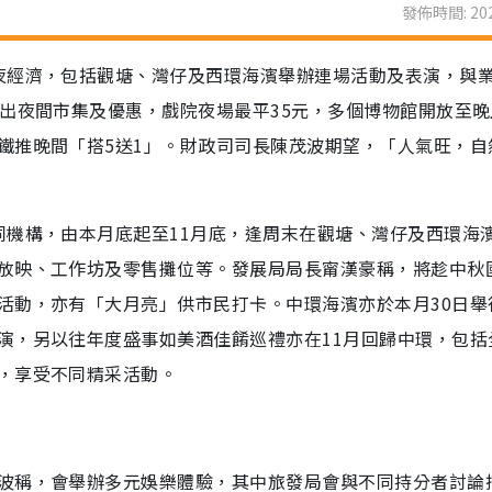
發佈時間: 202
夜經濟，包括觀塘、灣仔及西環海濱舉辦連場活動及表演，與
出夜間市集及優惠，戲院夜場最平35元，多個博物館開放至晚
鐵推晚間「搭5送1」。財政司司長陳茂波期望，「人氣旺，自
同機構，由本月底起至11月底，逢周末在觀塘、灣仔及西環海
放映、工作坊及零售攤位等。發展局局長甯漢豪稱，將趁中秋
活動，亦有「大月亮」供市民打卡。中環海濱亦於本月30日舉
演，另以往年度盛事如美酒佳餚巡禮亦在11月回歸中環，包括
，享受不同精采活動。
波稱，會舉辦多元娛樂體驗，其中旅發局會與不同持分者討論