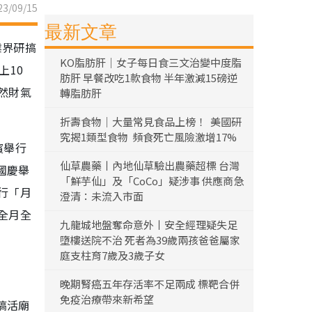
3/09/15
最新文章
業界研搞
KO脂肪肝｜女子每日食三文治變中度脂
上10
肪肝 早餐改吃1款食物 半年激減15磅逆
然財氣
轉脂肪肝
折壽食物｜大量常見食品上榜！ 美國研
究揭1類型食物 頻食死亡風險激增17%
濱舉行
仙草農藥丨內地仙草驗出農藥超標 台灣
國慶舉
「鮮芋仙」及「CoCo」疑涉事 供應商急
行「月
澄清：未流入市面
全月全
九龍城地盤奪命意外丨安全經理疑失足
墮樓送院不治 死者為39歲兩孩爸爸屬家
庭支柱育7歲及3歲子女
晚期腎癌五年存活率不足兩成 標靶合併
免疫治療帶來新希望
搞活廟