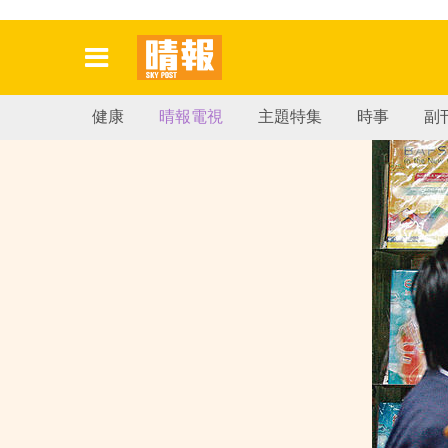
健康
晴報電視
主題特集
時事
副