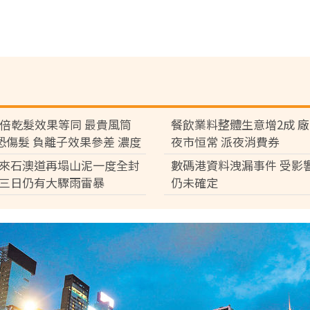
7倍乾髮效果等同 最貴風筒
餐飲業料整體生意增2成 
°C恐傷髮 負離子效果參差 濃度
夜市恒常 派夜消費券
倍
來石澳道再塌山泥一度全封
數碼港資料洩漏事件 受影
三日仍有大驟雨雷暴
仍未確定