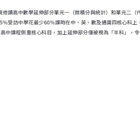
發現修讀高中數學延伸部分單元一（微積分與統計）和單元二（
；55％受訪中學花最少60％課時在中、英、數及通識四核心科上
，新高中課程側重核心科目，加上延伸部分僅被視為「半科」，