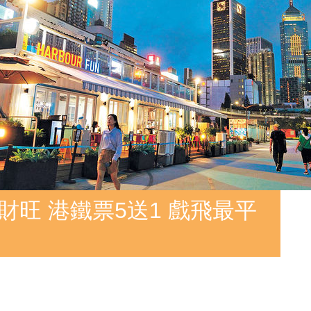
財旺 港鐵票5送1 戲飛最平