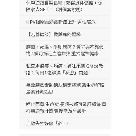
保單逆按自製長糧 | 充裕退休儲備 + 保
障家人GET！（附個案說明）
HPV相關頭頸癌新症上升 男性高危
【若善健談】愛與痛的邊緣
胸悶、頭脹、手腳麻痺？黃祥興不靠藥
物 1個月拆走血管炸彈 重拾醒神健康
私密處痕癢、灼痛、異味來襲 Grace教
路：每日1粒解決「私密」問題
長效胰島素助糖友穩定控糖 醫生拆解胰
島素針劑迷思
唔止面黃 生痘痘 長期攰都可能肝損傷 黃
祥興逆轉肝機能 慶幸及早護肝
血糖失控好傷「心」!