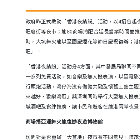
政府昨正式啟動「香港夜繽紛」活動，以4招谷起
旺廟街等夜市；逾80商場將配合延長營業時間並推
時，大坑舞火龍以至國慶煙花等節日慶祝復辦；港
旺」。
「香港夜繽紛」活動分4方面，其中發展局聯同不
一系列免費活動，如音樂及無人機表演，以至電影
行頭炮活動，灣仔海濱有傷健共融及懷舊工藝主題
來越好，歡樂灣區」與深圳同時舉行大型無人機表
城酒吧及食肆推廣，讓市民和遊客在維港兩岸夜景
商場播亞運舞火龍復辦夜遊博物館
坊間對是否重辦「大笪地」夜市有不同意見，陳茂