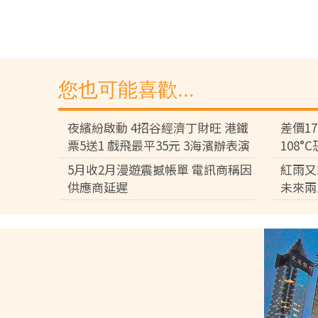
您也可能喜歡...
夜繽紛啟動 4招谷經濟丁財旺 港鐵
差價1
票5送1 戲飛最平35元 3海濱辦表演
108
差逾百
5月收2月漫遊震撼帳單 電訊商稱因
紅雨又
供應商延遲
未來兩