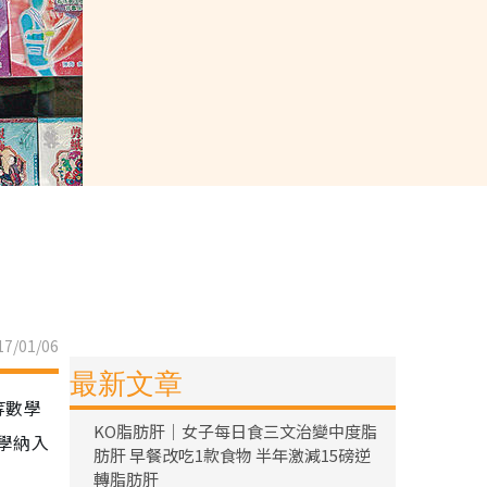
7/01/06
最新文章
等數學
KO脂肪肝｜女子每日食三文治變中度脂
學納入
肪肝 早餐改吃1款食物 半年激減15磅逆
轉脂肪肝