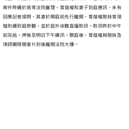
案件昨續於高等法院審理，曾蔭權和妻子到庭應訊，未有
回應記者提問，其妻於開庭前先行離開，曾蔭權胞妹曾璟
璇則續到庭旁聽，並於庭外收聽直播聆訊。聆訊昨於中午
前完結，押後至明日下午續訊。散庭後，曾蔭權與胞妹及
律師團隊開會片刻後離開法院大樓。