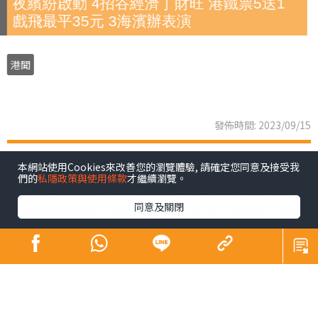
夜繽紛啟動 4招谷經濟丁財旺 港鐵票5送1
戲飛最平35元 3海濱辦表演
港聞
發佈時間: 2023/09/15
政府昨正式啟動「香港夜繽紛」活動，以4招谷起夜經濟，
本網站使用Cookies來改善您的瀏覽體驗, 請確定您同意及接受我
們的
私隱政策與使用條款
才繼續瀏覽。
包括觀塘、灣仔及西環海濱舉辦連場活動及表演，與業界
同意及關閉
研搞旺廟街等夜市；逾80商場將配合延長營業時間並推出
夜間市集及優惠，戲院夜場最平35元，多個博物館開放至
晚上10時，大坑舞火龍以至國慶煙花等節日慶祝復辦；港
鐵推晚間「搭5送1」。財政司司長陳茂波期望，「人氣
旺，自然財氣旺」。