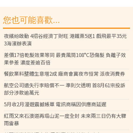
您也可能喜歡...
夜繽紛啟動 4招谷經濟丁財旺 港鐵票5送1 戲飛最平35元
3海濱辦表演
差價17倍乾髮效果等同 最貴風筒108°C恐傷髮 負離子效
果參差 濃度差逾百倍
餐飲業料整體生意增2成 廠商會冀夜市恒常 派夜消費券
航空公司遺失行李賠償不一 準則欠透明 首8月61宗投訴
部分涉款逾萬元
5月收2月漫遊震撼帳單 電訊商稱因供應商延遲
紅雨又來石澳道再塌山泥一度全封 未來兩三日仍有大驟
雨雷暴