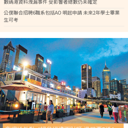
數碼港資料洩漏事件 受影響者總數仍未確定
公僕聯合招聘6職系包括AO 明起申請 未來2年學士畢業
生可考