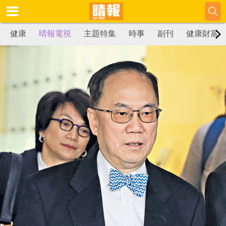
健康
晴報電視
主題特集
時事
副刊
健康財富