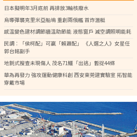
日本擬明年3月底前 再排放3輪核廢水
烏導彈襲克里米亞船塢 重創兩俄艦 首炸潛艇
感溫變色建材調節牆溫助節能 液態窗戶 減空調照明能耗
民調︰「侯柯配」可贏「賴蕭配」 《人選之人》女星任
郭台銘副手
地氈式搜查未現傷人 茂名71鱷「出逃」暫捉44條
華為再發力 強攻運動健康科創 西安東莞建實驗室 拓智能
穿戴市場