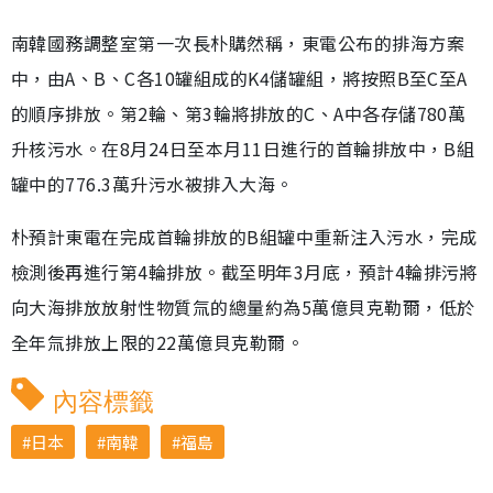
南韓國務調整室第一次長朴購然稱，東電公布的排海方案
中，由A、B、C各10罐組成的K4儲罐組，將按照B至C至A
的順序排放。第2輪、第3輪將排放的C、A中各存儲780萬
升核污水。在8月24日至本月11日進行的首輪排放中，B組
罐中的776.3萬升污水被排入大海。
朴預計東電在完成首輪排放的B組罐中重新注入污水，完成
檢測後再進行第4輪排放。截至明年3月底，預計4輪排污將
向大海排放放射性物質氚的總量約為5萬億貝克勒爾，低於
全年氚排放上限的22萬億貝克勒爾。
內容標籤
日本
南韓
福島