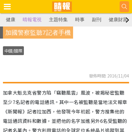
健康
晴報電視
主題特集
時事
副刊
健康財富
加國警察監聽7記者手機
中國/國際
發佈時間: 2016/11/04
加拿大魁北克省警方陷「竊聽風雲」風波，被揭秘密監聽
至少7名記者的電話通訊。其中一名被監聽是當地法文報章
《新聞報》記者拉加西，他發現今年初起，警方搜集他的
電話通訊資料和數據，並把他的名字加進另外6名受監聽的
記者名單內。警方利用電話的全球定位系統晶片追蹤到其