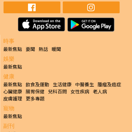
時事
最新焦點
要聞
熱話
暖聞
娛樂
最新焦點
健康
最新焦點
飲食及運動
生活健康
中醫養生
腫瘤及癌症
心臟健康
腸胃保健
兒科百問
女性疾病
老人病
皮膚護理
更多專題
寵物
最新焦點
副刊