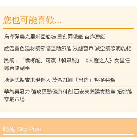
您也可能喜歡...
烏導彈襲克里米亞船塢 重創兩俄艦 首炸潛艇
感溫變色建材調節牆溫助節能 液態窗戶 減空調照明能耗
民調︰「侯柯配」可贏「賴蕭配」 《人選之人》女星任
郭台銘副手
地氈式搜查未現傷人 茂名71鱷「出逃」暫捉44條
華為再發力 強攻運動健康科創 西安東莞建實驗室 拓智能
穿戴市場
晴報 Sky Post