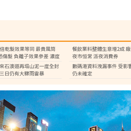
7倍乾髮效果等同 最貴風筒
餐飲業料整體生意增2成 
°C恐傷髮 負離子效果參差 濃度
夜市恒常 派夜消費券
倍
來石澳道再塌山泥一度全封
數碼港資料洩漏事件 受影
三日仍有大驟雨雷暴
仍未確定