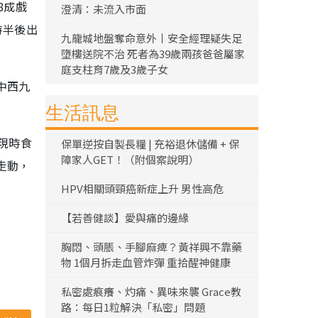
8成戲
澄清：未流入市面
時半後出
九龍城地盤奪命意外丨安全經理疑失足
墮樓送院不治 死者為39歲兩孩爸爸屬家
庭支柱育7歲及3歲子女
中西九
生活訊息
現時食
保單逆按自製長糧 | 充裕退休儲備 + 保
障家人GET！（附個案說明）
走動，
HPV相關頭頸癌新症上升 男性高危
【若善健談】愛與痛的邊緣
胸悶、頭脹、手腳麻痺？黃祥興不靠藥
物 1個月拆走血管炸彈 重拾醒神健康
私密處痕癢、灼痛、異味來襲 Grace教
路：每日1粒解決「私密」問題