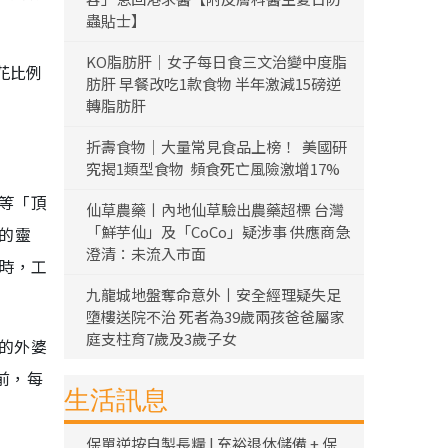
蟲貼士】
KO脂肪肝｜女子每日食三文治變中度脂
花比例
肪肝 早餐改吃1款食物 半年激減15磅逆
轉脂肪肝
折壽食物｜大量常見食品上榜！ 美國研
究揭1類型食物 頻食死亡風險激增17%
胛等「頂
仙草農藥丨內地仙草驗出農藥超標 台灣
「鮮芋仙」及「CoCo」疑涉事 供應商急
的靈
澄清：未流入市面
小時，工
九龍城地盤奪命意外丨安全經理疑失足
墮樓送院不治 死者為39歲兩孩爸爸屬家
庭支柱育7歲及3歲子女
夫的外婆
前，每
生活訊息
保單逆按自製長糧 | 充裕退休儲備 + 保