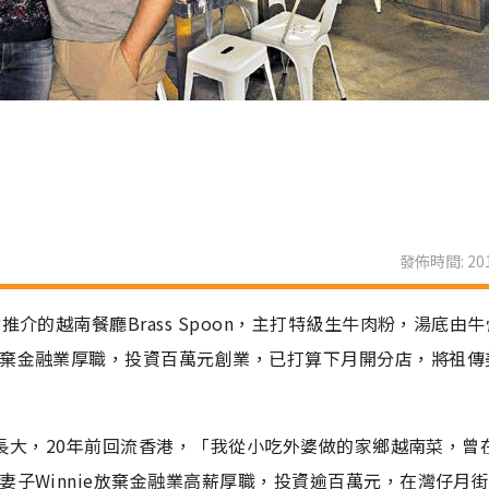
發佈時間: 201
介的越南餐廳Brass Spoon，主打特級生牛肉粉，湯底由
放棄金融業厚職，投資百萬元創業，已打算下月開分店，將祖傳
生及長大，20年前回流香港，「我從小吃外婆做的家鄉越南菜，曾
妻子Winnie放棄金融業高薪厚職，投資逾百萬元，在灣仔月