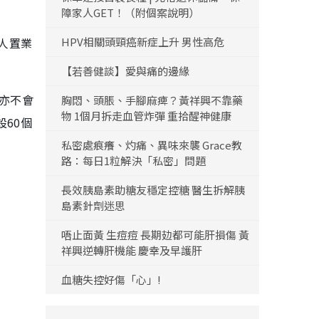
障家人GET！（附個案說明）
華人置業
HPV相關頭頸癌新症上升 男性高危
【若善健談】愛與痛的邊緣
租亦不會
胸悶、頭脹、手腳麻痺？黃祥興不靠藥
物 1個月拆走血管炸彈 重拾醒神健康
60個
私密處痕癢、灼痛、異味來襲 Grace教
路：每日1粒解決「私密」問題
長效胰島素助糖友穩定控糖 醫生拆解胰
島素針劑迷思
唔止面黃 生痘痘 長期攰都可能肝損傷 黃
祥興逆轉肝機能 慶幸及早護肝
血糖失控好傷「心」!