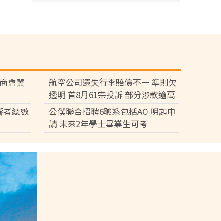
廠商會冀
航空公司遺失行李賠償不一 準則欠
透明 首8月61宗投訴 部分涉款逾萬
元
響者總數
公僕聯合招聘6職系包括AO 明起申
請 未來2年學士畢業生可考