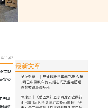
6/11/02
最新文章
牛骨熬製
黎彼得離世｜黎彼得離世享年76歲 今年
美食發
3月已中風臥床 好友鍾志光及盧宛茵透
露黎彼得最後時光
陳浚霆｜《愛回家》風少陳浚霆歐遊行
在法國
山出事 1原因全身爆紅疹極恐怖 險「毀
街開設新
容」急回港求醫【附皮膚科醫生夏日防