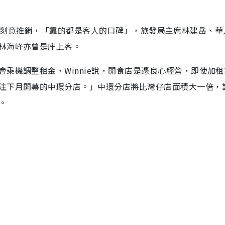
沒有賣廣告刻意推銷，「靠的都是客人的口碑」，旅發局主席林建岳、
林海峰亦曾是座上客。
乘機調整租金，Winnie說，開食店是憑良心經營，即使加
注下月開幕的中環分店。」中環分店將比灣仔店面積大一倍，設
。