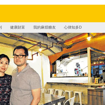
刊
健康財富
我的麻煩糖友
心律知多D