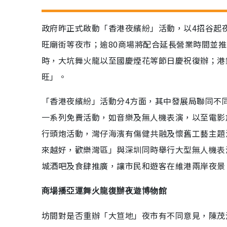
政府昨正式啟動「香港夜繽紛」活動，以4招谷起
旺廟街等夜市；逾80商場將配合延長營業時間並推
時，大坑舞火龍以至國慶煙花等節日慶祝復辦；港
旺」。
「香港夜繽紛」活動分4方面，其中發展局聯同不
一系列免費活動，如音樂及無人機表演，以至電影
行頭炮活動，灣仔海濱有傷健共融及懷舊工藝主題
來越好，歡樂灣區」與深圳同時舉行大型無人機表
城酒吧及食肆推廣，讓市民和遊客在維港兩岸夜景
商場播亞運舞火龍復辦夜遊博物館
坊間對是否重辦「大笪地」夜市有不同意見，陳茂