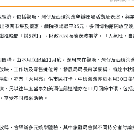
夜經濟，包括觀塘、灣仔及西環海濱舉辦連場活動及表演，與
出夜間市集及優惠，戲院夜場最平35元，多個博物館開放至晚
鐵推晚間「搭5送1」。財政司司長陳茂波期望，「人氣旺，自
同機構，由本月底起至11月底，逢周末在觀塘、灣仔及西環海
放映、工作坊及零售攤位等。發展局局長甯漢豪稱，將趁中秋
活動，亦有「大月亮」供市民打卡。中環海濱亦於本月30日舉
演，另以往年度盛事如美酒佳餚巡禮亦在11月回歸中環，包括
，享受不同精采活動。
波稱，會舉辦多元娛樂體驗，其中旅發局會與不同持分者討論