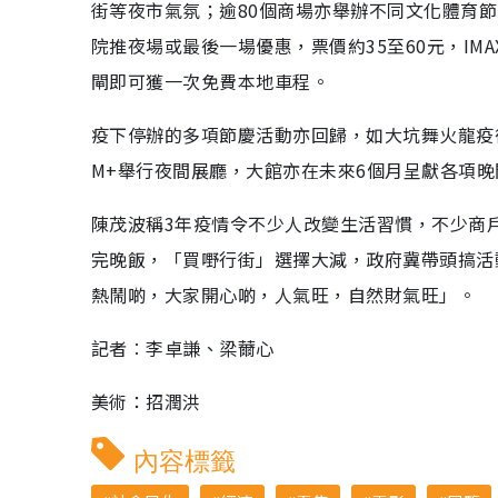
街等夜市氣氛；逾80個商場亦舉辦不同文化體育
院推夜場或最後一場優惠，票價約35至60元，IM
閘即可獲一次免費本地車程。
疫下停辦的多項節慶活動亦回歸，如大坑舞火龍疫
M+舉行夜間展廳，大館亦在未來6個月呈獻各項
陳茂波稱3年疫情令不少人改變生活習慣，不少商
完晚飯，「買嘢行街」選擇大減，政府冀帶頭搞活
熱鬧啲，大家開心啲，人氣旺，自然財氣旺」。
記者︰李卓謙、梁薾心
美術：招潤洪
內容標籤