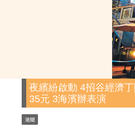
夜繽紛啟動 4招谷經濟丁
35元 3海濱辦表演
港聞