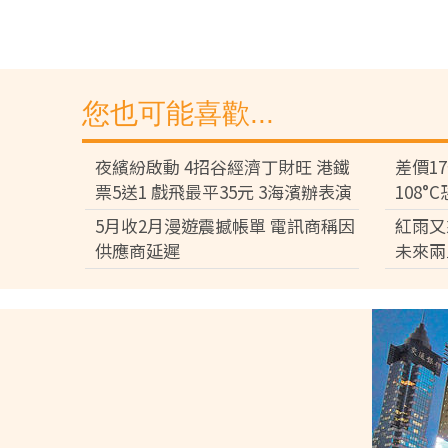
您也可能喜歡...
夜繽紛啟動 4招谷經濟丁財旺 港鐵
差價1
票5送1 戲飛最平35元 3海濱辦表演
108
差逾百
5月收2月漫遊震撼帳單 電訊商稱因
紅雨又
供應商延遲
未來兩