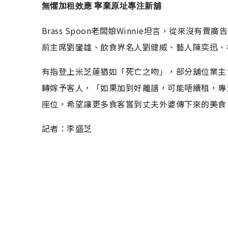
無懼加租效應 寧棄原址專注新舖
Brass Spoon老闆娘Winnie坦言，從來
前主席劉鑾雄、飲食界名人劉健威、藝人陳奕迅、
有指登上米芝蓮猶如「死亡之吻」，部分舖位業主會
轉嫁予客人，「如果加到好離譜，可能唔續租，專
座位，希望讓更多食客嘗到丈夫外婆傳下來的美食
記者：李盛芝