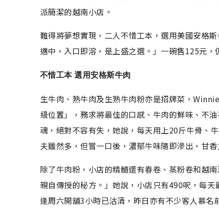
派簡潔的越南小店。
難得將夢想實現，二人不惜工本，選用美國安格斯
適中，入口即溶，是上盛之選。」一碗售125元，
不惜工本 選用安格斯牛肉
生牛肉、熟牛肉及生熟牛肉粉亦是招牌菜，Winn
級位置」，務求將最佳的口感、牛肉的鮮味、不油
魂，絕對不容有失，她說，每天用上20斤牛骨、
夫雖然多，但嘗一口後，濃郁牛味隨即滲出，甘香
除了牛肉粉，小店的精髓還有春卷、蒸粉卷和越南清
親自傳授的秘方。」她說，小店只有490呎，每天
逢周六開舖3小時已沽清，昨日亦有不少客人慕名