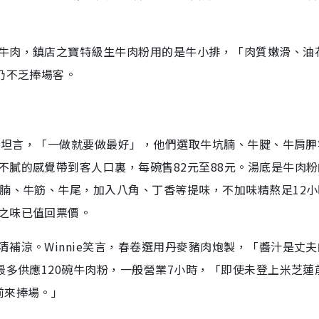
牛肉，鎮店之寶特級生牛肉粉用的是牛小排，「肉質嫩滑、油
仍不乏捧場客。
ie坦言，「一做就要做最好」，他們選取牛坑腩、牛腱、牛肩
不膩的感覺帶到客人口裏，每碗售82元至88元。湯底是牛肉粉
牛腩、牛筋、牛尾，加入八角、丁香等提味，不加味精熬足12
之味已值回票價。
補涼。Winnie笑言，春卷選用丹麥豬肉炮製，「醬汁是丈
最多供應120碗牛肉粉，一般營業7小時，「即使未登上米芝蓮
前來捧場。」