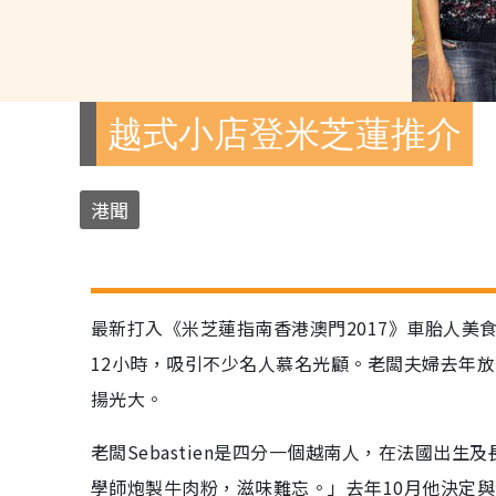
越式小店登米芝蓮推介
港聞
最新打入《米芝蓮指南香港澳門2017》車胎人美食推
12小時，吸引不少名人慕名光顧。老闆夫婦去年
揚光大。
老闆Sebastien是四分一個越南人，在法國出
學師炮製牛肉粉，滋味難忘。」去年10月他決定與