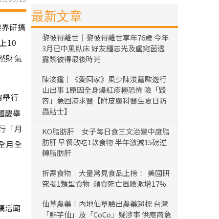
最新文章
業界研搞
黎彼得離世｜黎彼得離世享年76歲 今年
上10
3月已中風臥床 好友鍾志光及盧宛茵透
然財氣
露黎彼得最後時光
陳浚霆｜《愛回家》風少陳浚霆歐遊行
山出事 1原因全身爆紅疹極恐怖 險「毀
濱舉行
容」急回港求醫【附皮膚科醫生夏日防
蟲貼士】
國慶舉
行「月
KO脂肪肝｜女子每日食三文治變中度脂
肪肝 早餐改吃1款食物 半年激減15磅逆
全月全
轉脂肪肝
折壽食物｜大量常見食品上榜！ 美國研
究揭1類型食物 頻食死亡風險激增17%
仙草農藥丨內地仙草驗出農藥超標 台灣
搞活廟
「鮮芋仙」及「CoCo」疑涉事 供應商急