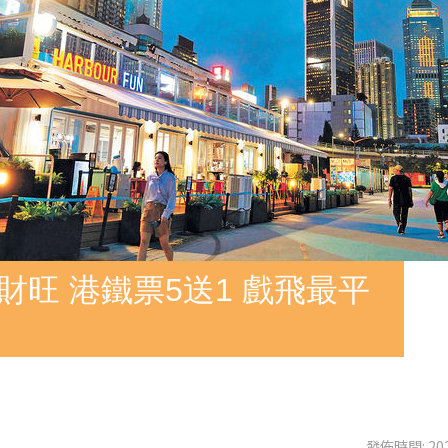
財旺 港鐵票5送1 戲飛最平
發佈時間: 202