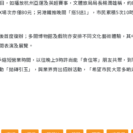
節目，如播放杭州亞運及英超賽事，文體旅局局長楊潤雄稱，約
AX場次亦僅80元；另港鐵推晚間「搭5送1」，市民累積5次10
後首度復辦；多間博物館及戲院亦安排不同文化藝術體驗，其
晚間表演及展覽。
戶縮短營業時間，以往晚上9時許尚能「食住等」朋友共聚，到
動「拋磚引玉」，與業界齊出招辦活動，「希望市民大眾多啲