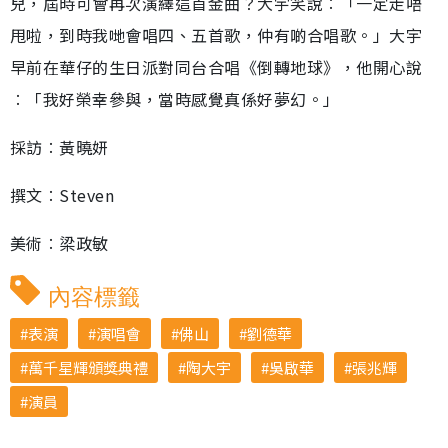
兒，屆時可會再次演繹這首金曲？大宇笑說︰「一定走唔
甩啦，到時我哋會唱四、五首歌，仲有啲合唱歌。」大宇
早前在華仔的生日派對同台合唱《倒轉地球》，他開心說
︰「我好榮幸參與，當時感覺真係好夢幻。」
採訪︰黃曉妍
撰文︰Steven
美術︰梁政敏
內容標籤
表演
演唱會
佛山
劉德華
萬千星輝頒獎典禮
陶大宇
吳啟華
張兆輝
演員