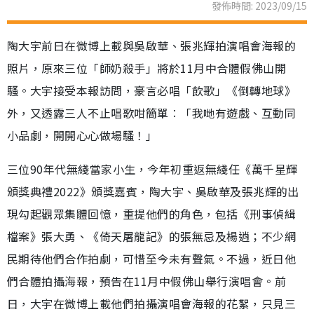
發佈時間: 2023/09/15
陶大宇前日在微博上載與吳啟華、張兆輝拍演唱會海報的
照片，原來三位「師奶殺手」將於11月中合體假佛山開
騷。大宇接受本報訪問，豪言必唱「飲歌」《倒轉地球》
外，又透露三人不止唱歌咁簡單︰「我哋有遊戲、互動同
小品劇，開開心心做場騷！」
三位90年代無綫當家小生，今年初重返無綫任《萬千星輝
頒獎典禮2022》頒獎嘉賓，陶大宇、吳啟華及張兆輝的出
現勾起觀眾集體回憶，重提他們的角色，包括《刑事偵緝
檔案》張大勇、《倚天屠龍記》的張無忌及楊逍；不少網
民期待他們合作拍劇，可惜至今未有聲氣。不過，近日他
們合體拍攝海報，預告在11月中假佛山舉行演唱會。前
日，大宇在微博上載他們拍攝演唱會海報的花絮，只見三