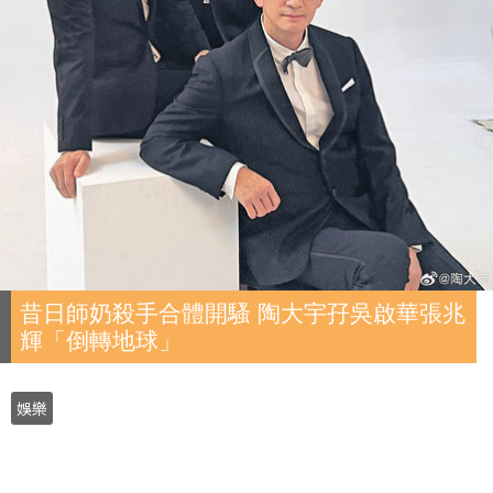
昔日師奶殺手合體開騷 陶大宇孖吳啟華張兆
輝「倒轉地球」
娛樂