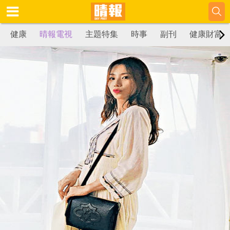
健康
晴報電視
主題特集
時事
副刊
健康財富