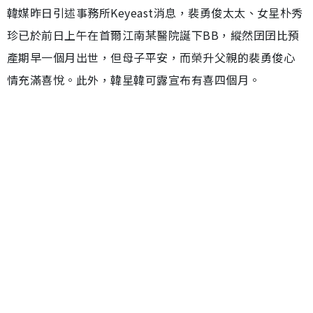
韓媒昨日引述事務所Keyeast消息，裴勇俊太太、女星朴秀
珍已於前日上午在首爾江南某醫院誕下BB，縱然囝囝比預
產期早一個月出世，但母子平安，而榮升父親的裴勇俊心
情充滿喜悅。此外，韓星韓可露宣布有喜四個月。