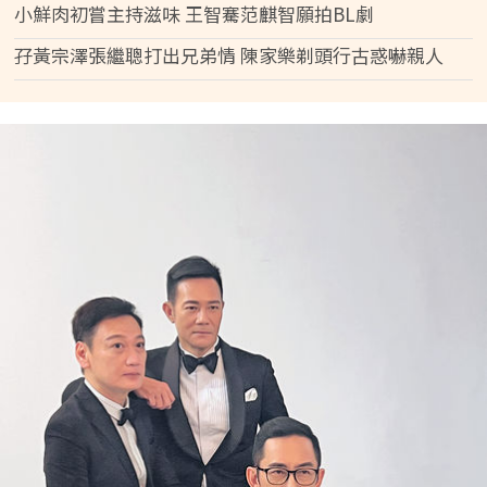
小鮮肉初嘗主持滋味 王智騫范麒智願拍BL劇
孖黃宗澤張繼聰打出兄弟情 陳家樂剃頭行古惑嚇親人