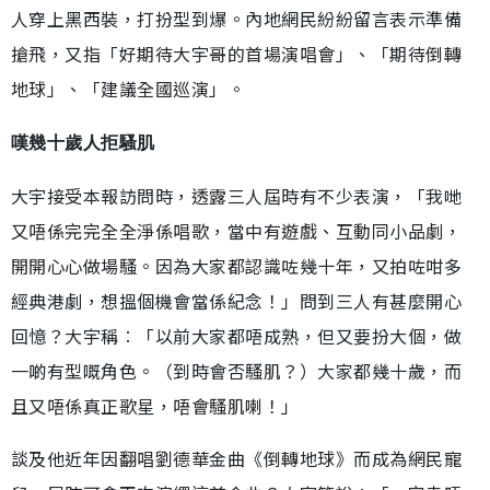
人穿上黑西裝，打扮型到爆。內地網民紛紛留言表示準備
搶飛，又指「好期待大宇哥的首場演唱會」、「期待倒轉
地球」、「建議全國巡演」。
嘆幾十歲人拒騷肌
大宇接受本報訪問時，透露三人屆時有不少表演，「我哋
又唔係完完全全淨係唱歌，當中有遊戲、互動同小品劇，
開開心心做場騷。因為大家都認識咗幾十年，又拍咗咁多
經典港劇，想搵個機會當係紀念！」問到三人有甚麼開心
回憶？大宇稱︰「以前大家都唔成熟，但又要扮大個，做
一啲有型嘅角色。（到時會否騷肌？）大家都幾十歲，而
且又唔係真正歌星，唔會騷肌喇！」
談及他近年因翻唱劉德華金曲《倒轉地球》而成為網民寵