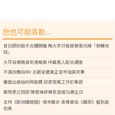
您也可能喜歡...
昔日師奶殺手合體開騷 陶大宇孖吳啟華張兆輝「倒轉地
球」
大牙自爆親身到港報案 呼籲黑人配合調查
不滿扮醜拍MV 呂爵安遭黃正宜岑珈其夾擊
獲邀出席紐約時裝周 邱彥筒寓工作於集郵
撇甩老公囝囝 陳慧琳排舞室度過51歲生日
主持《歐洲鐵騎遊》憶辛酸史 袁偉豪拍《鐵探》瘦到皮
包骨