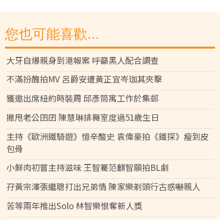
您也可能喜歡...
大牙自爆親身到港報案 呼籲黑人配合調查
不滿扮醜拍MV 呂爵安遭黃正宜岑珈其夾擊
獲邀出席紐約時裝周 邱彥筒寓工作於集郵
撇甩老公囝囝 陳慧琳排舞室度過51歲生日
主持《歐洲鐵騎遊》憶辛酸史 袁偉豪拍《鐵探》瘦到皮
包骨
小鮮肉初嘗主持滋味 王智騫范麒智願拍BL劇
孖黃宗澤張繼聰打出兄弟情 陳家樂剃頭行古惑嚇親人
苦等兩年推出Solo 林智樂恨奪新人獎