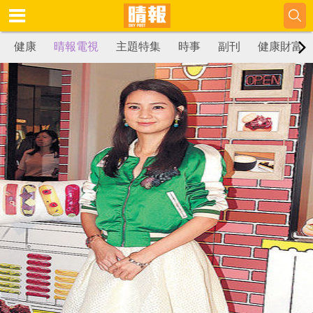
健康
晴報電視
主題特集
時事
副刊
健康財富