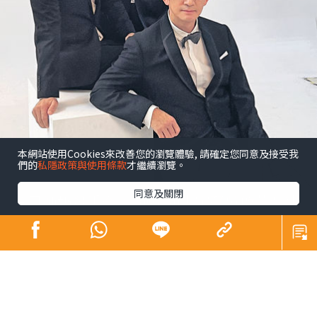
本網站使用Cookies來改善您的瀏覽體驗, 請確定您同意及接受我
們的
私隱政策與使用條款
才繼續瀏覽。
同意及關閉
昔日師奶殺手合體開騷 陶大宇孖吳啟華張兆
輝「倒轉地球」
娛樂