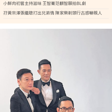
小鮮肉初嘗主持滋味 王智騫范麒智願拍BL劇
孖黃宗澤張繼聰打出兄弟情 陳家樂剃頭行古惑嚇親人