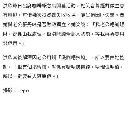
洪欣昨日出席咖啡概念店開幕活動，她笑言曾經對做生意
有興趣，可惜幾次投資都失敗收場，更試過因財失義。問
她與老公張丹峰是否財政獨立？她笑說：「我老公唔識理
財，都係由我處理，佢賺嘅錢全部入我袋，等我再畀零用
錢佢用。」
洪欣其後解釋因老公用錢「洗腳唔抹腳」，所以要由她控
制，「佢有個壞習慣，就係買嘢唔睇價錢，唔理值唔值，
所以一定要有人鞭策佢。」
攝影：Lego