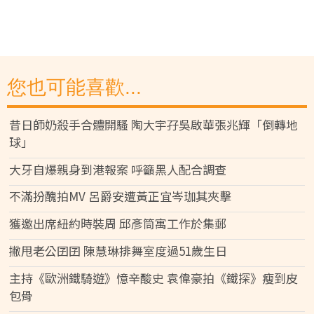
您也可能喜歡...
昔日師奶殺手合體開騷 陶大宇孖吳啟華張兆輝「倒轉地
球」
大牙自爆親身到港報案 呼籲黑人配合調查
不滿扮醜拍MV 呂爵安遭黃正宜岑珈其夾擊
獲邀出席紐約時裝周 邱彥筒寓工作於集郵
撇甩老公囝囝 陳慧琳排舞室度過51歲生日
主持《歐洲鐵騎遊》憶辛酸史 袁偉豪拍《鐵探》瘦到皮
包骨