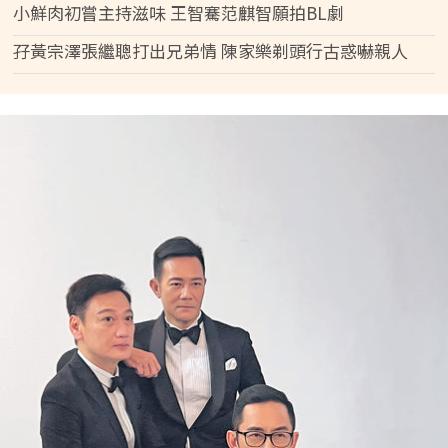
小鮮肉初嘗主持滋味 王智騫范麒智願拍BL劇
孖黃宗澤張繼聰打出兄弟情 陳家樂剃頭行古惑嚇親人