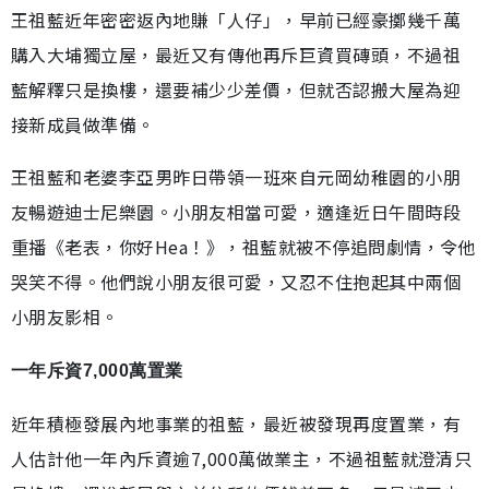
王祖藍近年密密返內地賺「人仔」，早前已經豪擲幾千萬
購入大埔獨立屋，最近又有傳他再斥巨資買磚頭，不過祖
藍解釋只是換樓，還要補少少差價，但就否認搬大屋為迎
接新成員做準備。
王祖藍和老婆李亞男昨日帶領一班來自元岡幼稚園的小朋
友暢遊迪士尼樂園。小朋友相當可愛，適逢近日午間時段
重播《老表，你好Hea！》，祖藍就被不停追問劇情，令他
哭笑不得。他們說小朋友很可愛，又忍不住抱起其中兩個
小朋友影相。
一年斥資7,000萬置業
近年積極發展內地事業的祖藍，最近被發現再度置業，有
人估計他一年內斥資逾7,000萬做業主，不過祖藍就澄清只