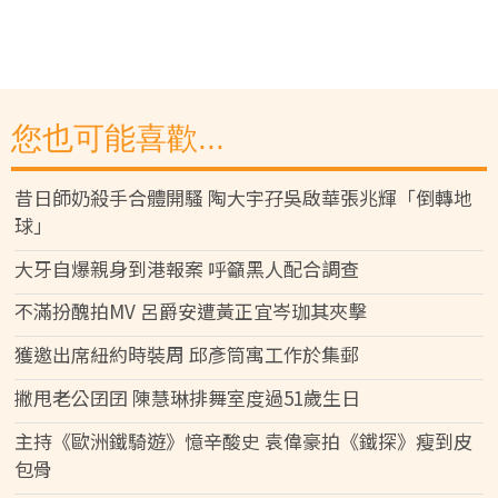
您也可能喜歡...
昔日師奶殺手合體開騷 陶大宇孖吳啟華張兆輝「倒轉地
球」
大牙自爆親身到港報案 呼籲黑人配合調查
不滿扮醜拍MV 呂爵安遭黃正宜岑珈其夾擊
獲邀出席紐約時裝周 邱彥筒寓工作於集郵
撇甩老公囝囝 陳慧琳排舞室度過51歲生日
主持《歐洲鐵騎遊》憶辛酸史 袁偉豪拍《鐵探》瘦到皮
包骨