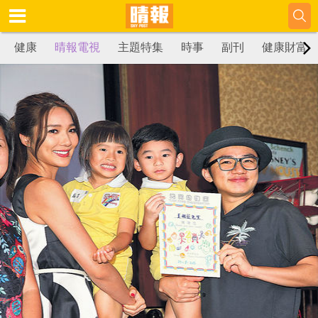
健康
晴報電視
主題特集
時事
副刊
健康財富