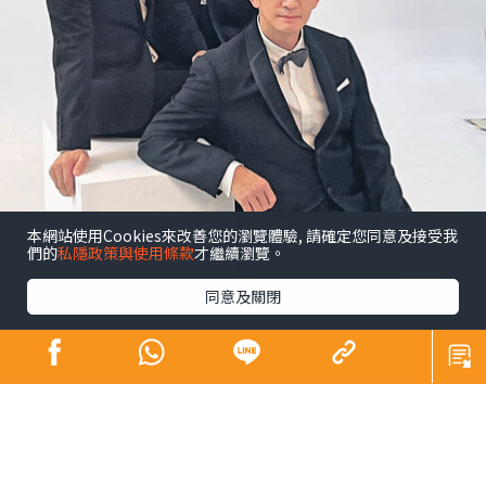
本網站使用Cookies來改善您的瀏覽體驗, 請確定您同意及接受我
們的
私隱政策與使用條款
才繼續瀏覽。
同意及關閉
昔日師奶殺手合體開騷 陶大宇孖吳啟華張兆
輝「倒轉地球」
娛樂