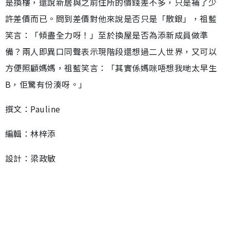
是換樓，還說新居與之前住所的價錢差不多，只是補了少
許差價而已。問到差價對他來說是否只是「散銀」，祖藍
笑言：「傾盡全力呀！」至於換屋是否為添新成員做準
備？兩人即異口同聲表示現階段還想過二人世界，又可以
方便照顧媽媽，祖藍笑言：「其實係媽咪唔想我哋太早生
B，佢驚有份湊呀。」
撰文：Pauline
編輯：林梓添
設計：梁政敏