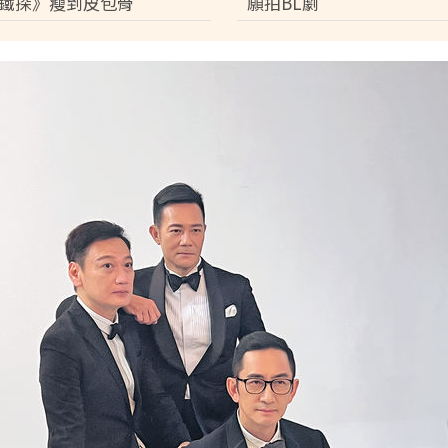
鐵探》瘦到皮包骨
願拍BL劇