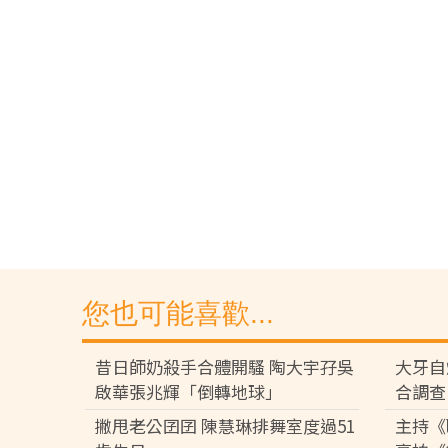
您也可能喜歡...
昔日師奶殺手合體開騷 陶大宇孖吳
大牙自
啟華張兆輝「倒轉地球」
合調查
撇甩老公囝囝 陳慧琳排舞室度過51
主持《