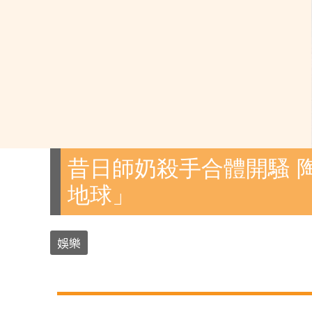
昔日師奶殺手合體開騷 
地球」
娛樂