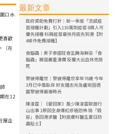
最新文章
B圍口水
政府資助免費打針｜新一季度「流感疫
苗接種計劃」引入130萬劑疫苗 8類人可
優先接種 科興疫苗最快月底先到港【附
更喜歡
4條件免費接種】
。（在
食腦蟲｜男子泰國狂食生醃海鮮染「食
腦蟲」腸道嚴重潰爛 反覆大出血休克險
死
黎彼得離世｜黎彼得離世享年76歲 今年
3月已中風臥床 好友鍾志光及盧宛茵透
名師
露黎彼得最後時光
期在12
陳浚霆｜《愛回家》風少陳浚霆歐遊行
山出事 1原因全身爆紅疹極恐怖 險「毀
容」急回港求醫【附皮膚科醫生夏日防
在屋企
蟲貼士】