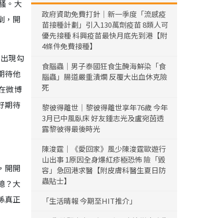
騷。大
政府資助免費打針｜新一季度「流感疫
劇，開
苗接種計劃」引入130萬劑疫苗 8類人可
優先接種 科興疫苗最快月底先到港【附
4條件免費接種】
的出現勾
食腦蟲｜男子泰國狂食生醃海鮮染「食
期待他
腦蟲」腸道嚴重潰爛 反覆大出血休克險
死
在微博
好期待
黎彼得離世｜黎彼得離世享年76歲 今年
3月已中風臥床 好友鍾志光及盧宛茵透
露黎彼得最後時光
陳浚霆｜《愛回家》風少陳浚霆歐遊行
山出事 1原因全身爆紅疹極恐怖 險「毀
，開開
容」急回港求醫【附皮膚科醫生夏日防
蟲貼士】
憶？大
係真正
「生活晴報 今期至HIT推介」