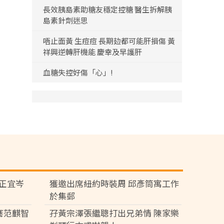
長效胰島素助糖友穩定控糖 醫生拆解胰
島素針劑迷思
唔止面黃 生痘痘 長期攰都可能肝損傷 黃
祥興逆轉肝機能 慶幸及早護肝
血糖失控好傷「心」!
黃正宜岑
獲邀出席紐約時裝周 邱彥筒寓工作
於集郵
騫范麒智
孖黃宗澤張繼聰打出兄弟情 陳家樂