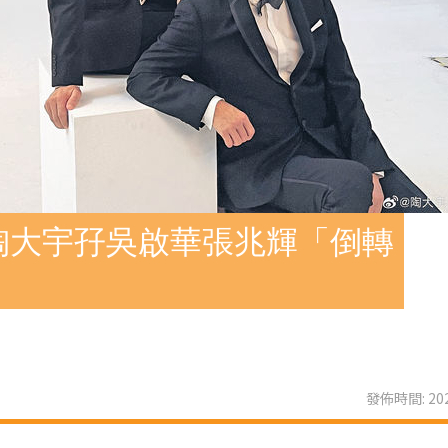
陶大宇孖吳啟華張兆輝「倒轉
發佈時間: 202