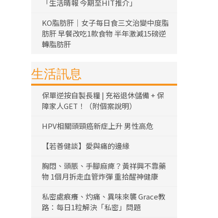
「生活晴報 今期至HIT推介」
KO脂肪肝｜女子每日食三文治變中度脂
肪肝 早餐改吃1款食物 半年激減15磅逆
轉脂肪肝
生活訊息
保單逆按自製長糧 | 充裕退休儲備 + 保
障家人GET！（附個案說明）
HPV相關頭頸癌新症上升 男性高危
【若善健談】愛與痛的邊緣
胸悶、頭脹、手腳麻痺？黃祥興不靠藥
物 1個月拆走血管炸彈 重拾醒神健康
私密處痕癢、灼痛、異味來襲 Grace教
路：每日1粒解決「私密」問題