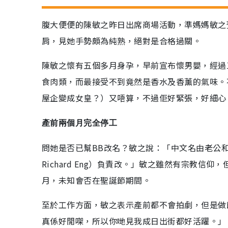
腹大便便的陳敏之昨日出席商場活動，準媽媽敏之
肩，見她手勢頗為純熟，絕對是合格過關。
陳敏之懷有五個多月身孕，早前宣布懷男嬰，經過
食肉類，而最接受不到竟然是香水及香薰的氣味。
屋企變成女皇？）又唔算，不過佢好緊張，好細心、
產前兩個月完全停工
問她是否已幫BB改名？敏之說：「中文名由老公
Richard Eng）負責改。」敏之雖然有宗教信
月，未知會否在聖誕節期間。
至於工作方面，敏之表示產前都不會拍劇，但是做
真係好閒㗎，所以你哋見我成日出街都好活躍。」