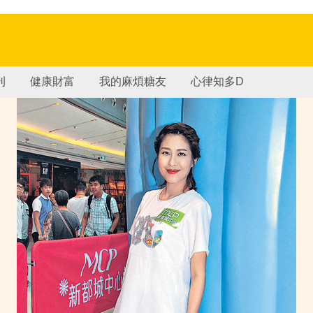
刊
健康財富
我的麻煩糖友
心律知多D