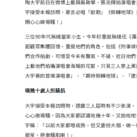
陶大宇前日在微博上載與吳啟華、張兆輝拍演唱會
宇接受本報訪問，豪言必唱「飲歌」《倒轉地球》
開心心做場騷！」
三位90年代無綫當家小生，今年初重返無綫任《萬
起觀眾集體回憶，重提他們的角色，包括《刑事偵
們合作拍劇，可惜至今未有聲氣。不過，近日他們
上載他們拍攝演唱會海報的花絮，只見三人穿上黑
大宇哥的首場演唱會」、「期待倒轉地球」、「建
嘆幾十歲人拒騷肌
大宇接受本報訪問時，透露三人屆時有不少表演，
心心做場騷。因為大家都認識咗幾十年，又拍咗咁
宇稱︰「以前大家都唔成熟，但又要扮大個，做一
歌星，唔會騷肌喇！」