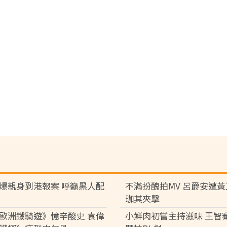
爆親身到港報案 呼籲黑人配
不滿扮醜拍MV 呂爵安遭
珈其夾擊
歐洲鐵騎遊》憶辛酸史 袁偉
小鮮肉初嘗主持滋味 王智