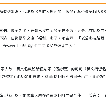
預習做媽咪，即場為《八時入席》的「禾仔」吳偉豪這個大B
三個月懷孕期後，身體已沒有太多孕婦不適，只是現在比以前
不過，自從懷孕之後「福利」多了，她表示：「老公多咗陪我
好sweet，但我估生完之後又會做番工人！」
和家人改，英文名就留給伍姑娘（伍詠薇）的哥哥（英文補習
仰，但亦聽從老爺奶奶的意願，為BB揀個特別的日子出世，BB預產
節目還可以，她預算大約在產前兩個月才完全停工，笑言：「