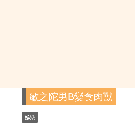
敏之陀男B變食肉獸
娛樂