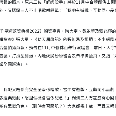
海報的照片，原來三位「師奶殺手」將於11月中合體假佛山開
外，又透露三人不止唱歌咁簡單︰「我哋有遊戲、互動同小品
千星輝頒獎典禮2022》頒獎嘉賓，陶大宇、吳啟華及張兆輝
緝檔案》張大勇、《倚天屠龍記》的張無忌及楊逍；不少網民
合體拍攝海報，預告在11月中假佛山舉行演唱會。前日，大宇
西裝，打扮型到爆。內地網民紛紛留言表示準備搶飛，又指「
議全國巡演」。
「我哋又唔係完完全全淨係唱歌，當中有遊戲、互動同小品劇
多經典港劇，想搵個機會當係紀念！」問到三人有甚麼開心回
啲有型嘅角色。（到時會否騷肌？）大家都幾十歲，而且又唔