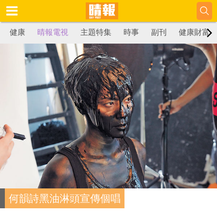
健康
晴報電視
主題特集
時事
副刊
健康財富
何韻詩黑油淋頭宣傳個唱