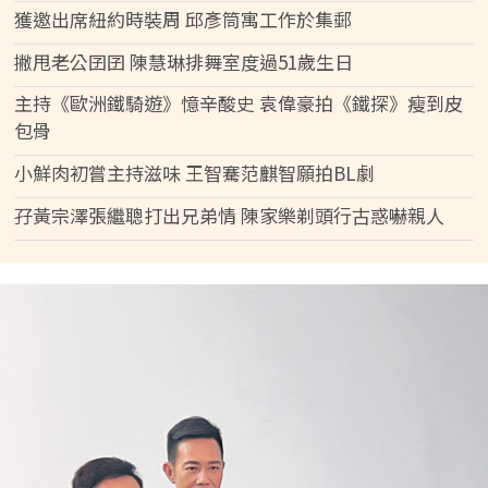
獲邀出席紐約時裝周 邱彥筒寓工作於集郵
撇甩老公囝囝 陳慧琳排舞室度過51歲生日
主持《歐洲鐵騎遊》憶辛酸史 袁偉豪拍《鐵探》瘦到皮
包骨
小鮮肉初嘗主持滋味 王智騫范麒智願拍BL劇
孖黃宗澤張繼聰打出兄弟情 陳家樂剃頭行古惑嚇親人