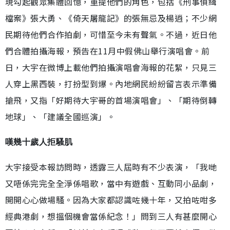
現勾起觀眾集體回憶，重提他們的角色，包括《刑事偵緝
檔案》張大勇、《倚天屠龍記》的張無忌及楊逍；不少網
民期待他們合作拍劇，可惜至今未有聲氣。不過，近日他
們合體拍攝海報，預告在11月中假佛山舉行演唱會。前
日，大宇在微博上載他們拍攝演唱會海報的花絮，只見三
人穿上黑西裝，打扮型到爆。內地網民紛紛留言表示準備
搶飛，又指「好期待大宇哥的首場演唱會」、「期待倒轉
地球」、「建議全國巡演」。
嘆幾十歲人拒騷肌
大宇接受本報訪問時，透露三人屆時有不少表演，「我哋
又唔係完完全全淨係唱歌，當中有遊戲、互動同小品劇，
開開心心做場騷。因為大家都認識咗幾十年，又拍咗咁多
經典港劇，想搵個機會當係紀念！」問到三人有甚麼開心