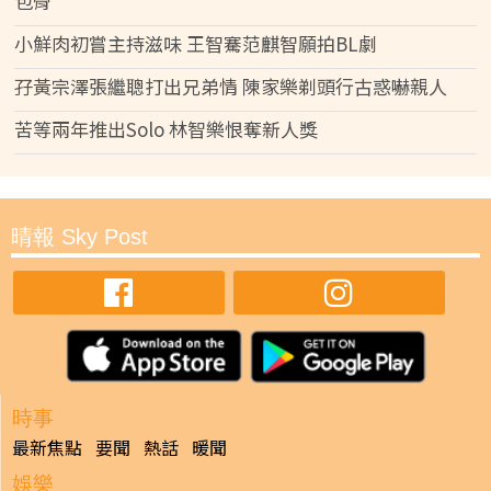
包骨
小鮮肉初嘗主持滋味 王智騫范麒智願拍BL劇
孖黃宗澤張繼聰打出兄弟情 陳家樂剃頭行古惑嚇親人
苦等兩年推出Solo 林智樂恨奪新人獎
晴報 Sky Post
時事
最新焦點
要聞
熱話
暖聞
娛樂