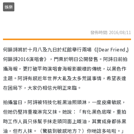
娛樂
發佈時間: 2016/08/11
何韻詩將於十月八及九日於紅館舉行兩場《{Dear Friend,}
何韻詩2016演唱會》，門票於明日公開發售。阿詩日前拍
攝海報，更打破平時演唱會海報影靚樣的傳統，以黑色作
主題。阿詩有感近年世界大亂及太多荒誕事情，希望表達
在困局下，大家仍相信光明正來臨。
拍攝當日，阿詩被特技化粧黑油照頭淋，一度皮膚敏感，
但她仍堅持重複淋完又抹。她說：「有化黑色底㗎，重拍
時工作人員只係幫手抹走頭同面上嘅油，其實成身都係黑
油，但冇人抹。（驚掂到敏感地方？）你哋諗多咗啦。」