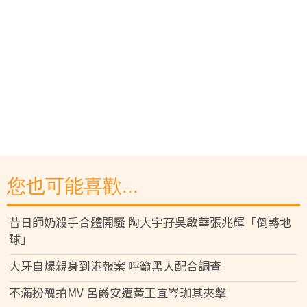
您也可能喜歡...
昔日師奶殺手合體開騷 陶大宇孖吳啟華張兆輝「倒轉地
球」
大牙自爆親身到港報案 呼籲黑人配合調查
不滿扮醜拍MV 呂爵安遭黃正宜岑珈其夾擊