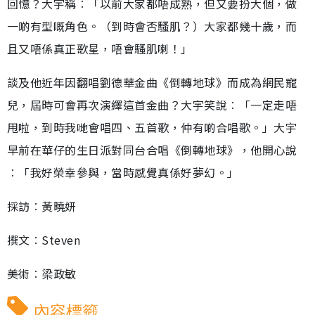
回憶？大宇稱︰「以前大家都唔成熟，但又要扮大個，做
一啲有型嘅角色。（到時會否騷肌？）大家都幾十歲，而
且又唔係真正歌星，唔會騷肌喇！」
談及他近年因翻唱劉德華金曲《倒轉地球》而成為網民寵
兒，屆時可會再次演繹這首金曲？大宇笑說︰「一定走唔
甩啦，到時我哋會唱四、五首歌，仲有啲合唱歌。」大宇
早前在華仔的生日派對同台合唱《倒轉地球》，他開心說
︰「我好榮幸參與，當時感覺真係好夢幻。」
採訪︰黃曉妍
撰文︰Steven
美術︰梁政敏
內容標籤