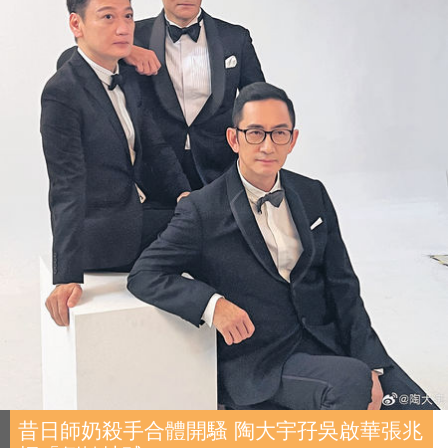
昔日師奶殺手合體開騷 陶大宇孖吳啟華張兆