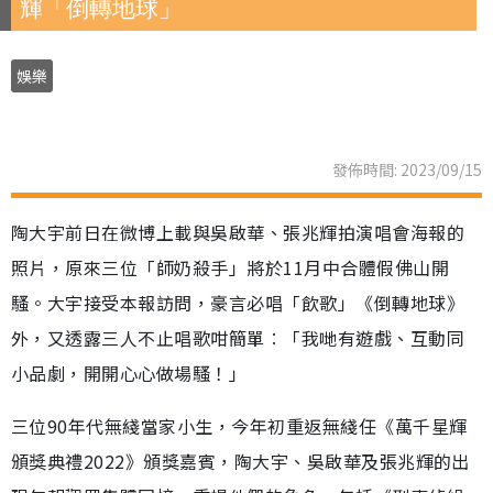
輝「倒轉地球」
娛樂
發佈時間: 2023/09/15
陶大宇前日在微博上載與吳啟華、張兆輝拍演唱會海報的
照片，原來三位「師奶殺手」將於11月中合體假佛山開
騷。大宇接受本報訪問，豪言必唱「飲歌」《倒轉地球》
外，又透露三人不止唱歌咁簡單︰「我哋有遊戲、互動同
小品劇，開開心心做場騷！」
三位90年代無綫當家小生，今年初重返無綫任《萬千星輝
頒獎典禮2022》頒獎嘉賓，陶大宇、吳啟華及張兆輝的出