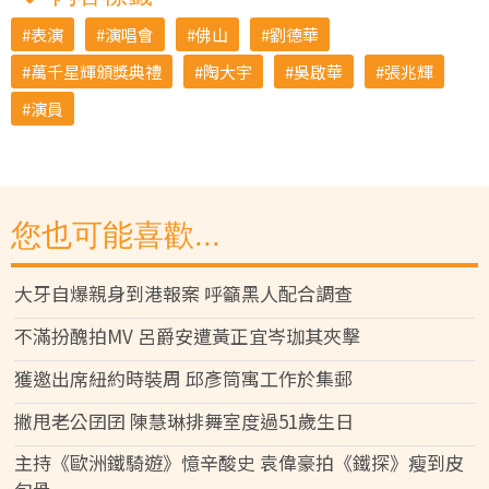
表演
演唱會
佛山
劉德華
萬千星輝頒獎典禮
陶大宇
吳啟華
張兆輝
演員
您也可能喜歡...
大牙自爆親身到港報案 呼籲黑人配合調查
不滿扮醜拍MV 呂爵安遭黃正宜岑珈其夾擊
獲邀出席紐約時裝周 邱彥筒寓工作於集郵
撇甩老公囝囝 陳慧琳排舞室度過51歲生日
主持《歐洲鐵騎遊》憶辛酸史 袁偉豪拍《鐵探》瘦到皮