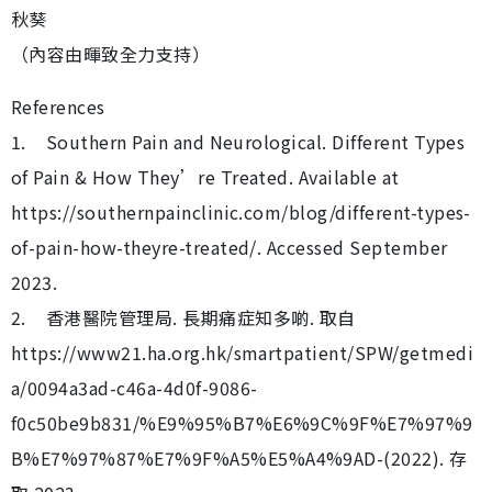
秋葵
（內容由暉致全力支持）
References
1. Southern Pain and Neurological. Different Types
of Pain & How They’re Treated. Available at
https://southernpainclinic.com/blog/different-types-
of-pain-how-theyre-treated/. Accessed September
2023.
2. 香港醫院管理局. 長期痛症知多啲. 取自
https://www21.ha.org.hk/smartpatient/SPW/getmedi
a/0094a3ad-c46a-4d0f-9086-
f0c50be9b831/%E9%95%B7%E6%9C%9F%E7%97%9
B%E7%97%87%E7%9F%A5%E5%A4%9AD-(2022). 存