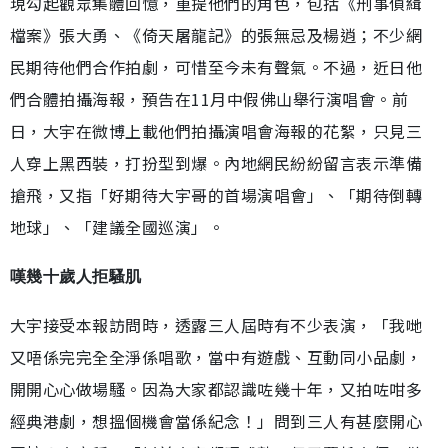
現勾起觀眾集體回憶，重提他們的角色，包括《刑事偵緝
檔案》張大勇、《倚天屠龍記》的張無忌及楊逍；不少網
民期待他們合作拍劇，可惜至今未有聲氣。不過，近日他
們合體拍攝海報，預告在11月中假佛山舉行演唱會。前
日，大宇在微博上載他們拍攝演唱會海報的花絮，只見三
人穿上黑西裝，打扮型到爆。內地網民紛紛留言表示準備
搶飛，又指「好期待大宇哥的首場演唱會」、「期待倒轉
地球」、「建議全國巡演」。
嘆幾十歲人拒騷肌
大宇接受本報訪問時，透露三人屆時有不少表演，「我哋
又唔係完完全全淨係唱歌，當中有遊戲、互動同小品劇，
開開心心做場騷。因為大家都認識咗幾十年，又拍咗咁多
經典港劇，想搵個機會當係紀念！」問到三人有甚麼開心