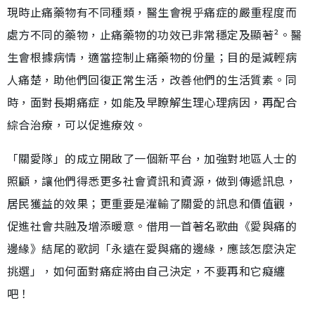
現時止痛藥物有不同種類，醫生會視乎痛症的嚴重程度而
處方不同的藥物，止痛藥物的功效已非常穩定及顯著²。醫
生會根據病情，適當控制止痛藥物的份量；目的是減輕病
人痛楚，助他們回復正常生活，改善他們的生活質素。同
時，面對長期痛症，如能及早瞭解生理心理病因，再配合
綜合治療，可以促進療效。
「關愛隊」的成立開啟了一個新平台，加強對地區人士的
照顧，讓他們得悉更多社會資訊和資源，做到傳遞訊息，
居民獲益的效果；更重要是灌輸了關愛的訊息和價值觀，
促進社會共融及增添暖意。借用一首著名歌曲《愛與痛的
邊緣》結尾的歌詞「永遠在愛與痛的邊緣，應該怎麼決定
挑選」，如何面對痛症將由自己決定，不要再和它癡纏
吧！