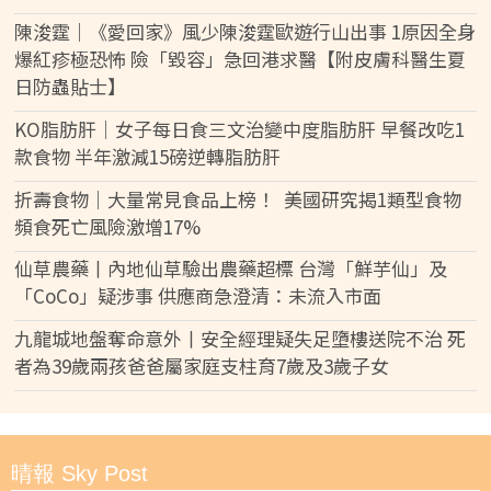
陳浚霆｜《愛回家》風少陳浚霆歐遊行山出事 1原因全身
爆紅疹極恐怖 險「毀容」急回港求醫【附皮膚科醫生夏
日防蟲貼士】
KO脂肪肝｜女子每日食三文治變中度脂肪肝 早餐改吃1
款食物 半年激減15磅逆轉脂肪肝
折壽食物｜大量常見食品上榜！ 美國研究揭1類型食物
頻食死亡風險激增17%
仙草農藥丨內地仙草驗出農藥超標 台灣「鮮芋仙」及
「CoCo」疑涉事 供應商急澄清：未流入市面
九龍城地盤奪命意外丨安全經理疑失足墮樓送院不治 死
者為39歲兩孩爸爸屬家庭支柱育7歲及3歲子女
晴報 Sky Post