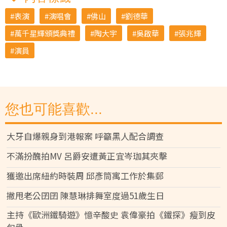
表演
演唱會
佛山
劉德華
萬千星輝頒獎典禮
陶大宇
吳啟華
張兆輝
演員
您也可能喜歡...
大牙自爆親身到港報案 呼籲黑人配合調查
不滿扮醜拍MV 呂爵安遭黃正宜岑珈其夾擊
獲邀出席紐約時裝周 邱彥筒寓工作於集郵
撇甩老公囝囝 陳慧琳排舞室度過51歲生日
主持《歐洲鐵騎遊》憶辛酸史 袁偉豪拍《鐵探》瘦到皮