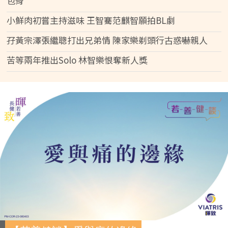
包骨
小鮮肉初嘗主持滋味 王智騫范麒智願拍BL劇
孖黃宗澤張繼聰打出兄弟情 陳家樂剃頭行古惑嚇親人
苦等兩年推出Solo 林智樂恨奪新人獎