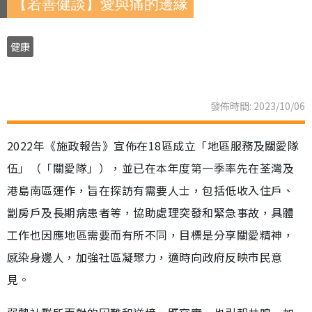
【若善健談】愛與痛的邊緣
健康
發佈時間: 2023/10/06
2022年《施政報告》宣佈在18區成立「地區服務及關愛隊
伍」（「關愛隊」），並已在本年度第一季率先在荃灣及
港島南區運作，旨在探訪有需要人士，包括低收入住戶、
劏房戶及長期病患者等，協助處理突發和緊急事故，具體
工作也因應地區需要而有所不同，目標是分享關愛精神，
感染身邊人，加強社區凝聚力，適時向政府反映市民意
見。