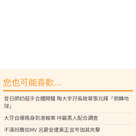
您也可能喜歡...
昔日師奶殺手合體開騷 陶大宇孖吳啟華張兆輝「倒轉地
球」
大牙自爆親身到港報案 呼籲黑人配合調查
不滿扮醜拍MV 呂爵安遭黃正宜岑珈其夾擊