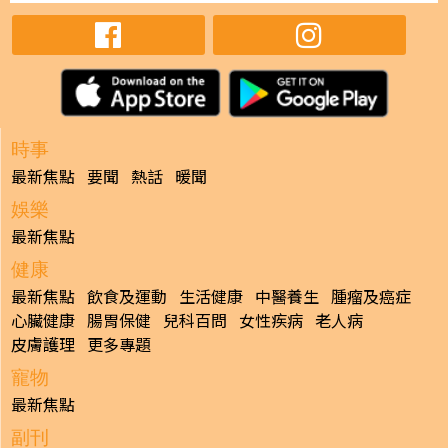
時事
最新焦點
要聞
熱話
暖聞
娛樂
最新焦點
健康
最新焦點
飲食及運動
生活健康
中醫養生
腫瘤及癌症
心臟健康
腸胃保健
兒科百問
女性疾病
老人病
皮膚護理
更多專題
寵物
最新焦點
副刊