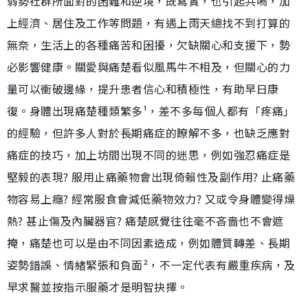
弱勢社群所面對的困難和逆境，既寫實，也引起共鳴，加
上經濟、居住及工作等問題，有遇上雨天總找不到打算的
無奈，生活上的各種痛苦和困擾，欠缺關心和支援下，勢
必影響健康。關愛與痛楚看似風馬牛不相及，但關心的力
量可以衝破邊緣，提升患者信心和積極性，有助早日康
復。身體出現痛楚種類繁多¹，差不多每個人都有「疼痛」
的經驗，但許多人對於長期痛症的瞭解不多，也缺乏應對
痛症的技巧，加上坊間出現不同的迷思，例如強忍痛症是
堅毅的表現? 服用止痛藥物會出現倚賴性及副作用? 止痛藥
物容易上癮? 經常服食會減低藥物效力? 又或令身體變得燥
熱? 甚止傷及內臟器官? 痛楚感覺往往毫不吝嗇也不會遮
掩，痛楚也可以是由不同因素造成，例如體質轉差、長期
姿勢錯誤、情緒緊張和負面²，不一定代表有嚴重疾病，及
早求醫並按指示服藥才是明智抉擇。