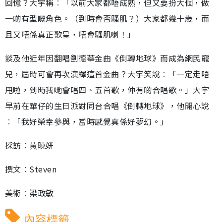
回憶？大宇稱︰「以前大家都唔成熟，但又要扮大個，做
一啲有型嘅角色。（到時會否騷肌？）大家都幾十歲，而
且又唔係真正歌星，唔會騷肌喇！」
談及他近年因翻唱劉德華金曲《倒轉地球》而成為網民寵
兒，屆時可會再次演繹這首金曲？大宇笑說︰「一定走唔
甩啦，到時我哋會唱四、五首歌，仲有啲合唱歌。」大宇
早前在華仔的生日派對同台合唱《倒轉地球》，他開心說
︰「我好榮幸參與，當時感覺真係好夢幻。」
採訪︰黃曉妍
撰文︰Steven
美術︰梁政敏
內容標籤