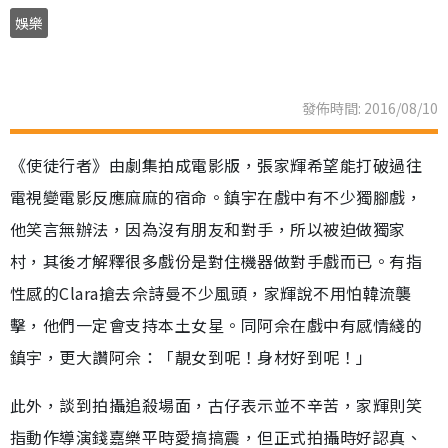
娛樂
發佈時間: 2016/08/10
《使徒行者》由劇集拍成電影版，張家輝希望能打破過往
電視變電影反應麻麻的宿命。鎮宇在戲中有不少獨腳戲，
他笑言無辦法，因為沒有朋友和對手，所以被迫做獨家
村，其後才解釋很多戲份是對住機器做對手戲而已。有指
性感的Clara搶去佘詩曼不少風頭，家輝說不用怕韓流襲
擊，他們一定會支持本土女星。同阿佘在戲中有感情綫的
鎮宇，更大讚阿佘：「靚女到呢！身材好到呢！」
此外，談到拍攝追殺場面，古仔表示並不辛苦，家輝則笑
指動作導演錢嘉樂平時愛搞搞震，但正式拍攝時好認真、