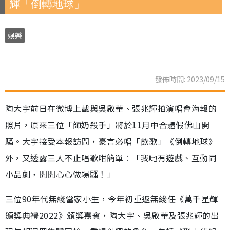
輝「倒轉地球」
娛樂
發佈時間: 2023/09/15
陶大宇前日在微博上載與吳啟華、張兆輝拍演唱會海報的
照片，原來三位「師奶殺手」將於11月中合體假佛山開
騷。大宇接受本報訪問，豪言必唱「飲歌」《倒轉地球》
外，又透露三人不止唱歌咁簡單︰「我哋有遊戲、互動同
小品劇，開開心心做場騷！」
三位90年代無綫當家小生，今年初重返無綫任《萬千星輝
頒獎典禮2022》頒獎嘉賓，陶大宇、吳啟華及張兆輝的出