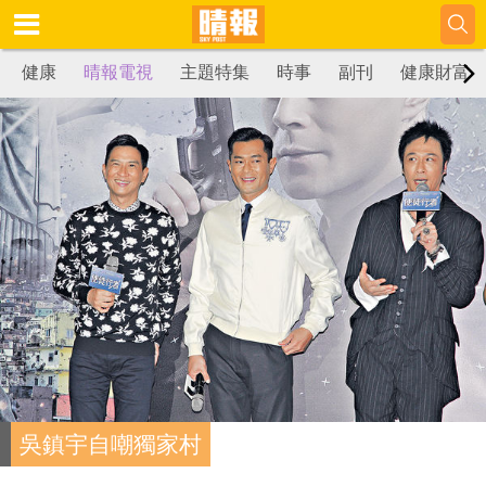
健康
晴報電視
主題特集
時事
副刊
健康財富
吳鎮宇自嘲獨家村