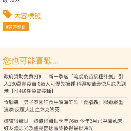
取 2023.
內容標籤
若善健談
您也可能喜歡...
政府資助免費打針｜新一季度「流感疫苗接種計劃」引
入130萬劑疫苗 8類人可優先接種 科興疫苗最快月底先到
港【附4條件免費接種】
食腦蟲｜男子泰國狂食生醃海鮮染「食腦蟲」腸道嚴重
潰爛 反覆大出血休克險死
黎彼得離世｜黎彼得離世享年76歲 今年3月已中風臥床
好友鍾志光及盧宛茵透露黎彼得最後時光