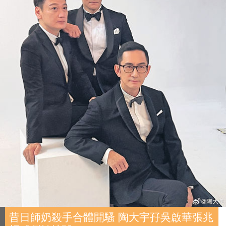
昔日師奶殺手合體開騷 陶大宇孖吳啟華張兆