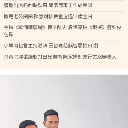
獲邀出席紐約時裝周 邱彥筒寓工作於集郵
撇甩老公囝囝 陳慧琳排舞室度過51歲生日
主持《歐洲鐵騎遊》憶辛酸史 袁偉豪拍《鐵探》瘦到皮
包骨
小鮮肉初嘗主持滋味 王智騫范麒智願拍BL劇
孖黃宗澤張繼聰打出兄弟情 陳家樂剃頭行古惑嚇親人