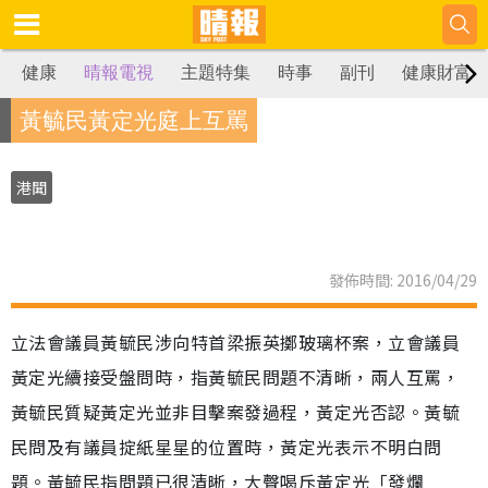
健康
晴報電視
主題特集
時事
副刊
健康財富
黃毓民黃定光庭上互駡
港聞
發佈時間: 2016/04/29
立法會議員黃毓民涉向特首梁振英擲玻璃杯案，立會議員
黃定光續接受盤問時，指黃毓民問題不清晰，兩人互罵，
黃毓民質疑黃定光並非目擊案發過程，黃定光否認。黃毓
民問及有議員掟紙星星的位置時，黃定光表示不明白問
題。黃毓民指問題已很清晰，大聲喝斥黃定光「發爛