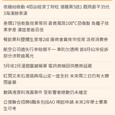
夜繽紛啟動 4招谷經濟丁財旺 港鐵票5送1 戲飛最平35元
3海濱辦表演
差價17倍乾髮效果等同 最貴風筒108°C恐傷髮 負離子效
果參差 濃度差逾百倍
餐飲業料整體生意增2成 廠商會冀夜市恒常 派夜消費券
航空公司遺失行李賠償不一 準則欠透明 首8月61宗投訴
部分涉款逾萬元
5月收2月漫遊震撼帳單 電訊商稱因供應商延遲
紅雨又來石澳道再塌山泥一度全封 未來兩三日仍有大驟
雨雷暴
數碼港資料洩漏事件 受影響者總數仍未確定
公僕聯合招聘6職系包括AO 明起申請 未來2年學士畢業
生可考