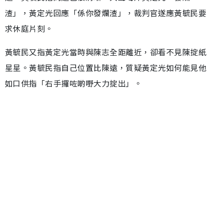
渣」，黃定光回應「係你發爛渣」，裁判官遂應黃毓民要
求休庭片刻。
黃毓民又指黃定光當時與陳志全距離近，卻看不見陳掟紙
星星。黃毓民指自己位置比陳遠，質疑黃定光如何能見他
如口供指「右手攞咗啲嘢大力掟出」。