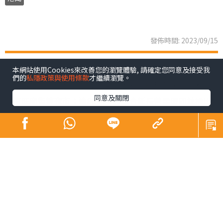
發佈時間: 2023/09/15
政府昨正式啟動「香港夜繽紛」活動，以4招谷起夜經濟，
本網站使用Cookies來改善您的瀏覽體驗, 請確定您同意及接受我
們的
私隱政策與使用條款
才繼續瀏覽。
包括觀塘、灣仔及西環海濱舉辦連場活動及表演，與業界
同意及關閉
研搞旺廟街等夜市；逾80商場將配合延長營業時間並推出
夜間市集及優惠，戲院夜場最平35元，多個博物館開放至
晚上10時，大坑舞火龍以至國慶煙花等節日慶祝復辦；港
鐵推晚間「搭5送1」。財政司司長陳茂波期望，「人氣
旺，自然財氣旺」。
「香港夜繽紛」活動分4方面，其中發展局聯同不同機構，
由本月底起至11月底，逢周末在觀塘、灣仔及西環海濱舉
行一系列免費活動，如音樂及無人機表演，以至電影放