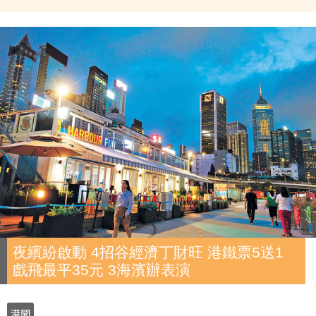
夜繽紛啟動 4招谷經濟丁財旺 港鐵票5送1
戲飛最平35元 3海濱辦表演
港聞