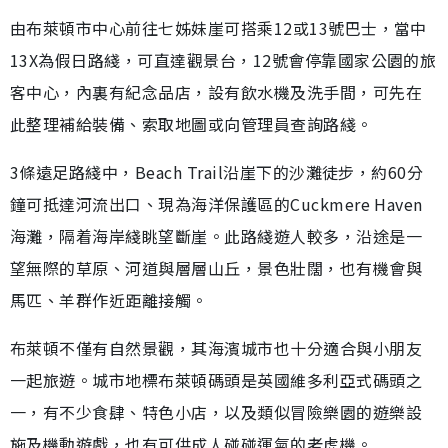
由布萊頓市中心前往七姊妹崖可搭乘12或13號巴士，當中
13X為假日路綫，可直達觀景台，12號會停靠國家公園的旅
客中心，內裏有紀念品店，設有飲水機及洗手間，可先在
此整理補給裝備、索取地圖或向管理員查詢路綫。
3條遠足路綫中，Beach Trail沿崖下的沙灘徒步，約60分
鐘可抵達河流出口、現為海洋保護區的Cuckmere Haven
海灘，隔着海岸綫眺望斷崖。此路綫遊人較多，沿途是一
望無際的草原、河道與層層山丘，景色壯闊，也有機會與
馬匹、羊群作近距離接觸。
布萊頓不僅有自然景觀，其海濱城市也十分適合與小朋友
一起旅遊。城市地標布萊頓碼頭是英國維多利亞式碼頭之
一，有不少食肆、特色小店，以及類似冒險樂園的遊樂設
施及機動遊戲，也有可供成人碰碰運氣的老虎機。