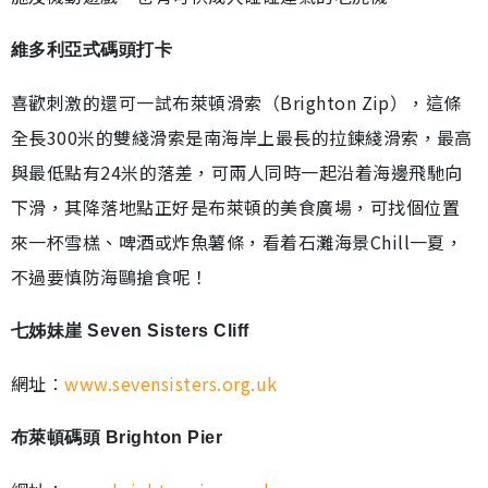
維多利亞式碼頭打卡
喜歡刺激的還可一試布萊頓滑索（Brighton Zip），這條
全長300米的雙綫滑索是南海岸上最長的拉鍊綫滑索，最高
與最低點有24米的落差，可兩人同時一起沿着海邊飛馳向
下滑，其降落地點正好是布萊頓的美食廣場，可找個位置
來一杯雪榚、啤酒或炸魚薯條，看着石灘海景Chill一夏，
不過要慎防海鷗搶食呢！
七姊妹崖 Seven Sisters Cliff
網址︰
www.sevensisters.org.uk
布萊頓碼頭 Brighton Pier