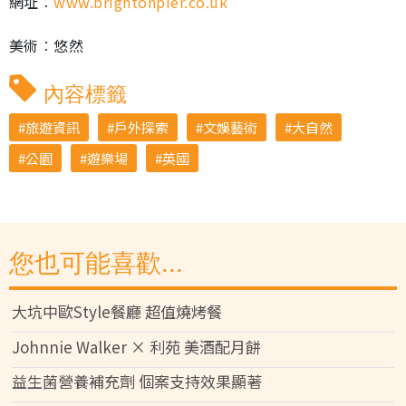
網址︰
www.brightonpier.co.uk
美術︰悠然
內容標籤
旅遊資訊
戶外探索
文娛藝術
大自然
公園
遊樂場
英國
您也可能喜歡...
大坑中歐Style餐廳 超值燒烤餐
Johnnie Walker × 利苑 美酒配月餅
益生菌營養補充劑 個案支持效果顯著