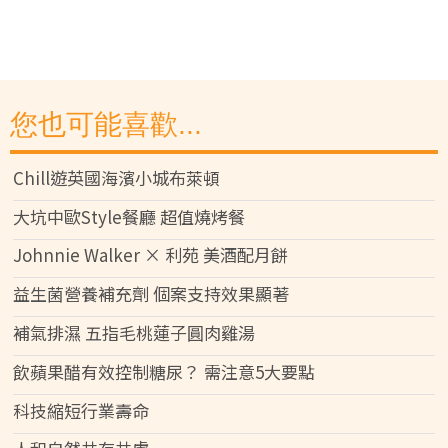
您也可能喜歡...
Chill遊英國海濱小城布萊頓
大坑中歐Style餐廳 超值燒烤餐
Johnnie Walker × 利苑 美酒配月餅
益生菌營養補充劑 個案支持效果顯著
補氣排濕 五指毛桃蓮子圓肉雞湯
飲蘋果醋有效控制糖尿？ 需注意5大要點
科技縮短行業壽命