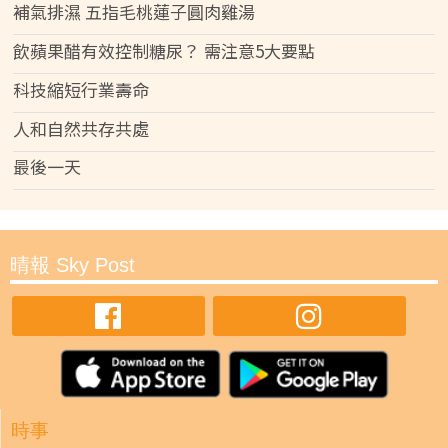
補氣排濕 五指毛桃蓮子圓肉雞湯
飲蘋果醋有效控制糖尿？ 需注意5大要點
科技縮短行業壽命
人和自然共存共處
最後一天
晴報 Sky Post
時事