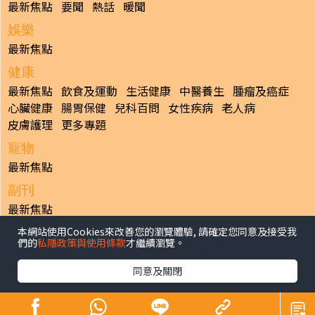
最新焦點
要聞
熱話
暖聞
娛樂
最新焦點
健康
最新焦點
飲食及運動
生活健康
中醫養生
腫瘤及癌症
心臟健康
腸胃保健
兒科百問
女性疾病
老人病
皮膚護理
更多專題
寵物
最新焦點
副刊
最新焦點
本網站使用Cookies來改善您的瀏覽體驗, 請確定您同意及接受我
日報
們的
私隱政策與使用條款
才繼續瀏覽。
揭頁版
港聞
財經/地產
中國/國際
娛樂
Healthy Life
生活副刊
親子/教育
體育
專題/人物
昔日晴報
同意及關閉
香港經濟日報版權所有©2026