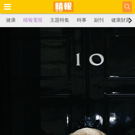
健康
晴報電視
主題特集
時事
副刊
健康財富