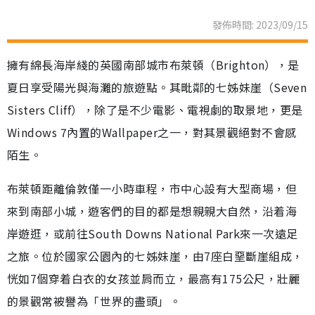
發佈時間: 2023/09/15
擁有綿長海岸綫的英國南部城市布萊頓（Brighton），是
夏日享受陽光與海灘的旅遊點。其毗鄰的七姊妹崖（Seven
Sisters Cliff），除了是不少電影、電視劇的取景地，更是
Windows 7內置的Wallpaper之一，對其景觀絕對不會感
陌生。
布萊頓距離倫敦僅一小時車程，市中心設有大型商場，但
來到南部小城，遊客們的目的都是想親親大自然，沿着海
岸遊逛，或前往South Downs National Park來一次遠足
之旅。位於國家公園內的七姊妹崖，由7座白堊斷崖組成，
恍如7個穿着白衣的女孩並肩而立，最高有175公尺，壯麗
的景觀常被譽為「世界的盡頭」。