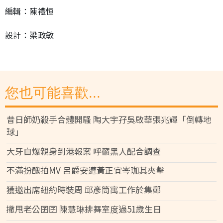
編輯：陳禮恒
設計：梁政敏
您也可能喜歡...
昔日師奶殺手合體開騷 陶大宇孖吳啟華張兆輝「倒轉地
球」
大牙自爆親身到港報案 呼籲黑人配合調查
不滿扮醜拍MV 呂爵安遭黃正宜岑珈其夾擊
獲邀出席紐約時裝周 邱彥筒寓工作於集郵
撇甩老公囝囝 陳慧琳排舞室度過51歲生日