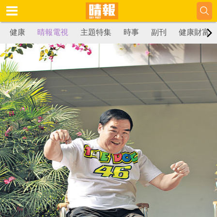
健康
晴報電視
主題特集
時事
副刊
健康財富