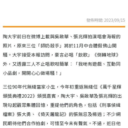
發佈時間: 2023/09/15
陶大宇前日在微博上載與吳啟華、張兆輝拍演唱會海報的
照片，原來三位「師奶殺手」將於11月中合體假佛山開
騷。大宇接受本報訪問，豪言必唱「飲歌」《倒轉地球》
外，又透露三人不止唱歌咁簡單︰「我哋有遊戲、互動同
小品劇，開開心心做場騷！」
三位90年代無綫當家小生，今年初重返無綫任《萬千星輝
頒獎典禮2022》頒獎嘉賓，陶大宇、吳啟華及張兆輝的出
現勾起觀眾集體回憶，重提他們的角色，包括《刑事偵緝
檔案》張大勇、《倚天屠龍記》的張無忌及楊逍；不少網
民期待他們合作拍劇，可惜至今未有聲氣。不過，近日他