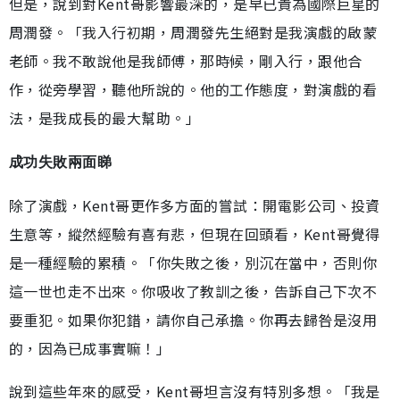
但是，說到對Kent哥影響最深的，是早已貴為國際巨星的
周潤發。「我入行初期，周潤發先生絕對是我演戲的啟蒙
老師。我不敢說他是我師傅，那時候，剛入行，跟他合
作，從旁學習，聽他所說的。他的工作態度，對演戲的看
法，是我成長的最大幫助。」
成功失敗兩面睇
除了演戲，Kent哥更作多方面的嘗試：開電影公司、投資
生意等，縱然經驗有喜有悲，但現在回頭看，Kent哥覺得
是一種經驗的累積。「你失敗之後，別沉在當中，否則你
這一世也走不出來。你吸收了教訓之後，告訴自己下次不
要重犯。如果你犯錯，請你自己承擔。你再去歸咎是沒用
的，因為已成事實嘛！」
說到這些年來的感受，Kent哥坦言沒有特別多想。「我是