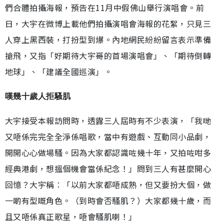
們合體拍攝海報，預告在11月中假佛山舉行演唱會。前
日，大宇在微博上載他們拍攝演唱會海報的花絮，只見三
人穿上黑西裝，打扮型到爆。內地網民紛紛留言表示準備
搶飛，又指「好期待大宇哥的首場演唱會」、「期待倒轉
地球」、「建議全國巡演」。
嘆幾十歲人拒騷肌
大宇接受本報訪問時，透露三人屆時有不少表演，「我哋
又唔係完完全全淨係唱歌，當中有遊戲、互動同小品劇，
開開心心做場騷。因為大家都認識咗幾十年，又拍咗咁多
經典港劇，想搵個機會當係紀念！」問到三人有甚麼開心
回憶？大宇稱︰「以前大家都唔成熟，但又要扮大個，做
一啲有型嘅角色。（到時會否騷肌？）大家都幾十歲，而
且又唔係真正歌星，唔會騷肌喇！」