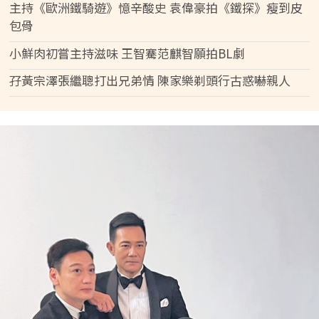
主持《歐洲鐵騎遊》憶辛酸史 袁偉豪拍《鐵探》瘦到皮
包骨
小鮮肉初嘗主持滋味 王智騫范麒智願拍BL劇
孖黃宗澤張繼聰打出兄弟情 陳家樂剃頭行古惑嚇親人