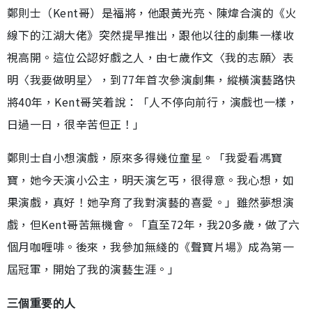
鄭則士（Kent哥）是福將，他跟黃光亮、陳煒合演的《火
線下的江湖大佬》突然提早推出，跟他以往的劇集一樣收
視高開。這位公認好戲之人，由七歲作文〈我的志願〉表
明〈我要做明星〉，到77年首次參演劇集，縱橫演藝路快
將40年，Kent哥笑着說：「人不停向前行，演戲也一樣，
日過一日，很辛苦但正！」
鄭則士自小想演戲，原來多得幾位童星。「我愛看馮寶
寶，她今天演小公主，明天演乞丐，很得意。我心想，如
果演戲，真好！她孕育了我對演藝的喜愛。」雖然夢想演
戲，但Kent哥苦無機會。「直至72年，我20多歲，做了六
個月咖喱啡。後來，我參加無綫的《聲寶片場》成為第一
屆冠軍，開始了我的演藝生涯。」
三個重要的人