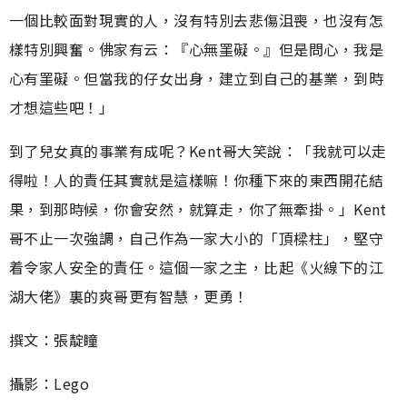
一個比較面對現實的人，沒有特別去悲傷沮喪，也沒有怎
樣特別興奮。佛家有云：『心無罣礙。』但是問心，我是
心有罣礙。但當我的仔女出身，建立到自己的基業，到時
才想這些吧！」
到了兒女真的事業有成呢？Kent哥大笑說：「我就可以走
得啦！人的責任其實就是這樣嘛！你種下來的東西開花結
果，到那時候，你會安然，就算走，你了無牽掛。」Kent
哥不止一次強調，自己作為一家大小的「頂樑柱」，堅守
着令家人安全的責任。這個一家之主，比起《火線下的江
湖大佬》裏的爽哥更有智慧，更勇！
撰文：張靛瞳
攝影：Lego