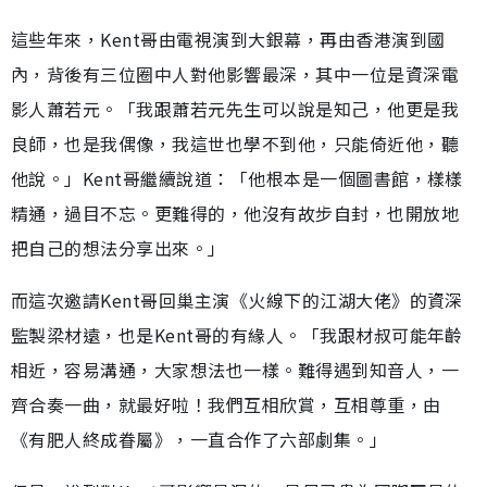
這些年來，Kent哥由電視演到大銀幕，再由香港演到國
內，背後有三位圈中人對他影響最深，其中一位是資深電
影人蕭若元。「我跟蕭若元先生可以說是知己，他更是我
良師，也是我偶像，我這世也學不到他，只能倚近他，聽
他說。」Kent哥繼續說道：「他根本是一個圖書館，樣樣
精通，過目不忘。更難得的，他沒有故步自封，也開放地
把自己的想法分享出來。」
而這次邀請Kent哥回巢主演《火線下的江湖大佬》的資深
監製梁材遠，也是Kent哥的有緣人。「我跟材叔可能年齡
相近，容易溝通，大家想法也一樣。難得遇到知音人，一
齊合奏一曲，就最好啦！我們互相欣賞，互相尊重，由
《有肥人終成眷屬》，一直合作了六部劇集。」