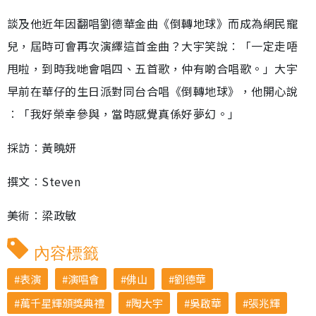
談及他近年因翻唱劉德華金曲《倒轉地球》而成為網民寵
兒，屆時可會再次演繹這首金曲？大宇笑說︰「一定走唔
甩啦，到時我哋會唱四、五首歌，仲有啲合唱歌。」大宇
早前在華仔的生日派對同台合唱《倒轉地球》，他開心說
︰「我好榮幸參與，當時感覺真係好夢幻。」
採訪︰黃曉妍
撰文︰Steven
美術︰梁政敏
內容標籤
表演
演唱會
佛山
劉德華
萬千星輝頒獎典禮
陶大宇
吳啟華
張兆輝