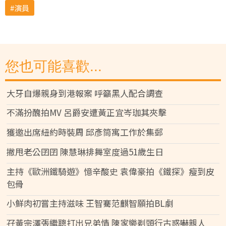
演員
您也可能喜歡...
大牙自爆親身到港報案 呼籲黑人配合調查
不滿扮醜拍MV 呂爵安遭黃正宜岑珈其夾擊
獲邀出席紐約時裝周 邱彥筒寓工作於集郵
撇甩老公囝囝 陳慧琳排舞室度過51歲生日
主持《歐洲鐵騎遊》憶辛酸史 袁偉豪拍《鐵探》瘦到皮
包骨
小鮮肉初嘗主持滋味 王智騫范麒智願拍BL劇
孖黃宗澤張繼聰打出兄弟情 陳家樂剃頭行古惑嚇親人