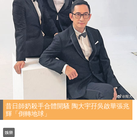
昔日師奶殺手合體開騷 陶大宇孖吳啟華張兆
輝「倒轉地球」
娛樂