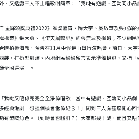
外，又透露三人不止唱歌咁簡單︰「我哋有遊戲、互動同小品
千星輝頒獎典禮2022》頒獎嘉賓，陶大宇、吳啟華及張兆輝
緝檔案》張大勇、《倚天屠龍記》的張無忌及楊逍；不少網民
合體拍攝海報，預告在11月中假佛山舉行演唱會。前日，大宇
西裝，打扮型到爆。內地網民紛紛留言表示準備搶飛，又指「
議全國巡演」。
「我哋又唔係完完全全淨係唱歌，當中有遊戲、互動同小品劇
多經典港劇，想搵個機會當係紀念！」問到三人有甚麼開心回
啲有型嘅角色。（到時會否騷肌？）大家都幾十歲，而且又唔