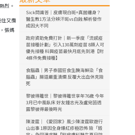
當熱烈。
Sick問識答｜皮膚現白斑=真菌纏身？
醫生教1方法分辨汗斑vs白蝕 解析發作
拖住又攬
成因大不同
頰，張媽
政府資助免費打針｜新一季度「流感疫
苗接種計劃」引入130萬劑疫苗 8類人可
優先接種 科興疫苗最快月底先到港【附
4條件免費接種】
食腦蟲｜男子泰國狂食生醃海鮮染「食
腦蟲」腸道嚴重潰爛 反覆大出血休克險
死
黎彼得離世｜黎彼得離世享年76歲 今年
3月已中風臥床 好友鍾志光及盧宛茵透
露黎彼得最後時光
陳浚霆｜《愛回家》風少陳浚霆歐遊行
山出事 1原因全身爆紅疹極恐怖 險「毀
容」急回港求醫【附皮膚科醫生夏日防