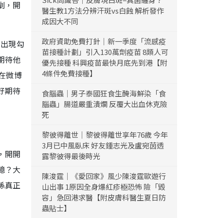
劇，開
醫生教1方法分辨汗斑vs白蝕 解析發作
成因大不同
政府資助免費打針｜新一季度「流感疫
的出現勾
苗接種計劃」引入130萬劑疫苗 8類人可
期待他
優先接種 科興疫苗最快月底先到港【附
4條件免費接種】
在微博
好期待
食腦蟲｜男子泰國狂食生醃海鮮染「食
腦蟲」腸道嚴重潰爛 反覆大出血休克險
死
黎彼得離世｜黎彼得離世享年76歲 今年
3月已中風臥床 好友鍾志光及盧宛茵透
，開開
露黎彼得最後時光
憶？大
陳浚霆｜《愛回家》風少陳浚霆歐遊行
係真正
山出事 1原因全身爆紅疹極恐怖 險「毀
容」急回港求醫【附皮膚科醫生夏日防
蟲貼士】