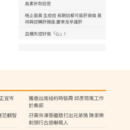
島素針劑迷思
唔止面黃 生痘痘 長期攰都可能肝損傷 黃
祥興逆轉肝機能 慶幸及早護肝
血糖失控好傷「心」!
黃正宜岑
獲邀出席紐約時裝周 邱彥筒寓工作
於集郵
騫范麒智
孖黃宗澤張繼聰打出兄弟情 陳家樂
剃頭行古惑嚇親人