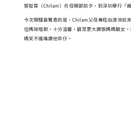
張智霖（Chilam）在母親節前夕，到深圳舉行
今次開騷最驚喜的是，Chilam父母專程由澳洲前
住媽咪唱歌，十分溫馨，觀眾更大讚張媽媽靚女。演
媽笑不攏嘴讚他乖仔。