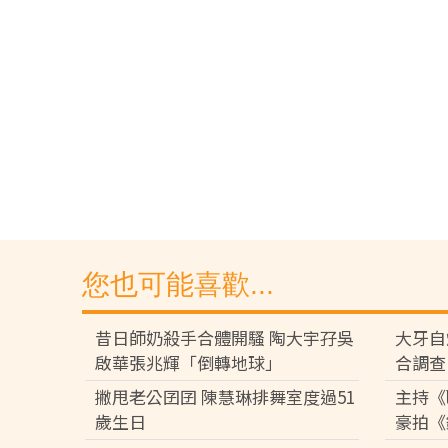
您也可能喜歡...
昔日師奶殺手合體開騷 陶大宇孖吳
大牙自
啟華張兆輝「倒轉地球」
合調查
撇甩老公囝囝 陳慧琳排舞室度過51
主持《
歲生日
豪拍《