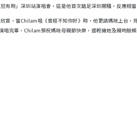
「瘋狂有時」深圳站演唱會，這是他首次踏足深圳開騷，反應相
來欣賞，當Chilam唱《曾經不知你好》時，他更請媽咪上台，
唱完畢，Chilam預祝媽咪母親節快樂，還輕擁她及親吻臉