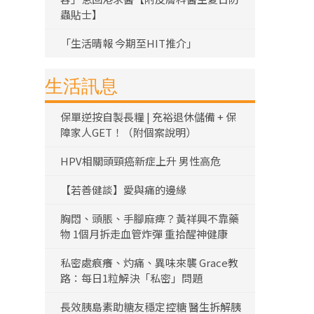
蟲貼士】
「生活晴報 今期至HIT推介」
生活訊息
保單逆按自製長糧 | 充裕退休儲備 + 保
障家人GET！（附個案說明）
HPV相關頭頸癌新症上升 男性高危
【若善健談】愛與痛的邊緣
胸悶、頭脹、手腳麻痺？黃祥興不靠藥
物 1個月拆走血管炸彈 重拾醒神健康
私密處痕癢、灼痛、異味來襲 Grace教
路：每日1粒解決「私密」問題
長效胰島素助糖友穩定控糖 醫生拆解胰