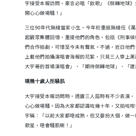
宇接受本報訪問，豪言必唱「飲歌」《倒轉地球》
開心心做場騷！」
三位90年代無綫當家小生，今年初重返無綫任《萬
起觀眾集體回憶，重提他們的角色，包括《刑事偵
們合作拍劇，可惜至今未有聲氣。不過，近日他們
上載他們拍攝演唱會海報的花絮，只見三人穿上黑
大宇哥的首場演唱會」、「期待倒轉地球」、「建
嘆幾十歲人拒騷肌
大宇接受本報訪問時，透露三人屆時有不少表演，
心心做場騷。因為大家都認識咗幾十年，又拍咗咁
宇稱︰「以前大家都唔成熟，但又要扮大個，做一
歌星，唔會騷肌喇！」