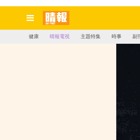
健康
晴報電視
主題特集
時事
副