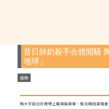
昔日師奶殺手合體開騷 
地球」
娛樂
陶大宇前日在微博上載與吳啟華、張兆輝拍演唱會