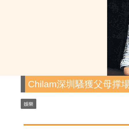
Chilam深圳騷獲父母撑
娛樂