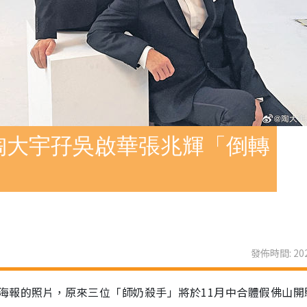
陶大宇孖吳啟華張兆輝「倒轉
發佈時間: 202
海報的照片，原來三位「師奶殺手」將於11月中合體假佛山開