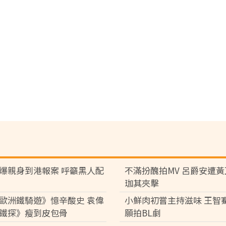
爆親身到港報案 呼籲黑人配
不滿扮醜拍MV 呂爵安遭
珈其夾擊
歐洲鐵騎遊》憶辛酸史 袁偉
小鮮肉初嘗主持滋味 王智
鐵探》瘦到皮包骨
願拍BL劇