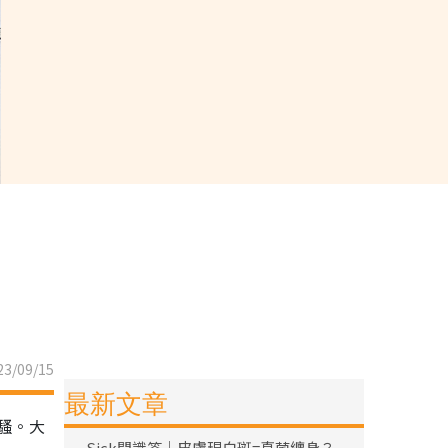
3/09/15
最新文章
騷。大
Sick問識答｜皮膚現白斑=真菌纏身？