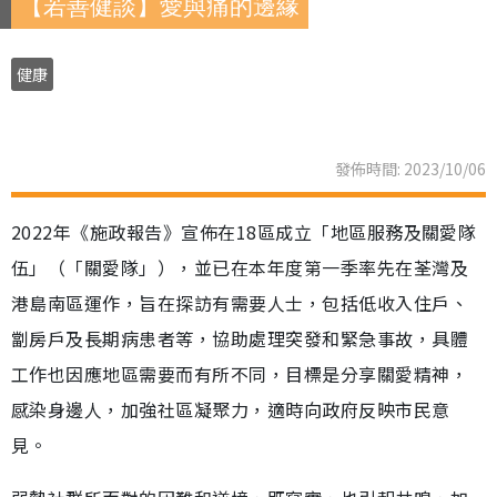
【若善健談】愛與痛的邊緣
健康
發佈時間: 2023/10/06
2022年《施政報告》宣佈在18區成立「地區服務及關愛隊
伍」（「關愛隊」），並已在本年度第一季率先在荃灣及
港島南區運作，旨在探訪有需要人士，包括低收入住戶、
劏房戶及長期病患者等，協助處理突發和緊急事故，具體
工作也因應地區需要而有所不同，目標是分享關愛精神，
感染身邊人，加強社區凝聚力，適時向政府反映市民意
見。