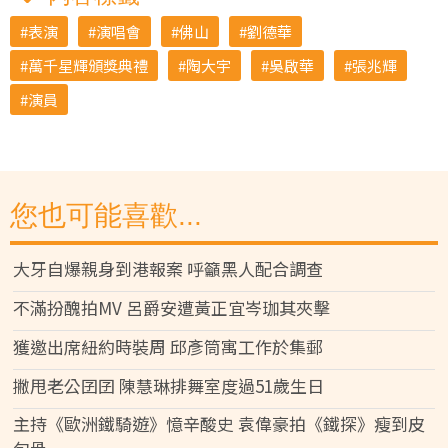
表演
演唱會
佛山
劉德華
萬千星輝頒獎典禮
陶大宇
吳啟華
張兆輝
演員
您也可能喜歡...
大牙自爆親身到港報案 呼籲黑人配合調查
不滿扮醜拍MV 呂爵安遭黃正宜岑珈其夾擊
獲邀出席紐約時裝周 邱彥筒寓工作於集郵
撇甩老公囝囝 陳慧琳排舞室度過51歲生日
主持《歐洲鐵騎遊》憶辛酸史 袁偉豪拍《鐵探》瘦到皮