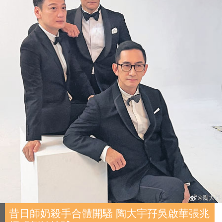
昔日師奶殺手合體開騷 陶大宇孖吳啟華張兆