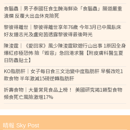
食腦蟲｜男子泰國狂食生醃海鮮染「食腦蟲」腸道嚴重
潰爛 反覆大出血休克險死
黎彼得離世｜黎彼得離世享年76歲 今年3月已中風臥床
好友鍾志光及盧宛茵透露黎彼得最後時光
陳浚霆｜《愛回家》風少陳浚霆歐遊行山出事 1原因全身
爆紅疹極恐怖 險「毀容」急回港求醫【附皮膚科醫生夏
日防蟲貼士】
KO脂肪肝｜女子每日食三文治變中度脂肪肝 早餐改吃1
款食物 半年激減15磅逆轉脂肪肝
折壽食物｜大量常見食品上榜！ 美國研究揭1類型食物
頻食死亡風險激增17%
晴報 Sky Post