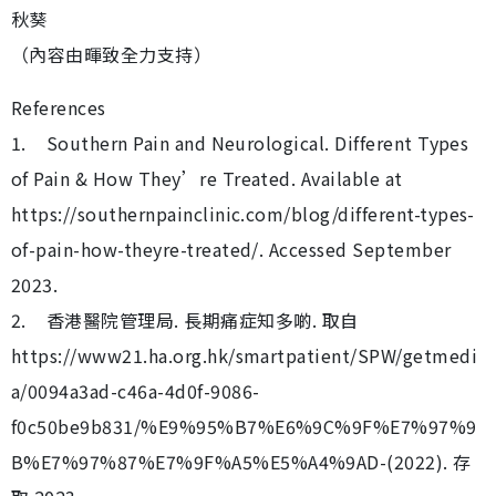
秋葵
（內容由暉致全力支持）
References
1. Southern Pain and Neurological. Different Types
of Pain & How They’re Treated. Available at
https://southernpainclinic.com/blog/different-types-
of-pain-how-theyre-treated/. Accessed September
2023.
2. 香港醫院管理局. 長期痛症知多啲. 取自
https://www21.ha.org.hk/smartpatient/SPW/getmedi
a/0094a3ad-c46a-4d0f-9086-
f0c50be9b831/%E9%95%B7%E6%9C%9F%E7%97%9
B%E7%97%87%E7%9F%A5%E5%A4%9AD-(2022). 存