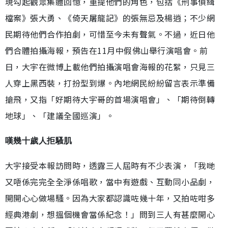
現勾起觀眾集體回憶，重提他們的角色，包括《刑事偵緝
檔案》張大勇、《倚天屠龍記》的張無忌及楊逍；不少網
民期待他們合作拍劇，可惜至今未有聲氣。不過，近日他
們合體拍攝海報，預告在11月中假佛山舉行演唱會。前
日，大宇在微博上載他們拍攝演唱會海報的花絮，只見三
人穿上黑西裝，打扮型到爆。內地網民紛紛留言表示準備
搶飛，又指「好期待大宇哥的首場演唱會」、「期待倒轉
地球」、「建議全國巡演」。
嘆幾十歲人拒騷肌
大宇接受本報訪問時，透露三人屆時有不少表演，「我哋
又唔係完完全全淨係唱歌，當中有遊戲、互動同小品劇，
開開心心做場騷。因為大家都認識咗幾十年，又拍咗咁多
經典港劇，想搵個機會當係紀念！」問到三人有甚麼開心