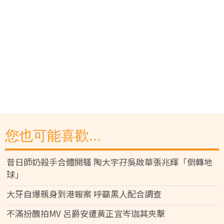
您也可能喜歡...
昔日師奶殺手合體開騷 陶大宇孖吳啟華張兆輝「倒轉地
球」
大牙自爆親身到港報案 呼籲黑人配合調查
不滿扮醜拍MV 呂爵安遭黃正宜岑珈其夾擊