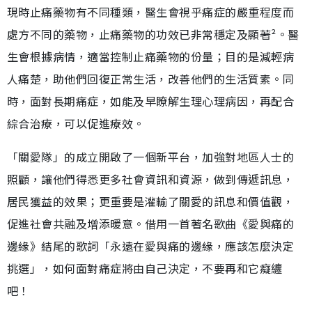
現時止痛藥物有不同種類，醫生會視乎痛症的嚴重程度而
處方不同的藥物，止痛藥物的功效已非常穩定及顯著²。醫
生會根據病情，適當控制止痛藥物的份量；目的是減輕病
人痛楚，助他們回復正常生活，改善他們的生活質素。同
時，面對長期痛症，如能及早瞭解生理心理病因，再配合
綜合治療，可以促進療效。
「關愛隊」的成立開啟了一個新平台，加強對地區人士的
照顧，讓他們得悉更多社會資訊和資源，做到傳遞訊息，
居民獲益的效果；更重要是灌輸了關愛的訊息和價值觀，
促進社會共融及增添暖意。借用一首著名歌曲《愛與痛的
邊緣》結尾的歌詞「永遠在愛與痛的邊緣，應該怎麼決定
挑選」，如何面對痛症將由自己決定，不要再和它癡纏
吧！