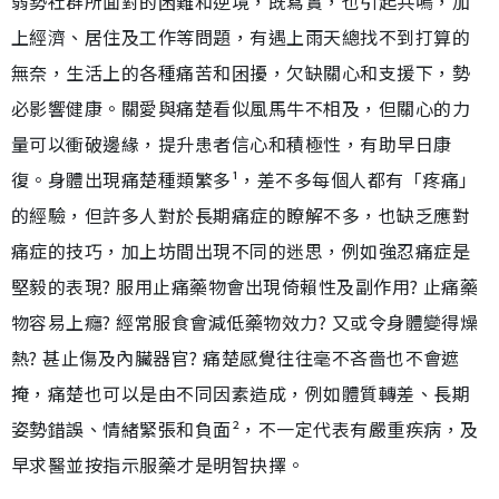
弱勢社群所面對的困難和逆境，既寫實，也引起共鳴，加
上經濟、居住及工作等問題，有遇上雨天總找不到打算的
無奈，生活上的各種痛苦和困擾，欠缺關心和支援下，勢
必影響健康。關愛與痛楚看似風馬牛不相及，但關心的力
量可以衝破邊緣，提升患者信心和積極性，有助早日康
復。身體出現痛楚種類繁多¹，差不多每個人都有「疼痛」
的經驗，但許多人對於長期痛症的瞭解不多，也缺乏應對
痛症的技巧，加上坊間出現不同的迷思，例如強忍痛症是
堅毅的表現? 服用止痛藥物會出現倚賴性及副作用? 止痛藥
物容易上癮? 經常服食會減低藥物效力? 又或令身體變得燥
熱? 甚止傷及內臟器官? 痛楚感覺往往毫不吝嗇也不會遮
掩，痛楚也可以是由不同因素造成，例如體質轉差、長期
姿勢錯誤、情緒緊張和負面²，不一定代表有嚴重疾病，及
早求醫並按指示服藥才是明智抉擇。