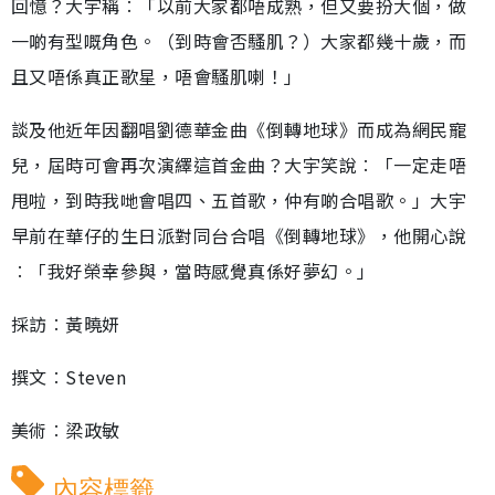
回憶？大宇稱︰「以前大家都唔成熟，但又要扮大個，做
一啲有型嘅角色。（到時會否騷肌？）大家都幾十歲，而
且又唔係真正歌星，唔會騷肌喇！」
談及他近年因翻唱劉德華金曲《倒轉地球》而成為網民寵
兒，屆時可會再次演繹這首金曲？大宇笑說︰「一定走唔
甩啦，到時我哋會唱四、五首歌，仲有啲合唱歌。」大宇
早前在華仔的生日派對同台合唱《倒轉地球》，他開心說
︰「我好榮幸參與，當時感覺真係好夢幻。」
採訪︰黃曉妍
撰文︰Steven
美術︰梁政敏
內容標籤