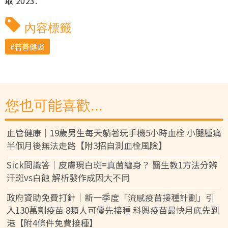
取 2023.
內容標籤
若善健談
您也可能喜歡...
血管健康｜19歲男生每天躺著玩手機5小時血栓 小腿腫痛
半個月後無法走路【附3招自測血栓風險】
Sick問識答｜皮膚現白斑=真菌纏身？ 醫生教1方法分辨
汗斑vs白蝕 解析發作成因大不同
政府資助免費打針｜新一季度「流感疫苗接種計劃」引
入130萬劑疫苗 8類人可優先接種 科興疫苗最快月底先到
港【附4條件免費接種】