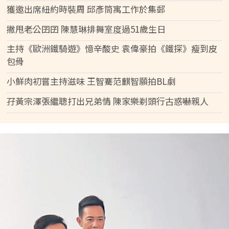
獲邀出席紐約時裝周 邱彥筒寓工作於集郵
撇甩老公囝囝 陳慧琳排舞室度過51歲生日
主持《歐洲鐵騎遊》憶辛酸史 袁偉豪拍《鐵探》瘦到皮
包骨
小鮮肉初嘗主持滋味 王智騫范麒智願拍BL劇
孖黃宗澤張繼聰打出兄弟情 陳家樂剃頭行古惑嚇親人