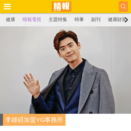
健康
晴報電視
主題特集
時事
副刊
健康財富
李鍾碩加盟YG事務所