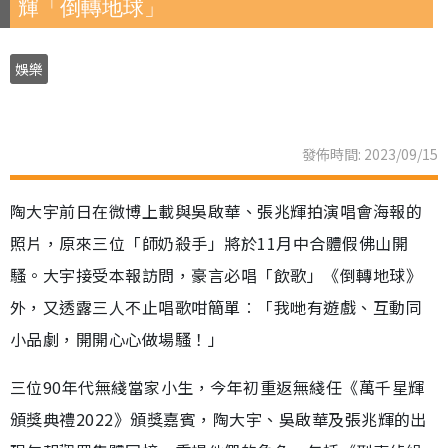
輝「倒轉地球」
娛樂
發佈時間: 2023/09/15
陶大宇前日在微博上載與吳啟華、張兆輝拍演唱會海報的
照片，原來三位「師奶殺手」將於11月中合體假佛山開
騷。大宇接受本報訪問，豪言必唱「飲歌」《倒轉地球》
外，又透露三人不止唱歌咁簡單︰「我哋有遊戲、互動同
小品劇，開開心心做場騷！」
三位90年代無綫當家小生，今年初重返無綫任《萬千星輝
頒獎典禮2022》頒獎嘉賓，陶大宇、吳啟華及張兆輝的出