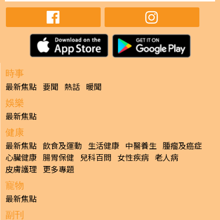
時事
最新焦點
要聞
熱話
暖聞
娛樂
最新焦點
健康
最新焦點
飲食及運動
生活健康
中醫養生
腫瘤及癌症
心臟健康
腸胃保健
兒科百問
女性疾病
老人病
皮膚護理
更多專題
寵物
最新焦點
副刊