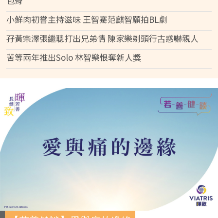
包骨
小鮮肉初嘗主持滋味 王智騫范麒智願拍BL劇
孖黃宗澤張繼聰打出兄弟情 陳家樂剃頭行古惑嚇親人
苦等兩年推出Solo 林智樂恨奪新人獎