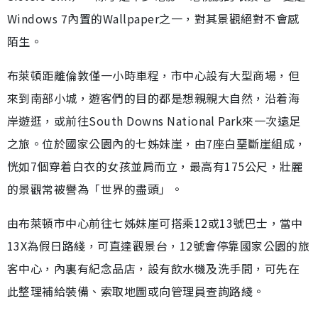
Windows 7內置的Wallpaper之一，對其景觀絕對不會感
陌生。
布萊頓距離倫敦僅一小時車程，市中心設有大型商場，但
來到南部小城，遊客們的目的都是想親親大自然，沿着海
岸遊逛，或前往South Downs National Park來一次遠足
之旅。位於國家公園內的七姊妹崖，由7座白堊斷崖組成，
恍如7個穿着白衣的女孩並肩而立，最高有175公尺，壯麗
的景觀常被譽為「世界的盡頭」。
由布萊頓市中心前往七姊妹崖可搭乘12或13號巴士，當中
13X為假日路綫，可直達觀景台，12號會停靠國家公園的旅
客中心，內裏有紀念品店，設有飲水機及洗手間，可先在
此整理補給裝備、索取地圖或向管理員查詢路綫。