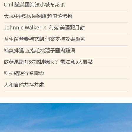
Chill遊英國海濱小城布萊頓
大坑中歐Style餐廳 超值燒烤餐
Johnnie Walker × 利苑 美酒配月餅
益生菌營養補充劑 個案支持效果顯著
補氣排濕 五指毛桃蓮子圓肉雞湯
飲蘋果醋有效控制糖尿？ 需注意5大要點
科技縮短行業壽命
人和自然共存共處