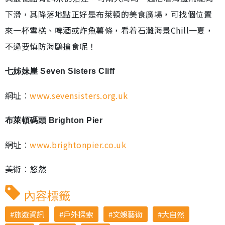
下滑，其降落地點正好是布萊頓的美食廣場，可找個位置
來一杯雪榚、啤酒或炸魚薯條，看着石灘海景Chill一夏，
不過要慎防海鷗搶食呢！
七姊妹崖 Seven Sisters Cliff
網址︰
www.sevensisters.org.uk
布萊頓碼頭 Brighton Pier
網址︰
www.brightonpier.co.uk
美術︰悠然
內容標籤
旅遊資訊
戶外探索
文娛藝術
大自然