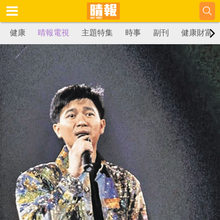
健康
晴報電視
主題特集
時事
副刊
健康財富