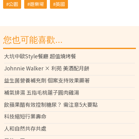
公園
遊樂場
英國
您也可能喜歡...
大坑中歐Style餐廳 超值燒烤餐
Johnnie Walker × 利苑 美酒配月餅
益生菌營養補充劑 個案支持效果顯著
補氣排濕 五指毛桃蓮子圓肉雞湯
飲蘋果醋有效控制糖尿？ 需注意5大要點
科技縮短行業壽命
人和自然共存共處