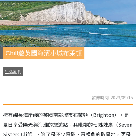
Chill遊英國海濱小城布萊頓
生活副刊
發佈時間: 2023/09/15
擁有綿長海岸綫的英國南部城市布萊頓（Brighton），是
夏日享受陽光與海灘的旅遊點。其毗鄰的七姊妹崖（Seven
Sisters Cliff），除了是不少電影、電視劇的取景地，更是