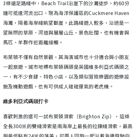
3條遠足路綫中，Beach Trail沿崖下的沙灘徒步，約60分
鐘可抵達河流出口、現為海洋保護區的Cuckmere Haven
海灘，隔着海岸綫眺望斷崖。此路綫遊人較多，沿途是一
望無際的草原、河道與層層山丘，景色壯闊，也有機會與
馬匹、羊群作近距離接觸。
布萊頓不僅有自然景觀，其海濱城市也十分適合與小朋友
一起旅遊。城市地標布萊頓碼頭是英國維多利亞式碼頭之
一，有不少食肆、特色小店，以及類似冒險樂園的遊樂設
施及機動遊戲，也有可供成人碰碰運氣的老虎機。
維多利亞式碼頭打卡
喜歡刺激的還可一試布萊頓滑索（Brighton Zip），這條
全長300米的雙綫滑索是南海岸上最長的拉鍊綫滑索，最高
與最低點有24米的落差，可兩人同時一起沿着海邊飛馳向