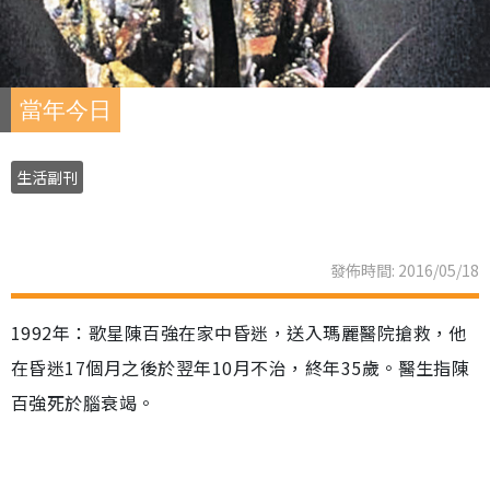
當年今日
生活副刊
發佈時間: 2016/05/18
1992年：歌星陳百強在家中昏迷，送入瑪麗醫院搶救，他
在昏迷17個月之後於翌年10月不治，終年35歲。醫生指陳
百強死於腦衰竭。