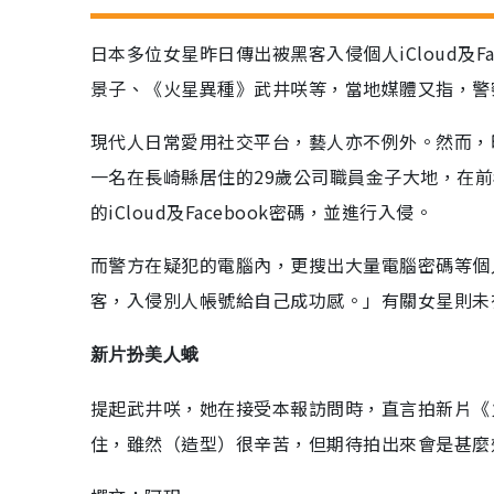
日本多位女星昨日傳出被黑客入侵個人iCloud及
景子、《火星異種》武井咲等，當地媒體又指，警
現代人日常愛用社交平台，藝人亦不例外。然而，
一名在長崎縣居住的29歲公司職員金子大地，在前
的iCloud及Facebook密碼，並進行入侵。
而警方在疑犯的電腦內，更搜出大量電腦密碼等個
客，入侵別人帳號給自己成功感。」有關女星則未
新片扮美人蛾
提起武井咲，她在接受本報訪問時，直言拍新片《
住，雖然（造型）很辛苦，但期待拍出來會是甚麼