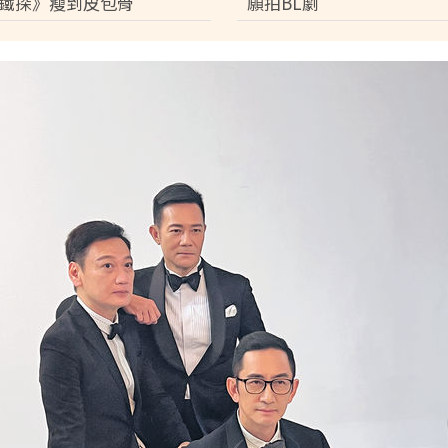
鐵探》瘦到皮包骨
願拍BL劇