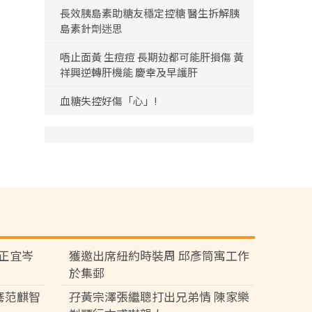
長效胰島素助糖友穩定控糖 醫生拆解胰
島素針劑迷思
唔止面黃 生痘痘 長期攰都可能肝損傷 黃
祥興逆轉肝機能 慶幸及早護肝
血糖失控好傷「心」!
黃正宜岑
獲邀出席紐約時裝周 邱彥筒寓工作
於集郵
騫范麒智
孖黃宗澤張繼聰打出兄弟情 陳家樂