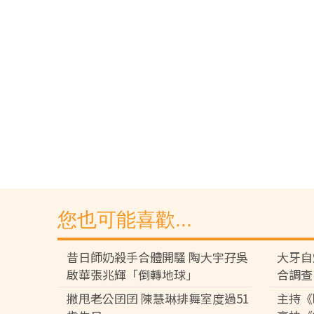
您也可能喜歡...
昔日師奶殺手合體開騷 陶大宇孖吳
大牙自
啟華張兆輝「倒轉地球」
合調查
撇甩老公囝囝 陳慧琳排舞室度過51
主持《