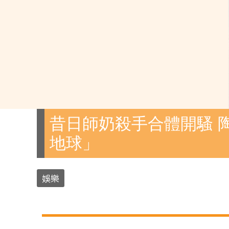
昔日師奶殺手合體開騷 
地球」
娛樂