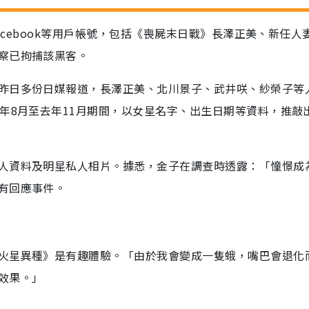
Facebook等用戶帳號，包括《喪屍末日戰》長澤正美、新任人
察已拘捕該黑客。
昨日多份日媒報道，長澤正美、北川景子、武井咲、紗榮子等
年8月至去年11月期間，以女星名字、出生日期等資料，推敲
人資料及明星私人相片。據悉，金子在調查時透露：「憧憬成
有回應事件。
火星異種》是有趣體驗。「由於我會變成一隻蛾，嘴巴會退化
效果。」