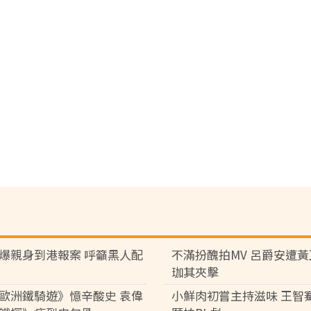
爆親身到港報案 呼籲黑人配
不滿扮醜拍MV 呂爵安遭
珈其夾擊
歐洲鐵騎遊》憶辛酸史 袁偉
小鮮肉初嘗主持滋味 王智