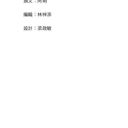
撰文：阿玥
編輯：林梓添
設計：梁政敏