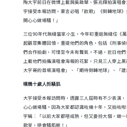
陶大宇前日在微博上載與吳啟華、張兆輝拍演唱會
宇接受本報訪問，豪言必唱「飲歌」《倒轉地球》
開心心做場騷！」
三位90年代無綫當家小生，今年初重返無綫任《萬
起觀眾集體回憶，重提他們的角色，包括《刑事偵
們合作拍劇，可惜至今未有聲氣。不過，近日他們
上載他們拍攝演唱會海報的花絮，只見三人穿上黑
大宇哥的首場演唱會」、「期待倒轉地球」、「建
嘆幾十歲人拒騷肌
大宇接受本報訪問時，透露三人屆時有不少表演，
心心做場騷。因為大家都認識咗幾十年，又拍咗咁
宇稱︰「以前大家都唔成熟，但又要扮大個，做一
歌星，唔會騷肌喇！」