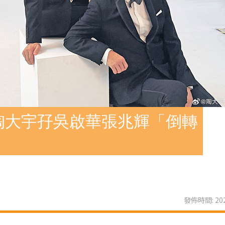
陶大宇孖吳啟華張兆輝「倒轉
發佈時間: 202