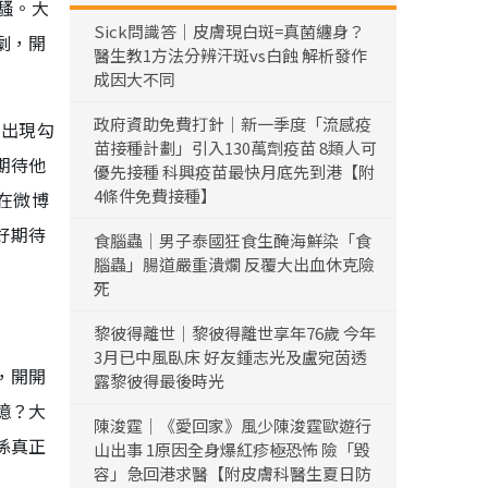
騷。大
Sick問識答｜皮膚現白斑=真菌纏身？
劇，開
醫生教1方法分辨汗斑vs白蝕 解析發作
成因大不同
政府資助免費打針｜新一季度「流感疫
的出現勾
苗接種計劃」引入130萬劑疫苗 8類人可
期待他
優先接種 科興疫苗最快月底先到港【附
4條件免費接種】
在微博
好期待
食腦蟲｜男子泰國狂食生醃海鮮染「食
腦蟲」腸道嚴重潰爛 反覆大出血休克險
死
黎彼得離世｜黎彼得離世享年76歲 今年
3月已中風臥床 好友鍾志光及盧宛茵透
，開開
露黎彼得最後時光
憶？大
陳浚霆｜《愛回家》風少陳浚霆歐遊行
係真正
山出事 1原因全身爆紅疹極恐怖 險「毀
容」急回港求醫【附皮膚科醫生夏日防