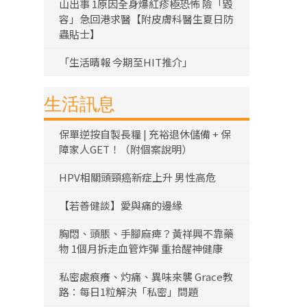
山出事 1原因全身爆紅疹極恐怖 險「毀
容」急回港求醫【附皮膚科醫生夏日防
蟲貼士】
「生活晴報 今期至HIT推介」
生活訊息
保單逆按自製長糧 | 充裕退休儲備 + 保
障家人GET！（附個案說明）
HPV相關頭頸癌新症上升 男性高危
【若善健談】愛與痛的邊緣
胸悶、頭脹、手腳麻痺？黃祥興不靠藥
物 1個月拆走血管炸彈 重拾醒神健康
私密處痕癢、灼痛、異味來襲 Grace教
路：每日1粒解決「私密」問題