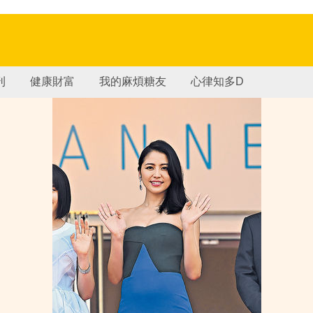
刊
健康財富
我的麻煩糖友
心律知多D