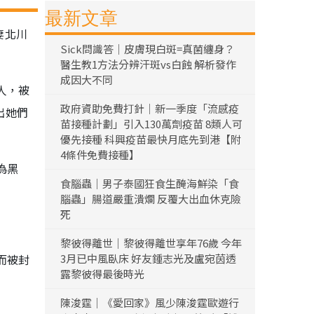
最新文章
妻北川
Sick問識答｜皮膚現白斑=真菌纏身？
醫生教1方法分辨汗斑vs白蝕 解析發作
成因大不同
人，被
政府資助免費打針｜新一季度「流感疫
出她們
苗接種計劃」引入130萬劑疫苗 8類人可
優先接種 科興疫苗最快月底先到港【附
4條件免費接種】
為黑
食腦蟲｜男子泰國狂食生醃海鮮染「食
腦蟲」腸道嚴重潰爛 反覆大出血休克險
死
黎彼得離世｜黎彼得離世享年76歲 今年
而被封
3月已中風臥床 好友鍾志光及盧宛茵透
露黎彼得最後時光
陳浚霆｜《愛回家》風少陳浚霆歐遊行