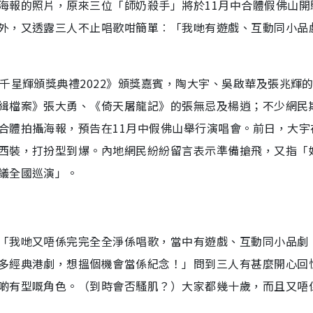
海報的照片，原來三位「師奶殺手」將於11月中合體假佛山開
外，又透露三人不止唱歌咁簡單︰「我哋有遊戲、互動同小品
千星輝頒獎典禮2022》頒獎嘉賓，陶大宇、吳啟華及張兆輝
緝檔案》張大勇、《倚天屠龍記》的張無忌及楊逍；不少網民
合體拍攝海報，預告在11月中假佛山舉行演唱會。前日，大宇
西裝，打扮型到爆。內地網民紛紛留言表示準備搶飛，又指「
議全國巡演」。
「我哋又唔係完完全全淨係唱歌，當中有遊戲、互動同小品劇
多經典港劇，想搵個機會當係紀念！」問到三人有甚麼開心回
啲有型嘅角色。（到時會否騷肌？）大家都幾十歲，而且又唔