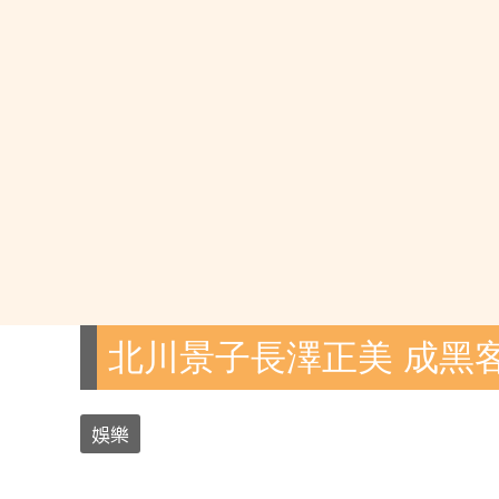
北川景子長澤正美 成黑
娛樂