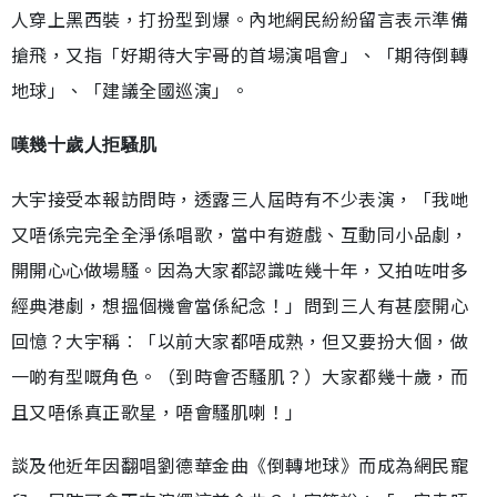
人穿上黑西裝，打扮型到爆。內地網民紛紛留言表示準備
搶飛，又指「好期待大宇哥的首場演唱會」、「期待倒轉
地球」、「建議全國巡演」。
嘆幾十歲人拒騷肌
大宇接受本報訪問時，透露三人屆時有不少表演，「我哋
又唔係完完全全淨係唱歌，當中有遊戲、互動同小品劇，
開開心心做場騷。因為大家都認識咗幾十年，又拍咗咁多
經典港劇，想搵個機會當係紀念！」問到三人有甚麼開心
回憶？大宇稱︰「以前大家都唔成熟，但又要扮大個，做
一啲有型嘅角色。（到時會否騷肌？）大家都幾十歲，而
且又唔係真正歌星，唔會騷肌喇！」
談及他近年因翻唱劉德華金曲《倒轉地球》而成為網民寵