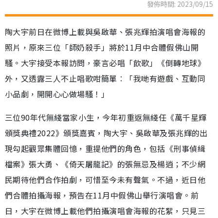
發佈時間: 2023/09/15
陶大宇前日在微博上載與吳啟華、張兆輝拍演唱會海報的
照片，原來三位「師奶殺手」將於11月中合體假佛山開
騷。大宇接受本報訪問，豪言必唱「飲歌」《倒轉地球》
外，又透露三人不止唱歌咁簡單︰「我哋有遊戲、互動同
小品劇，開開心心做場騷！」
三位90年代無綫當家小生，今年初重返無綫任《萬千星輝
頒獎典禮2022》頒獎嘉賓，陶大宇、吳啟華及張兆輝的出
現勾起觀眾集體回憶，重提他們的角色，包括《刑事偵緝
檔案》張大勇、《倚天屠龍記》的張無忌及楊逍；不少網
民期待他們合作拍劇，可惜至今未有聲氣。不過，近日他
們合體拍攝海報，預告在11月中假佛山舉行演唱會。前
日，大宇在微博上載他們拍攝演唱會海報的花絮，只見三