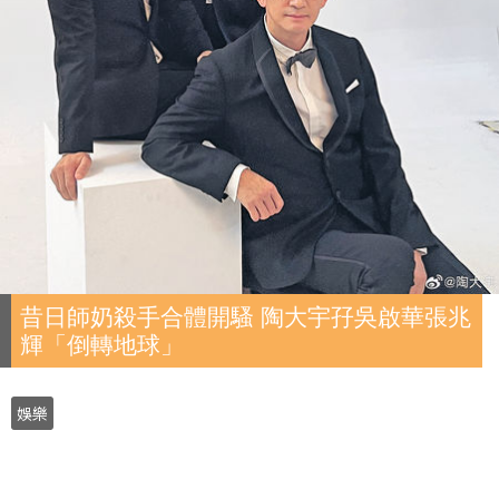
昔日師奶殺手合體開騷 陶大宇孖吳啟華張兆
輝「倒轉地球」
娛樂