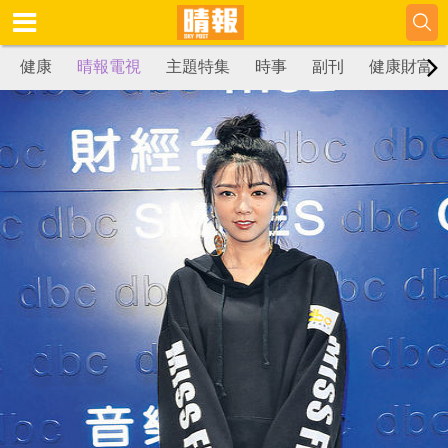
健康
晴報電視
主題特集
時事
副刊
健康財富