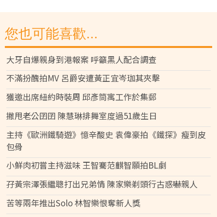
您也可能喜歡...
大牙自爆親身到港報案 呼籲黑人配合調查
不滿扮醜拍MV 呂爵安遭黃正宜岑珈其夾擊
獲邀出席紐約時裝周 邱彥筒寓工作於集郵
撇甩老公囝囝 陳慧琳排舞室度過51歲生日
主持《歐洲鐵騎遊》憶辛酸史 袁偉豪拍《鐵探》瘦到皮
包骨
小鮮肉初嘗主持滋味 王智騫范麒智願拍BL劇
孖黃宗澤張繼聰打出兄弟情 陳家樂剃頭行古惑嚇親人
苦等兩年推出Solo 林智樂恨奪新人獎