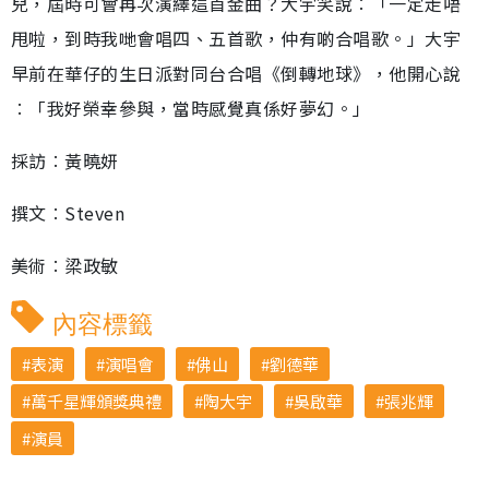
兒，屆時可會再次演繹這首金曲？大宇笑說︰「一定走唔
甩啦，到時我哋會唱四、五首歌，仲有啲合唱歌。」大宇
早前在華仔的生日派對同台合唱《倒轉地球》，他開心說
︰「我好榮幸參與，當時感覺真係好夢幻。」
採訪︰黃曉妍
撰文︰Steven
美術︰梁政敏
內容標籤
表演
演唱會
佛山
劉德華
萬千星輝頒獎典禮
陶大宇
吳啟華
張兆輝
演員