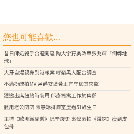
您也可能喜歡...
昔日師奶殺手合體開騷 陶大宇孖吳啟華張兆輝「倒轉地
球」
大牙自爆親身到港報案 呼籲黑人配合調查
不滿扮醜拍MV 呂爵安遭黃正宜岑珈其夾擊
獲邀出席紐約時裝周 邱彥筒寓工作於集郵
撇甩老公囝囝 陳慧琳排舞室度過51歲生日
主持《歐洲鐵騎遊》憶辛酸史 袁偉豪拍《鐵探》瘦到皮
包骨