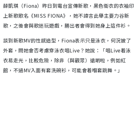
薛凱琪（Fiona）昨日到電台宣傳新歌，黑色衞衣的衣袖印
上新歌歌名《MISS FIONA》，她不諱言此舉主要力谷新
歌，之後會與歌迷玩遊戲，勝出者會得到她身上這件衫。
談到新歌MV的性感造型，Fiona表示只是泳衣，何況披了
外套，問她會否考慮穿泳衣唱Live？她說：「唱Live着泳
衣易走光，比較危險，除非（與觀眾）遠啲啦，例如紅
館，不過MV入面有套洗碗衫，可能會着嗰套跳舞。」