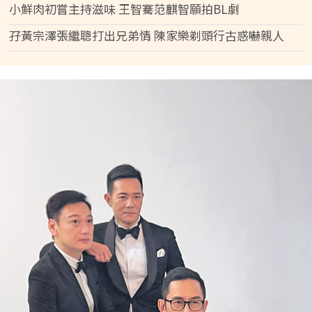
小鮮肉初嘗主持滋味 王智騫范麒智願拍BL劇
孖黃宗澤張繼聰打出兄弟情 陳家樂剃頭行古惑嚇親人