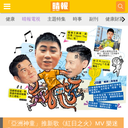
健康
晴報電視
主題特集
時事
副刊
健康財富
「亞洲神童」推新歌《紅日之火》MV 樂迷