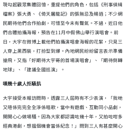
現勾起觀眾集體回憶，重提他們的角色，包括《刑事偵緝
檔案》張大勇、《倚天屠龍記》的張無忌及楊逍；不少網
民期待他們合作拍劇，可惜至今未有聲氣。不過，近日他
們合體拍攝海報，預告在11月中假佛山舉行演唱會。前
日，大宇在微博上載他們拍攝演唱會海報的花絮，只見三
人穿上黑西裝，打扮型到爆。內地網民紛紛留言表示準備
搶飛，又指「好期待大宇哥的首場演唱會」、「期待倒轉
地球」、「建議全國巡演」。
嘆幾十歲人拒騷肌
大宇接受本報訪問時，透露三人屆時有不少表演，「我哋
又唔係完完全全淨係唱歌，當中有遊戲、互動同小品劇，
開開心心做場騷。因為大家都認識咗幾十年，又拍咗咁多
經典港劇，想搵個機會當係紀念！」問到三人有甚麼開心