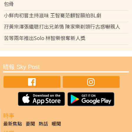
包骨
小鮮肉初嘗主持滋味 王智騫范麒智願拍BL劇
孖黃宗澤張繼聰打出兄弟情 陳家樂剃頭行古惑嚇親人
苦等兩年推出Solo 林智樂恨奪新人獎
晴報 Sky Post
時事
最新焦點
要聞
熱話
暖聞