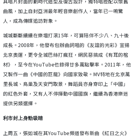
其唱片封面的劃時代造型及復古設計，獨特唱腔配以懷舊
曲風，加上自封亞洲最年輕音樂創作人，當年已一鳴驚
人，成為傳媒追訪對象。
城城斷斷續續在樂壇打滾15年，可算陪伴不少八、九十後
成長。2008年，他發布包辦曲詞唱的《友誼的光彩》宣揚
北京奧運，更令全城巴絲打瘋狂，網民惡搞成《有耳的棺
材》，至今在YouTube也錄得廿多萬點擊率。2011年，他
又製作一曲《中國的巨龍》向國家致敬。MV特地在北京萬
里長城、鳥巢及天安門取景，舞蹈員亦身穿印上「中國」
的紅色外套，又有人不停揮動中國國旗，繼續為香港樂迷
提供另類選擇。
利市封上身勁吸睛
上周五，張如城在其YouTube頻道發布新曲《紅日之火》