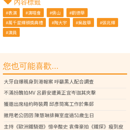
內容標籤
表演
演唱會
佛山
劉德華
萬千星輝頒獎典禮
陶大宇
吳啟華
張兆輝
演員
您也可能喜歡...
大牙自爆親身到港報案 呼籲黑人配合調查
不滿扮醜拍MV 呂爵安遭黃正宜岑珈其夾擊
獲邀出席紐約時裝周 邱彥筒寓工作於集郵
撇甩老公囝囝 陳慧琳排舞室度過51歲生日
主持《歐洲鐵騎遊》憶辛酸史 袁偉豪拍《鐵探》瘦到皮