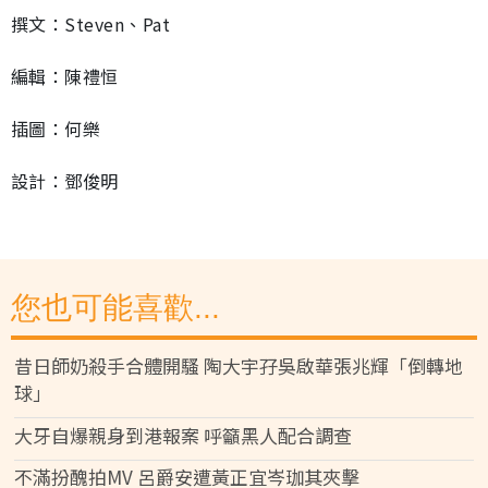
撰文：Steven、Pat
編輯：陳禮恒
插圖：何樂
設計：鄧俊明
您也可能喜歡...
昔日師奶殺手合體開騷 陶大宇孖吳啟華張兆輝「倒轉地
球」
大牙自爆親身到港報案 呼籲黑人配合調查
不滿扮醜拍MV 呂爵安遭黃正宜岑珈其夾擊