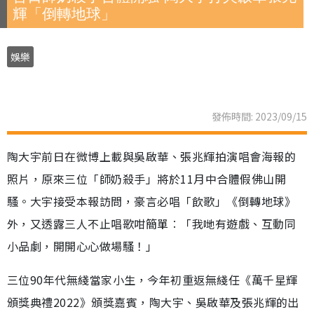
輝「倒轉地球」
娛樂
發佈時間: 2023/09/15
陶大宇前日在微博上載與吳啟華、張兆輝拍演唱會海報的
照片，原來三位「師奶殺手」將於11月中合體假佛山開
騷。大宇接受本報訪問，豪言必唱「飲歌」《倒轉地球》
外，又透露三人不止唱歌咁簡單︰「我哋有遊戲、互動同
小品劇，開開心心做場騷！」
三位90年代無綫當家小生，今年初重返無綫任《萬千星輝
頒獎典禮2022》頒獎嘉賓，陶大宇、吳啟華及張兆輝的出