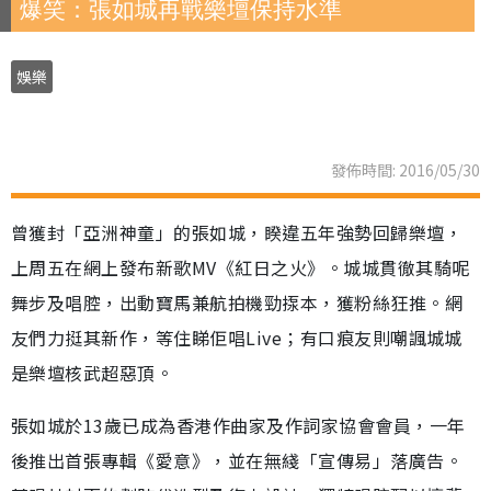
爆笑：張如城再戰樂壇保持水準
娛樂
發佈時間: 2016/05/30
曾獲封「亞洲神童」的張如城，睽違五年強勢回歸樂壇，
上周五在網上發布新歌MV《紅日之火》。城城貫徹其騎呢
舞步及唱腔，出動寶馬兼航拍機勁揼本，獲粉絲狂推。網
友們力挺其新作，等住睇佢唱Live；有口痕友則嘲諷城城
是樂壇核武超惡頂。
張如城於13歲已成為香港作曲家及作詞家協會會員，一年
後推出首張專輯《愛意》，並在無綫「宣傳易」落廣告。