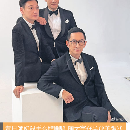
昔日師奶殺手合體開騷 陶大宇孖吳啟華張兆