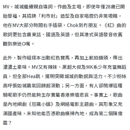
MV，城城繼續親自填詞、作曲及主唱，即使年僅28歲已開
始發福，其招牌「利市封」造型及自家唱腔仍非常吸睛，
他在MV大部分時間右手插袋，Chok到冇朋友。《紅》曲的
歌詞更包含廣東話、國語及英語，但其港式英語發音依舊
聽到樂迷O嘴。
此外，製作組揼本出動紅色寶馬，再加上航拍鏡頭，帶出
濃濃土豪味。MV又有辣妹、黑超大叔及MK系少年充當舞蹈
員，但全部Hea跳，擺明突顯城城的動感與活力。不少粉絲
高呼張如城霸氣回歸超滾動；另一方面，有人卻鬧爆這種
騎呢歌手仍然能夠生存實屬香港樂壇悲哀。事實上，歌曲
是內地網劇《狂飆小鎮》及網絡電影主題曲，其形象又充
滿國產味，未知他能否憑歌曲橫掃內地，成為第二個陳偉
霆？