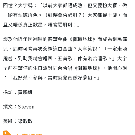
回憶？大宇稱︰「以前大家都唔成熟，但又要扮大個，做
一啲有型嘅角色。（到時會否騷肌？）大家都幾十歲，而
且又唔係真正歌星，唔會騷肌喇！」
談及他近年因翻唱劉德華金曲《倒轉地球》而成為網民寵
兒，屆時可會再次演繹這首金曲？大宇笑說︰「一定走唔
甩啦，到時我哋會唱四、五首歌，仲有啲合唱歌。」大宇
早前在華仔的生日派對同台合唱《倒轉地球》，他開心說
︰「我好榮幸參與，當時感覺真係好夢幻。」
採訪︰黃曉妍
撰文︰Steven
美術︰梁政敏