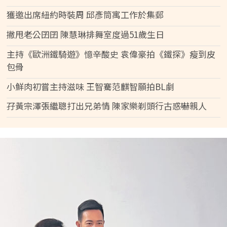
獲邀出席紐約時裝周 邱彥筒寓工作於集郵
撇甩老公囝囝 陳慧琳排舞室度過51歲生日
主持《歐洲鐵騎遊》憶辛酸史 袁偉豪拍《鐵探》瘦到皮
包骨
小鮮肉初嘗主持滋味 王智騫范麒智願拍BL劇
孖黃宗澤張繼聰打出兄弟情 陳家樂剃頭行古惑嚇親人