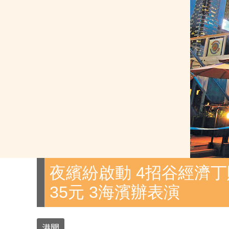
夜繽紛啟動 4招谷經濟丁
35元 3海濱辦表演
港聞