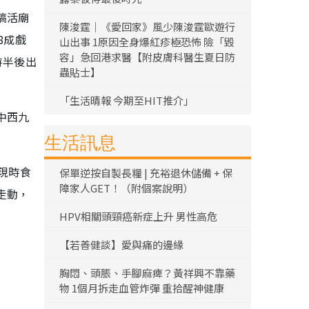
搞活廟
陳浚霆｜《愛回家》風少陳浚霆歐遊行
8成戲
山出事 1原因全身爆紅疹極恐怖 險「毀
容」急回港求醫【附皮膚科醫生夏日防
時半後出
蟲貼士】
「生活晴報 今期至HIT推介」
中西九
生活訊息
現時食
保單逆按自製長糧 | 充裕退休儲備 + 保
障家人GET！（附個案說明）
走動，
HPV相關頭頸癌新症上升 男性高危
【若善健談】愛與痛的邊緣
胸悶、頭脹、手腳麻痺？黃祥興不靠藥
物 1個月拆走血管炸彈 重拾醒神健康