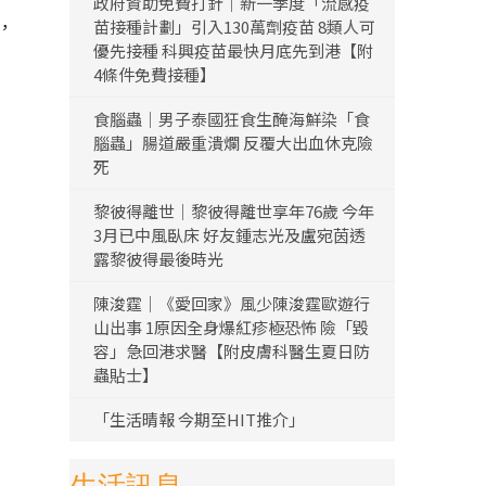
政府資助免費打針｜新一季度「流感疫
，
苗接種計劃」引入130萬劑疫苗 8類人可
優先接種 科興疫苗最快月底先到港【附
4條件免費接種】
食腦蟲｜男子泰國狂食生醃海鮮染「食
腦蟲」腸道嚴重潰爛 反覆大出血休克險
死
黎彼得離世｜黎彼得離世享年76歲 今年
3月已中風臥床 好友鍾志光及盧宛茵透
露黎彼得最後時光
陳浚霆｜《愛回家》風少陳浚霆歐遊行
山出事 1原因全身爆紅疹極恐怖 險「毀
容」急回港求醫【附皮膚科醫生夏日防
蟲貼士】
「生活晴報 今期至HIT推介」