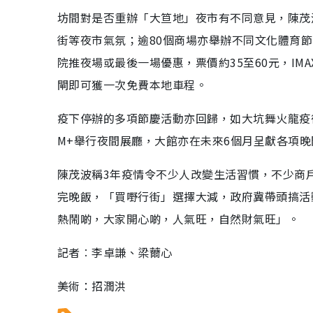
坊間對是否重辦「大笪地」夜市有不同意見，陳茂
街等夜市氣氛；逾80個商場亦舉辦不同文化體育
院推夜場或最後一場優惠，票價約35至60元，IM
閘即可獲一次免費本地車程。
疫下停辦的多項節慶活動亦回歸，如大坑舞火龍疫
M+舉行夜間展廳，大館亦在未來6個月呈獻各項
陳茂波稱3年疫情令不少人改變生活習慣，不少商
完晚飯，「買嘢行街」選擇大減，政府冀帶頭搞活
熱鬧啲，大家開心啲，人氣旺，自然財氣旺」。
記者︰李卓謙、梁薾心
美術：招潤洪