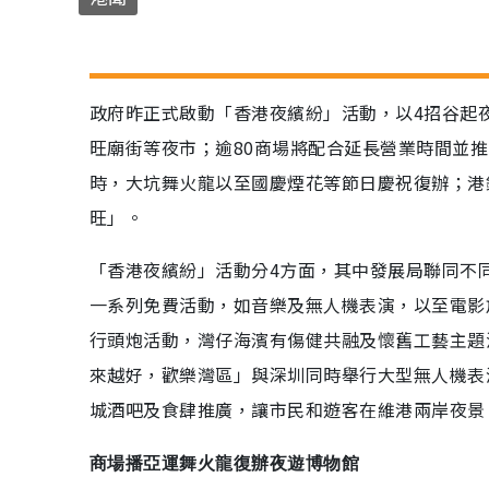
政府昨正式啟動「香港夜繽紛」活動，以4招谷起
旺廟街等夜市；逾80商場將配合延長營業時間並推
時，大坑舞火龍以至國慶煙花等節日慶祝復辦；港
旺」。
「香港夜繽紛」活動分4方面，其中發展局聯同不
一系列免費活動，如音樂及無人機表演，以至電影
行頭炮活動，灣仔海濱有傷健共融及懷舊工藝主題
來越好，歡樂灣區」與深圳同時舉行大型無人機表
城酒吧及食肆推廣，讓市民和遊客在維港兩岸夜景
商場播亞運舞火龍復辦夜遊博物館