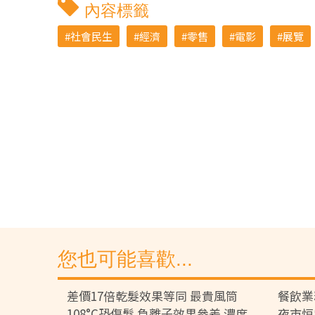
內容標籤
社會民生
經濟
零售
電影
展覽
您也可能喜歡...
差價17倍乾髮效果等同 最貴風筒
餐飲業
108°C恐傷髮 負離子效果參差 濃度
夜市恒