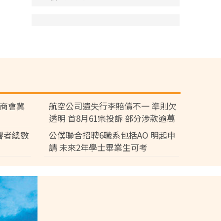
廠商會冀
航空公司遺失行李賠償不一 準則欠
透明 首8月61宗投訴 部分涉款逾萬
元
響者總數
公僕聯合招聘6職系包括AO 明起申
請 未來2年學士畢業生可考