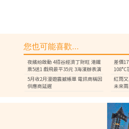
您也可能喜歡...
夜繽紛啟動 4招谷經濟丁財旺 港鐵
差價1
票5送1 戲飛最平35元 3海濱辦表演
108
差逾百
5月收2月漫遊震撼帳單 電訊商稱因
紅雨又
供應商延遲
未來兩