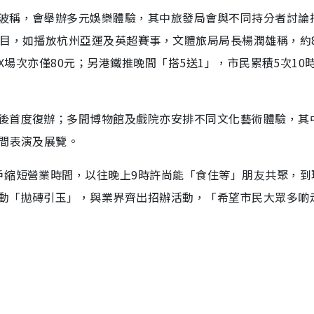
波稱，會舉辦多元娛樂體驗，其中旅發局會與不同持分者討論
節目，如播放杭州亞運及英超賽事，文體旅局局長楊潤雄稱，約
AX場次亦僅80元；另港鐵推晚間「搭5送1」，市民累積5次10
後首度復辦；多間博物館及戲院亦安排不同文化藝術體驗，其
晚間表演及展覽。
戶縮短營業時間，以往晚上9時許尚能「食住等」朋友共聚，到
動「拋磚引玉」，與業界齊出招辦活動，「希望市民大眾多啲