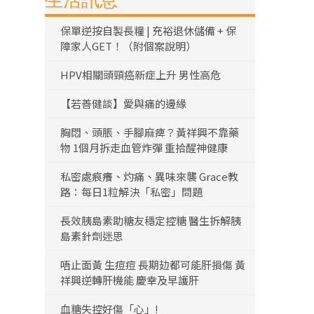
生活訊息
保單逆按自製長糧 | 充裕退休儲備 + 保
障家人GET！（附個案說明）
HPV相關頭頸癌新症上升 男性高危
【若善健談】愛與痛的邊緣
胸悶、頭脹、手腳麻痺？黃祥興不靠藥
物 1個月拆走血管炸彈 重拾醒神健康
私密處痕癢、灼痛、異味來襲 Grace教
路：每日1粒解決「私密」問題
長效胰島素助糖友穩定控糖 醫生拆解胰
島素針劑迷思
唔止面黃 生痘痘 長期攰都可能肝損傷 黃
祥興逆轉肝機能 慶幸及早護肝
血糖失控好傷「心」!