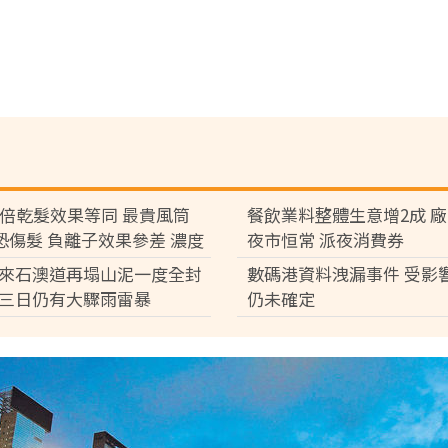
7倍乾髮效果等同 最貴風筒
餐飲業料整體生意增2成 
°C恐傷髮 負離子效果參差 濃度
夜市恒常 派夜消費券
倍
來石澳道再塌山泥一度全封
數碼港資料洩漏事件 受影
三日仍有大驟雨雷暴
仍未確定