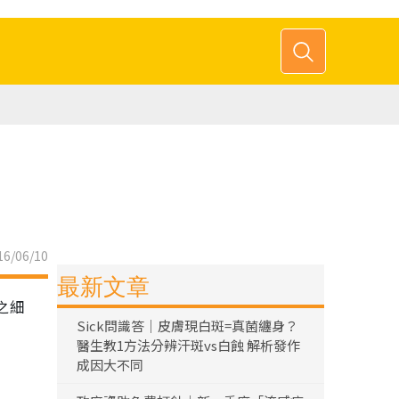
6/06/10
最新文章
1之細
Sick問識答｜皮膚現白斑=真菌纏身？
醫生教1方法分辨汗斑vs白蝕 解析發作
成因大不同