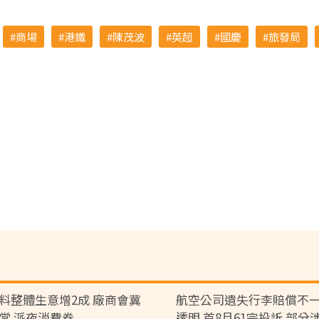
商場
港鐵
陳茂波
英超
國慶
旅發局
料整體生意增2成 廠商會冀
航空公司遺失行李賠償不一
常 派夜消費券
透明 首8月61宗投訴 部分