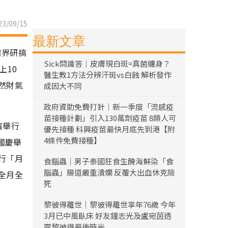
3/09/15
最新文章
業界研搞
Sick問識答｜皮膚現白斑=真菌纏身？
上10
醫生教1方法分辨汗斑vs白蝕 解析發作
然財氣
成因大不同
政府資助免費打針｜新一季度「流感疫
苗接種計劃」引入130萬劑疫苗 8類人可
濱舉行
優先接種 科興疫苗最快月底先到港【附
4條件免費接種】
國慶舉
行「月
食腦蟲｜男子泰國狂食生醃海鮮染「食
腦蟲」腸道嚴重潰爛 反覆大出血休克險
全月全
死
黎彼得離世｜黎彼得離世享年76歲 今年
3月已中風臥床 好友鍾志光及盧宛茵透
露黎彼得最後時光