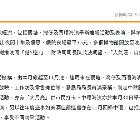
發佈時間: 202
夜經濟，包括觀塘、灣仔及西環海濱舉辦連場活動及表演，與
出夜間市集及優惠，戲院夜場最平35元，多個博物館開放至晚
鐵推晚間「搭5送1」。財政司司長陳茂波期望，「人氣旺，自
同機構，由本月底起至11月底，逢周末在觀塘、灣仔及西環海
放映、工作坊及零售攤位等。發展局局長甯漢豪稱，將趁中秋
活動，亦有「大月亮」供市民打卡。中環海濱亦於本月30日舉
演，另以往年度盛事如美酒佳餚巡禮亦在11月回歸中環，包括
，享受不同精采活動。