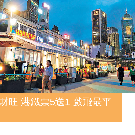
財旺 港鐵票5送1 戲飛最平