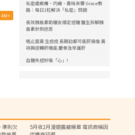
私密處痕癢、灼痛、異味來襲 Grace教
路：每日1粒解決「私密」問題
M+
長效胰島素助糖友穩定控糖 醫生拆解胰
島素針劑迷思
唔止面黃 生痘痘 長期攰都可能肝損傷 黃
祥興逆轉肝機能 慶幸及早護肝
血糖失控好傷「心」!
 準則欠
5月收2月漫遊震撼帳單 電訊商稱因
涉款逾萬
供應商延遲