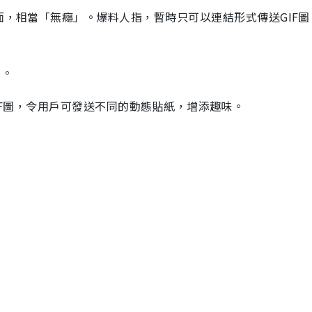
面，相當「無癮」。爆料人指，暫時只可以連結形式傳送GIF圖
片。
支援GIF圖，令用戶可發送不同的動態貼紙，增添趣味。