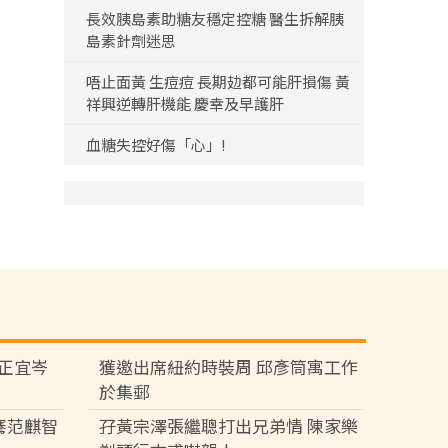
長效胰島素助糖友穩定控糖 醫生拆解胰
島素針劑迷思
唔止面黃 生痘痘 長期攰都可能肝損傷 黃
祥興逆轉肝機能 慶幸及早護肝
血糖失控好傷「心」!
黃正宜岑
獲邀出席紐約時裝周 邱彥筒寓工作
於集郵
騫范麒智
孖黃宗澤張繼聰打出兄弟情 陳家樂