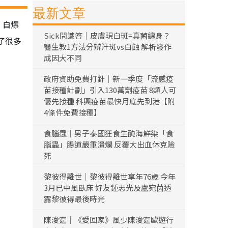
最新文章
，自爆
Sick問識答｜皮膚現白斑=真菌纏身？
了很多
醫生教1方法分辨汗斑vs白蝕 解析發作
成因大不同
政府資助免費打針｜新一季度「流感疫
苗接種計劃」引入130萬劑疫苗 8類人可
優先接種 科興疫苗最快月底先到港【附
4條件免費接種】
食腦蟲｜男子泰國狂食生醃海鮮染「食
腦蟲」腸道嚴重潰爛 反覆大出血休克險
死
黎彼得離世｜黎彼得離世享年76歲 今年
3月已中風臥床 好友鍾志光及盧宛茵透
露黎彼得最後時光
陳浚霆｜《愛回家》風少陳浚霆歐遊行