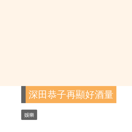
深田恭子再顯好酒量
娛樂