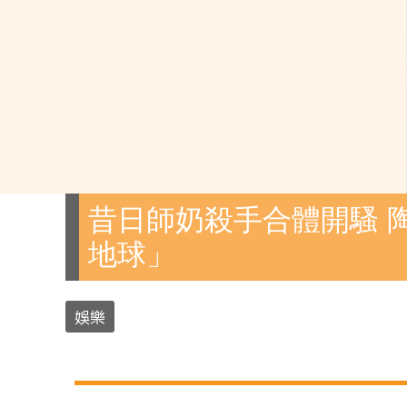
昔日師奶殺手合體開騷 
地球」
娛樂