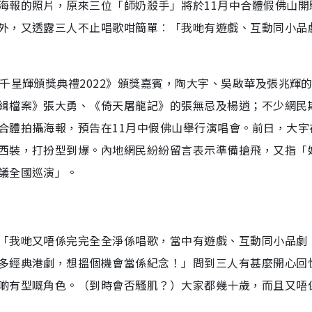
海報的照片，原來三位「師奶殺手」將於11月中合體假佛山開
外，又透露三人不止唱歌咁簡單︰「我哋有遊戲、互動同小品
千星輝頒獎典禮2022》頒獎嘉賓，陶大宇、吳啟華及張兆輝
緝檔案》張大勇、《倚天屠龍記》的張無忌及楊逍；不少網民
合體拍攝海報，預告在11月中假佛山舉行演唱會。前日，大宇
西裝，打扮型到爆。內地網民紛紛留言表示準備搶飛，又指「
議全國巡演」。
「我哋又唔係完完全全淨係唱歌，當中有遊戲、互動同小品劇
多經典港劇，想搵個機會當係紀念！」問到三人有甚麼開心回
啲有型嘅角色。（到時會否騷肌？）大家都幾十歲，而且又唔