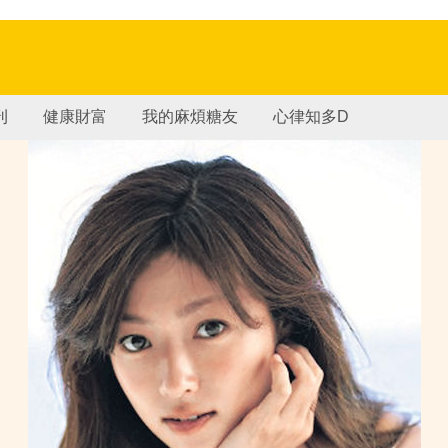
刊
健康財富
我的麻煩糖友
心律知多D