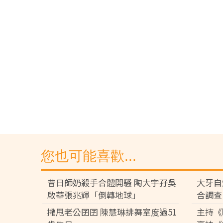
您也可能喜歡...
昔日師奶殺手合體開騷 陶大宇孖吳
大牙自
啟華張兆輝「倒轉地球」
合調查
撇甩老公囝囝 陳慧琳排舞室度過51
主持《