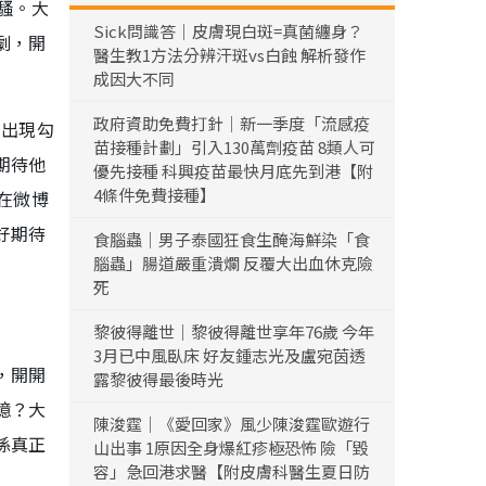
騷。大
Sick問識答｜皮膚現白斑=真菌纏身？
劇，開
醫生教1方法分辨汗斑vs白蝕 解析發作
成因大不同
政府資助免費打針｜新一季度「流感疫
的出現勾
苗接種計劃」引入130萬劑疫苗 8類人可
期待他
優先接種 科興疫苗最快月底先到港【附
4條件免費接種】
在微博
好期待
食腦蟲｜男子泰國狂食生醃海鮮染「食
腦蟲」腸道嚴重潰爛 反覆大出血休克險
死
黎彼得離世｜黎彼得離世享年76歲 今年
3月已中風臥床 好友鍾志光及盧宛茵透
，開開
露黎彼得最後時光
憶？大
陳浚霆｜《愛回家》風少陳浚霆歐遊行
係真正
山出事 1原因全身爆紅疹極恐怖 險「毀
容」急回港求醫【附皮膚科醫生夏日防