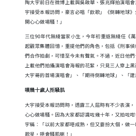
陶大宇前日在微博上載與吳啟華、張兆輝拍演唱會
宇接受本報訪問，豪言必唱「飲歌」《倒轉地球》
開心心做場騷！」
三位90年代無綫當家小生，今年初重返無綫任《萬
起觀眾集體回憶，重提他們的角色，包括《刑事偵
們合作拍劇，可惜至今未有聲氣。不過，近日他們
上載他們拍攝演唱會海報的花絮，只見三人穿上黑
大宇哥的首場演唱會」、「期待倒轉地球」、「建
嘆幾十歲人拒騷肌
大宇接受本報訪問時，透露三人屆時有不少表演，
心心做場騷。因為大家都認識咗幾十年，又拍咗咁
宇稱︰「以前大家都唔成熟，但又要扮大個，做一
歌星，唔會騷肌喇！」