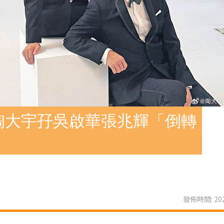
陶大宇孖吳啟華張兆輝「倒轉
發佈時間: 202