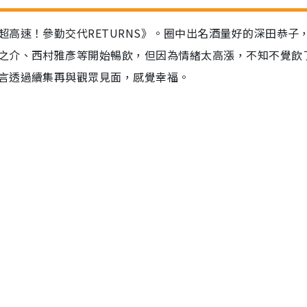
高速！參勤交代RETURNS》。圈中出名酒量好的深田恭子
之介、西村雅彥等開始暢飲，但因為情緒太高漲，不知不覺飲
言透過續集再與觀眾見面，感覺幸福。