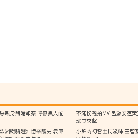
爆親身到港報案 呼籲黑人配
不滿扮醜拍MV 呂爵安遭
珈其夾擊
歐洲鐵騎遊》憶辛酸史 袁偉
小鮮肉初嘗主持滋味 王智