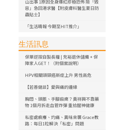
山出事 1原因全身爆紅疹極恐怖 險「毀
容」急回港求醫【附皮膚科醫生夏日防
蟲貼士】
「生活晴報 今期至HIT推介」
生活訊息
保單逆按自製長糧 | 充裕退休儲備 + 保
障家人GET！（附個案說明）
HPV相關頭頸癌新症上升 男性高危
【若善健談】愛與痛的邊緣
胸悶、頭脹、手腳麻痺？黃祥興不靠藥
物 1個月拆走血管炸彈 重拾醒神健康
私密處痕癢、灼痛、異味來襲 Grace教
路：每日1粒解決「私密」問題