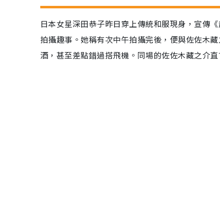
日本女星深田恭子昨日穿上傳統和服現身，宣傳《超
拍攝趣事。她稱有次中午拍攝完後，便與佐佐木藏
酒，甚至差點錯過搭飛機。同場的佐佐木藏之介直