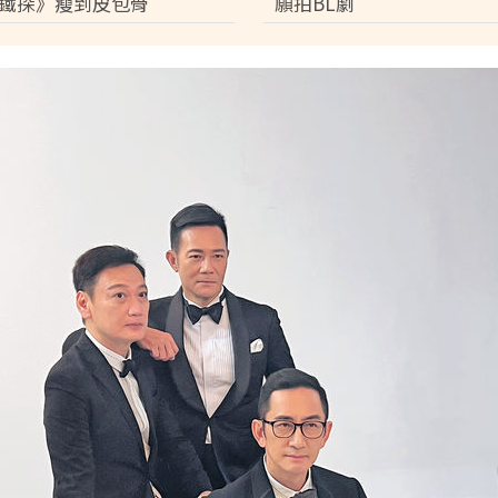
鐵探》瘦到皮包骨
願拍BL劇