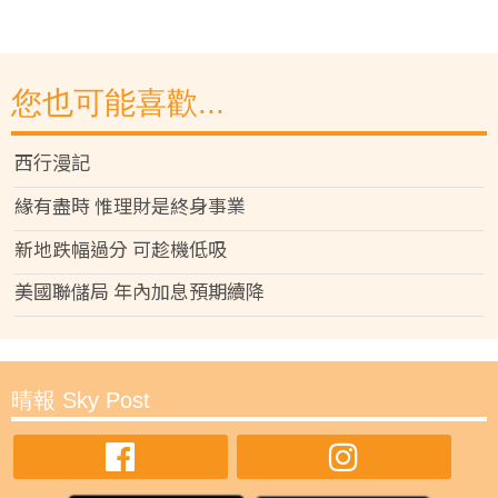
您也可能喜歡...
西行漫記
緣有盡時 惟理財是終身事業
新地跌幅過分 可趁機低吸
美國聯儲局 年內加息預期續降
晴報 Sky Post