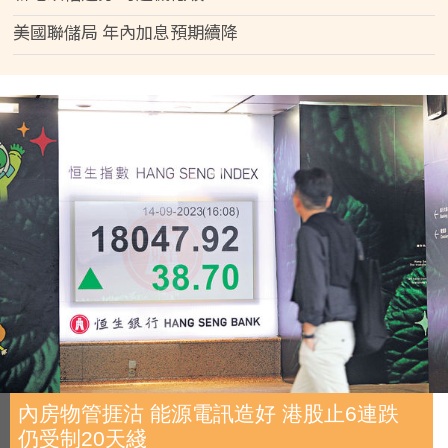
美國聯儲局 年內加息預期續降
內房物管捱沽 能源電訊造好 港股止6連跌
仍受制20天綫