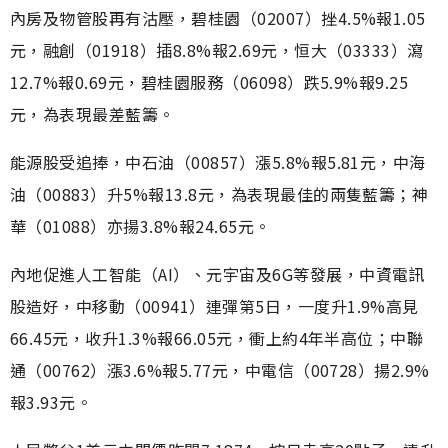
內房及物管股再有沽壓，碧桂園（02007）挫4.5%報1.05
元，融創（01918）插8.8%報2.69元，恒大（03333）瀉
12.7%報0.69元，碧桂園服務（06098）跌5.9%報9.25
元，為表現最差藍籌。
能源股受追捧，中石油（00857）漲5.8%報5.81元，中海
油（00883）升5%報13.8元，為表現最佳的兩隻藍籌；神
華（01088）亦揚3.8%報24.65元。
內地促進人工智能（AI）、元宇宙及6G等發展，中資電訊
股造好，中移動（00941）連彈第5日，一度升1.9%高見
66.45元，收升1.3%報66.05元，衝上約4年半高位；中聯
通（00762）漲3.6%報5.77元，中電信（00728）揚2.9%
報3.93元。