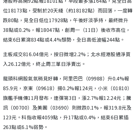
港股昨高開92點報18101點，早段最多漲164點，見全日高
位18173點，受制於20天綫（約18182點）而回落，一度轉
跌80點，見全日低位17928點，午後好淡爭持，最終微升
38點或0.2%，報18047點，創周一（11日）後收市高位，
結束6日累瀉834點或4.4%頹勢，全日高低波幅244點。
主板成交816.04億元，按日微增2.2%；北水經港股通淨買
入26.12億元，終止周三單日淨賣出。
龍頭科網股氣氛稍見好轉，阿里巴巴（09988）升0.4%報
85.9元，京東（09618）揚0.2%報124元，小米（01810）
旗艦手機傳11月發布，連彈第3日，漲2.7%報12.24元；騰
訊（00700）及美團（03690）則微跌0.1%，報319.8元及
123元。科指收報4059點，升17點或0.4%，結束6日累插
263點或6.1%弱勢。