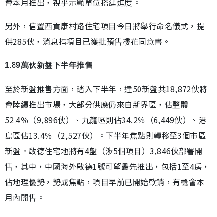
會本月推出，視乎示範單位搭建進度。
另外，信置西貢康村路住宅項目今日將舉行命名儀式，提
供285伙，消息指項目已獲批預售樓花同意書。
1.89萬伙新盤下半年推售
至於新盤推售方面，踏入下半年，達50新盤共18,872伙將
會陸續推出市場，大部分供應仍來自新界區，佔整體
52.4％（9,896伙）、九龍區則佔34.2％（6,449伙）、港
島區佔13.4％（2,527伙）。下半年焦點則轉移至3個市區
新盤。啟德住宅地將有4盤（涉5個項目）3,846伙部署開
售，其中，中國海外啟德1號可望最先推出，包括1至4房，
佔地理優勢，勢成焦點，項目早前已開始軟銷，有機會本
月內開售。