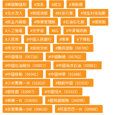
美國聯儲局
加息
成交
港股通
北水流入
新經濟股
科技行業
恒生科技指數
民企內房股
物業管理股
石油石化股
煤炭股
人工智能
元宇宙
6G
中資電訊股
人民幣
中國人民銀行
降準
下降軌
市況分析
技術分析
騰訊控股（00700）
中國電信（00728）
中國聯通（00762）
中國石油股份（00857）
中國海洋石油（00883）
中國移動（00941）
中國神華（01088）
小米集團－W（01810）
融創中國（01918）
碧桂園（02007）
中國恒大（03333）
美團－W（03690）
碧桂園服務（06098）
京東集團—SW（09618）
阿里巴巴－W（09988）