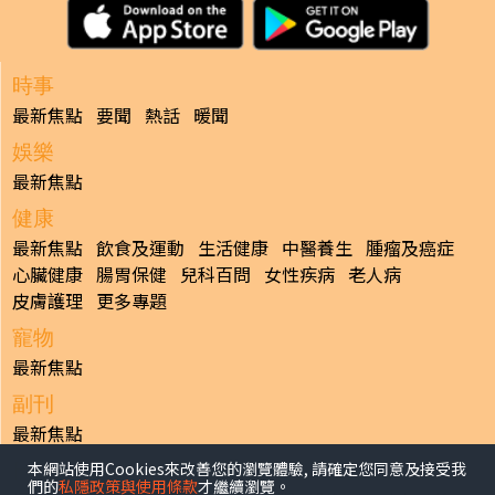
時事
最新焦點
要聞
熱話
暖聞
娛樂
最新焦點
健康
最新焦點
飲食及運動
生活健康
中醫養生
腫瘤及癌症
心臟健康
腸胃保健
兒科百問
女性疾病
老人病
皮膚護理
更多專題
寵物
最新焦點
副刊
最新焦點
本網站使用Cookies來改善您的瀏覽體驗, 請確定您同意及接受我
日報
們的
私隱政策與使用條款
才繼續瀏覽。