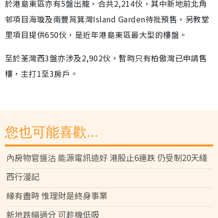
於港島東區亦有5盤出籠，合共2,214伙，其中新地前北角
邨項目海璇及南豐筲箕灣Island Garden待批預售，另教堂
里項目提供650伙，是近年港島東區最大型的樓盤。
至於荃灣西3盤亦涉及2,902伙，暫時只有柏傲灣已申請售
樓，主打1至3房戶。
您也可能喜歡...
內房物管捱沽 能源電訊造好 港股止6連跌 仍受制20天綫
西行漫記
緣有盡時 惟理財是終身事業
新地跌幅過分 可趁機低吸