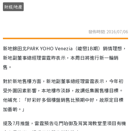
財經/地產
發佈時間: 2016/07/06
新地錦田北PARK YOHO Venezia（峻巒1B期）銷情理想，
新地副董事總經理雷霆昨表示，本周日將進行新一輪銷
售。
對於新地售樓方面，新地副董事總經理雷霆表示，今年初
受外圍因素影響，本地樓市淡靜，故調低集團售樓目標。
他補充：「好彩好多個樓盤銷售比預期中好，故原定目標
加番啲。」
提及7月推盤，雷霆預告屯門珀御及筲箕灣教堂里項目有機