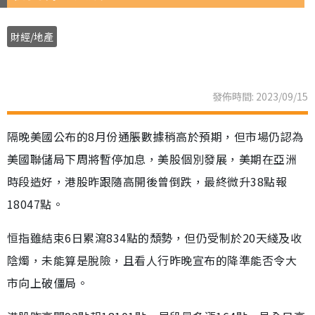
財經/地產
發佈時間: 2023/09/15
隔晚美國公布的8月份通脹數據稍高於預期，但市場仍認為
美國聯儲局下周將暫停加息，美股個別發展，美期在亞洲
時段造好，港股昨跟隨高開後曾倒跌，最終微升38點報
18047點。
恒指雖結束6日累瀉834點的頹勢，但仍受制於20天綫及收
陰燭，未能算是脫險，且看人行昨晚宣布的降準能否令大
市向上破僵局。