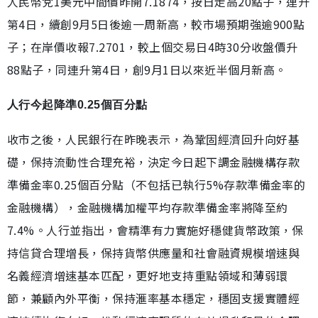
人民幣兌1美元中間價昨開7.1874，按日走高20點子，連升
第4日，續創9月5日後逾一周新高，較市場預期強逾900點
子；在岸價收報7.2701，較上個交易日4時30分收盤價升
88點子，同連升第4日，創9月1日以來近半個月新高。
人行今起降準0.25個百分點
收市之後，人民銀行在昨晚表示，為鞏固經濟回升向好基
礎，保持流動性合理充裕，決定今日起下調金融機構存款
準備金率0.25個百分點（不包括已執行5%存款準備金率的
金融機構），金融機構加權平均存款準備金率將降至約
7.4%。人行並指出，會精準有力實施好穩健貨幣政策，保
持信貸合理增長，保持貨幣供應量和社會融資規模增速與
名義經濟增速基本匹配，更好地支持重點領域和薄弱環
節，兼顧內外平衡，保持滙率基本穩定，穩固支援實體經