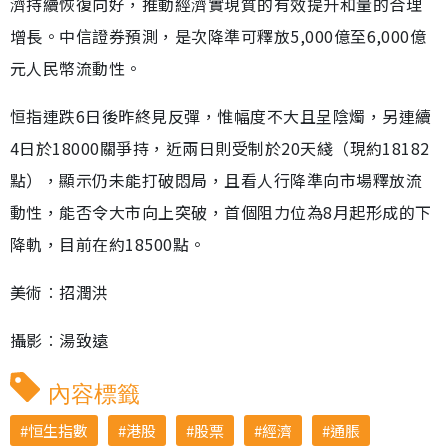
濟持續恢復向好，推動經濟實現質的有效提升和量的合理
增長。中信證券預測，是次降準可釋放5,000億至6,000億
元人民幣流動性。
恒指連跌6日後昨終見反彈，惟幅度不大且呈陰燭，另連續
4日於18000關爭持，近兩日則受制於20天綫（現約18182
點），顯示仍未能打破悶局，且看人行降準向市場釋放流
動性，能否令大市向上突破，首個阻力位為8月起形成的下
降軌，目前在約18500點。
美術︰招潤洪
攝影︰湯致遠
內容標籤
恒生指數
港股
股票
經濟
通脹