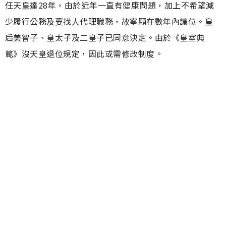
任天皇達28年，由於近年一直有健康問題，加上不希望減
少履行公務及要找人代理職務，故寧願在數年內讓位。皇
后美智子、皇太子及二皇子已同意決定。由於《皇室典
範》沒天皇退位規定，因此或需修改制度。