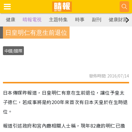
健康
晴報電視
主題特集
時事
副刊
健康財富
日皇明仁有意生前退位
中國/國際
發佈時間: 2016/07/14
日本傳媒昨報道，日皇明仁有意在生前退位，讓位予皇太
子德仁，若成事將是約200年來首次有日本天皇於在生時退
位。
報道引述政府和宮內廳相關人士稱，現年82歲的明仁已擔