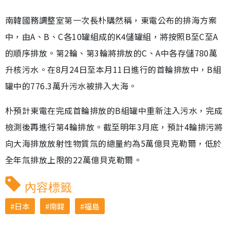
南韓國務調整室第一次長朴購然稱，東電公布的排海方案
中，由A、B、C各10罐組成的K4儲罐組，將按照B至C至A
的順序排放。第2輪、第3輪將排放的C、A中各存儲780萬
升核污水。在8月24日至本月11日進行的首輪排放中，B組
罐中的776.3萬升污水被排入大海。
朴預計東電在完成首輪排放的B組罐中重新注入污水，完成
檢測後再進行第4輪排放。截至明年3月底，預計4輪排污將
向大海排放放射性物質氚的總量約為5萬億貝克勒爾，低於
全年氚排放上限的22萬億貝克勒爾。
內容標籤
日本
南韓
福島