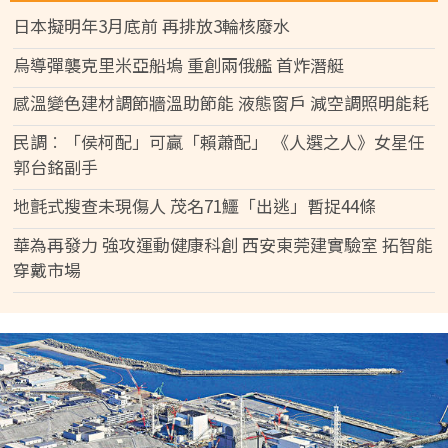
日本擬明年3月底前 再排放3輪核廢水
烏導彈襲克里米亞船塢 重創兩俄艦 首炸潛艇
感溫變色建材調節牆溫助節能 液態窗戶 減空調照明能耗
民調︰「侯柯配」可贏「賴蕭配」 《人選之人》女星任
郭台銘副手
地氈式搜查未現傷人 茂名71鱷「出逃」暫捉44條
華為再發力 強攻運動健康科創 西安東莞建實驗室 拓智能
穿戴市場