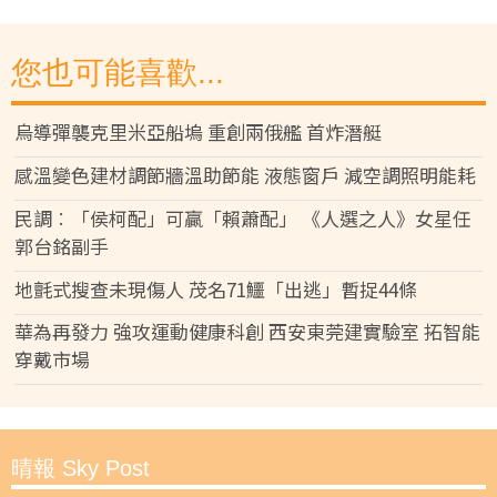
您也可能喜歡...
烏導彈襲克里米亞船塢 重創兩俄艦 首炸潛艇
感溫變色建材調節牆溫助節能 液態窗戶 減空調照明能耗
民調︰「侯柯配」可贏「賴蕭配」 《人選之人》女星任
郭台銘副手
地氈式搜查未現傷人 茂名71鱷「出逃」暫捉44條
華為再發力 強攻運動健康科創 西安東莞建實驗室 拓智能
穿戴市場
晴報 Sky Post