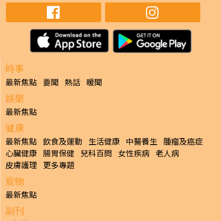
時事
最新焦點
要聞
熱話
暖聞
娛樂
最新焦點
健康
最新焦點
飲食及運動
生活健康
中醫養生
腫瘤及癌症
心臟健康
腸胃保健
兒科百問
女性疾病
老人病
皮膚護理
更多專題
寵物
最新焦點
副刊