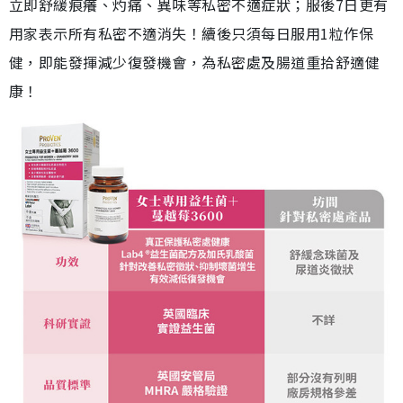
立即舒緩痕癢、灼痛、異味等私密不適症狀；服後7日更有
用家表示所有私密不適消失！續後只須每日服用1粒作保
健，即能發揮減少復發機會，為私密處及腸道重拾舒適健
康！