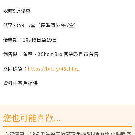
限時9折優惠
低至$359.1/盒（標準價$399/盒）
優惠期：10月6日至19日
銷售點：萬寧、3ChemBio 官網及門市有售
立即購買：
https://bit.ly/46chIpL
資料由客戶提供
您也可能喜歡...
血管健康｜19歲男生每天躺著玩手機5小時血栓 小腿腫痛