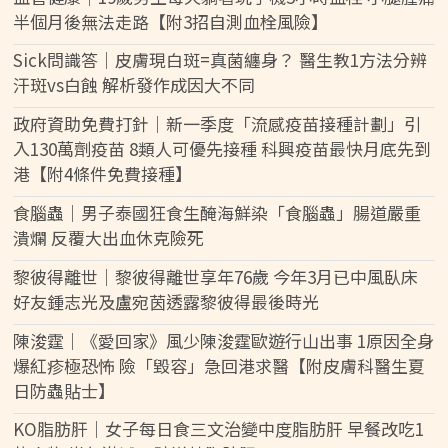
半個月後無法走路【附3招自測血栓風險】
Sick問識答｜皮膚現白斑=真菌纏身？ 醫生教1方法分辨
汗斑vs白蝕 解析發作成因大不同
政府資助免費打針｜新一季度「流感疫苗接種計劃」引
入130萬劑疫苗 8類人可優先接種 科興疫苗最快月底先到
港【附4條件免費接種】
食腦蟲｜男子泰國狂食生醃海鮮染「食腦蟲」腸道嚴重
潰爛 反覆大出血休克險死
黎彼得離世｜黎彼得離世享年76歲 今年3月已中風臥床
好友鍾志光及盧宛茵透露黎彼得最後時光
陳浚霆｜《愛回家》風少陳浚霆歐遊行山出事 1原因全身
爆紅疹極恐怖 險「毀容」急回港求醫【附皮膚科醫生夏
日防蟲貼士】
KO脂肪肝｜女子每日食三文治變中度脂肪肝 早餐改吃1