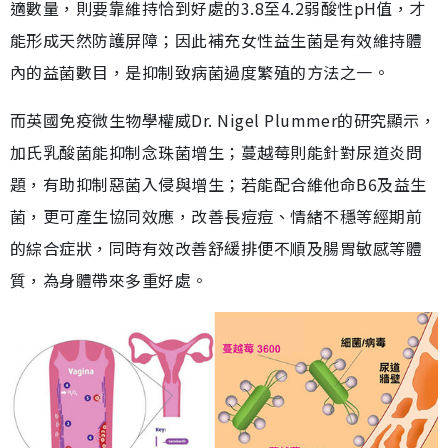
適數量，則要靠維持恰到好處的3.8至4.2弱酸性pH值，才
能形成天然防護屏障；因此補充女性益生菌是有效維持體
內的益菌數目，是抑制致病菌過度繁殖的方法之一。
而英國免疫微生物學權威Dr. Nigel Plummer的研究顯示，
加氏乳酸菌能抑制念珠菌增生；蔓越莓則能針對尿道炎問
題，有助抑制惡菌入侵與增生；若能配合維他命B6及益生
菌，更可產生協同效應，改善長痘痘、情緒不穩等經期前
的綜合症狀，同時有效改善舒緩排便不順及腸胃敏感等體
質，為身體帶來多重好處。