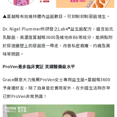
▲蔓越莓有效維持體內益菌數目，可抑制抑制惡菌增生。
Dr. Nigel Plummer所研發之Lab4®益生菌配方，蘊含加氏
乳酸菌、高濃度蔓越莓3600及維他命B6等成分，能將黏附
於尿道牆壁上的惡菌逐一帶走，改善私密痕癢、灼痛及異
味等問題。
ProVen最多臨床實証 英國醫藥級水平
Grace願意大力推薦ProVen女士專用益生菌+蔓越莓3600
予身邊好友，除了自身是忠實用家外，在外國生活時亦早
已對ProVen非常熟識！