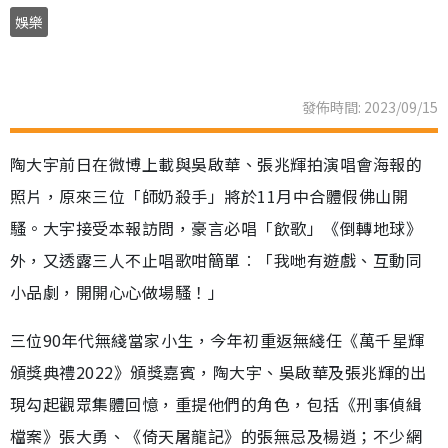
娛樂
發佈時間: 2023/09/15
陶大宇前日在微博上載與吳啟華、張兆輝拍演唱會海報的
照片，原來三位「師奶殺手」將於11月中合體假佛山開
騷。大宇接受本報訪問，豪言必唱「飲歌」《倒轉地球》
外，又透露三人不止唱歌咁簡單︰「我哋有遊戲、互動同
小品劇，開開心心做場騷！」
三位90年代無綫當家小生，今年初重返無綫任《萬千星輝
頒獎典禮2022》頒獎嘉賓，陶大宇、吳啟華及張兆輝的出
現勾起觀眾集體回憶，重提他們的角色，包括《刑事偵緝
檔案》張大勇、《倚天屠龍記》的張無忌及楊逍；不少網