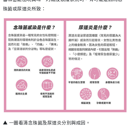
珠菌或尿道炎所致：
▲ 一圖看清念珠菌及尿道炎分別與成因。