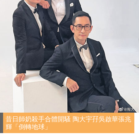
昔日師奶殺手合體開騷 陶大宇孖吳啟華張兆
輝「倒轉地球」