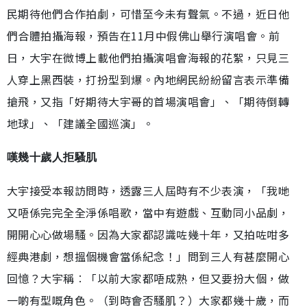
民期待他們合作拍劇，可惜至今未有聲氣。不過，近日他
們合體拍攝海報，預告在11月中假佛山舉行演唱會。前
日，大宇在微博上載他們拍攝演唱會海報的花絮，只見三
人穿上黑西裝，打扮型到爆。內地網民紛紛留言表示準備
搶飛，又指「好期待大宇哥的首場演唱會」、「期待倒轉
地球」、「建議全國巡演」。
嘆幾十歲人拒騷肌
大宇接受本報訪問時，透露三人屆時有不少表演，「我哋
又唔係完完全全淨係唱歌，當中有遊戲、互動同小品劇，
開開心心做場騷。因為大家都認識咗幾十年，又拍咗咁多
經典港劇，想搵個機會當係紀念！」問到三人有甚麼開心
回憶？大宇稱︰「以前大家都唔成熟，但又要扮大個，做
一啲有型嘅角色。（到時會否騷肌？）大家都幾十歲，而