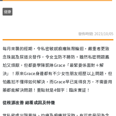
健康
發佈時間: 2023/10/05
每月來襲的經期，令私密敏感痕癢無限輪迴，嚴重者更致
念珠菌及尿道炎發作，令女生防不勝防。雖然私密問題尷
尬又煩厭，但都要學陳凱琳Grace「最緊要係面對＋解
決」！原來Grace身邊都有不少女性朋友經歷以上問題，但
怕尷尬不懂得如何解決，而Grace早已覓得良方，不需要用
藥都能解決問題！重點就是4個字：臨床實証！
從根源改善 細看成因及特徵
當私密處出現異味、灼痛及痕癢狀況時，有可能是因為念