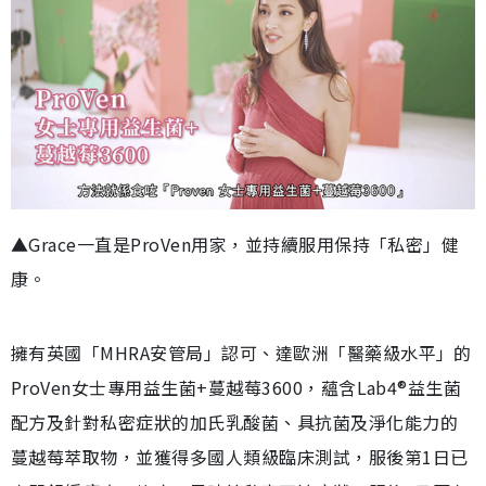
▲Grace一直是ProVen用家，並持續服用保持「私密」健
康。
擁有英國「MHRA安管局」認可、達歐洲「醫藥級水平」的
ProVen女士專用益生菌+蔓越莓3600，蘊含Lab4®益生菌
配方及針對私密症狀的加氏乳酸菌、具抗菌及淨化能力的
蔓越莓萃取物，並獲得多國人類級臨床測試，服後第1日已