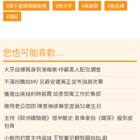
萬千星輝頒獎典禮
陶大宇
吳啟華
張兆輝
演員
您也可能喜歡...
大牙自爆親身到港報案 呼籲黑人配合調查
不滿扮醜拍MV 呂爵安遭黃正宜岑珈其夾擊
獲邀出席紐約時裝周 邱彥筒寓工作於集郵
撇甩老公囝囝 陳慧琳排舞室度過51歲生日
主持《歐洲鐵騎遊》憶辛酸史 袁偉豪拍《鐵探》瘦到皮
包骨
小鮮肉初嘗主持滋味 王智騫范麒智願拍BL劇