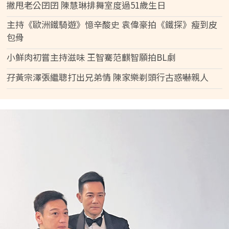
撇甩老公囝囝 陳慧琳排舞室度過51歲生日
主持《歐洲鐵騎遊》憶辛酸史 袁偉豪拍《鐵探》瘦到皮
包骨
小鮮肉初嘗主持滋味 王智騫范麒智願拍BL劇
孖黃宗澤張繼聰打出兄弟情 陳家樂剃頭行古惑嚇親人