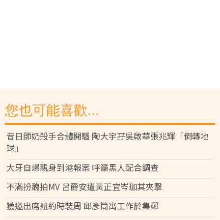
您也可能喜歡...
昔日師奶殺手合體開騷 陶大宇孖吳啟華張兆輝「倒轉地
球」
大牙自爆親身到港報案 呼籲黑人配合調查
不滿扮醜拍MV 呂爵安遭黃正宜岑珈其夾擊
獲邀出席紐約時裝周 邱彥筒寓工作於集郵