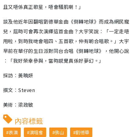
且又唔係真正歌星，唔會騷肌喇！」
談及他近年因翻唱劉德華金曲《倒轉地球》而成為網民寵
兒，屆時可會再次演繹這首金曲？大宇笑說︰「一定走唔
甩啦，到時我哋會唱四、五首歌，仲有啲合唱歌。」大宇
早前在華仔的生日派對同台合唱《倒轉地球》，他開心說
︰「我好榮幸參與，當時感覺真係好夢幻。」
採訪︰黃曉妍
撰文︰Steven
美術︰梁政敏
內容標籤
表演
演唱會
佛山
劉德華