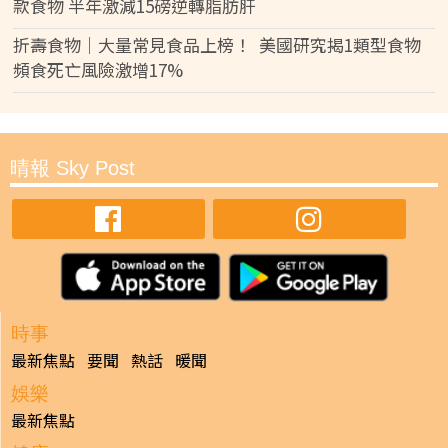
款食物 半年激減15磅逆轉脂肪肝
折壽食物｜大量常見食品上榜！ 美國研究揭1類型食物
頻食死亡風險激增17%
晴報 Sky Post
時事
最新焦點
要聞
熱話
暖聞
娛樂
最新焦點