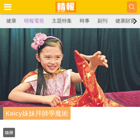
健康
晴報電視
主題特集
時事
副刊
健康財富
Keicy妹妹拜師學魔術
娛樂