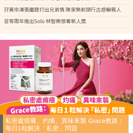
孖黃宗澤張繼聰打出兄弟情 陳家樂剃頭行古惑嚇親人
苦等兩年推出Solo 林智樂恨奪新人獎
私密處痕癢、灼痛、異味來襲 Grace教路：
每日1粒解決「私密」問題