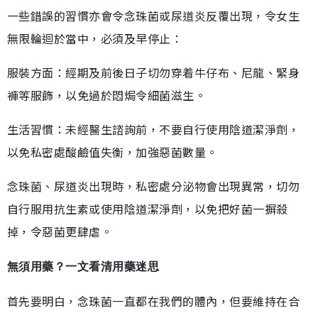
一些錯誤的習慣亦會令念珠菌或尿道炎反覆出現，令女生
無限輪迴於當中，必須及早停止：
服裝方面：經期及前後日子切勿穿着牛仔布、尼龍、緊身
褲等服飾，以免過於悶焗令細菌滋生。
生活習慣：未經醫生諮詢前，不要自行使用陰道潔淨劑，
以免私密處酸鹼值失衡，加強惡菌數量。
念珠菌、尿道炎出現時，私密處分泌物會出現異常，切勿
自行服用抗生素或使用陰道潔淨劑，以免把好菌一摒殺
掉，令惡菌更肆虐。
無須用藥？一文看清用藥迷思
首先要明白，念珠菌一直都在我們的體內，但要維持在合