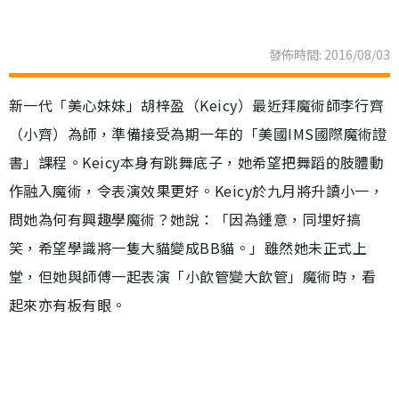
發佈時間: 2016/08/03
新一代「美心妹妹」胡梓盈（Keicy）最近拜魔術師李行齊
（小齊）為師，準備接受為期一年的「美國IMS國際魔術證
書」課程。Keicy本身有跳舞底子，她希望把舞蹈的肢體動
作融入魔術，令表演效果更好。Keicy於九月將升讀小一，
問她為何有興趣學魔術？她說：「因為鍾意，同埋好搞
笑，希望學識將一隻大貓變成BB貓。」雖然她未正式上
堂，但她與師傅一起表演「小飲管變大飲管」魔術時，看
起來亦有板有眼。