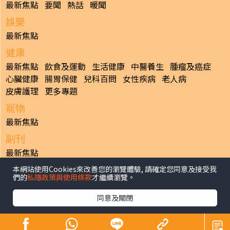
最新焦點
要聞
熱話
暖聞
娛樂
最新焦點
健康
最新焦點
飲食及運動
生活健康
中醫養生
腫瘤及癌症
心臟健康
腸胃保健
兒科百問
女性疾病
老人病
皮膚護理
更多專題
寵物
最新焦點
副刊
最新焦點
本網站使用Cookies來改善您的瀏覽體驗, 請確定您同意及接受我
日報
們的
私隱政策與使用條款
才繼續瀏覽。
揭頁版
港聞
財經/地產
中國/國際
娛樂
Healthy Life
生活副刊
親子/教育
體育
專題/人物
昔日晴報
同意及關閉
香港經濟日報版權所有©2026