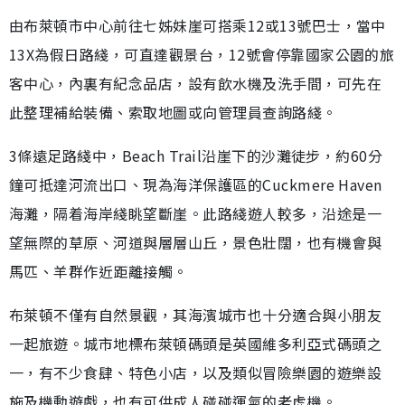
由布萊頓市中心前往七姊妹崖可搭乘12或13號巴士，當中
13X為假日路綫，可直達觀景台，12號會停靠國家公園的旅
客中心，內裏有紀念品店，設有飲水機及洗手間，可先在
此整理補給裝備、索取地圖或向管理員查詢路綫。
3條遠足路綫中，Beach Trail沿崖下的沙灘徒步，約60分
鐘可抵達河流出口、現為海洋保護區的Cuckmere Haven
海灘，隔着海岸綫眺望斷崖。此路綫遊人較多，沿途是一
望無際的草原、河道與層層山丘，景色壯闊，也有機會與
馬匹、羊群作近距離接觸。
布萊頓不僅有自然景觀，其海濱城市也十分適合與小朋友
一起旅遊。城市地標布萊頓碼頭是英國維多利亞式碼頭之
一，有不少食肆、特色小店，以及類似冒險樂園的遊樂設
施及機動遊戲，也有可供成人碰碰運氣的老虎機。