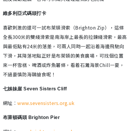
維多利亞式碼頭打卡
喜歡刺激的還可一試布萊頓滑索（Brighton Zip），這條
全長300米的雙綫滑索是南海岸上最長的拉鍊綫滑索，最高
與最低點有24米的落差，可兩人同時一起沿着海邊飛馳向
下滑，其降落地點正好是布萊頓的美食廣場，可找個位置
來一杯雪榚、啤酒或炸魚薯條，看着石灘海景Chill一夏，
不過要慎防海鷗搶食呢！
七姊妹崖 Seven Sisters Cliff
網址︰
www.sevensisters.org.uk
布萊頓碼頭 Brighton Pier