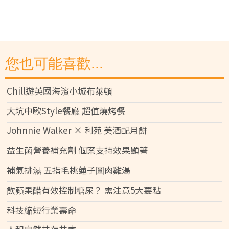
您也可能喜歡...
Chill遊英國海濱小城布萊頓
大坑中歐Style餐廳 超值燒烤餐
Johnnie Walker × 利苑 美酒配月餅
益生菌營養補充劑 個案支持效果顯著
補氣排濕 五指毛桃蓮子圓肉雞湯
飲蘋果醋有效控制糖尿？ 需注意5大要點
科技縮短行業壽命