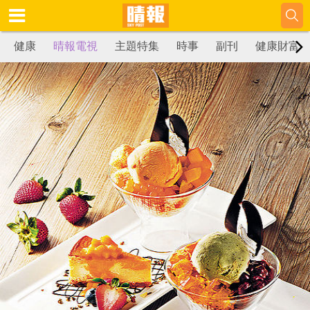
健康
晴報電視
主題特集
時事
副刊
健康財富