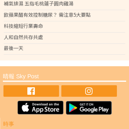
補氣排濕 五指毛桃蓮子圓肉雞湯
飲蘋果醋有效控制糖尿？ 需注意5大要點
科技縮短行業壽命
人和自然共存共處
最後一天
晴報 Sky Post
時事