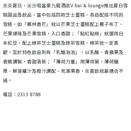
炎炎夏日，尖沙咀富豪九龍酒店V bar & lounge推出夏日雪
糕甜品及飲品，當中包括四款芝士蛋糕，各自配搭不同的
雪糕，如「椰林香芒」就以芒果芝士蛋糕配上椰子布丁、
芒果爆珠及芒果雪糕，入口香甜；「點紅點綠」就選用日
本紅豆，配上綠茶芝士蛋糕及綠茶雪糕，綠茶迷一定喜
歡。至於特色飲品則有「乳酪泡泡」，以乳酪、青蘋果及
香蕉調製，香甜清新；「薄荷力量」用薄荷葉、薄荷糖
漿、鮮菠蘿汁及橙汁調配，充滿果香，炎夏飲就最適合不
過。
電話：2313 8788