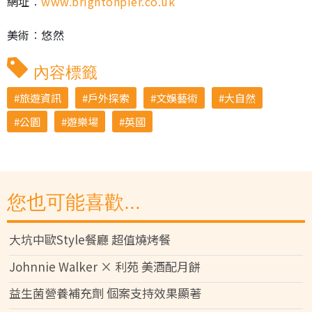
網址︰
www.brightonpier.co.uk
美術︰悠然
內容標籤
旅遊資訊
戶外探索
文娛藝術
大自然
公園
遊樂場
英國
您也可能喜歡...
大坑中歐Style餐廳 超值燒烤餐
Johnnie Walker × 利苑 美酒配月餅
益生菌營養補充劑 個案支持效果顯著