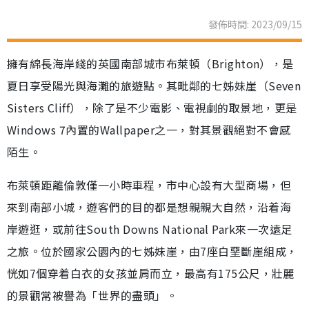
發佈時間: 2023/09/15
擁有綿長海岸綫的英國南部城市布萊頓（Brighton），是
夏日享受陽光與海灘的旅遊點。其毗鄰的七姊妹崖（Seven
Sisters Cliff），除了是不少電影、電視劇的取景地，更是
Windows 7內置的Wallpaper之一，對其景觀絕對不會感
陌生。
布萊頓距離倫敦僅一小時車程，市中心設有大型商場，但
來到南部小城，遊客們的目的都是想親親大自然，沿着海
岸遊逛，或前往South Downs National Park來一次遠足
之旅。位於國家公園內的七姊妹崖，由7座白堊斷崖組成，
恍如7個穿着白衣的女孩並肩而立，最高有175公尺，壯麗
的景觀常被譽為「世界的盡頭」。