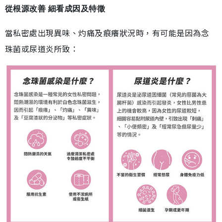
從根源改善 細看成因及特徵
當私密處出現異味、灼痛及痕癢狀況時，有可能是因為念
珠菌或尿道炎所致：