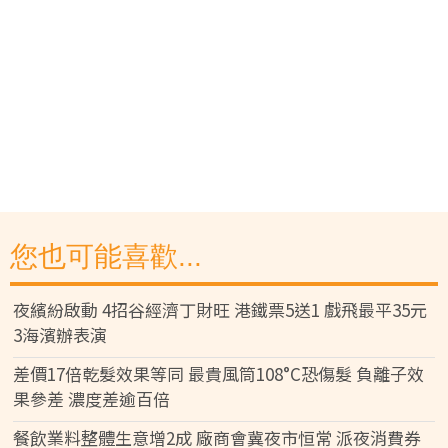
您也可能喜歡...
夜繽紛啟動 4招谷經濟丁財旺 港鐵票5送1 戲飛最平35元
3海濱辦表演
差價17倍乾髮效果等同 最貴風筒108°C恐傷髮 負離子效
果參差 濃度差逾百倍
餐飲業料整體生意增2成 廠商會冀夜市恒常 派夜消費券