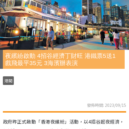
夜繽紛啟動 4招谷經濟丁財旺 港鐵票5送1
戲飛最平35元 3海濱辦表演
港聞
發佈時間: 2023/09/15
政府昨正式啟動「香港夜繽紛」活動，以4招谷起夜經濟，