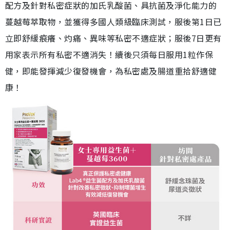
配方及針對私密症狀的加氏乳酸菌、具抗菌及淨化能力的
蔓越莓萃取物，並獲得多國人類級臨床測試，服後第1日已
立即舒緩痕癢、灼痛、異味等私密不適症狀；服後7日更有
用家表示所有私密不適消失！續後只須每日服用1粒作保
健，即能發揮減少復發機會，為私密處及腸道重拾舒適健
康！