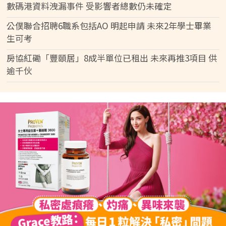
數碼港資料洩漏事件 受影響者總數仍未確定
公僕聯合招聘6職系包括AO 明起申請 未來2年學士畢業
生可考
房協紅磡「豐頤居」8成半單位已租出 未來再推3項目 供
逾千伙