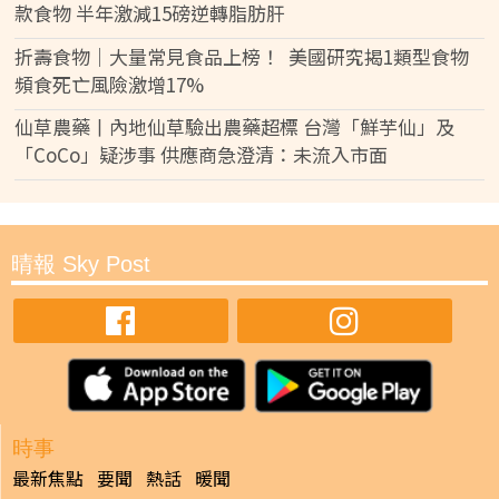
款食物 半年激減15磅逆轉脂肪肝
折壽食物｜大量常見食品上榜！ 美國研究揭1類型食物
頻食死亡風險激增17%
仙草農藥丨內地仙草驗出農藥超標 台灣「鮮芋仙」及
「CoCo」疑涉事 供應商急澄清：未流入市面
晴報 Sky Post
時事
最新焦點
要聞
熱話
暖聞