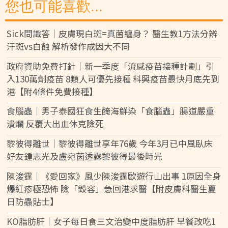
您也可能喜歡...
Sick問識答｜皮膚現白斑=真菌纏身？ 醫生教1方法分辨
汗斑vs白蝕 解析發作成因大不同
政府資助免費打針｜新一季度「流感疫苗接種計劃」引
入130萬劑疫苗 8類人可優先接種 科興疫苗最快月底先到
港【附4條件免費接種】
食腦蟲｜男子泰國狂食生醃海鮮染「食腦蟲」腸道嚴重
潰爛 反覆大出血休克險死
黎彼得離世｜黎彼得離世享年76歲 今年3月已中風臥床
好友鍾志光及盧宛茵透露黎彼得最後時光
陳浚霆｜《愛回家》風少陳浚霆歐遊行山出事 1原因全身
爆紅疹極恐怖 險「毀容」急回港求醫【附皮膚科醫生夏
日防蟲貼士】
KO脂肪肝｜女子每日食三文治變中度脂肪肝 早餐改吃1