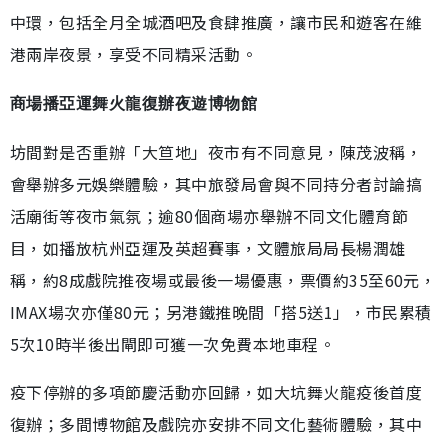
中環，包括全月全城酒吧及食肆推廣，讓市民和遊客在維
港兩岸夜景，享受不同精采活動。
商場播亞運舞火龍復辦夜遊博物館
坊間對是否重辦「大笪地」夜市有不同意見，陳茂波稱，
會舉辦多元娛樂體驗，其中旅發局會與不同持分者討論搞
活廟街等夜市氣氛；逾80個商場亦舉辦不同文化體育節
目，如播放杭州亞運及英超賽事，文體旅局局長楊潤雄
稱，約8成戲院推夜場或最後一場優惠，票價約35至60元，
IMAX場次亦僅80元；另港鐵推晚間「搭5送1」，市民累積
5次10時半後出閘即可獲一次免費本地車程。
疫下停辦的多項節慶活動亦回歸，如大坑舞火龍疫後首度
復辦；多間博物館及戲院亦安排不同文化藝術體驗，其中