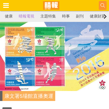
健康
晴報電視
主題特集
時事
副刊
健康財富
康文署5場館直播奧運