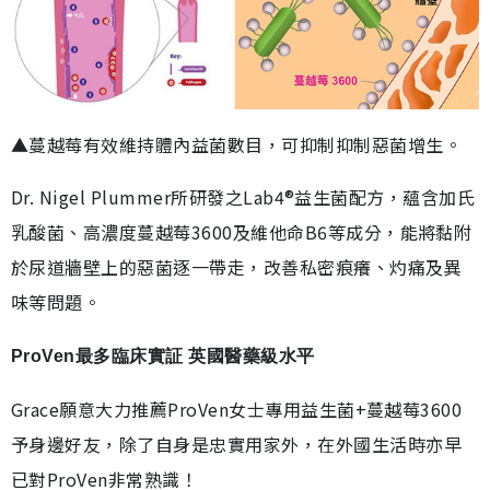
▲蔓越莓有效維持體內益菌數目，可抑制抑制惡菌增生。
Dr. Nigel Plummer所研發之Lab4®益生菌配方，蘊含加氏
乳酸菌、高濃度蔓越莓3600及維他命B6等成分，能將黏附
於尿道牆壁上的惡菌逐一帶走，改善私密痕癢、灼痛及異
味等問題。
ProVen最多臨床實証 英國醫藥級水平
Grace願意大力推薦ProVen女士專用益生菌+蔓越莓3600
予身邊好友，除了自身是忠實用家外，在外國生活時亦早
已對ProVen非常熟識！