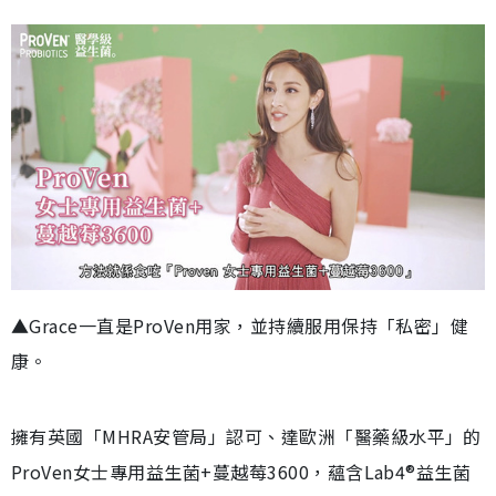
▲Grace一直是ProVen用家，並持續服用保持「私密」健
康。
擁有英國「MHRA安管局」認可、達歐洲「醫藥級水平」的
ProVen女士專用益生菌+蔓越莓3600，蘊含Lab4®益生菌