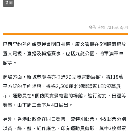
港聞
發佈時間: 2016/08/04
巴西里約熱內盧奧運會明日揭幕，康文署將在5個體育館放
置大電視，直播及轉播賽事，包括九龍公園、將軍澳單車
館等。
商場方面，新城市廣場亦打造3D立體運動展館，將118萬
平方呎的里約場館，透過2,500厘米超闊環迴LED熒幕展
示，運動員在9個仿照實景繪畫的場館，進行射箭、田徑等
賽事，由下周二至下月4日展出。
另外，香港郵政會在同日發售一套特別郵票，4枚郵票分別
以黃、綠、藍、紅作底色，印有運動員剪影，其中3枚郵票