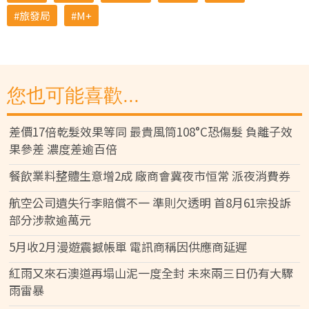
旅發局
M+
您也可能喜歡...
差價17倍乾髮效果等同 最貴風筒108°C恐傷髮 負離子效
果參差 濃度差逾百倍
餐飲業料整體生意增2成 廠商會冀夜市恒常 派夜消費券
航空公司遺失行李賠償不一 準則欠透明 首8月61宗投訴
部分涉款逾萬元
5月收2月漫遊震撼帳單 電訊商稱因供應商延遲
紅雨又來石澳道再塌山泥一度全封 未來兩三日仍有大驟
雨雷暴