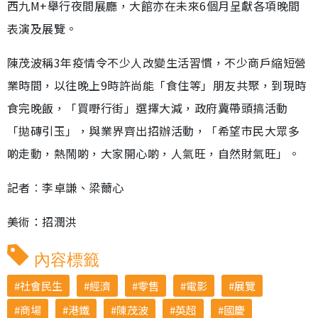
西九M+舉行夜間展廳，大館亦在未來6個月呈獻各項晚間
表演及展覽。
陳茂波稱3年疫情令不少人改變生活習慣，不少商戶縮短營
業時間，以往晚上9時許尚能「食住等」朋友共聚，到現時
食完晚飯，「買嘢行街」選擇大減，政府冀帶頭搞活動
「拋磚引玉」，與業界齊出招辦活動，「希望市民大眾多
啲走動，熱鬧啲，大家開心啲，人氣旺，自然財氣旺」。
記者︰李卓謙、梁薾心
美術：招潤洪
內容標籤
社會民生
經濟
零售
電影
展覽
商場
港鐵
陳茂波
英超
國慶