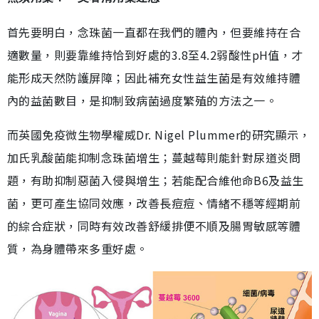
首先要明白，念珠菌一直都在我們的體內，但要維持在合
適數量，則要靠維持恰到好處的3.8至4.2弱酸性pH值，才
能形成天然防護屏障；因此補充女性益生菌是有效維持體
內的益菌數目，是抑制致病菌過度繁殖的方法之一。
而英國免疫微生物學權威Dr. Nigel Plummer的研究顯示，
加氏乳酸菌能抑制念珠菌增生；蔓越莓則能針對尿道炎問
題，有助抑制惡菌入侵與增生；若能配合維他命B6及益生
菌，更可產生協同效應，改善長痘痘、情緒不穩等經期前
的綜合症狀，同時有效改善舒緩排便不順及腸胃敏感等體
質，為身體帶來多重好處。