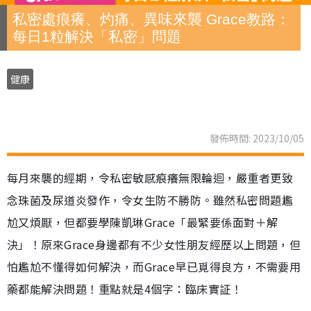
私密處痕癢、灼痛、異味來襲 Grace教路：
每日1粒解決「私密」問題
健康
發佈時間: 2023/10/05
每月來襲的經期，令私密敏感痕癢無限輪迴，嚴重者更致
念珠菌及尿道炎發作，令女生防不勝防。雖然私密問題尷
尬又煩厭，但都要學陳凱琳Grace「最緊要係面對＋解
決」！原來Grace身邊都有不少女性朋友經歷以上問題，但
怕尷尬不懂得如何解決，而Grace早已覓得良方，不需要用
藥都能解決問題！重點就是4個字：臨床實証！