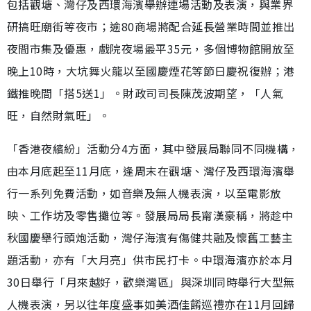
包括觀塘、灣仔及西環海濱舉辦連場活動及表演，與業界
研搞旺廟街等夜市；逾80商場將配合延長營業時間並推出
夜間市集及優惠，戲院夜場最平35元，多個博物館開放至
晚上10時，大坑舞火龍以至國慶煙花等節日慶祝復辦；港
鐵推晚間「搭5送1」。財政司司長陳茂波期望，「人氣
旺，自然財氣旺」。
「香港夜繽紛」活動分4方面，其中發展局聯同不同機構，
由本月底起至11月底，逢周末在觀塘、灣仔及西環海濱舉
行一系列免費活動，如音樂及無人機表演，以至電影放
映、工作坊及零售攤位等。發展局局長甯漢豪稱，將趁中
秋國慶舉行頭炮活動，灣仔海濱有傷健共融及懷舊工藝主
題活動，亦有「大月亮」供市民打卡。中環海濱亦於本月
30日舉行「月來越好，歡樂灣區」與深圳同時舉行大型無
人機表演，另以往年度盛事如美酒佳餚巡禮亦在11月回歸