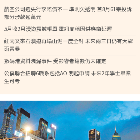
航空公司遺失行李賠償不一 準則欠透明 首8月61宗投訴
部分涉款逾萬元
5月收2月漫遊震撼帳單 電訊商稱因供應商延遲
紅雨又來石澳道再塌山泥一度全封 未來兩三日仍有大驟
雨雷暴
數碼港資料洩漏事件 受影響者總數仍未確定
公僕聯合招聘6職系包括AO 明起申請 未來2年學士畢業
生可考