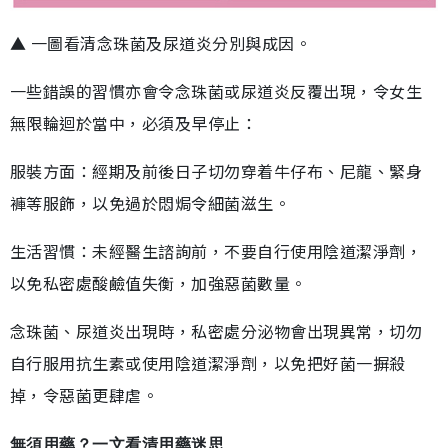
▲ 一圖看清念珠菌及尿道炎分別與成因。
一些錯誤的習慣亦會令念珠菌或尿道炎反覆出現，令女生
無限輪迴於當中，必須及早停止：
服裝方面：經期及前後日子切勿穿着牛仔布、尼龍、緊身
褲等服飾，以免過於悶焗令細菌滋生。
生活習慣：未經醫生諮詢前，不要自行使用陰道潔淨劑，
以免私密處酸鹼值失衡，加強惡菌數量。
念珠菌、尿道炎出現時，私密處分泌物會出現異常，切勿
自行服用抗生素或使用陰道潔淨劑，以免把好菌一摒殺
掉，令惡菌更肆虐。
無須用藥？一文看清用藥迷思