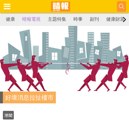
健康
晴報電視
主題特集
時事
副刊
健康財富
好壞消息拉扯樓市
港聞