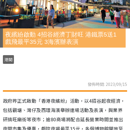
夜繽紛啟動 4招谷經濟丁財旺 港鐵票5送1
戲飛最平35元 3海濱辦表演
港聞
發佈時間: 2023/09/15
政府昨正式啟動「香港夜繽紛」活動，以4招谷起夜經濟，
包括觀塘、灣仔及西環海濱舉辦連場活動及表演，與業界
研搞旺廟街等夜市；逾80商場將配合延長營業時間並推出
夜間市集及優惠，戲院夜場最平35元，多個博物館開放至