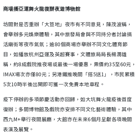
商場播亞運舞火龍復辦夜遊博物館
坊間對是否重辦「大笪地」夜市有不同意見，陳茂波稱，
會舉辦多元娛樂體驗，其中旅發局會與不同持分者討論搞
活廟街等夜市氣氛；逾80個商場亦舉辦不同文化體育節
目，如播放杭州亞運及英超賽事，文體旅局局長楊潤雄
稱，約8成戲院推夜場或最後一場優惠，票價約35至60元，
IMAX場次亦僅80元；另港鐵推晚間「搭5送1」，市民累積
5次10時半後出閘即可獲一次免費本地車程。
疫下停辦的多項節慶活動亦回歸，如大坑舞火龍疫後首度
復辦；多間博物館及戲院亦安排不同文化藝術體驗，其中
西九M+舉行夜間展廳，大館亦在未來6個月呈獻各項晚間
表演及展覽。