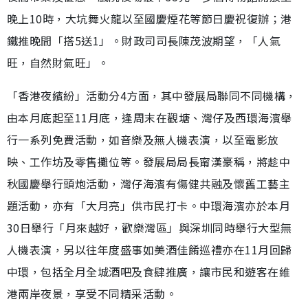
晚上10時，大坑舞火龍以至國慶煙花等節日慶祝復辦；港
鐵推晚間「搭5送1」。財政司司長陳茂波期望，「人氣
旺，自然財氣旺」。
「香港夜繽紛」活動分4方面，其中發展局聯同不同機構，
由本月底起至11月底，逢周末在觀塘、灣仔及西環海濱舉
行一系列免費活動，如音樂及無人機表演，以至電影放
映、工作坊及零售攤位等。發展局局長甯漢豪稱，將趁中
秋國慶舉行頭炮活動，灣仔海濱有傷健共融及懷舊工藝主
題活動，亦有「大月亮」供市民打卡。中環海濱亦於本月
30日舉行「月來越好，歡樂灣區」與深圳同時舉行大型無
人機表演，另以往年度盛事如美酒佳餚巡禮亦在11月回歸
中環，包括全月全城酒吧及食肆推廣，讓市民和遊客在維
港兩岸夜景，享受不同精采活動。