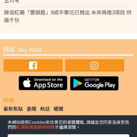
生可考
房協紅磡「豐頤居」8成半單位已租出 未來再推3項目 供
逾千伙
晴報 Sky Post
時事
最新焦點
要聞
熱話
暖聞
娛樂
本網站使用Cookies來改善您的瀏覽體驗, 請確定您同意及接受我
最新焦點
們的
私隱政策與使用條款
才繼續瀏覽。