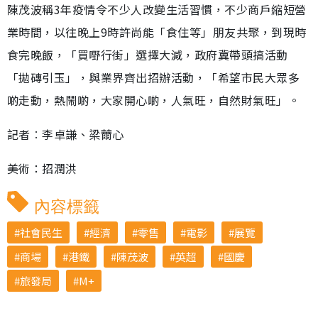
陳茂波稱3年疫情令不少人改變生活習慣，不少商戶縮短營
業時間，以往晚上9時許尚能「食住等」朋友共聚，到現時
食完晚飯，「買嘢行街」選擇大減，政府冀帶頭搞活動
「拋磚引玉」，與業界齊出招辦活動，「希望市民大眾多
啲走動，熱鬧啲，大家開心啲，人氣旺，自然財氣旺」。
記者︰李卓謙、梁薾心
美術：招潤洪
內容標籤
社會民生
經濟
零售
電影
展覽
商場
港鐵
陳茂波
英超
國慶
旅發局
M+