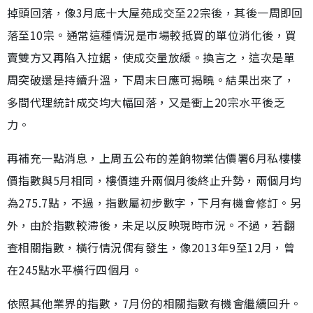
掉頭回落，像3月底十大屋苑成交至22宗後，其後一周即回
落至10宗。通常這種情況是市場較抵買的單位消化後，買
賣雙方又再陷入拉鋸，使成交量放緩。換言之，這次是單
周突破還是持續升溫，下周末日應可揭曉。結果出來了，
多間代理統計成交均大幅回落，又是衝上20宗水平後乏
力。
再補充一點消息，上周五公布的差餉物業估價署6月私樓樓
價指數與5月相同，樓價連升兩個月後終止升勢，兩個月均
為275.7點，不過，指數屬初步數字，下月有機會修訂。另
外，由於指數較滯後，未足以反映現時市況。不過，若翻
查相關指數，橫行情況偶有發生，像2013年9至12月，曾
在245點水平橫行四個月。
依照其他業界的指數，7月份的相關指數有機會繼續回升。