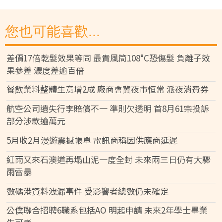
您也可能喜歡...
差價17倍乾髮效果等同 最貴風筒108°C恐傷髮 負離子效
果參差 濃度差逾百倍
餐飲業料整體生意增2成 廠商會冀夜市恒常 派夜消費券
航空公司遺失行李賠償不一 準則欠透明 首8月61宗投訴
部分涉款逾萬元
5月收2月漫遊震撼帳單 電訊商稱因供應商延遲
紅雨又來石澳道再塌山泥一度全封 未來兩三日仍有大驟
雨雷暴
數碼港資料洩漏事件 受影響者總數仍未確定
公僕聯合招聘6職系包括AO 明起申請 未來2年學士畢業