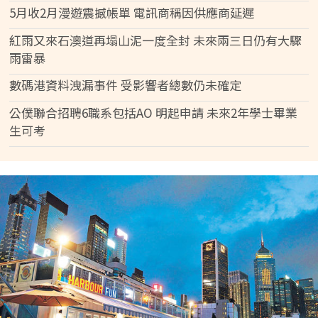
5月收2月漫遊震撼帳單 電訊商稱因供應商延遲
紅雨又來石澳道再塌山泥一度全封 未來兩三日仍有大驟
雨雷暴
數碼港資料洩漏事件 受影響者總數仍未確定
公僕聯合招聘6職系包括AO 明起申請 未來2年學士畢業
生可考