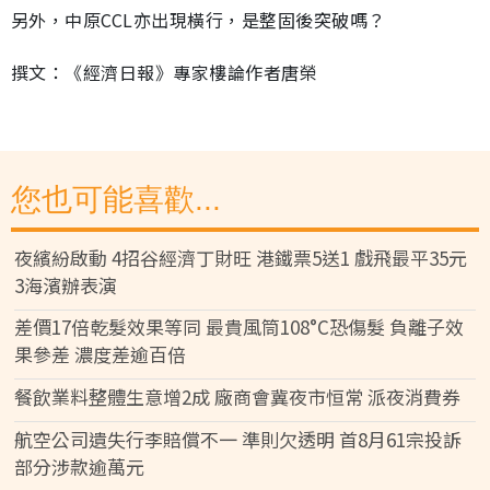
另外，中原CCL亦出現橫行，是整固後突破嗎？
撰文：《經濟日報》專家樓論作者唐榮
您也可能喜歡...
夜繽紛啟動 4招谷經濟丁財旺 港鐵票5送1 戲飛最平35元
3海濱辦表演
差價17倍乾髮效果等同 最貴風筒108°C恐傷髮 負離子效
果參差 濃度差逾百倍
餐飲業料整體生意增2成 廠商會冀夜市恒常 派夜消費券
航空公司遺失行李賠償不一 準則欠透明 首8月61宗投訴
部分涉款逾萬元